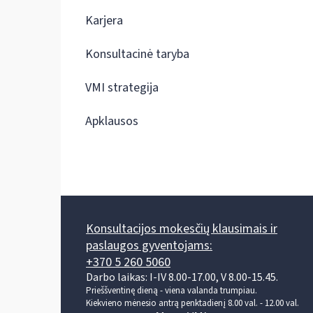
Karjera
Konsultacinė taryba
VMI strategija
Apklausos
Konsultacijos mokesčių klausimais ir
paslaugos gyventojams:
+370 5 260 5060
Darbo laikas: I-IV 8.00-17.00, V 8.00-15.45.
Prieššventinę dieną - viena valanda trumpiau.
Kiekvieno mėnesio antrą penktadienį 8.00 val. - 12.00 val.