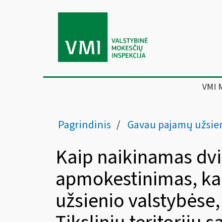
VMI 
Pagrindinis
Gavau pajamų užsie
Kaip naikinamas dv
apmokestinimas, ka
užsienio valstybėse, 