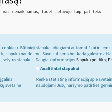
ąrašą?
mas nenaikinamas, todėl Lietuvoje taip pat teks
. cookies). Būtinieji slapukai įdiegiami automatiškai ir jiems
u kitų slapukų naudojimu. Savo sutikimą bet kada galėsite atš
i įrašytus slapukus. Daugiau informacijos
Slapukų politika
;
Pr
Analitiniai slapukai
įgalina
Renka statistinę informaciją apie svetai
ukų svetainė
naudojami Jūsų naršymo patirties gerini