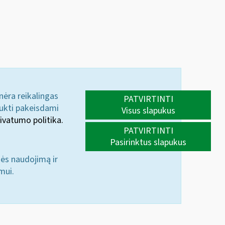
 nėra reikalingas
PATVIRTINTI
aukti pakeisdami
Visus slapukus
ivatumo politika.
PATVIRTINTI
Pasirinktus slapukus
nės naudojimą ir
mui.