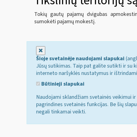
Tikslinių teritorijų s
Tokių gautų pajamų dvigubas apmokestini
sumokėti pajamų mokestį.
Uždaryti
Šioje svetainėje naudojami slapukai
(angl
Jūsų sutikimas. Taip pat galite sutikti ir s
interneto naršyklės nustatymus ir ištrindam
Būtinieji slapukai
Naudojami sklandžiam svetainės veikimui ir 
pagrindines svetainės funkcijas. Be šių slap
negali tinkamai veikti.