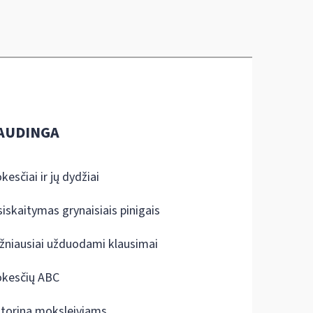
AUDINGA
kesčiai ir jų dydžiai
siskaitymas grynaisiais pinigais
žniausiai užduodami klausimai
kesčių ABC
ktorina moksleiviams