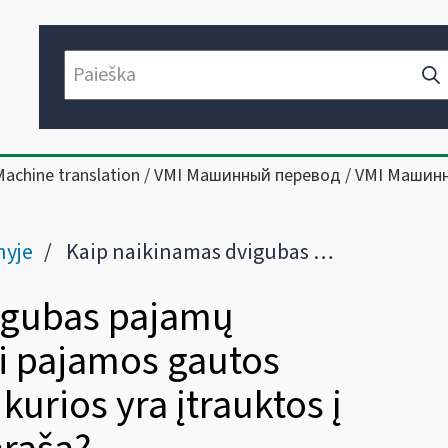
Machine translation / VMI Машинный перевод / VMI Машин
nyje
Kaip naikinamas dvigubas pajamų apmokestinimas, kai pajamos gautos užsienio valstybėse, kurios yra įtrauktos į Tikslinių teritorijų sąrašą?
igubas pajamų
i pajamos gautos
kurios yra įtrauktos į