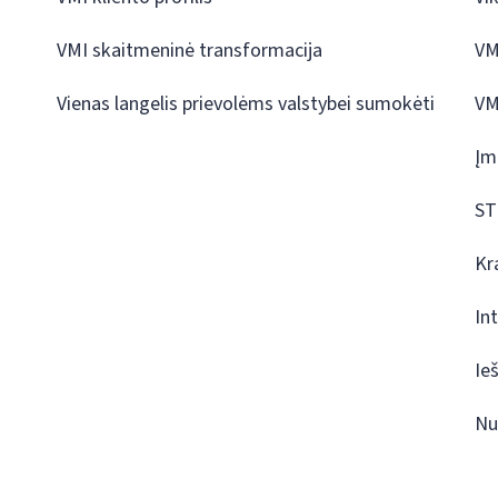
VMI skaitmeninė transformacija
VM
Vienas langelis prievolėms valstybei sumokėti
VM
Įm
ST
Kr
In
Ie
Nu