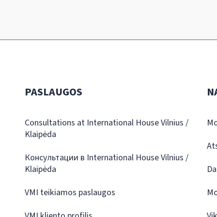
PASLAUGOS
N
Consultations at International House Vilnius /
Mo
Klaipėda
At
Консультации в International House Vilnius /
Klaipėda
Da
VMI teikiamos paslaugos
Mo
VMI kliento profilis
Vi