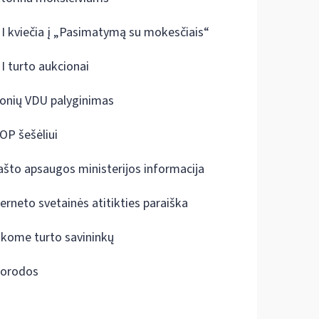
I kviečia į „Pasimatymą su mokesčiais“
I turto aukcionai
onių VDU palyginimas
OP šešėliui
ašto apsaugos ministerijos informacija
terneto svetainės atitikties paraiška
škome turto savininkų
orodos