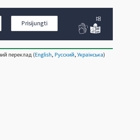
Prisijungti
ний переклад (
English
,
Русский
,
Українська
)