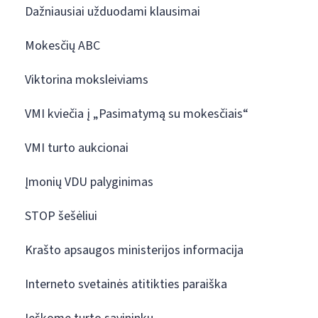
Dažniausiai užduodami klausimai
Mokesčių ABC
Viktorina moksleiviams
VMI kviečia į „Pasimatymą su mokesčiais“
VMI turto aukcionai
Įmonių VDU palyginimas
STOP šešėliui
Krašto apsaugos ministerijos informacija
Interneto svetainės atitikties paraiška