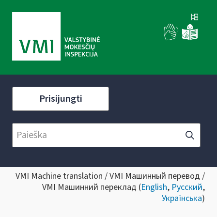
Prisijungti
VMI Machine translation / VMI Машинный перевод /
VMI Машинний переклад (
English
,
Русский
,
Українська
)