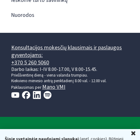
Ieškome turto savininkų
Nuorodos
Konsultacijos mokesčių klausimais ir paslaugos
gyventojams:
+370 5 260 5060
Darbo laikas: I-IV 8.00-17.00, V 8.00-15.45.
Prieššventinę dieną - viena valanda trumpiau.
Kiekvieno mėnesio antrą penktadienį 8.00 val. - 12.00 val.
Mano VMI
Paklausimas per
Valstybinė mokesčių inspekcija prie Lietuvos
U
Respublikos finansų ministerijos
Šioje svetainėje naudojami slapukai
(angl. cookies). Būtinieji