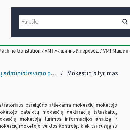
Machine translation / VMI Машинный перевод / VMI Машин
dministravimo procedūros
Mokestinis tyrimas
stratoriaus pareigūno atliekama mokesčių mokėtojo
kėtojo pateiktų mokesčių deklaracijų (ataskaitų,
kesčių mokėtoją turimos informacijos analizę ir
kesčių mokėtojo veiklos kontrolę, kiek tai susiję su