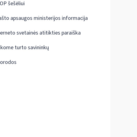
OP šešėliui
ašto apsaugos ministerijos informacija
terneto svetainės atitikties paraiška
škome turto savininkų
orodos