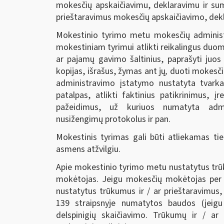
mokesčių apskaičiavimu, deklaravimu ir sumo
prieštaravimus mokesčių apskaičiavimo, dekl
Mokestinio tyrimo metu mokesčių administr
mokestiniam tyrimui atlikti reikalingus duom
ar pajamų gavimo šaltinius, paprašyti juos 
kopijas, išrašus, žymas ant jų
,
duoti mokesči
administravimo įstatymo nustatyta tvarka
patalpas, atlikti faktinius patikrinimus, į
pažeidimus, už kuriuos numatyta admin
nusižengimų protokolus ir pan.
Mokestinis tyrimas gali būti atliekamas ti
asmens atžvilgiu.
Apie mokestinio tyrimo metu nustatytus trū
mokėtojas. Jeigu mokesčių mokėtojas per m
nustatytus trūkumus ir / ar prieštaravimu
139 straipsnyje numatytos baudos (jeigu
delspinigių skaičiavimo. Trūkumų ir / ar