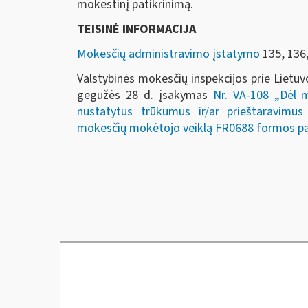
mokestinį patikrinimą.
TEISINĖ INFORMACIJA
Mokesčių administravimo įstatymo
135, 136,
Valstybinės mokesčių inspekcijos prie Lietuv
gegužės 28 d. įsakymas
Nr. VA-108 „Dėl m
nustatytus trūkumus ir/ar prieštaravimus
mokesčių mokėtojo veiklą FR0688 formos pat