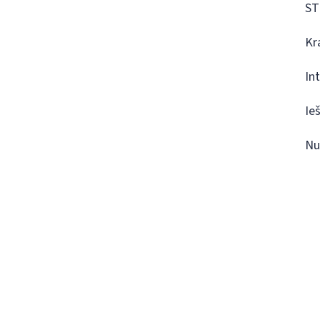
ST
Kr
In
Ie
Nu