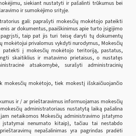
kėjimu, siekiant nustatyti ir pašalinti trūkumus bei
aravimo ir sumokėjimo srityje.
atorius gali: paprašyti mokesčių mokėtojo pateikti
enis ar dokumentus, paaiškinimus apie turto įsigijimo
pagrįsti, taip pat jis turi teisę daryti tų dokumentų
ų mokėtojui privalomus vykdyti nurodymus, Mokesčių
 patekti į mokesčių mokėtojo teritoriją, pastatus,
rengti skaitiklius ir matavimo prietaisus, o nustatęs
istracinė atsakomybė, surašyti administracinių
ek mokesčių mokėtojo, tiek mokestį išskaičiuojančio
kumus ir / ar prieštaravimus informuojamas mokesčių
okesčių administratoriaus nustatytą laiką pašalina
s, jam netaikomos Mokesčių administravimo įstatymo
 įstatymai nenumato kitaip), tačiau tai nestabdo
 prieštaravimų nepašalinimas yra pagrindas pradėti