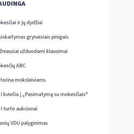
AUDINGA
kesčiai ir jų dydžiai
siskaitymas grynaisiais pinigais
žniausiai užduodami klausimai
kesčių ABC
ktorina moksleiviams
I kviečia į „Pasimatymą su mokesčiais“
I turto aukcionai
onių VDU palyginimas