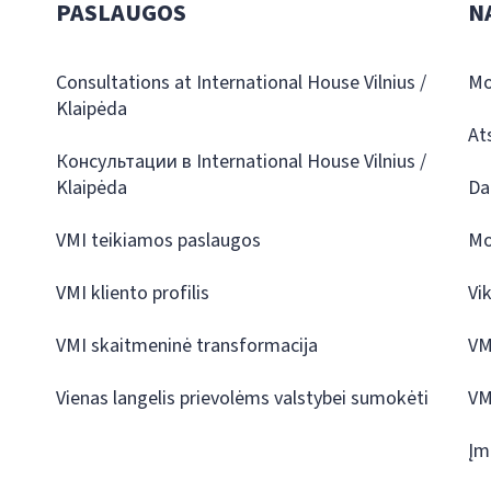
PASLAUGOS
N
Consultations at International House Vilnius /
Mo
Klaipėda
At
Консультации в International House Vilnius /
Klaipėda
Da
VMI teikiamos paslaugos
Mo
VMI kliento profilis
Vi
VMI skaitmeninė transformacija
VM
Vienas langelis prievolėms valstybei sumokėti
VM
Įm