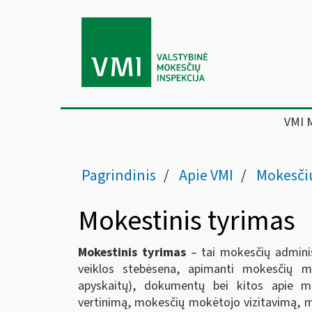
VMI 
Pagrindinis
Apie VMI
Mokesčių a
Mokestinis tyrimas
Mokestinis tyrimas
– tai mokesčių admini
veiklos stebėsena, apimanti mokesčių mo
apyskaitų), dokumentų bei kitos apie mo
vertinimą, mokesčių mokėtojo vizitavimą, mo