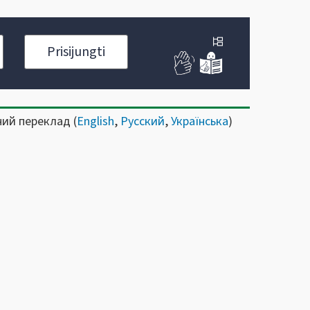
Prisijungti
ний переклад (
English
,
Русский
,
Українська
)