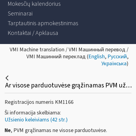
Mokesčių kalendorius
Seminarai
Tarptautinis apmokestinimas
Kontaktai / Apklausa
VMI Machine translation / VMI Машинный перевод /
VMI Машинний переклад (
English
,
Русский
,
Українська
)
Ar visose parduotuvėse grąžinamas PVM už užsienio keleivio įsigytas prekes?
Registracijos numeris KM1166
Ši informacija skelbiama:
Užsienio keleiviams (42 str.)
Ne
, PVM grąžinamas ne visose parduotuvėse.