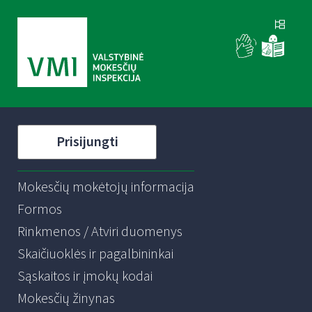
Prisijungti
Mokesčių mokėtojų informacija
Formos
Rinkmenos / Atviri duomenys
Skaičiuoklės ir pagalbininkai
Sąskaitos ir įmokų kodai
Mokesčių žinynas