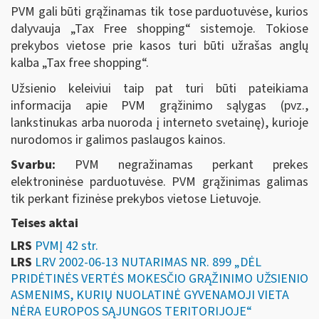
PVM gali būti grąžinamas tik tose parduotuvėse, kurios
dalyvauja „Tax Free shopping“ sistemoje. Tokiose
prekybos vietose prie kasos turi būti užrašas anglų
kalba „Tax free shopping“.
Užsienio keleiviui taip pat turi būti pateikiama
informacija apie PVM grąžinimo sąlygas (pvz.,
lankstinukas arba nuoroda į interneto svetainę), kurioje
nurodomos ir galimos paslaugos kainos.
Svarbu:
PVM negražinamas perkant prekes
elektroninėse parduotuvėse. PVM grąžinimas galimas
tik perkant fizinėse prekybos vietose Lietuvoje.
Teises aktai
LRS
PVMĮ 42 str.
LRS
LRV 2002-06-13 NUTARIMAS NR. 899 „DĖL
PRIDĖTINĖS VERTĖS MOKESČIO GRĄŽINIMO UŽSIENIO
ASMENIMS, KURIŲ NUOLATINĖ GYVENAMOJI VIETA
NĖRA EUROPOS SĄJUNGOS TERITORIJOJE“