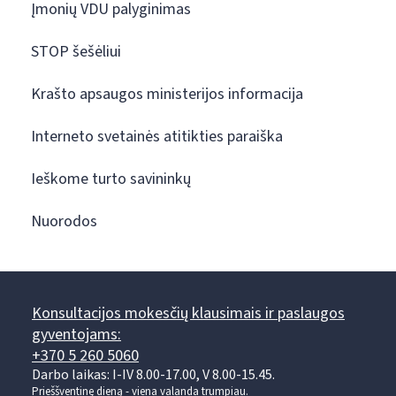
Įmonių VDU palyginimas
STOP šešėliui
Krašto apsaugos ministerijos informacija
Interneto svetainės atitikties paraiška
Ieškome turto savininkų
Nuorodos
Konsultacijos mokesčių klausimais ir paslaugos
gyventojams:
+370 5 260 5060
Darbo laikas: I-IV 8.00-17.00, V 8.00-15.45.
Prieššventinę dieną - viena valanda trumpiau.