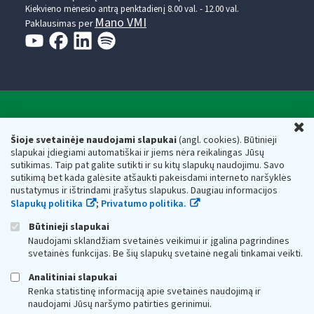
Kiekvieno mėnesio antrą penktadienį 8.00 val. - 12.00 val.
Mano VMI
Paklausimas per
Valstybinė mokesčių inspekcija prie Lietuvos
U
Respublikos finansų ministerijos
Šioje svetainėje naudojami slapukai
(angl. cookies). Būtinieji
slapukai įdiegiami automatiškai ir jiems nėra reikalingas Jūsų
Biudžetinė įstaiga. Juridinio asmens kodas — 188659752,
sutikimas. Taip pat galite sutikti ir su kitų slapukų naudojimu. Savo
adresas: Vasario 16-osios g. 14, 01107 Vilnius, Lietuva, el.paštas:
sutikimą bet kada galėsite atšaukti pakeisdami interneto naršyklės
vmi@vmi.lt
, E. pristatymo dėžutės adresas 188659752
nustatymus ir ištrindami įrašytus slapukus. Daugiau informacijos
Duomenys apie Valstybinę mokesčių inspekciją prie Lietuvos
Slapukų politika
;
Privatumo politika.
Respublikos finansų ministerijos kaupiami ir saugomi Juridinių
asmenų registre
Būtinieji slapukai
Naudojami sklandžiam svetainės veikimui ir įgalina pagrindines
svetainės funkcijas. Be šių slapukų svetainė negali tinkamai veikti.
Analitiniai slapukai
Renka statistinę informaciją apie svetainės naudojimą ir
naudojami Jūsų naršymo patirties gerinimui.