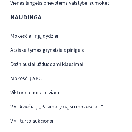
Vienas langelis prievolėms valstybei sumokėti
NAUDINGA
Mokesčiai ir jų dydžiai
Atsiskaitymas grynaisiais pinigais
Dažniausiai užduodami klausimai
Mokesčių ABC
Viktorina moksleiviams
VMI kviečia į „Pasimatymą su mokesčiais“
VMI turto aukcionai