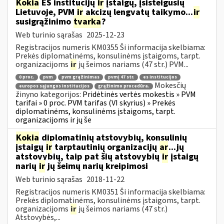
Kokia
ES institucijų
ir
įstaigų, įsisteigusių
Lietuvoje, PVM
ir
akcizų lengvatų taikymo...
ir
susigrąžinimo
tvarka
?
Web turinio sąrašas
2025-12-23
Registracijos numeris KM0355 Ši informacija skelbiama:
Prekės diplomatinėms, konsulinėms įstaigoms, tarpt.
organizacijoms
ir
jų šeimos nariams (47 str.) PVM...
0 proc.
pvm
pvm grąžinimas
pvmį 47 str.
es institucijos
Mokesčių
europos sąjungos institucijos
grąžinimo procedūra.
žinyno kategorijos:
Pridėtinės vertės mokestis » PVM
tarifai » 0 proc. PVM tarifas (VI skyrius) » Prekės
diplomatinėms, konsulinėms įstaigoms, tarpt.
organizacijoms ir jų še
Kokia
diplomatinių atstovybių, konsulinių
įstaigų
ir
tarptautinių organizacijų
ar
...jų
atstovybių, taip pat šių atstovybių
ir
įstaigų
narių
ir
jų šeimų narių kreipimosi
Web turinio sąrašas
2018-11-22
Registracijos numeris KM0351 Ši informacija skelbiama:
Prekės diplomatinėms, konsulinėms įstaigoms, tarpt.
organizacijoms
ir
jų šeimos nariams (47 str.)
Atstovybės,...