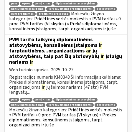
pvm
0 proc
pvmį 47 str
diplomatinėms atstovybėms
konsulinėms įstaigoms
tarptautinėms organizacijoms
atstovybėms
Mokesčių žinyno
pvm grąžinimas
grąžinimo procedūra
kategorijos:
Pridėtinės vertės mokestis » PVM tarifai » 0
proc. PVM tarifas (VI skyrius) » Prekės diplomatinėms,
konsulinėms įstaigoms, tarpt. organizacijoms ir jų še
PVM tarifo taikymą diplomatinėms
atstovybėms, konsulinėms įstaigoms
ir
tarptautinėms...organizacijoms
ar
jų
atstovybėms, taip pat šių atstovybių
ir
įstaigų
nariams
ir
Web turinio sąrašas
2025-10-27
Registracijos numeris KM0343 Ši informacija skelbiama:
Prekės diplomatinėms, konsulinėms įstaigoms, tarpt.
organizacijoms
ir
jų šeimos nariams (47 str.) PVM
lengvatų...
pvm
0 proc
pvmį 47 str
diplomatinėms atstovybėms
konsulinėms įstaigoms
tarptautinėms organizacijoms
atstovybėms
Mokesčių žinyno kategorijos:
Pridėtinės vertės mokestis
» PVM tarifai » 0 proc. PVM tarifas (VI skyrius) » Prekės
diplomatinėms, konsulinėms įstaigoms, tarpt.
organizacijoms ir jų še