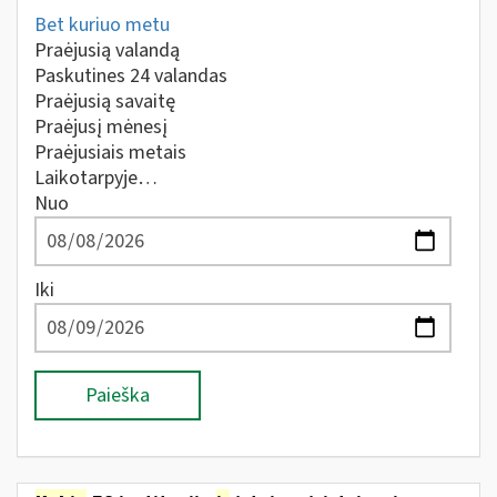
Bet kuriuo metu
Praėjusią valandą
Paskutines 24 valandas
Praėjusią savaitę
Praėjusį mėnesį
Praėjusiais metais
Laikotarpyje…
Nuo
Iki
Paieška