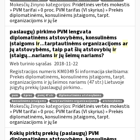
Mokesčių žinyno kategorijos:
Pridėtinės vertės mokestis
» PVM tarifai » 0 proc. PVM tarifas (VI skyrius) » Prekės
diplomatinėms, konsulinėms įstaigoms, tarpt.
organizacijoms ir jų še
paslaugų) pirkimo PVM lengvata
diplomatinėms atstovybėms, konsulinėms
įstaigoms
ir
...tarptautinėms organizacijoms
ar
jų atstovybėms, taip pat šių atstovybių
ir
įstaigų...nariams
ir
jų šeimų nariams?
Web turinio sąrašas
2018-11-22
Registracijos numeris KM0349 Ši informacija skelbiama:
Prekės diplomatinėms, konsulinėms įstaigoms, tarpt.
organizacijoms ir jų šeimos nariams (47 str.) Lietuvoje
įsigytų prekių (paslaugų) pirkimo...
pvm
0 proc
pvmį 47 str
diplomatinėms atstovybėms
konsulinėms įstaigoms
tarptautinėms organizacijoms
atstovybėms
Mokesčių žinyno kategorijos:
Pridėtinės vertės mokestis
» PVM tarifai » 0 proc. PVM tarifas (VI skyrius) » Prekės
diplomatinėms, konsulinėms įstaigoms, tarpt.
organizacijoms ir jų še
Kokių pirktų prekių (paslaugų) PVM
diplomatinėms atstovybėms, konsulinėms