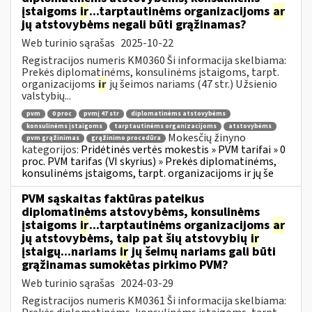
įstaigoms
ir
...tarptautinėms organizacijoms
ar
jų atstovybėms negali būti grąžinamas?
Web turinio sąrašas
2025-10-22
Registracijos numeris KM0360 Ši informacija skelbiama:
Prekės diplomatinėms, konsulinėms įstaigoms, tarpt.
organizacijoms
ir
jų šeimos nariams (47 str.) Užsienio
valstybių...
pvm
0 proc
pvmį 47 str
diplomatinėms atstovybėms
konsulinėms įstaigoms
tarptautinėms organizacijoms
atstovybėms
Mokesčių žinyno
pvm grąžinimas
grąžinimo procedūra
kategorijos:
Pridėtinės vertės mokestis » PVM tarifai » 0
proc. PVM tarifas (VI skyrius) » Prekės diplomatinėms,
konsulinėms įstaigoms, tarpt. organizacijoms ir jų še
PVM sąskaitas faktūras pateikus
diplomatinėms atstovybėms, konsulinėms
įstaigoms
ir
...tarptautinėms organizacijoms
ar
jų atstovybėms, taip pat šių atstovybių
ir
įstaigų...nariams
ir
jų šeimų nariams gali būti
grąžinamas sumokėtas pirkimo PVM?
Web turinio sąrašas
2024-03-29
Registracijos numeris KM0361 Ši informacija skelbiama: