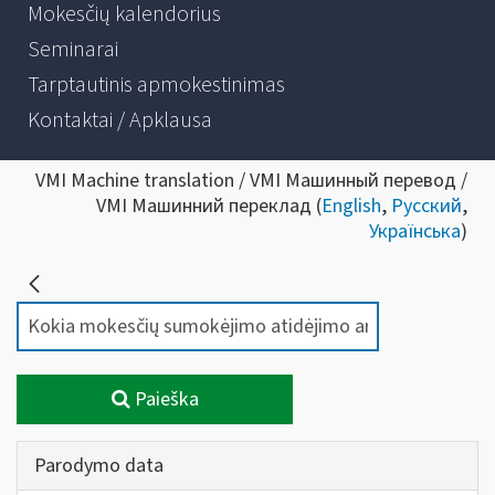
Mokesčių kalendorius
Seminarai
Tarptautinis apmokestinimas
Kontaktai / Apklausa
VMI Machine translation / VMI Машинный перевод /
VMI Машинний переклад (
English
,
Русский
,
Українська
)
Paieška
Parodymo data