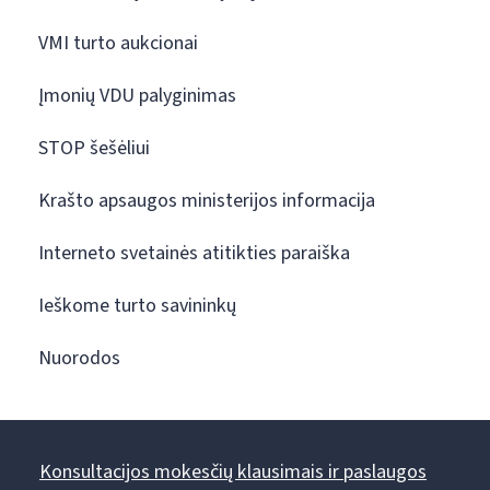
VMI turto aukcionai
Įmonių VDU palyginimas
STOP šešėliui
Krašto apsaugos ministerijos informacija
Interneto svetainės atitikties paraiška
Ieškome turto savininkų
Nuorodos
Konsultacijos mokesčių klausimais ir paslaugos