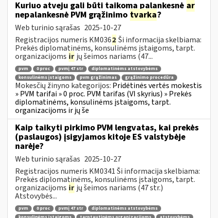
Kuriuo atveju gali būti taikoma palankesnė
ar
nepalankesnė PVM grąžinimo
tvarka
?
Web turinio sąrašas
2025-10-27
Registracijos numeris KM036
2
Ši informacija skelbiama:
Prekės diplomatinėms, konsulinėms įstaigoms, tarpt.
organizacijoms
ir
jų šeimos nariams (47...
pvm
0 proc
pvmį 47 str
diplomatinėms atstovybėms
konsulinėms įstaigoms
pvm grąžinimas
grąžinimo procedūra
Mokesčių žinyno kategorijos:
Pridėtinės vertės mokestis
» PVM tarifai » 0 proc. PVM tarifas (VI skyrius) » Prekės
diplomatinėms, konsulinėms įstaigoms, tarpt.
organizacijoms ir jų še
Kaip taikyti pirkimo PVM lengvatas, kai prekės
(paslaugos) įsigyjamos kitoje ES valstybėje
narėje?
Web turinio sąrašas
2025-10-27
Registracijos numeris KM0341 Ši informacija skelbiama:
Prekės diplomatinėms, konsulinėms įstaigoms, tarpt.
organizacijoms
ir
jų šeimos nariams (47 str.)
Atstovybės...
pvm
0 proc
pvmį 47 str
diplomatinėms atstovybėms
konsulinėms įstaigoms
tarptautinėms organizacijoms
atstovybėms