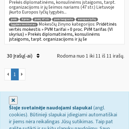
Prekės diplomatinėms, konsulinėms įstaigoms, tarpt.
organizacijoms ir jų šeimos nariams (47 str.) Lietuvoje
įkurto Europos lyčių lygybės...
pvm
0 proc
pvmį 47 str
pvm lengvata
europos lyčių
Mokesčių žinyno kategorijos:
Pridėtinės
lygybės institutas
vertės mokestis » PVM tarifai » 0 proc. PVM tarifas (VI
skyrius) » Prekės diplomatinėms, konsulinėms
įstaigoms, tarpt. organizacijoms ir jų še
30 Įrašų(-ai)
Rodoma nuo 1 iki 11 iš 11 irašų.
1
Uždaryti
Šioje svetainėje naudojami slapukai
(angl.
cookies). Būtinieji slapukai įdiegiami automatiškai
ir jiems nėra reikalingas Jūsų sutikimas. Taip pat
galite sutikti ir su kitų slapukų naudojimu. Savo