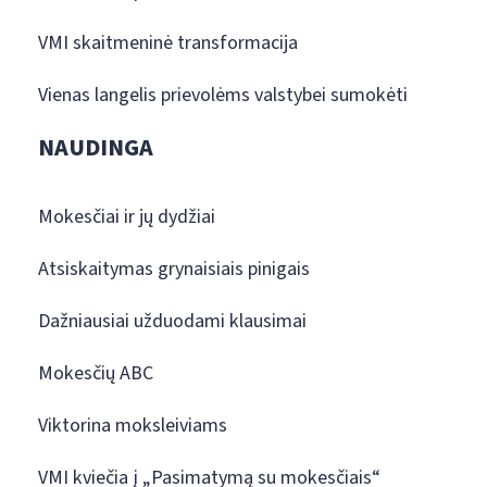
VMI skaitmeninė transformacija
Vienas langelis prievolėms valstybei sumokėti
NAUDINGA
Mokesčiai ir jų dydžiai
Atsiskaitymas grynaisiais pinigais
Dažniausiai užduodami klausimai
Mokesčių ABC
Viktorina moksleiviams
VMI kviečia į „Pasimatymą su mokesčiais“