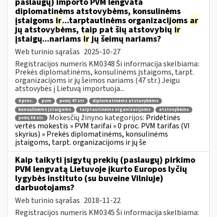
paslaugų) importo PVM lengvata
diplomatinėms atstovybėms, konsulinėms
įstaigoms
ir
...tarptautinėms organizacijoms
ar
jų atstovybėms, taip pat šių atstovybių
ir
įstaigų...nariams
ir
jų šeimų nariams?
Web turinio sąrašas
2025-10-27
Registracijos numeris KM0348 Ši informacija skelbiama:
Prekės diplomatinėms, konsulinėms įstaigoms, tarpt.
organizacijoms ir jų šeimos nariams (47 str.) Jeigu
atstovybės į Lietuvą importuoja...
0 proc.
pvm
pvmį 47 str
diplomatinėms atstovybėms
konsulinėms įstaigoms
tarptautinėms organizacijoms
atstovybėms
Mokesčių žinyno kategorijos:
Pridėtinės
pvmį 36 str.
vertės mokestis » PVM tarifai » 0 proc. PVM tarifas (VI
skyrius) » Prekės diplomatinėms, konsulinėms
įstaigoms, tarpt. organizacijoms ir jų še
Kaip taikyti įsigytų prekių (paslaugų) pirkimo
PVM lengvatą Lietuvoje įkurto Europos lyčių
lygybės instituto (su buveine Vilniuje)
darbuotojams?
Web turinio sąrašas
2018-11-22
Registracijos numeris KM0345 Ši informacija skelbiama: