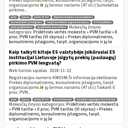
Prekės diplomatinėms, konsulinėms įstaigoms, tarpt.
organizacijoms
ir
jų šeimos nariams (47 str.) Sumokėtas
pirkimo...
pvm
0 proc
pvmį 47 str
diplomatinėms atstovybėms
konsulinėms įstaigoms
tarptautinėms organizacijoms
atstovybėms
Mokesčių žinyno
pvm grąžinimas
grąžinimo procedūra
kategorijos:
Pridėtinės vertės mokestis » PVM tarifai » 0
proc. PVM tarifas (VI skyrius) » Prekės diplomatinėms,
konsulinėms įstaigoms, tarpt. organizacijoms ir jų še
Kaip taikyti kitoje ES valstybėje įsikūrusiai ES
institucijai Lietuvoje įsigytų prekių (paslaugų)
pirkimo PVM lengvatą?
Web turinio sąrašas
2018-11-22
Registracijos numeris KM0346 Ši informacija skelbiama:
Prekės diplomatinėms, konsulinėms įstaigoms, tarpt.
organizacijoms
ir
jų šeimos nariams (47 str.) Taikant 0
proc. PVM...
pvm
0 proc
pvmį 47 str
es institucija
europos sąjungos institucija
Mokesčių žinyno kategorijos:
Pridėtinės vertės mokestis
» PVM tarifai » 0 proc. PVM tarifas (VI skyrius) » Prekės
diplomatinėms, konsulinėms įstaigoms, tarpt.
organizacijoms ir jų še