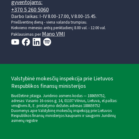
gyventojams:
+370 5 260 5060
Darbo laikas: I-IV 8.00-17.00, V 8.00-15.45.
Prieššventinę dieną - viena valanda trumpiau.
Kiekvieno mėnesio antrą penktadienį 8.00 val. - 12.00 val.
Mano VMI
Paklausimas per
Valstybinė mokesčių inspekcija prie Lietuvos
Respublikos finansų ministerijos
Biudžetinė įstaiga. Juridinio asmens kodas — 188659752,
adresas: Vasario 16-osios g. 14, 01107 Vilnius, Lietuva, el.paštas:
vmi@vmi.lt
, E. pristatymo dėžutės adresas 188659752
Duomenys apie Valstybinę mokesčių inspekciją prie Lietuvos
Respublikos finansų ministerijos kaupiami ir saugomi Juridinių
asmenų registre