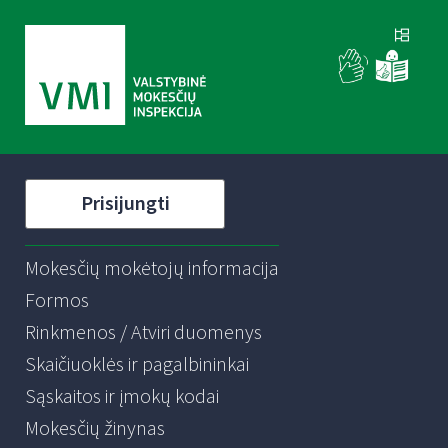
Prisijungti
Mokesčių mokėtojų informacija
Formos
Rinkmenos / Atviri duomenys
Skaičiuoklės ir pagalbininkai
Sąskaitos ir įmokų kodai
Mokesčių žinynas