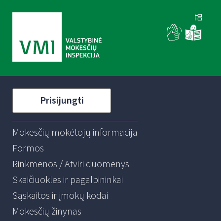
Prisijungti
Mokesčių mokėtojų informacija
Formos
Rinkmenos / Atviri duomenys
Skaičiuoklės ir pagalbininkai
Sąskaitos ir įmokų kodai
Mokesčių žinynas