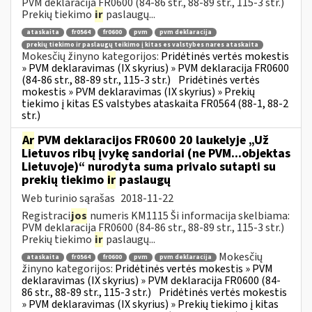
PVM deklaracija FR0600 (84-86 str., 88-89 str., 115-3 str.)
Prekių tiekimo
ir
paslaugų...
ataskaita
fr0564
fr0600
pvm
pvm deklaracija
prekių tiekimo ir paslaugų teikimo į kitas es valstybes nares ataskaita
Mokesčių žinyno kategorijos:
Pridėtinės vertės mokestis
» PVM deklaravimas (IX skyrius) » PVM deklaracija FR0600
(84-86 str., 88-89 str., 115-3 str.)
Pridėtinės vertės
mokestis » PVM deklaravimas (IX skyrius) » Prekių
tiekimo į kitas ES valstybes ataskaita FR0564 (88-1, 88-2
str.)
Ar
PVM deklaracijos FR0600 20 laukelyje „Už
Lietuvos ribų įvykę sandoriai (ne PVM...objektas
Lietuvoje)“ nurodyta suma privalo sutapti su
prekių tiekimo
ir
paslaugų
Web turinio sąrašas
2018-11-22
Registraci
jos
numeris KM1115 Ši informacija skelbiama:
PVM deklaracija FR0600 (84-86 str., 88-89 str., 115-3 str.)
Prekių tiekimo
ir
paslaugų...
Mokesčių
ataskaita
fr0564
fr0600
pvm
pvm deklaracija
žinyno kategorijos:
Pridėtinės vertės mokestis » PVM
deklaravimas (IX skyrius) » PVM deklaracija FR0600 (84-
86 str., 88-89 str., 115-3 str.)
Pridėtinės vertės mokestis
» PVM deklaravimas (IX skyrius) » Prekių tiekimo į kitas