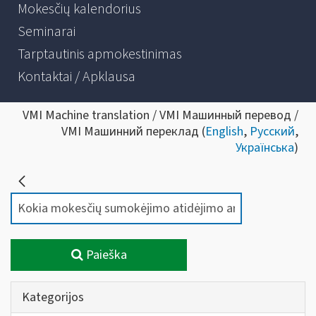
Mokesčių kalendorius
Seminarai
Tarptautinis apmokestinimas
Kontaktai / Apklausa
VMI Machine translation / VMI Машинный перевод /
VMI Машинний переклад (
English
,
Русский
,
Українська
)
Paieška
Kategorijos