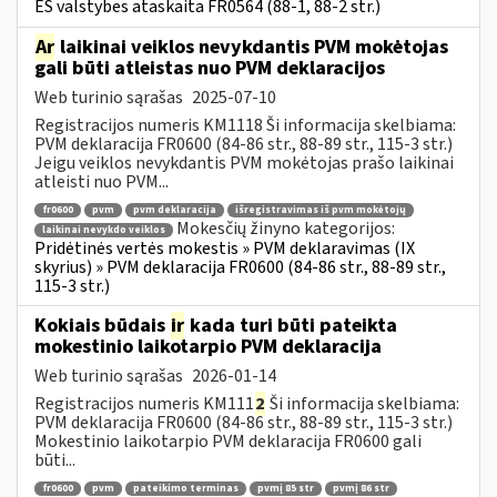
ES valstybes ataskaita FR0564 (88-1, 88-2 str.)
Ar
laikinai veiklos nevykdantis PVM mokėtojas
gali būti atleistas nuo PVM deklaracijos
Web turinio sąrašas
2025-07-10
Registracijos numeris KM1118 Ši informacija skelbiama:
PVM deklaracija FR0600 (84-86 str., 88-89 str., 115-3 str.)
Jeigu veiklos nevykdantis PVM mokėtojas prašo laikinai
atleisti nuo PVM...
fr0600
pvm
pvm deklaracija
išregistravimas iš pvm mokėtojų
Mokesčių žinyno kategorijos:
laikinai nevykdo veiklos
Pridėtinės vertės mokestis » PVM deklaravimas (IX
skyrius) » PVM deklaracija FR0600 (84-86 str., 88-89 str.,
115-3 str.)
Kokiais būdais
ir
kada turi būti pateikta
mokestinio laikotarpio PVM deklaracija
Web turinio sąrašas
2026-01-14
Registracijos numeris KM111
2
Ši informacija skelbiama:
PVM deklaracija FR0600 (84-86 str., 88-89 str., 115-3 str.)
Mokestinio laikotarpio PVM deklaracija FR0600 gali
būti...
fr0600
pvm
pateikimo terminas
pvmį 85 str
pvmį 86 str