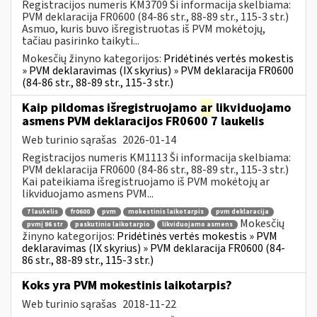
Registracijos numeris KM3709 Ši informacija skelbiama:
PVM deklaracija FR0600 (84-86 str., 88-89 str., 115-3 str.)
Asmuo, kuris buvo išregistruotas iš PVM mokėtojų,
tačiau pasirinko taikyti...
Mokesčių žinyno kategorijos:
Pridėtinės vertės mokestis
» PVM deklaravimas (IX skyrius) » PVM deklaracija FR0600
(84-86 str., 88-89 str., 115-3 str.)
Kaip pildomas išregistruojamo
ar
likviduojamo
asmens PVM deklaracijos FR0600 7 laukelis
Web turinio sąrašas
2026-01-14
Registracijos numeris KM1113 Ši informacija skelbiama:
PVM deklaracija FR0600 (84-86 str., 88-89 str., 115-3 str.)
Kai pateikiama išregistruojamo iš PVM mokėtojų ar
likviduojamo asmens PVM...
7 laukelis
fr0600
pvm
mokestinis laikotarpis
pvm deklaracija
Mokesčių
pvmį 86 str
paskutinio laikotarpio
likviduojamo asmens
žinyno kategorijos:
Pridėtinės vertės mokestis » PVM
deklaravimas (IX skyrius) » PVM deklaracija FR0600 (84-
86 str., 88-89 str., 115-3 str.)
Koks yra PVM mokestinis laikotarpis?
Web turinio sąrašas
2018-11-22