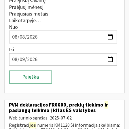
Praėjusią savaitę
Praėjusį mėnesį
Praėjusiais metais
Laikotarpyje…
Nuo
Iki
Paieška
PVM deklaracijos FR0600, prekių tiekimo
ir
paslaugų teikimo į kitas ES valstybes
Web turinio sąrašas
2025-07-02
Registraci
jos
numeris KM1120 Ši informacija skelbiama: