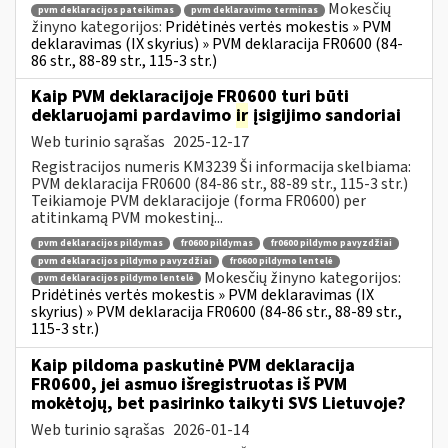
Mokesčių
pvm deklaracijos pateikimas
pvm deklaravimo terminas
žinyno kategorijos:
Pridėtinės vertės mokestis » PVM
deklaravimas (IX skyrius) » PVM deklaracija FR0600 (84-
86 str., 88-89 str., 115-3 str.)
Kaip PVM deklaracijoje FR0600 turi būti
deklaruojami pardavimo
ir
įsigijimo sandoriai
Web turinio sąrašas
2025-12-17
Registracijos numeris KM3239 Ši informacija skelbiama:
PVM deklaracija FR0600 (84-86 str., 88-89 str., 115-3 str.)
Teikiamoje PVM deklaracijoje (forma FR0600) per
atitinkamą PVM mokestinį...
pvm deklaracijos pildymas
fr0600 pildymas
fr0600 pildymo pavyzdžiai
pvm deklaracijos pildymo pavyzdžiai
fr0600 pildymo lentelė
Mokesčių žinyno kategorijos:
pvm deklaracijos pildymo lentelė
Pridėtinės vertės mokestis » PVM deklaravimas (IX
skyrius) » PVM deklaracija FR0600 (84-86 str., 88-89 str.,
115-3 str.)
Kaip pildoma paskutinė PVM deklaracija
FR0600, jei asmuo išregistruotas iš PVM
mokėtojų, bet pasirinko taikyti SVS Lietuvoje?
Web turinio sąrašas
2026-01-14