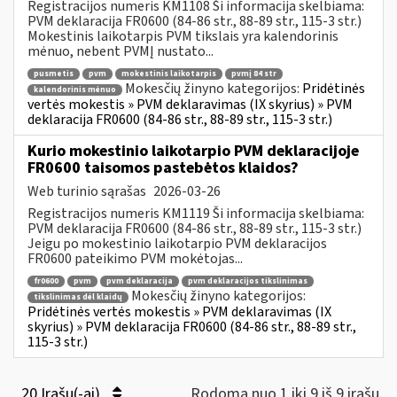
Registracijos numeris KM1108 Ši informacija skelbiama:
PVM deklaracija FR0600 (84-86 str., 88-89 str., 115-3 str.)
Mokestinis laikotarpis PVM tikslais yra kalendorinis
mėnuo, nebent PVMĮ nustato...
pusmetis
pvm
mokestinis laikotarpis
pvmį 84 str
Mokesčių žinyno kategorijos:
Pridėtinės
kalendorinis mėnuo
vertės mokestis » PVM deklaravimas (IX skyrius) » PVM
deklaracija FR0600 (84-86 str., 88-89 str., 115-3 str.)
Kurio mokestinio laikotarpio PVM deklaracijoje
FR0600 taisomos pastebėtos klaidos?
Web turinio sąrašas
2026-03-26
Registracijos numeris KM1119 Ši informacija skelbiama:
PVM deklaracija FR0600 (84-86 str., 88-89 str., 115-3 str.)
Jeigu po mokestinio laikotarpio PVM deklaracijos
FR0600 pateikimo PVM mokėtojas...
fr0600
pvm
pvm deklaracija
pvm deklaracijos tikslinimas
Mokesčių žinyno kategorijos:
tikslinimas dėl klaidų
Pridėtinės vertės mokestis » PVM deklaravimas (IX
skyrius) » PVM deklaracija FR0600 (84-86 str., 88-89 str.,
115-3 str.)
20 Įrašų(-ai)
Rodoma nuo 1 iki 9 iš 9 irašų.