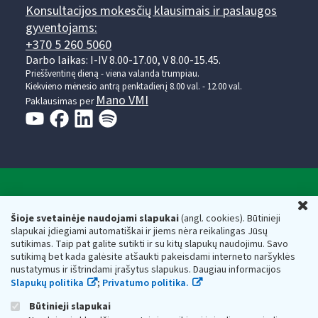
Konsultacijos mokesčių klausimais ir paslaugos
gyventojams:
+370 5 260 5060
Darbo laikas: I-IV 8.00-17.00, V 8.00-15.45.
Prieššventinę dieną - viena valanda trumpiau.
Kiekvieno mėnesio antrą penktadienį 8.00 val. - 12.00 val.
Mano VMI
Paklausimas per
Valstybinė mokesčių inspekcija prie Lietuvos
U
Respublikos finansų ministerijos
Šioje svetainėje naudojami slapukai
(angl. cookies). Būtinieji
slapukai įdiegiami automatiškai ir jiems nėra reikalingas Jūsų
Biudžetinė įstaiga. Juridinio asmens kodas — 188659752,
sutikimas. Taip pat galite sutikti ir su kitų slapukų naudojimu. Savo
adresas: Vasario 16-osios g. 14, 01107 Vilnius, Lietuva, el.paštas:
sutikimą bet kada galėsite atšaukti pakeisdami interneto naršyklės
vmi@vmi.lt
, E. pristatymo dėžutės adresas 188659752
nustatymus ir ištrindami įrašytus slapukus. Daugiau informacijos
Duomenys apie Valstybinę mokesčių inspekciją prie Lietuvos
Slapukų politika
;
Privatumo politika.
Respublikos finansų ministerijos kaupiami ir saugomi Juridinių
asmenų registre
Būtinieji slapukai