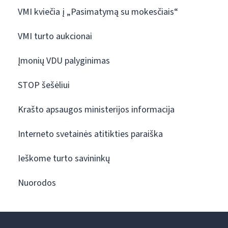
VMI kviečia į „Pasimatymą su mokesčiais“
VMI turto aukcionai
Įmonių VDU palyginimas
STOP šešėliui
Krašto apsaugos ministerijos informacija
Interneto svetainės atitikties paraiška
Ieškome turto savininkų
Nuorodos