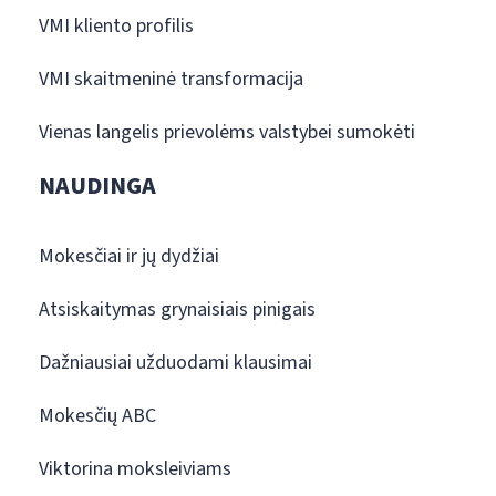
VMI kliento profilis
VMI skaitmeninė transformacija
Vienas langelis prievolėms valstybei sumokėti
NAUDINGA
Mokesčiai ir jų dydžiai
Atsiskaitymas grynaisiais pinigais
Dažniausiai užduodami klausimai
Mokesčių ABC
Viktorina moksleiviams