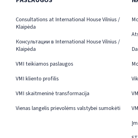
PASLAUGOS
N
Consultations at International House Vilnius /
Mo
Klaipėda
At
Консультации в International House Vilnius /
Klaipėda
Da
VMI teikiamos paslaugos
Mo
VMI kliento profilis
Vi
VMI skaitmeninė transformacija
VM
Vienas langelis prievolėms valstybei sumokėti
VM
Įm
ST