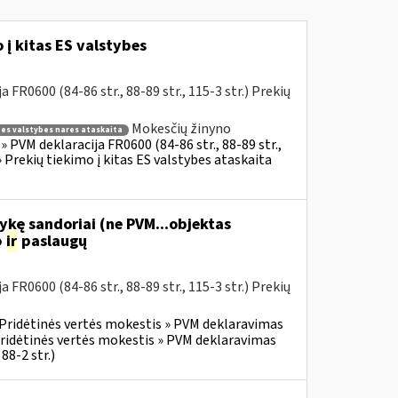
į kitas ES valstybes
R0600 (84-86 str., 88-89 str., 115-3 str.) Prekių
Mokesčių žinyno
s es valstybes nares ataskaita
 PVM deklaracija FR0600 (84-86 str., 88-89 str.,
 Prekių tiekimo į kitas ES valstybes ataskaita
ykę sandoriai (ne PVM...objektas
o
ir
paslaugų
R0600 (84-86 str., 88-89 str., 115-3 str.) Prekių
Pridėtinės vertės mokestis » PVM deklaravimas
ridėtinės vertės mokestis » PVM deklaravimas
88-2 str.)