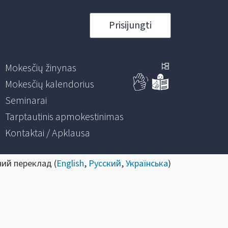
Prisijungti
Mokesčių žinynas
Mokesčių kalendorius
Seminarai
Tarptautinis apmokestinimas
Kontaktai / Apklausa
ний переклад (
English
,
Русский
,
Українська
)