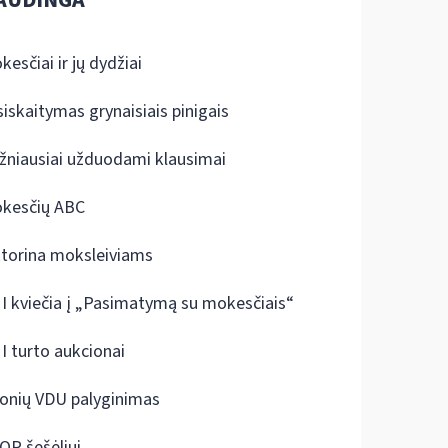
AUDINGA
kesčiai ir jų dydžiai
siskaitymas grynaisiais pinigais
žniausiai užduodami klausimai
kesčių ABC
ktorina moksleiviams
I kviečia į „Pasimatymą su mokesčiais“
I turto aukcionai
onių VDU palyginimas
OP šešėliui