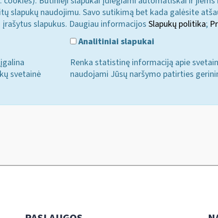
. cookies). Būtinieji slapukai įdiegiami automatiškai ir jiems
u kitų slapukų naudojimu. Savo sutikimą bet kada galėsite atš
i įrašytus slapukus. Daugiau informacijos
Slapukų politika
;
Pr
Analitiniai slapukai
įgalina
Renka statistinę informaciją apie svetai
ukų svetainė
naudojami Jūsų naršymo patirties gerini