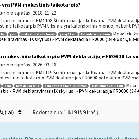
 yra PVM mokestinis laikotarpis?
urinio sąrašas
2018-11-22
tracijos numeris KM1108 Ši informacija skelbiama: PVM deklaracija F
tinis laikotarpis PVM tikslais yra kalendorinis mėnuo, nebent PVM
Mokesčių ži
tis
pvm
mokestinis laikotarpis
pvmį 84 str
kalendorinis mėnuo
eklaravimas (IX skyrius) » PVM deklaracija FR0600 (84-86 str., 88-89 
o mokestinio laikotarpio PVM deklaracijoje FR0600 tais
urinio sąrašas
2026-03-26
tracijos numeris KM1119 Ši informacija skelbiama: PVM deklaracija F
kestinio laikotarpio PVM deklaracijos FR0600 pateikimo PVM mok
Mokes
pvm
pvm deklaracija
pvm deklaracijos tikslinimas
tikslinimas dėl klaidų
tis » PVM deklaravimas (IX skyrius) » PVM deklaracija FR0600 (84-86 s
šų(-ai)
Rodoma nuo 1 iki 9 iš 9 irašų.