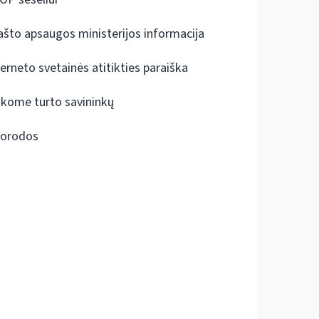
ašto apsaugos ministerijos informacija
terneto svetainės atitikties paraiška
škome turto savininkų
orodos