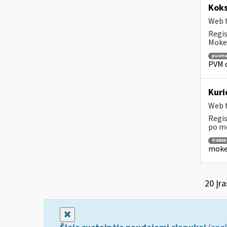
Koks
Web t
Regis
Mokes
pusme
PVM d
Kuri
Web t
Regis
po mo
fr0600
mokes
20 Įra
Uždaryti