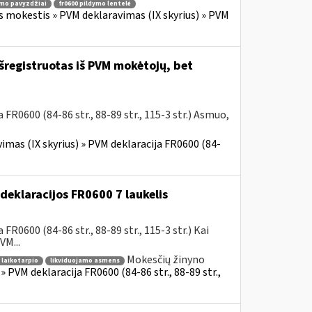
ymo pavyzdžiai
fr0600 pildymo lentelė
s mokestis » PVM deklaravimas (IX skyrius) » PVM
šregistruotas iš PVM mokėtojų, bet
R0600 (84-86 str., 88-89 str., 115-3 str.) Asmuo,
imas (IX skyrius) » PVM deklaracija FR0600 (84-
eklaracijos FR0600 7 laukelis
R0600 (84-86 str., 88-89 str., 115-3 str.) Kai
M...
Mokesčių žinyno
 laikotarpio
likviduojamo asmens
 PVM deklaracija FR0600 (84-86 str., 88-89 str.,