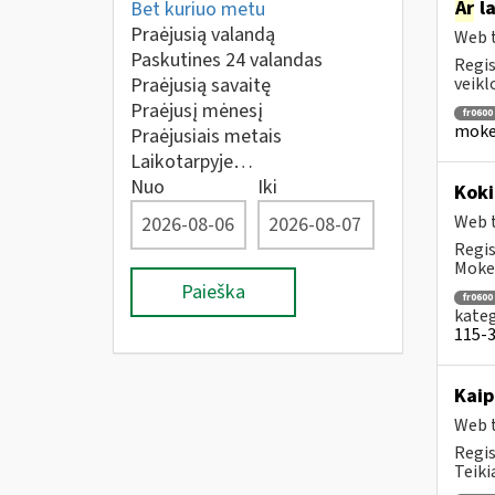
Ar
la
Bet kuriuo metu
Praėjusią valandą
Web t
Paskutines 24 valandas
Regis
Praėjusią savaitę
veikl
Praėjusį mėnesį
fr0600
mokes
Praėjusiais metais
Laikotarpyje…
Nuo
Iki
Koki
Web t
Regis
Mokes
Paieška
fr0600
kateg
115-3 
Kaip
Web t
Regis
Teiki