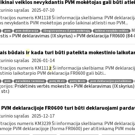
ikinai veiklos nevykdantis PVM mokėtojas gali būti atle
urinio sąrašas
2025-07-10
tracijos numeris KM1118 Ši informacija skelbiama: PVM deklaracija F
os nevykdantis PVM mokėtojas prašo laikinai atleisti nuo PVM...
M
pvm
pvm deklaracija
išregistravimas iš pvm mokėtojų
laikinai nevykdo veiklos
tis » PVM deklaravimas (IX skyrius) » PVM deklaracija FR0600 (84-86 s
ais būdais
ir
kada turi būti pateikta mokestinio laikota
urinio sąrašas
2026-01-14
tracijos numeris KM111
2
Ši informacija skelbiama: PVM deklaracija 
tinio laikotarpio PVM deklaracija FR0600 gali būti...
pvm
pateikimo terminas
pvmį 85 str
pvmį 86 str
pvm deklaracijos pateikimas
orijos:
Pridėtinės vertės mokestis » PVM deklaravimas (IX skyrius) »
str.)
 PVM deklaracijoje FR0600 turi būti deklaruojami pard
urinio sąrašas
2025-12-17
tracijos numeris KM3239 Ši informacija skelbiama: PVM deklaracija F
amoje PVM deklaracijoje (forma FR0600) per atitinkamą PVM mokes