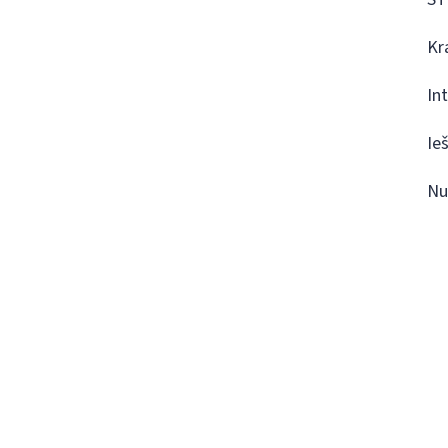
Kr
In
Ie
Nu