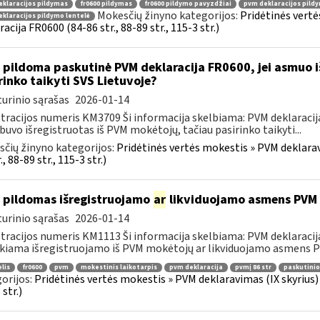
klaracijos pildymas
fr0600 pildymas
fr0600 pildymo pavyzdžiai
pvm deklaracijos pild
Mokesčių žinyno kategorijos:
Pridėtinės vertė
klaracijos pildymo lentelė
racija FR0600 (84-86 str., 88-89 str., 115-3 str.)
 pildoma paskutinė PVM deklaracija FR0600, jei asmuo i
rinko taikyti SVS Lietuvoje?
urinio sąrašas
2026-01-14
tracijos numeris KM3709 Ši informacija skelbiama: PVM deklaracija F
 buvo išregistruotas iš PVM mokėtojų, tačiau pasirinko taikyti...
čių žinyno kategorijos:
Pridėtinės vertės mokestis » PVM deklarav
., 88-89 str., 115-3 str.)
 pildomas išregistruojamo
ar
likviduojamo asmens PVM d
urinio sąrašas
2026-01-14
tracijos numeris KM1113 Ši informacija skelbiama: PVM deklaracija F
kiama išregistruojamo iš PVM mokėtojų ar likviduojamo asmens PV
elis
fr0600
pvm
mokestinis laikotarpis
pvm deklaracija
pvmį 86 str
paskutinio
orijos:
Pridėtinės vertės mokestis » PVM deklaravimas (IX skyrius) »
str.)