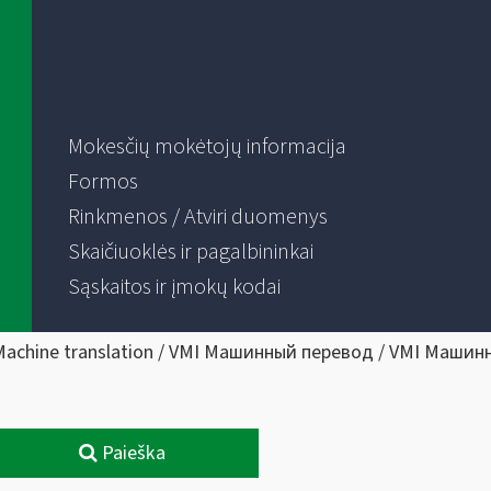
Mokesčių mokėtojų informacija
Formos
Rinkmenos / Atviri duomenys
Skaičiuoklės ir pagalbininkai
Sąskaitos ir įmokų kodai
Machine translation / VMI Машинный перевод / VMI Машин
Paieška