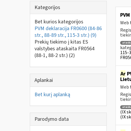
Kategorijos
PVM 
Bet kurios kategorijos
Web t
PVM deklaracija FR0600 (84-86
Regis
str., 88-89 str., 115-3 str.)
(9)
tiek
Prekių tiekimo į kitas ES
atask
kateg
valstybes ataskaita FR0564
115-3 
(88-1, 88-2 str.)
(2)
FR056
Ar
PV
Liet
Aplankai
Web t
Bet kurį aplanką
Regis
tiek
atask
(IX s
(IX s
Parodymo data