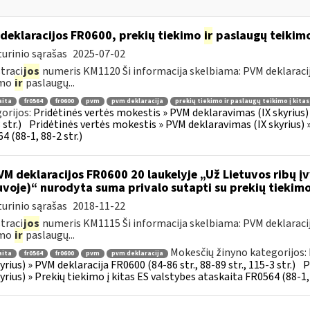
deklaracijos FR0600, prekių tiekimo
ir
paslaugų teikimo 
urinio sąrašas
2025-07-02
traci
jos
numeris KM1120 Ši informacija skelbiama: PVM deklaracija F
imo
ir
paslaugų...
aita
fr0564
fr0600
pvm
pvm deklaracija
prekių tiekimo ir paslaugų teikimo į kita
orijos:
Pridėtinės vertės mokestis » PVM deklaravimas (IX skyrius) »
str.)
Pridėtinės vertės mokestis » PVM deklaravimas (IX skyrius) »
4 (88-1, 88-2 str.)
M deklaracijos FR0600 20 laukelyje „Už Lietuvos ribų įv
uvoje)“ nurodyta suma privalo sutapti su prekių tiekim
urinio sąrašas
2018-11-22
traci
jos
numeris KM1115 Ši informacija skelbiama: PVM deklaracija F
imo
ir
paslaugų...
Mokesčių žinyno kategorijos:
aita
fr0564
fr0600
pvm
pvm deklaracija
kyrius) » PVM deklaracija FR0600 (84-86 str., 88-89 str., 115-3 str.)
P
kyrius) » Prekių tiekimo į kitas ES valstybes ataskaita FR0564 (88-1, 