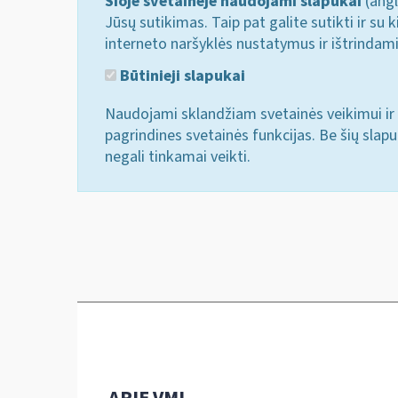
Šioje svetainėje naudojami slapukai
(angl
Jūsų sutikimas. Taip pat galite sutikti ir s
interneto naršyklės nustatymus ir ištrindam
Būtinieji slapukai
Naudojami sklandžiam svetainės veikimui ir 
pagrindines svetainės funkcijas. Be šių slap
negali tinkamai veikti.