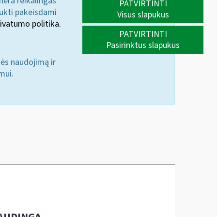
 nėra reikalingas
PATVIRTINTI
aukti pakeisdami
Visus slapukus
ivatumo politika.
PATVIRTINTI
Pasirinktus slapukus
nės naudojimą ir
mui.