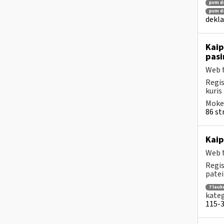
pvm de
pvm de
dekla
Kaip
pasi
Web t
Regis
kuris
Mokes
86 str
Kaip
Web t
Regis
patei
7 lauk
kateg
115-3 