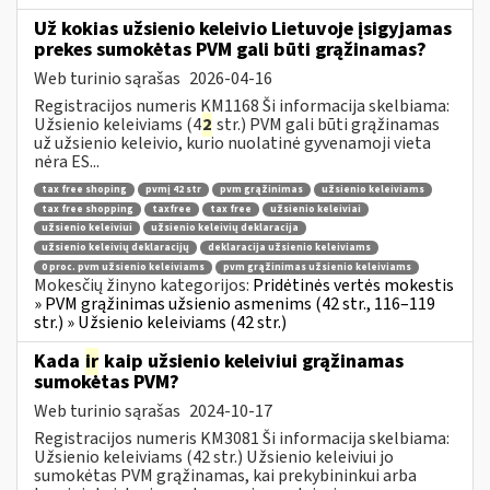
Už kokias užsienio keleivio Lietuvoje įsigyjamas
prekes sumokėtas PVM gali būti grąžinamas?
Web turinio sąrašas
2026-04-16
Registracijos numeris KM1168 Ši informacija skelbiama:
Užsienio keleiviams (4
2
str.) PVM gali būti grąžinamas
už užsienio keleivio, kurio nuolatinė gyvenamoji vieta
nėra ES...
tax free shoping
pvmį 42 str
pvm grąžinimas
užsienio keleiviams
tax free shopping
taxfree
tax free
užsienio keleiviai
užsienio keleiviui
užsienio keleivių deklaracija
užsienio keleivių deklaracijų
deklaracija užsienio keleiviams
0 proc. pvm užsienio keleiviams
pvm grąžinimas užsienio keleiviams
Mokesčių žinyno kategorijos:
Pridėtinės vertės mokestis
» PVM grąžinimas užsienio asmenims (42 str., 116–119
str.) » Užsienio keleiviams (42 str.)
Kada
ir
kaip užsienio keleiviui grąžinamas
sumokėtas PVM?
Web turinio sąrašas
2024-10-17
Registracijos numeris KM3081 Ši informacija skelbiama:
Užsienio keleiviams (42 str.) Užsienio keleiviui jo
sumokėtas PVM grąžinamas, kai prekybininkui arba