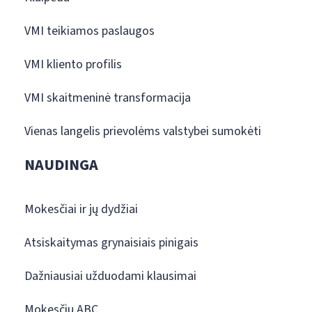
VMI teikiamos paslaugos
VMI kliento profilis
VMI skaitmeninė transformacija
Vienas langelis prievolėms valstybei sumokėti
NAUDINGA
Mokesčiai ir jų dydžiai
Atsiskaitymas grynaisiais pinigais
Dažniausiai užduodami klausimai
Mokesčių ABC