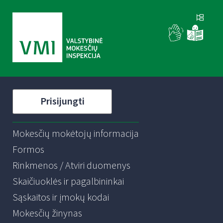
Prisijungti
Mokesčių mokėtojų informacija
Formos
Rinkmenos / Atviri duomenys
Skaičiuoklės ir pagalbininkai
Sąskaitos ir įmokų kodai
Mokesčių žinynas