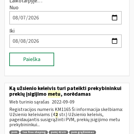
Laikotarpyje…
Nuo
Iki
Paieška
Ką užsienio keleivis turi pateikti prekybininkui
prekių įsigijimo
metu
, norėdamas
Web turinio sąrašas
2022-09-09
Registracijos numeris KM1165 Ši informacija skelbiama:
Užsienio keleiviams (4
2
str.) Užsienio keleivis,
pageidaujantis susigrąžinti PVM, prekių įsigijimo metu
prekybininkui...
pvm
tax free shoping
pvmį 42 str
pvm grąžinimas