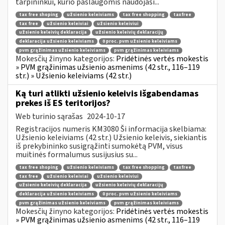
tarpininkui, kurio paslaugomis naudojasi...
tax free shoping
užsienio keleiviams
tax free shopping
taxfree
tax free
užsienio keleiviai
užsienio keleiviui
užsienio keleivių deklaracija
užsienio keleivių deklaracijų
deklaracija užsienio keleiviams
0 proc. pvm užsienio keleiviams
pvm grąžinimas užsienio keleiviams
pvm grąžinimas keleiviams
Mokesčių žinyno kategorijos:
Pridėtinės vertės mokestis
» PVM grąžinimas užsienio asmenims (42 str., 116–119
str.) » Užsienio keleiviams (42 str.)
Ką turi atlikti užsienio keleivis išgabendamas
prekes iš ES teritorijos?
Web turinio sąrašas
2024-10-17
Registracijos numeris KM3080 Ši informacija skelbiama:
Užsienio keleiviams (42 str.) Užsienio keleivis, siekiantis
iš prekybininko susigrąžinti sumokėtą PVM, visus
muitinės formalumus susijusius su...
tax free shoping
užsienio keleiviams
tax free shopping
taxfree
tax free
užsienio keleiviai
užsienio keleiviui
užsienio keleivių deklaracija
užsienio keleivių deklaracijų
deklaracija užsienio keleiviams
0 proc. pvm užsienio keleiviams
pvm grąžinimas užsienio keleiviams
pvm grąžinimas keleiviams
Mokesčių žinyno kategorijos:
Pridėtinės vertės mokestis
» PVM grąžinimas užsienio asmenims (42 str., 116–119