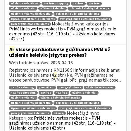
užsienio keleiviams
tax free shopping
taxfree
tax free
užsienio keleiviai
užsienio keleiviui
užsienio keleivių deklaracija
užsienio keleivių deklaracijų
deklaracija užsienio keleiviams
0 proc. pvm užsienio keleiviams
pvm grąžinimas užsienio keleiviams
Mokesčių žinyno kategorijos:
pvm grąžinimas keleiviams
Pridėtinės vertės mokestis » PVM grąžinimas užsienio
asmenims (42 str., 116–119 str.) » Užsienio keleiviams
(42 str.)
Ar
visose parduotuvėse grąžinamas PVM už
užsienio keleivio įsigytas prekes?
Web turinio sąrašas
2026-04-16
Registracijos numeris KM1166 Ši informacija skelbiama:
Užsienio keleiviams (4
2
str.) Ne, PVM grąžinamas ne
visose parduotuvėse. PVM gali būti grąžinamas tik tose...
tax free shoping
pvmį 42 str
pvm grąžinimas
užsienio keleiviams
tax free shopping
taxfree
tax free
užsienio keleiviai
užsienio keleiviui
užsienio keleivių deklaracija
užsienio keleivių deklaracijų
deklaracija užsienio keleiviams
0 proc. pvm užsienio keleiviams
pvm grąžinimas užsienio keleiviams
Mokesčių žinyno
pvm grąžinimas keleiviams
40 eurų
kategorijos:
Pridėtinės vertės mokestis » PVM
grąžinimas užsienio asmenims (42 str., 116–119 str.) »
Užsienio keleiviams (42 str.)