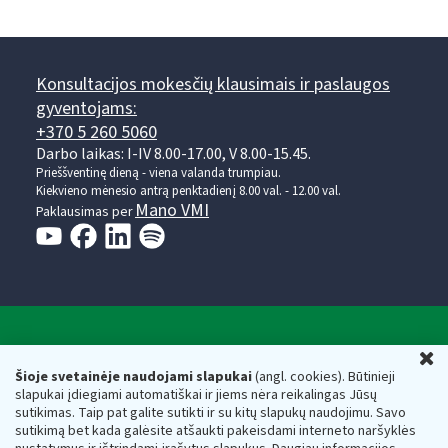
Konsultacijos mokesčių klausimais ir paslaugos
gyventojams:
+370 5 260 5060
Darbo laikas: I-IV 8.00-17.00, V 8.00-15.45.
Prieššventinę dieną - viena valanda trumpiau.
Kiekvieno mėnesio antrą penktadienį 8.00 val. - 12.00 val.
Mano VMI
Paklausimas per
Valstybinė mokesčių inspekcija prie Lietuvos
U
Respublikos finansų ministerijos
Šioje svetainėje naudojami slapukai
(angl. cookies). Būtinieji
slapukai įdiegiami automatiškai ir jiems nėra reikalingas Jūsų
Biudžetinė įstaiga. Juridinio asmens kodas — 188659752,
sutikimas. Taip pat galite sutikti ir su kitų slapukų naudojimu. Savo
adresas: Vasario 16-osios g. 14, 01107 Vilnius, Lietuva, el.paštas:
sutikimą bet kada galėsite atšaukti pakeisdami interneto naršyklės
vmi@vmi.lt
, E. pristatymo dėžutės adresas 188659752