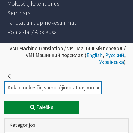
Mokesčių kalendorius
Seminarai
Tarptautinis apmokestinimas
Kontaktai / Apklausa
VMI Machine translation / VMI Машинный перевод /
VMI Машинний переклад (
English
,
Русский
,
Українська
)
Paieška
Kategorijos