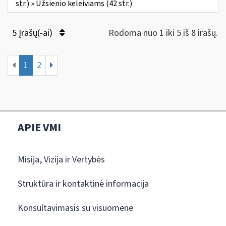
str.) » Užsienio keleiviams (42 str.)
5 Įrašų(-ai)
Rodoma nuo 1 iki 5 iš 8 irašų.
1
2
APIE VMI
Misija, Vizija ir Vertybės
Struktūra ir kontaktinė informacija
Konsultavimasis su visuomene