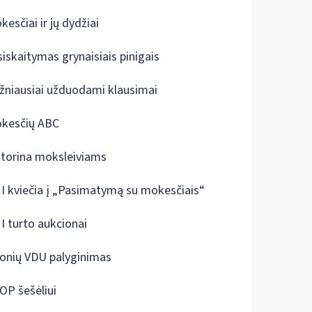
kesčiai ir jų dydžiai
siskaitymas grynaisiais pinigais
žniausiai užduodami klausimai
kesčių ABC
ktorina moksleiviams
I kviečia į „Pasimatymą su mokesčiais“
I turto aukcionai
onių VDU palyginimas
OP šešėliui