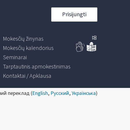
Prisijungti
Mokesčių žinynas
Mokesčių kalendorius
Seminarai
Tarptautinis apmokestinimas
Kontaktai / Apklausa
ний переклад (
English
,
Русский
,
Українська
)