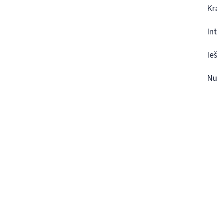
Kr
In
Ie
Nu