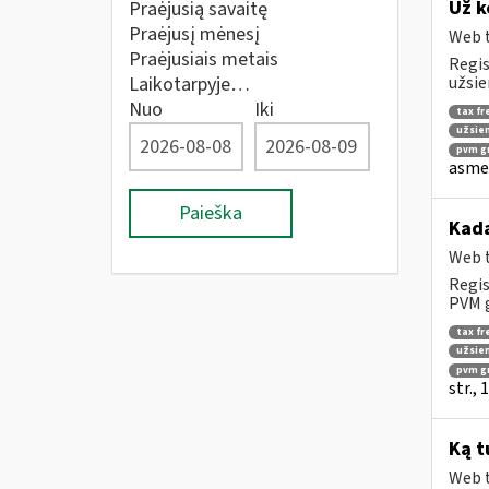
Už k
Praėjusią savaitę
Praėjusį mėnesį
Web t
Praėjusiais metais
Regis
Laikotarpyje…
užsie
Nuo
Iki
tax fr
užsien
pvm gr
asmen
Paieška
Kad
Web t
Regis
PVM g
tax fr
užsien
pvm g
str.,
Ką t
Web t