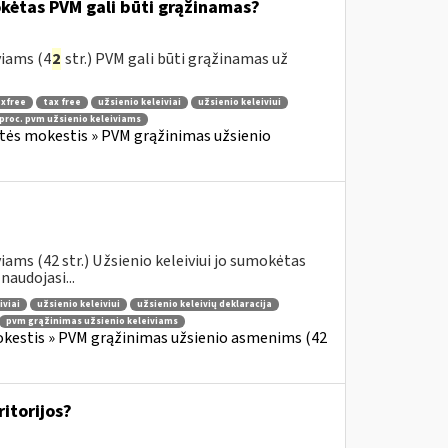
okėtas PVM gali būti grąžinamas?
viams (4
2
str.) PVM gali būti grąžinamas už
xfree
tax free
užsienio keleiviai
užsienio keleiviui
 proc. pvm užsienio keleiviams
rtės mokestis » PVM grąžinimas užsienio
ams (42 str.) Užsienio keleiviui jo sumokėtas
audojasi...
iviai
užsienio keleiviui
užsienio keleivių deklaracija
pvm grąžinimas užsienio keleiviams
okestis » PVM grąžinimas užsienio asmenims (42
ritorijos?