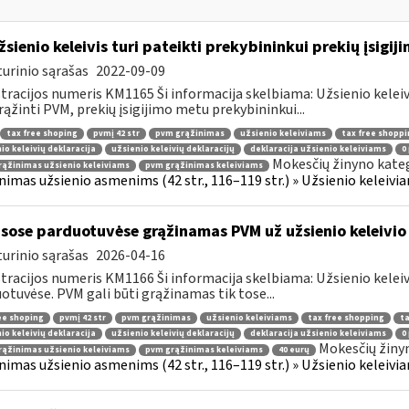
žsienio keleivis turi pateikti prekybininkui prekių įsigij
urinio sąrašas
2022-09-09
tracijos numeris KM1165 Ši informacija skelbiama: Užsienio kelei
rąžinti PVM, prekių įsigijimo metu prekybininkui...
tax free shoping
pvmį 42 str
pvm grąžinimas
užsienio keleiviams
tax free shoppi
io keleivių deklaracija
užsienio keleivių deklaracijų
deklaracija užsienio keleiviams
0
Mokesčių žinyno kateg
ąžinimas užsienio keleiviams
pvm grąžinimas keleiviams
nimas užsienio asmenims (42 str., 116–119 str.) » Užsienio keleiviam
sose parduotuvėse grąžinamas PVM už užsienio keleivio 
urinio sąrašas
2026-04-16
tracijos numeris KM1166 Ši informacija skelbiama: Užsienio kelei
otuvėse. PVM gali būti grąžinamas tik tose...
ee shoping
pvmį 42 str
pvm grąžinimas
užsienio keleiviams
tax free shopping
ta
io keleivių deklaracija
užsienio keleivių deklaracijų
deklaracija užsienio keleiviams
0
Mokesčių žiny
ąžinimas užsienio keleiviams
pvm grąžinimas keleiviams
40 eurų
nimas užsienio asmenims (42 str., 116–119 str.) » Užsienio keleiviam