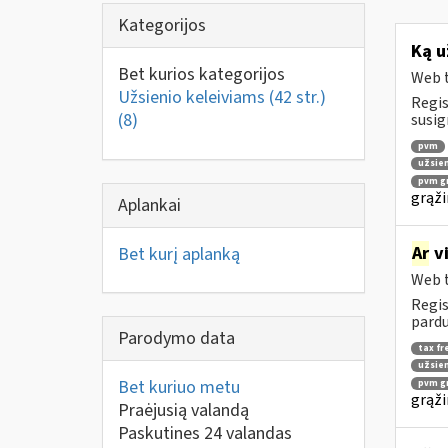
Kategorijos
Ką u
Bet kurios kategorijos
Web t
Užsienio keleiviams (42 str.)
Regis
(8)
susig
pvm
užsien
pvm gr
grąži
Aplankai
Ar
vi
Bet kurį aplanką
Web t
Regis
pardu
Parodymo data
tax fr
užsien
Bet kuriuo metu
pvm gr
grąži
Praėjusią valandą
Paskutines 24 valandas