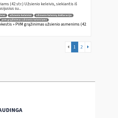
s (42 str.) Užsienio keleivis, siekiantis iš
jusius su...
iviai
užsienio keleiviui
užsienio keleivių deklaracija
pvm grąžinimas užsienio keleiviams
okestis » PVM grąžinimas užsienio asmenims (42
1
2
AUDINGA