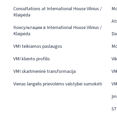
Consultations at International House Vilnius /
Mo
Klaipėda
At
Консультации в International House Vilnius /
Klaipėda
Da
VMI teikiamos paslaugos
Mo
VMI kliento profilis
Vi
VMI skaitmeninė transformacija
VM
Vienas langelis prievolėms valstybei sumokėti
VM
Įm
ST