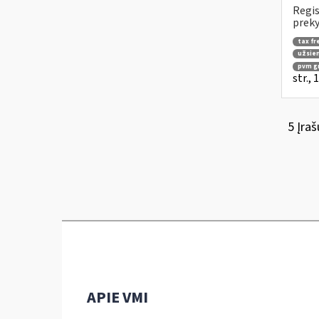
Regis
preky
tax fr
užsien
pvm g
str.,
5 Įraš
APIE VMI