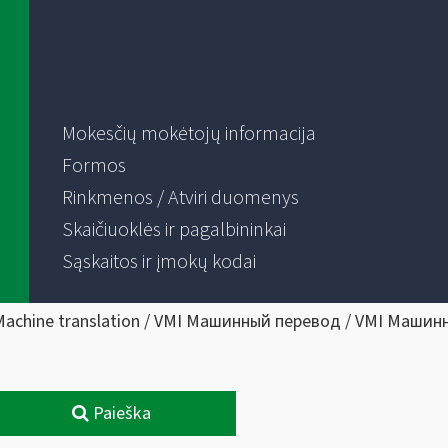
Mokesčių mokėtojų informacija
Formos
Rinkmenos / Atviri duomenys
Skaičiuoklės ir pagalbininkai
Sąskaitos ir įmokų kodai
Machine translation / VMI Машинный перевод / VMI Машин
Paieška