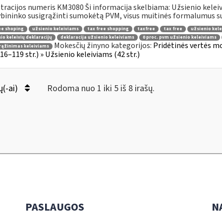
tracijos numeris KM3080 Ši informacija skelbiama: Užsienio keleiviam
bininko susigrąžinti sumokėtą PVM, visus muitinės formalumus susi
ee shoping
užsienio keleiviams
tax free shopping
taxfree
tax free
užsienio kele
io keleivių deklaracijų
deklaracija užsienio keleiviams
0 proc. pvm užsienio keleiviams
Mokesčių žinyno kategorijos:
Pridėtinės vertės m
rąžinimas keleiviams
 116–119 str.) » Užsienio keleiviams (42 str.)
ų(-ai)
Rodoma nuo 1 iki 5 iš 8 irašų.
PASLAUGOS
N