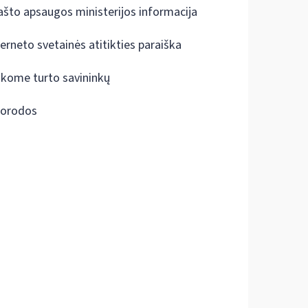
ašto apsaugos ministerijos informacija
terneto svetainės atitikties paraiška
škome turto savininkų
orodos