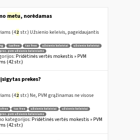
imo
metu
, norėdamas
viams (4
2
str.) Užsienio keleivis, pageidaujantis
ng
taxfree
tax free
užsienio keleiviai
užsienio keleiviui
 proc. pvm užsienio keleiviams
orijos:
Pridėtinės vertės mokestis » PVM
s (42 str.)
įsigytas prekes?
viams (4
2
str.) Ne, PVM grąžinamas ne visose
xfree
tax free
užsienio keleiviai
užsienio keleiviui
 proc. pvm užsienio keleiviams
no kategorijos:
Pridėtinės vertės mokestis » PVM
s (42 str.)