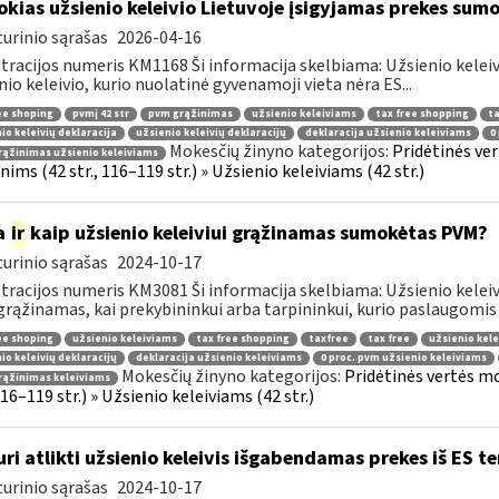
okias užsienio keleivio Lietuvoje įsigyjamas prekes sum
urinio sąrašas
2026-04-16
tracijos numeris KM1168 Ši informacija skelbiama: Užsienio kelei
nio keleivio, kurio nuolatinė gyvenamoji vieta nėra ES...
ee shoping
pvmį 42 str
pvm grąžinimas
užsienio keleiviams
tax free shopping
ta
io keleivių deklaracija
užsienio keleivių deklaracijų
deklaracija užsienio keleiviams
0
Mokesčių žinyno kategorijos:
Pridėtinės ve
ąžinimas užsienio keleiviams
ims (42 str., 116–119 str.) » Užsienio keleiviams (42 str.)
a
ir
kaip užsienio keleiviui grąžinamas sumokėtas PVM?
urinio sąrašas
2024-10-17
tracijos numeris KM3081 Ši informacija skelbiama: Užsienio keleivi
rąžinamas, kai prekybininkui arba tarpininkui, kurio paslaugomis n
ee shoping
užsienio keleiviams
tax free shopping
taxfree
tax free
užsienio kele
io keleivių deklaracijų
deklaracija užsienio keleiviams
0 proc. pvm užsienio keleiviams
Mokesčių žinyno kategorijos:
Pridėtinės vertės m
rąžinimas keleiviams
 116–119 str.) » Užsienio keleiviams (42 str.)
uri atlikti užsienio keleivis išgabendamas prekes iš ES te
urinio sąrašas
2024-10-17