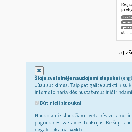
Regis
preky
tax fr
užsien
pvm g
str.,
5 Įraš
Uždaryti
Šioje svetainėje naudojami slapukai
(angl
Jūsų sutikimas. Taip pat galite sutikti ir s
interneto naršyklės nustatymus ir ištrindam
Būtinieji slapukai
Naudojami sklandžiam svetainės veikimui ir 
pagrindines svetainės funkcijas. Be šių slap
negali tinkamai veikti.