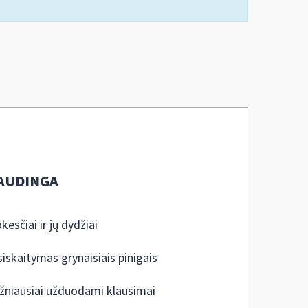
AUDINGA
kesčiai ir jų dydžiai
siskaitymas grynaisiais pinigais
žniausiai užduodami klausimai