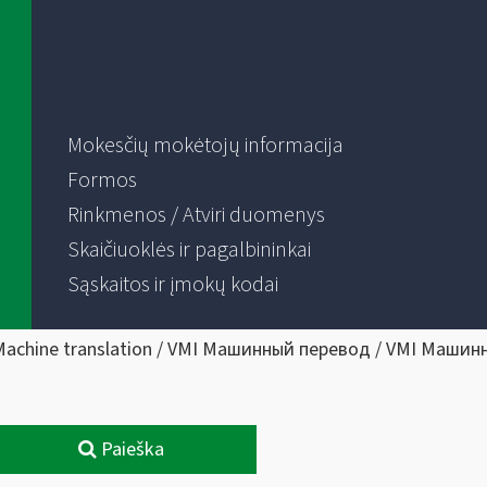
Mokesčių mokėtojų informacija
Formos
Rinkmenos / Atviri duomenys
Skaičiuoklės ir pagalbininkai
Sąskaitos ir įmokų kodai
Machine translation / VMI Машинный перевод / VMI Машин
Paieška