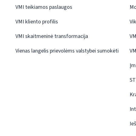
VMI teikiamos paslaugos
Mo
VMI kliento profilis
Vi
VMI skaitmeninė transformacija
VM
Vienas langelis prievolėms valstybei sumokėti
VM
Įm
ST
Kr
In
Ie