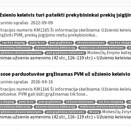
žsienio keleivis turi pateikti prekybininkui prekių įsigij
urinio sąrašas
2022-09-09
tracijos numeris KM1165 Ši informacija skelbiama: Užsienio kelei
rąžinti PVM, prekių įsigijimo metu prekybininkui...
tax free shoping
pvmį 42 str
pvm grąžinimas
užsienio keleiviams
tax free shoppi
io keleivių deklaracija
užsienio keleivių deklaracijų
deklaracija užsienio keleiviams
0
Mokesčių žinyno kateg
ąžinimas užsienio keleiviams
pvm grąžinimas keleiviams
nimas užsienio asmenims (42 str., 116–119 str.) » Užsienio keleiviam
sose parduotuvėse grąžinamas PVM už užsienio keleivio 
urinio sąrašas
2026-04-16
tracijos numeris KM1166 Ši informacija skelbiama: Užsienio kelei
otuvėse. PVM gali būti grąžinamas tik tose...
ee shoping
pvmį 42 str
pvm grąžinimas
užsienio keleiviams
tax free shopping
ta
io keleivių deklaracija
užsienio keleivių deklaracijų
deklaracija užsienio keleiviams
0
Mokesčių žiny
ąžinimas užsienio keleiviams
pvm grąžinimas keleiviams
40 eurų
nimas užsienio asmenims (42 str., 116–119 str.) » Užsienio keleiviam