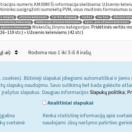
tracijos numeris KM3080 Ši informacija skelbiama: Užsienio keleiviam
bininko susigrąžinti sumokėtą PVM, visus muitinės formalumus susi
ee shoping
užsienio keleiviams
tax free shopping
taxfree
tax free
užsienio kele
io keleivių deklaracijų
deklaracija užsienio keleiviams
0 proc. pvm užsienio keleiviams
Mokesčių žinyno kategorijos:
Pridėtinės vertės m
rąžinimas keleiviams
 116–119 str.) » Užsienio keleiviams (42 str.)
ų(-ai)
Rodoma nuo 1 iki 5 iš 8 irašų.
. cookies). Būtinieji slapukai įdiegiami automatiškai ir jiems
u kitų slapukų naudojimu. Savo sutikimą bet kada galėsite atš
i įrašytus slapukus. Daugiau informacijos
Slapukų politika
;
Pr
Analitiniai slapukai
įgalina
Renka statistinę informaciją apie svetai
ukų svetainė
naudojami Jūsų naršymo patirties gerini