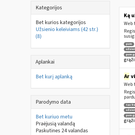
Kategorijos
Ką u
Bet kurios kategorijos
Web t
Užsienio keleiviams (42 str.)
Regis
(8)
susig
pvm
užsien
pvm gr
grąži
Aplankai
Ar
vi
Bet kurį aplanką
Web t
Regis
pardu
Parodymo data
tax fr
užsien
Bet kuriuo metu
pvm gr
grąži
Praėjusią valandą
Paskutines 24 valandas