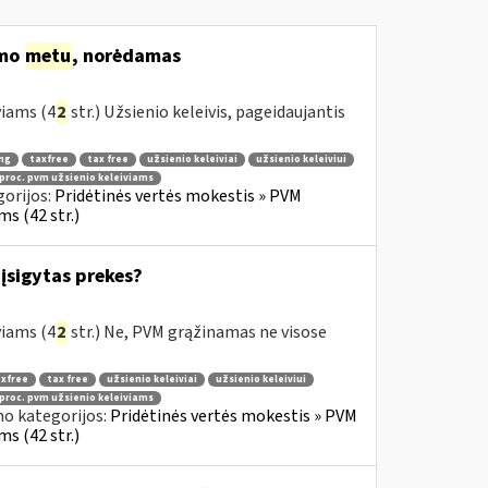
imo
metu
, norėdamas
viams (4
2
str.) Užsienio keleivis, pageidaujantis
ng
taxfree
tax free
užsienio keleiviai
užsienio keleiviui
 proc. pvm užsienio keleiviams
orijos:
Pridėtinės vertės mokestis » PVM
s (42 str.)
įsigytas prekes?
viams (4
2
str.) Ne, PVM grąžinamas ne visose
xfree
tax free
užsienio keleiviai
užsienio keleiviui
 proc. pvm užsienio keleiviams
no kategorijos:
Pridėtinės vertės mokestis » PVM
s (42 str.)