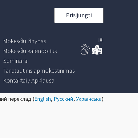
Prisijungti
Mokesčių žinynas
Mokesčių kalendorius
Seminarai
Tarptautinis apmokestinimas
Kontaktai / Apklausa
ний переклад (
English
,
Русский
,
Українська
)