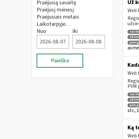
Už k
Praėjusią savaitę
Praėjusį mėnesį
Web t
Praėjusiais metais
Regis
Laikotarpyje…
užsie
Nuo
Iki
tax fr
užsien
pvm gr
asmen
Paieška
Kad
Web t
Regis
PVM g
tax fr
užsien
pvm g
str.,
Ką t
Web t