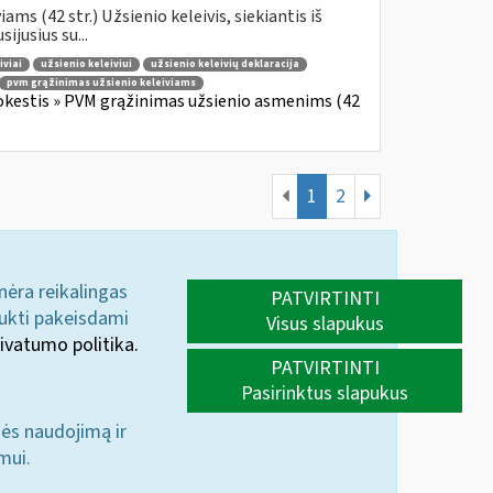
s (42 str.) Užsienio keleivis, siekiantis iš
jusius su...
iviai
užsienio keleiviui
užsienio keleivių deklaracija
pvm grąžinimas užsienio keleiviams
okestis » PVM grąžinimas užsienio asmenims (42
1
2
 nėra reikalingas
PATVIRTINTI
aukti pakeisdami
Visus slapukus
ivatumo politika.
PATVIRTINTI
Pasirinktus slapukus
nės naudojimą ir
mui.