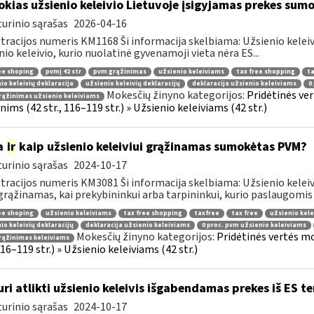
okias užsienio keleivio Lietuvoje įsigyjamas prekes sum
urinio sąrašas
2026-04-16
tracijos numeris KM1168 Ši informacija skelbiama: Užsienio kelei
nio keleivio, kurio nuolatinė gyvenamoji vieta nėra ES...
ee shoping
pvmį 42 str
pvm grąžinimas
užsienio keleiviams
tax free shopping
ta
io keleivių deklaracija
užsienio keleivių deklaracijų
deklaracija užsienio keleiviams
0
Mokesčių žinyno kategorijos:
Pridėtinės ve
ąžinimas užsienio keleiviams
ims (42 str., 116–119 str.) » Užsienio keleiviams (42 str.)
a
ir
kaip užsienio keleiviui grąžinamas sumokėtas PVM?
urinio sąrašas
2024-10-17
tracijos numeris KM3081 Ši informacija skelbiama: Užsienio keleivi
rąžinamas, kai prekybininkui arba tarpininkui, kurio paslaugomis n
ee shoping
užsienio keleiviams
tax free shopping
taxfree
tax free
užsienio kele
io keleivių deklaracijų
deklaracija užsienio keleiviams
0 proc. pvm užsienio keleiviams
Mokesčių žinyno kategorijos:
Pridėtinės vertės m
rąžinimas keleiviams
 116–119 str.) » Užsienio keleiviams (42 str.)
uri atlikti užsienio keleivis išgabendamas prekes iš ES te
urinio sąrašas
2024-10-17