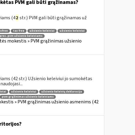
okėtas PVM gali būti grąžinamas?
viams (4
2
str.) PVM gali būti grąžinamas už
xfree
tax free
užsienio keleiviai
užsienio keleiviui
 proc. pvm užsienio keleiviams
rtės mokestis » PVM grąžinimas užsienio
ams (42 str.) Užsienio keleiviui jo sumokėtas
audojasi...
iviai
užsienio keleiviui
užsienio keleivių deklaracija
pvm grąžinimas užsienio keleiviams
okestis » PVM grąžinimas užsienio asmenims (42
ritorijos?