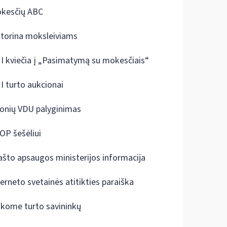
kesčių ABC
ktorina moksleiviams
I kviečia į „Pasimatymą su mokesčiais“
I turto aukcionai
onių VDU palyginimas
OP šešėliui
ašto apsaugos ministerijos informacija
terneto svetainės atitikties paraiška
škome turto savininkų