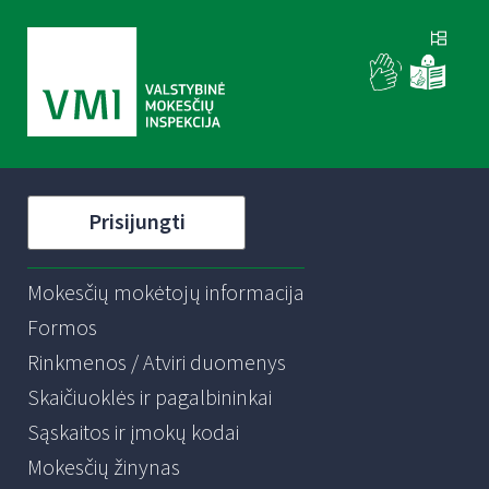
Prisijungti
Mokesčių mokėtojų informacija
Formos
Rinkmenos / Atviri duomenys
Skaičiuoklės ir pagalbininkai
Sąskaitos ir įmokų kodai
Mokesčių žinynas