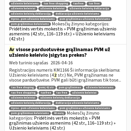
užsienio keleiviams
tax free shopping
taxfree
tax free
užsienio keleiviai
užsienio keleiviui
užsienio keleivių deklaracija
užsienio keleivių deklaracijų
deklaracija užsienio keleiviams
0 proc. pvm užsienio keleiviams
pvm grąžinimas užsienio keleiviams
Mokesčių žinyno kategorijos:
pvm grąžinimas keleiviams
Pridėtinės vertės mokestis » PVM grąžinimas užsienio
asmenims (42 str., 116–119 str.) » Užsienio keleiviams
(42 str.)
Ar
visose parduotuvėse grąžinamas PVM už
užsienio keleivio įsigytas prekes?
Web turinio sąrašas
2026-04-16
Registracijos numeris KM1166 Ši informacija skelbiama:
Užsienio keleiviams (4
2
str.) Ne, PVM grąžinamas ne
visose parduotuvėse. PVM gali būti grąžinamas tik tose...
tax free shoping
pvmį 42 str
pvm grąžinimas
užsienio keleiviams
tax free shopping
taxfree
tax free
užsienio keleiviai
užsienio keleiviui
užsienio keleivių deklaracija
užsienio keleivių deklaracijų
deklaracija užsienio keleiviams
0 proc. pvm užsienio keleiviams
pvm grąžinimas užsienio keleiviams
Mokesčių žinyno
pvm grąžinimas keleiviams
40 eurų
kategorijos:
Pridėtinės vertės mokestis » PVM
grąžinimas užsienio asmenims (42 str., 116–119 str.) »
Užsienio keleiviams (42 str.)