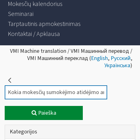
Mokesčių kalendorius
Seminarai
Tarptautinis apmokestinimas
Kontaktai / Apklausa
VMI Machine translation / VMI Машинный перевод /
VMI Машинний переклад (
English
,
Русский
,
Українська
)
Paieška
Kategorijos