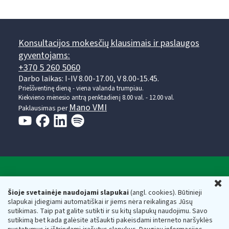
Konsultacijos mokesčių klausimais ir paslaugos
gyventojams:
+370 5 260 5060
Darbo laikas: I-IV 8.00-17.00, V 8.00-15.45.
Prieššventinę dieną - viena valanda trumpiau.
Kiekvieno mėnesio antrą penktadienį 8.00 val. - 12.00 val.
Mano VMI
Paklausimas per
Valstybinė mokesčių inspekcija prie Lietuvos
U
Respublikos finansų ministerijos
Šioje svetainėje naudojami slapukai
(angl. cookies). Būtinieji
slapukai įdiegiami automatiškai ir jiems nėra reikalingas Jūsų
Biudžetinė įstaiga. Juridinio asmens kodas — 188659752,
sutikimas. Taip pat galite sutikti ir su kitų slapukų naudojimu. Savo
adresas: Vasario 16-osios g. 14, 01107 Vilnius, Lietuva, el.paštas:
sutikimą bet kada galėsite atšaukti pakeisdami interneto naršyklės
vmi@vmi.lt
, E. pristatymo dėžutės adresas 188659752