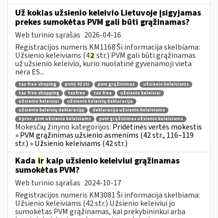
Už kokias užsienio keleivio Lietuvoje įsigyjamas
prekes sumokėtas PVM gali būti grąžinamas?
Web turinio sąrašas
2026-04-16
Registracijos numeris KM1168 Ši informacija skelbiama:
Užsienio keleiviams (4
2
str.) PVM gali būti grąžinamas
už užsienio keleivio, kurio nuolatinė gyvenamoji vieta
nėra ES...
tax free shoping
pvmį 42 str
pvm grąžinimas
užsienio keleiviams
tax free shopping
taxfree
tax free
užsienio keleiviai
užsienio keleiviui
užsienio keleivių deklaracija
užsienio keleivių deklaracijų
deklaracija užsienio keleiviams
0 proc. pvm užsienio keleiviams
pvm grąžinimas užsienio keleiviams
Mokesčių žinyno kategorijos:
Pridėtinės vertės mokestis
» PVM grąžinimas užsienio asmenims (42 str., 116–119
str.) » Užsienio keleiviams (42 str.)
Kada
ir
kaip užsienio keleiviui grąžinamas
sumokėtas PVM?
Web turinio sąrašas
2024-10-17
Registracijos numeris KM3081 Ši informacija skelbiama:
Užsienio keleiviams (42 str.) Užsienio keleiviui jo
sumokėtas PVM grąžinamas, kai prekybininkui arba