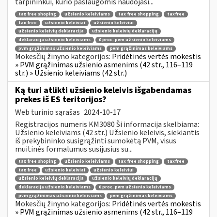
tarpininkui, kurio paslaugomis naudojasi...
tax free shoping
užsienio keleiviams
tax free shopping
taxfree
tax free
užsienio keleiviai
užsienio keleiviui
užsienio keleivių deklaracija
užsienio keleivių deklaracijų
deklaracija užsienio keleiviams
0 proc. pvm užsienio keleiviams
pvm grąžinimas užsienio keleiviams
pvm grąžinimas keleiviams
Mokesčių žinyno kategorijos:
Pridėtinės vertės mokestis
» PVM grąžinimas užsienio asmenims (42 str., 116–119
str.) » Užsienio keleiviams (42 str.)
Ką turi atlikti užsienio keleivis išgabendamas
prekes iš ES teritorijos?
Web turinio sąrašas
2024-10-17
Registracijos numeris KM3080 Ši informacija skelbiama:
Užsienio keleiviams (42 str.) Užsienio keleivis, siekiantis
iš prekybininko susigrąžinti sumokėtą PVM, visus
muitinės formalumus susijusius su...
tax free shoping
užsienio keleiviams
tax free shopping
taxfree
tax free
užsienio keleiviai
užsienio keleiviui
užsienio keleivių deklaracija
užsienio keleivių deklaracijų
deklaracija užsienio keleiviams
0 proc. pvm užsienio keleiviams
pvm grąžinimas užsienio keleiviams
pvm grąžinimas keleiviams
Mokesčių žinyno kategorijos:
Pridėtinės vertės mokestis
» PVM grąžinimas užsienio asmenims (42 str., 116–119