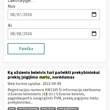
Laikotarpyje…
Nuo
Iki
Paieška
Ką užsienio keleivis turi pateikti prekybininkui
prekių įsigijimo
metu
, norėdamas
Web turinio sąrašas
2022-09-09
Registracijos numeris KM1165 Ši informacija skelbiama:
Užsienio keleiviams (4
2
str.) Užsienio keleivis,
pageidaujantis susigrąžinti PVM, prekių įsigijimo metu
prekybininkui...
pvm
tax free shoping
pvmį 42 str
pvm grąžinimas