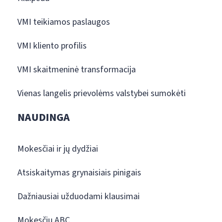
VMI teikiamos paslaugos
VMI kliento profilis
VMI skaitmeninė transformacija
Vienas langelis prievolėms valstybei sumokėti
NAUDINGA
Mokesčiai ir jų dydžiai
Atsiskaitymas grynaisiais pinigais
Dažniausiai užduodami klausimai
Mokesčių ABC