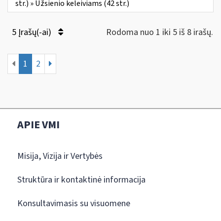
str.) » Užsienio keleiviams (42 str.)
5 Įrašų(-ai)
Rodoma nuo 1 iki 5 iš 8 irašų.
1
2
APIE VMI
Misija, Vizija ir Vertybės
Struktūra ir kontaktinė informacija
Konsultavimasis su visuomene