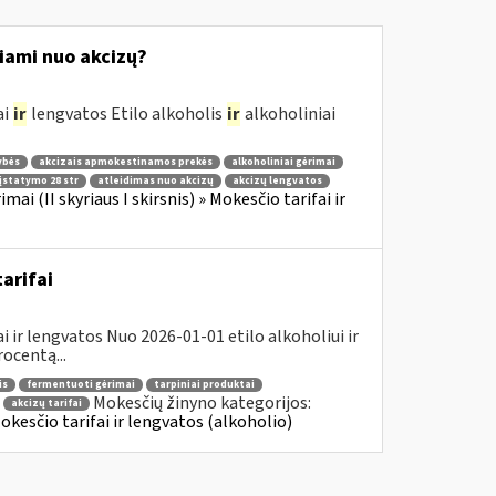
žiami nuo akcizų?
ai
ir
lengvatos Etilo alkoholis
ir
alkoholiniai
ybės
akcizais apmokestinamos prekės
alkoholiniai gėrimai
įstatymo 28 str
atleidimas nuo akcizų
akcizų lengvatos
imai (II skyriaus I skirsnis) » Mokesčio tarifai ir
arifai
 ir lengvatos Nuo 2026-01-01 etilo alkoholiui ir
ocentą...
is
fermentuoti gėrimai
tarpiniai produktai
Mokesčių žinyno kategorijos:
akcizų tarifai
 Mokesčio tarifai ir lengvatos (alkoholio)