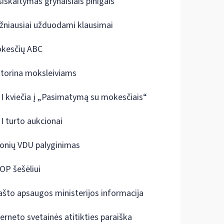
siskaitymas grynaisiais pinigais
žniausiai užduodami klausimai
kesčių ABC
ktorina moksleiviams
I kviečia į „Pasimatymą su mokesčiais“
I turto aukcionai
onių VDU palyginimas
OP šešėliui
ašto apsaugos ministerijos informacija
terneto svetainės atitikties paraiška