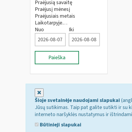
Praėjusią savaitę
Praėjusį mėnesį
Praėjusiais metais
Laikotarpyje…
Nuo
Iki
Paieška
Uždaryti
Šioje svetainėje naudojami slapukai
(angl
Jūsų sutikimas. Taip pat galite sutikti ir s
interneto naršyklės nustatymus ir ištrindam
Būtinieji slapukai