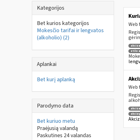
Kategorijos
Kuri
Bet kurios kategorijos
Web t
Mokesčio tarifai ir lengvatos
Regis
(alkoholio)
(2)
gėrim
akciza
etilo 
Mokes
lengv
Aplankai
Akci
Bet kurį aplanką
Web t
Regis
alkoh
Parodymo data
akciza
akcizų
Akciz
Bet kuriuo metu
Praėjusią valandą
Paskutines 24 valandas