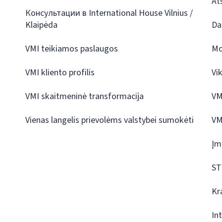
At
Консультации в International House Vilnius /
Klaipėda
Da
VMI teikiamos paslaugos
Mo
VMI kliento profilis
Vi
VMI skaitmeninė transformacija
VM
Vienas langelis prievolėms valstybei sumokėti
VM
Įm
ST
Kr
In