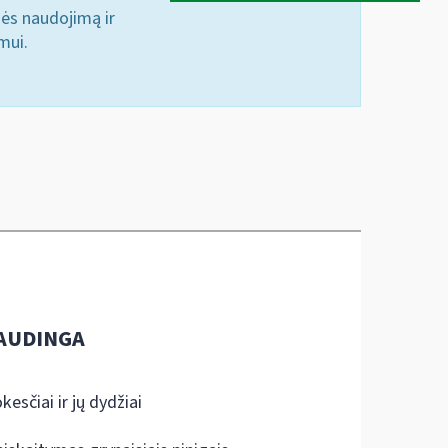
nės naudojimą ir
mui.
AUDINGA
kesčiai ir jų dydžiai