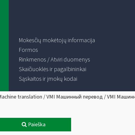
Mokesčių mokėtojų informacija
Formos
Rinkmenos / Atviri duomenys
Skaičiuoklės ir pagalbininkai
Sąskaitos ir įmokų kodai
Machine translation / VMI Машинный перевод / VMI Машин
Paieška