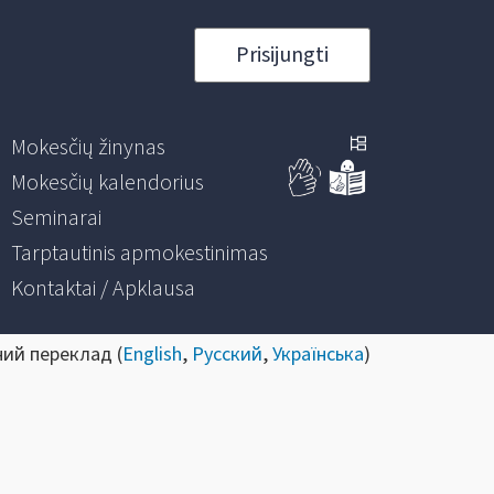
Prisijungti
Mokesčių žinynas
Mokesčių kalendorius
Seminarai
Tarptautinis apmokestinimas
Kontaktai / Apklausa
ний переклад (
English
,
Русский
,
Українська
)