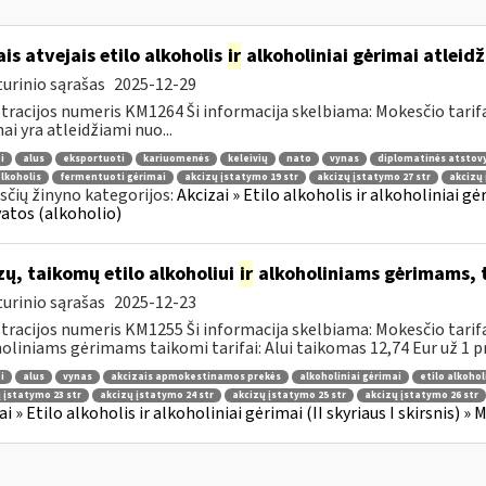
ais atvejais etilo alkoholis
ir
alkoholiniai gėrimai atleid
urinio sąrašas
2025-12-29
tracijos numeris KM1264 Ši informacija skelbiama: Mokesčio tarif
ai yra atleidžiami nuo...
i
alus
eksportuoti
kariuomenės
keleivių
nato
vynas
diplomatinės atstov
alkoholis
fermentuoti gėrimai
akcizų įstatymo 19 str
akcizų įstatymo 27 str
akcizų 
čių žinyno kategorijos:
Akcizai » Etilo alkoholis ir alkoholiniai gėr
atos (alkoholio)
zų, taikomų etilo alkoholiui
ir
alkoholiniams gėrimams, t
urinio sąrašas
2025-12-23
tracijos numeris KM1255 Ši informacija skelbiama: Mokesčio tarifai
oliniams gėrimams taikomi tarifai: Alui taikomas 12,74 Eur už 1 pr
i
alus
vynas
akcizais apmokestinamos prekės
alkoholiniai gėrimai
etilo alkohol
 įstatymo 23 str
akcizų įstatymo 24 str
akcizų įstatymo 25 str
akcizų įstatymo 26 str
ai » Etilo alkoholis ir alkoholiniai gėrimai (II skyriaus I skirsnis) »