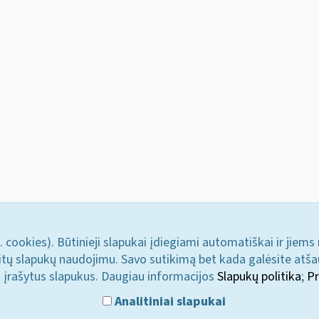
. cookies). Būtinieji slapukai įdiegiami automatiškai ir jiems
u kitų slapukų naudojimu. Savo sutikimą bet kada galėsite atš
i įrašytus slapukus. Daugiau informacijos
Slapukų politika
;
Pr
Analitiniai slapukai