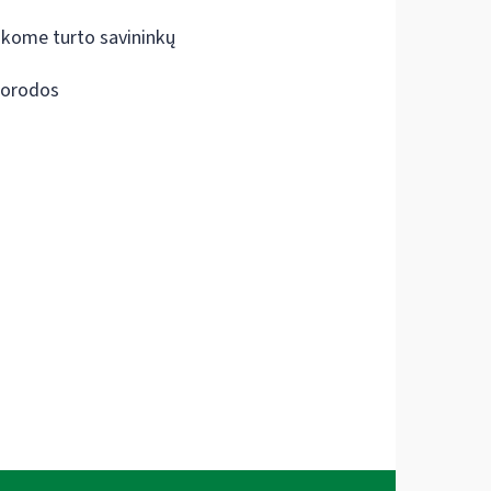
škome turto savininkų
orodos