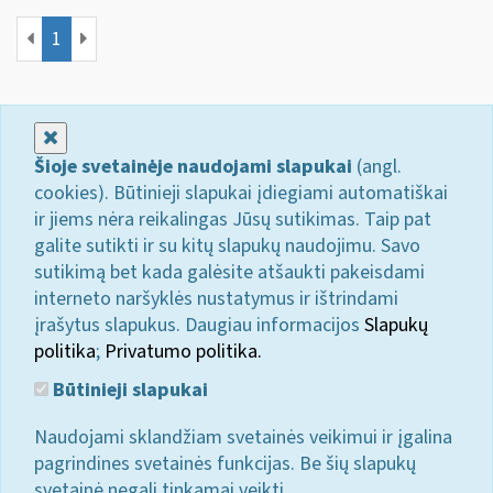
1
Uždaryti
Šioje svetainėje naudojami slapukai
(angl.
cookies). Būtinieji slapukai įdiegiami automatiškai
ir jiems nėra reikalingas Jūsų sutikimas. Taip pat
galite sutikti ir su kitų slapukų naudojimu. Savo
sutikimą bet kada galėsite atšaukti pakeisdami
interneto naršyklės nustatymus ir ištrindami
įrašytus slapukus. Daugiau informacijos
Slapukų
politika
;
Privatumo politika.
Būtinieji slapukai
Naudojami sklandžiam svetainės veikimui ir įgalina
pagrindines svetainės funkcijas. Be šių slapukų
svetainė negali tinkamai veikti.