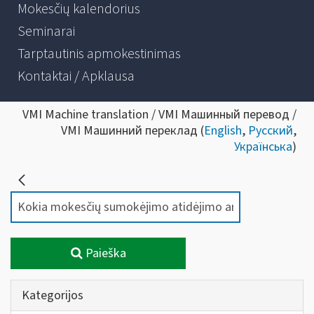
Mokesčių kalendorius
Seminarai
Tarptautinis apmokestinimas
Kontaktai / Apklausa
VMI Machine translation / VMI Машинный перевод /
VMI Машинний переклад (
English
,
Русский
,
Українська
)
Paieška
Kategorijos