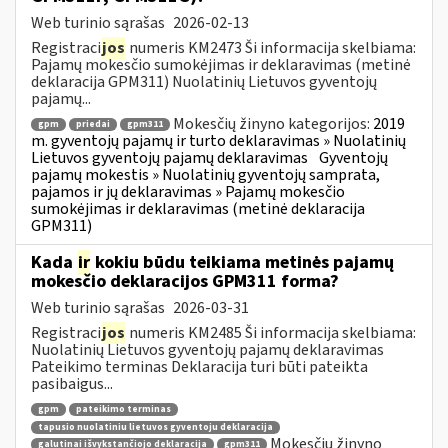
Web turinio sąrašas
2026-02-13
Registraci
jos
numeris KM2473 Ši informacija skelbiama:
Pajamų mokesčio sumokėjimas ir deklaravimas (metinė
deklaracija GPM311) Nuolatinių Lietuvos gyventojų
pajamų...
Mokesčių žinyno kategorijos:
2019
gpm
priedai
gpm311
m. gyventojų pajamų ir turto deklaravimas » Nuolatinių
Lietuvos gyventojų pajamų deklaravimas
Gyventojų
pajamų mokestis » Nuolatinių gyventojų samprata,
pajamos ir jų deklaravimas » Pajamų mokesčio
sumokėjimas ir deklaravimas (metinė deklaracija
GPM311)
Kada
ir
kokiu būdu teikiama metinės pajamų
mokesčio deklaracijos GPM311 forma?
Web turinio sąrašas
2026-03-31
Registraci
jos
numeris KM2485 Ši informacija skelbiama:
Nuolatinių Lietuvos gyventojų pajamų deklaravimas
Pateikimo terminas Deklaracija turi būti pateikta
pasibaigus...
gpm
pateikimo terminas
tapusio nuolatiniu lietuvos gyventoju deklaracija
Mokesčių žinyno
galutinai išvykstančiojo deklaracija
gpm311