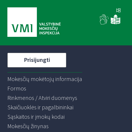
Prisijungti
Mokesčių mokėtojų informacija
Formos
Rinkmenos / Atviri duomenys
Skaičiuoklės ir pagalbininkai
Sąskaitos ir įmokų kodai
Mokesčių žinynas