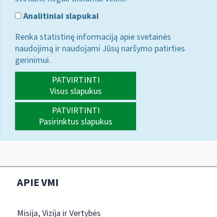
Analitiniai slapukai
Renka statistinę informaciją apie svetainės
naudojimą ir naudojami Jūsų naršymo patirties
gerinimui.
PATVIRTINTI
Visus slapukus
PATVIRTINTI
Pasirinktus slapukus
APIE VMI
Misija, Vizija ir Vertybės