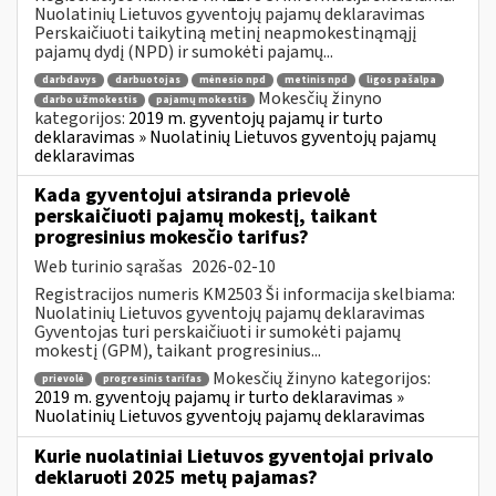
Nuolatinių Lietuvos gyventojų pajamų deklaravimas
Perskaičiuoti taikytiną metinį neapmokestinąmąjį
pajamų dydį (NPD) ir sumokėti pajamų...
darbdavys
darbuotojas
mėnesio npd
metinis npd
ligos pašalpa
Mokesčių žinyno
darbo užmokestis
pajamų mokestis
kategorijos:
2019 m. gyventojų pajamų ir turto
deklaravimas » Nuolatinių Lietuvos gyventojų pajamų
deklaravimas
Kada gyventojui atsiranda prievolė
perskaičiuoti pajamų mokestį, taikant
progresinius mokesčio tarifus?
Web turinio sąrašas
2026-02-10
Registracijos numeris KM2503 Ši informacija skelbiama:
Nuolatinių Lietuvos gyventojų pajamų deklaravimas
Gyventojas turi perskaičiuoti ir sumokėti pajamų
mokestį (GPM), taikant progresinius...
Mokesčių žinyno kategorijos:
prievolė
progresinis tarifas
2019 m. gyventojų pajamų ir turto deklaravimas »
Nuolatinių Lietuvos gyventojų pajamų deklaravimas
Kurie nuolatiniai Lietuvos gyventojai privalo
deklaruoti 2025 metų pajamas?