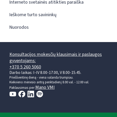
Interneto svetainės atitikties paraiška
Ieškome turto savininkų
Nuorodos
Konsultacijos mokesčių klausimais ir paslaugos
gyventojams:
+370 5 260 5060
Darbo laikas: I-IV 8.00-17.00, V 8.00-15.45.
Prieššventinę dieną - viena valanda trumpiau.
Kiekvieno mėnesio antrą penktadienį 8.00 val. - 12.00 val.
Mano VMI
Paklausimas per