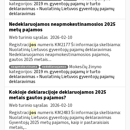
kategorijos:
2019 m. gyventojų pajamų ir turto
deklaravimas » Nuolatinių Lietuvos gyventojų pajamų
deklaravimas
Nedeklaruojamos neapmokestinamosios 2025
metų pajamos
Web turinio sąrašas
2026-02-10
Registraci
jos
numeris KM2177 Ši informacija skelbiama:
Nuolatinių Lietuvos gyventojų pajamų deklaravimas
Nedeklaruojamos neapmokestinamosios pajamos,
gautos 2025 metais....
Mokesčių žinyno
neapmokestinama
nedeklaruojamos
kategorijos:
2019 m. gyventojų pajamų ir turto
deklaravimas » Nuolatinių Lietuvos gyventojų pajamų
deklaravimas
Kokioje deklaracijoje deklaruojamos 2025
metais gautos pajamos?
Web turinio sąrašas
2026-02-10
Registraci
jos
numeris KM2483 Ši informacija skelbiama:
Nuolatinių Lietuvos gyventojų pajamų deklaravimas
Gyventojų 2025 metų pajamos, kaip ir pastaraisiais
metais,...