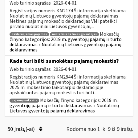
Web turinio sąrašas
2026-04-01
Registracijos numeris KM2174 Ši informacija skelbiama:
Nuolatinių Lietuvos gyventojų pajamų deklaravimas
Metines pajamų mokesčio deklaracijas VMI pateikti
privalo nuolatiniai Lietuvos gyventojai,...
Mokesčių
deklaruojamos pajamos
nuolatinis lietuvos gyventojas
žinyno kategorijos:
2019 m. gyventojų pajamų ir turto
deklaravimas » Nuolatinių Lietuvos gyventojų pajamų
deklaravimas
Kada turi būti sumokėtas pajamų mokestis?
Web turinio sąrašas
2026-04-01
Registracijos numeris KM2844 Ši informacija skelbiama:
Nuolatinių Lietuvos gyventojų pajamų deklaravimas
2025 m. mokestinio laikotarpio deklaracijoje
apskaičiuotas pajamų mokestis turi būti...
Mokesčių žinyno kategorijos:
2019 m.
pajamų mokestis
gyventojų pajamų ir turto deklaravimas » Nuolatinių
Lietuvos gyventojų pajamų deklaravimas
50 Įrašų(-ai)
Rodoma nuo 1 iki 9 iš 9 irašų.