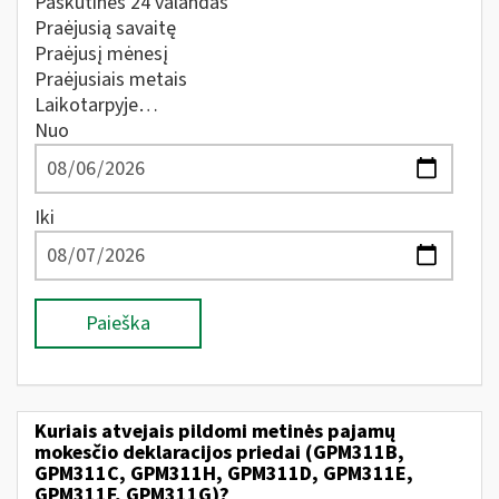
Paskutines 24 valandas
Praėjusią savaitę
Praėjusį mėnesį
Praėjusiais metais
Laikotarpyje…
Nuo
Iki
Paieška
Kuriais atvejais pildomi metinės pajamų
mokesčio deklaracijos priedai (GPM311B,
GPM311C, GPM311H, GPM311D, GPM311E,
GPM311F, GPM311G)?