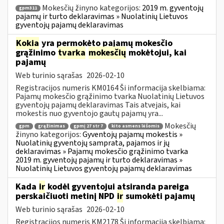
Mokesčių žinyno kategorijos:
2019 m. gyventojų
gpm311
pajamų ir turto deklaravimas » Nuolatinių Lietuvos
gyventojų pajamų deklaravimas
Kokia
yra permokėto pajamų mokesčio
grąžinimo
tvarka
mokesčių
mokėtojui, kai
pajamų
Web turinio sąrašas
2026-02-10
Registracijos numeris KM0164 Ši informacija skelbiama:
Pajamų mokesčio grąžinimo tvarka Nuolatinių Lietuvos
gyventojų pajamų deklaravimas Tais atvejais, kai
mokestis nuo gyventojo gautų pajamų yra...
Mokesčių
gpm
grąžinimas
gpmį 27 str 7
kito asmens lėšomis
žinyno kategorijos:
Gyventojų pajamų mokestis »
Nuolatinių gyventojų samprata, pajamos ir jų
deklaravimas » Pajamų mokesčio grąžinimo tvarka
2019 m. gyventojų pajamų ir turto deklaravimas »
Nuolatinių Lietuvos gyventojų pajamų deklaravimas
Kada
ir
kodėl gyventojui atsiranda pareiga
perskaičiuoti metinį NPD
ir
sumokėti pajamų
Web turinio sąrašas
2026-02-10
Registracijos numeris KM2178 Ši informacija skelbiama: