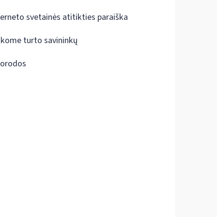
terneto svetainės atitikties paraiška
škome turto savininkų
orodos