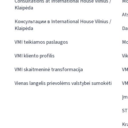
Consultations at International House Vilnius /
Mo
Klaipėda
At
Консультации в International House Vilnius /
Klaipėda
Da
VMI teikiamos paslaugos
Mo
VMI kliento profilis
Vi
VMI skaitmeninė transformacija
VM
Vienas langelis prievolėms valstybei sumokėti
VM
Įm
ST
Kr