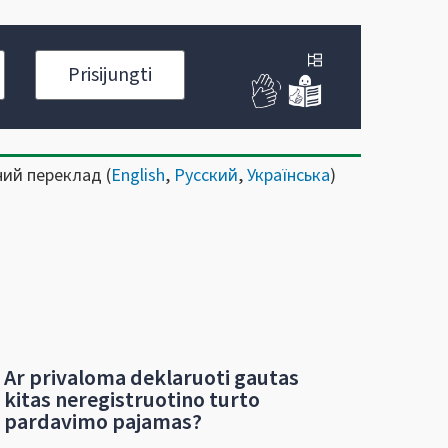
Prisijungti
ний переклад (
English
,
Русский
,
Українська
)
Ar privaloma deklaruoti gautas
kitas neregistruotino turto
pardavimo pajamas?