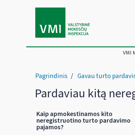
VMI 
Pagrindinis
Gavau turto pardavimo / nuo
Pardaviau kitą nereg
Kaip apmokestinamos kito
neregistruotino turto pardavimo
pajamos?