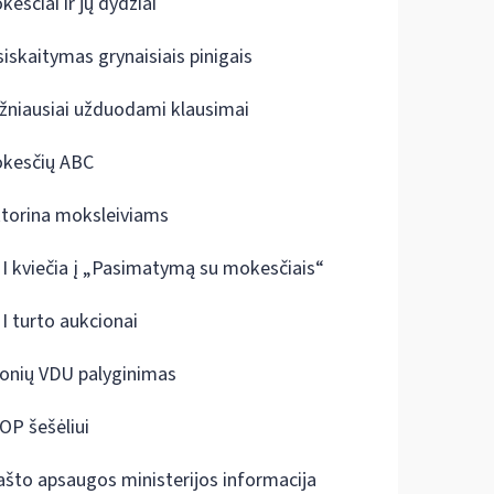
kesčiai ir jų dydžiai
siskaitymas grynaisiais pinigais
žniausiai užduodami klausimai
kesčių ABC
ktorina moksleiviams
I kviečia į „Pasimatymą su mokesčiais“
I turto aukcionai
onių VDU palyginimas
OP šešėliui
ašto apsaugos ministerijos informacija