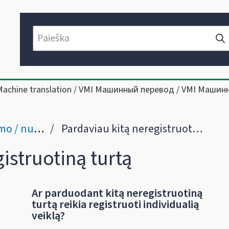
Machine translation / VMI Машинный перевод / VMI Машин
mos pajamų
Pardaviau kitą neregistruotiną turtą
istruotiną turtą
Ar parduodant kitą neregistruotiną
turtą reikia registruoti individualią
veiklą?