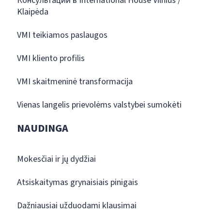
Консультации в International House Vilnius /
Klaipėda
VMI teikiamos paslaugos
VMI kliento profilis
VMI skaitmeninė transformacija
Vienas langelis prievolėms valstybei sumokėti
NAUDINGA
Mokesčiai ir jų dydžiai
Atsiskaitymas grynaisiais pinigais
Dažniausiai užduodami klausimai