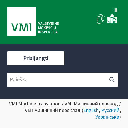
Prisijungti
VMI Machine translation / VMI Машинный перевод /
VMI Машинний переклад (
English
,
Русский
,
Українська
)