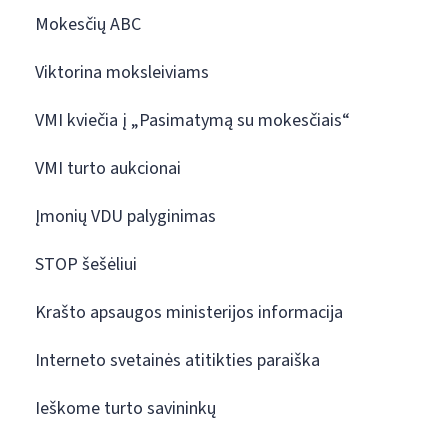
Mokesčių ABC
Viktorina moksleiviams
VMI kviečia į „Pasimatymą su mokesčiais“
VMI turto aukcionai
Įmonių VDU palyginimas
STOP šešėliui
Krašto apsaugos ministerijos informacija
Interneto svetainės atitikties paraiška
Ieškome turto savininkų