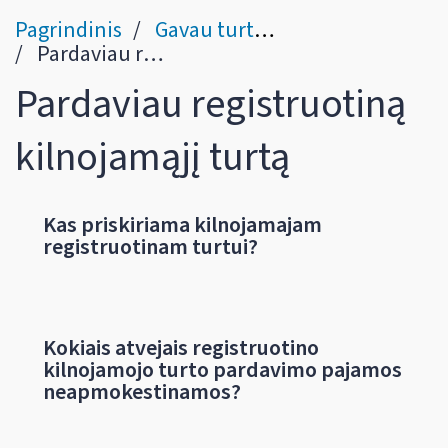
Pagrindinis
Gavau turto pardavimo / nuomos pajamų
Pardaviau registruotiną kilnojamąjį turtą
Pardaviau registruotiną
kilnojamąjį turtą
Kas priskiriama kilnojamajam
registruotinam turtui?
Kokiais atvejais registruotino
kilnojamojo turto pardavimo pajamos
neapmokestinamos?