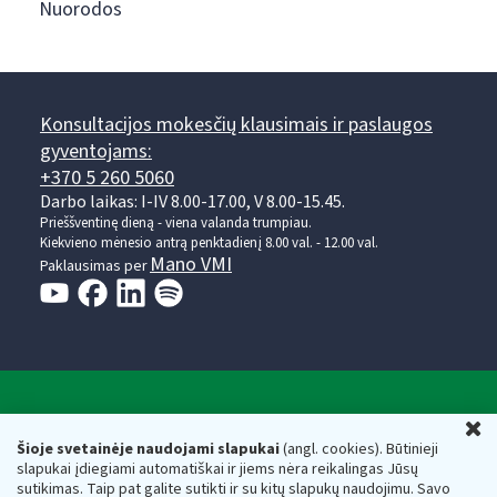
Nuorodos
Konsultacijos mokesčių klausimais ir paslaugos
gyventojams:
+370 5 260 5060
Darbo laikas: I-IV 8.00-17.00, V 8.00-15.45.
Prieššventinę dieną - viena valanda trumpiau.
Kiekvieno mėnesio antrą penktadienį 8.00 val. - 12.00 val.
Mano VMI
Paklausimas per
Valstybinė mokesčių inspekcija prie Lietuvos
U
Respublikos finansų ministerijos
Šioje svetainėje naudojami slapukai
(angl. cookies). Būtinieji
slapukai įdiegiami automatiškai ir jiems nėra reikalingas Jūsų
Biudžetinė įstaiga. Juridinio asmens kodas — 188659752,
sutikimas. Taip pat galite sutikti ir su kitų slapukų naudojimu. Savo