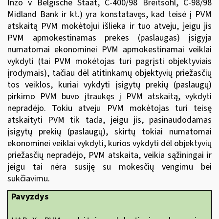
Inzo v Belgische Staat, C-400/98 Breitsohl, C-98/98
Midland Bank ir kt.) yra konstatavęs, kad teisė į PVM
atskaitą PVM mokėtojui išlieka ir tuo atveju, jeigu jis
PVM apmokestinamas prekes (paslaugas) įsigyja
numatomai ekonominei PVM apmokestinamai veiklai
vykdyti (tai PVM mokėtojas turi pagrįsti objektyviais
įrodymais), tačiau dėl atitinkamų objektyvių priežasčių
tos veiklos, kuriai vykdyti įsigytų prekių (paslaugų)
pirkimo PVM buvo įtraukęs į PVM atskaitą, vykdyti
nepradėjo. Tokiu atveju PVM mokėtojas turi teisę
atskaityti PVM tik tada, jeigu jis, pasinaudodamas
įsigytų prekių (paslaugų), skirtų tokiai numatomai
ekonominei veiklai vykdyti, kurios vykdyti dėl objektyvių
priežasčių nepradėjo, PVM atskaita, veikia sąžiningai ir
jeigu tai nėra susiję su mokesčių vengimu bei
sukčiavimu.
Pavyzdys