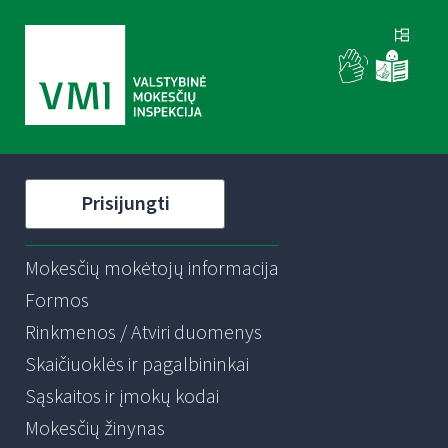
Prisijungti
Mokesčių mokėtojų informacija
Formos
Rinkmenos / Atviri duomenys
Skaičiuoklės ir pagalbininkai
Sąskaitos ir įmokų kodai
Mokesčių žinynas