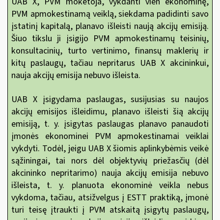
UAB X, PVM mokėtoja, vykdanti vien ekonominę,
PVM apmokestinamą veiklą, siekdama padidinti savo
įstatinį kapitalą, planavo išleisti naują akcijų emisiją.
Šiuo tikslu ji įsigijo PVM apmokestinamų teisinių,
konsultacinių, turto vertinimo, finansų maklerių ir
kitų paslaugų, tačiau nepritarus UAB X akcininkui,
nauja akcijų emisija nebuvo išleista.
UAB X įsigydama paslaugas, susijusias su naujos
akcijų emisijos išleidimu, planavo išleisti šią akcijų
emisiją, t. y. įsigytas paslaugas planavo panaudoti
įmonės ekonominei PVM apmokestinamai veiklai
vykdyti. Todėl, jeigu UAB X šiomis aplinkybėmis veikė
sąžiningai, tai nors dėl objektyvių priežasčių (dėl
akcininko nepritarimo) nauja akcijų emisija nebuvo
išleista, t. y. planuota ekonominė veikla nebus
vykdoma, tačiau, atsižvelgus į ESTT praktiką, įmonė
turi teisę įtraukti
į PVM atskaitą įsigytų paslaugų,