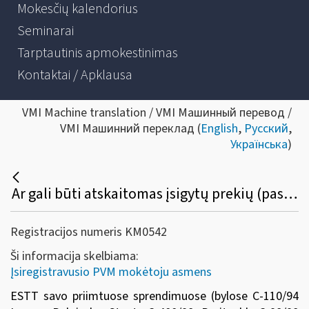
Mokesčių kalendorius
Seminarai
Tarptautinis apmokestinimas
Kontaktai / Apklausa
VMI Machine translation / VMI Машинный перевод /
VMI Машинний переклад (
English
,
Русский
,
Українська
)
Ar gali būti atskaitomas įsigytų prekių (paslaugų) pirkimo PVM, skirtų numatomai PVM apmokestinamai veiklai vykdyti, kuri vėliau dėl tam tikrų priežasčių nebuvo pradėta vykdyti?
Registracijos numeris KM0542
Ši informacija skelbiama:
Įsiregistravusio PVM mokėtoju asmens
ESTT savo priimtuose sprendimuose (bylose C-110/94