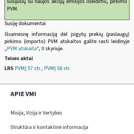
susijusių su naujos akcijų emisijos išleidimu, pirkimo
PVM.
Susiję dokumentai
Išsamesnę informaciją dėl įsigytų prekių (paslaugų)
pirkimo (importo) PVM atskaitos galite rasti leidinyje
„
PVM atskaita“
, II skyriuje
.
Teises aktai
LRS
PVMĮ 57 str., PVMĮ 58 str.
APIE VMI
Misija, Vizija ir Vertybės
Struktūra ir kontaktinė informacija