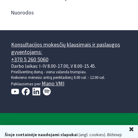
Nuorodos
Konsultacijos mokesčių klausimais ir paslaugos
gyventojams:
+370 5 260 5060
Darbo laikas: I-IV 8.00-17.00, V 8.00-15.45.
Prieššventinę dieną - viena valanda trumpiau.
Kiekvieno mėnesio antrą penktadienį 8.00 val. - 12.00 val.
Mano VMI
Paklausimas per
Valstybinė mokesčių inspekcija prie Lietuvos
U
Respublikos finansų ministerijos
Šioje svetainėje naudojami slapukai
(angl. cookies). Būtinieji