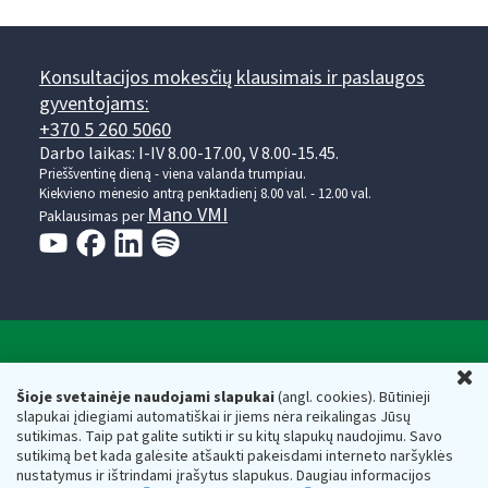
Konsultacijos mokesčių klausimais ir paslaugos
gyventojams:
+370 5 260 5060
Darbo laikas: I-IV 8.00-17.00, V 8.00-15.45.
Prieššventinę dieną - viena valanda trumpiau.
Kiekvieno mėnesio antrą penktadienį 8.00 val. - 12.00 val.
Mano VMI
Paklausimas per
Valstybinė mokesčių inspekcija prie Lietuvos
U
Respublikos finansų ministerijos
Šioje svetainėje naudojami slapukai
(angl. cookies). Būtinieji
slapukai įdiegiami automatiškai ir jiems nėra reikalingas Jūsų
Biudžetinė įstaiga. Juridinio asmens kodas — 188659752,
sutikimas. Taip pat galite sutikti ir su kitų slapukų naudojimu. Savo
adresas: Vasario 16-osios g. 14, 01107 Vilnius, Lietuva, el.paštas:
sutikimą bet kada galėsite atšaukti pakeisdami interneto naršyklės
vmi@vmi.lt
, E. pristatymo dėžutės adresas 188659752
nustatymus ir ištrindami įrašytus slapukus. Daugiau informacijos
Duomenys apie Valstybinę mokesčių inspekciją prie Lietuvos