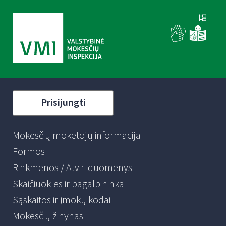
Prisijungti
Mokesčių mokėtojų informacija
Formos
Rinkmenos / Atviri duomenys
Skaičiuoklės ir pagalbininkai
Sąskaitos ir įmokų kodai
Mokesčių žinynas