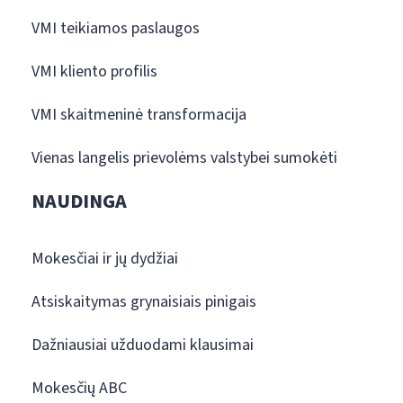
VMI teikiamos paslaugos
VMI kliento profilis
VMI skaitmeninė transformacija
Vienas langelis prievolėms valstybei sumokėti
NAUDINGA
Mokesčiai ir jų dydžiai
Atsiskaitymas grynaisiais pinigais
Dažniausiai užduodami klausimai
Mokesčių ABC