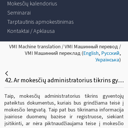
Mokesčių kalendorius
Seminarai
Tarptautinis apmokestinimas
Kontaktai / Apklausa
VMI Machine translation / VMI Машинный перевод /
VMI Машинний переклад (
English
,
Русский
,
Українська
)
42. Ar mokesčių administratorius tikrins gyventojo pateiktus išlaidas ir paslaugų suteikimą pagrindžiančius dokumentus?
Taip, mokesčių administratorius tikrins gyventojų
pateiktus dokumentus, kuriais bus grindžiama teisė į
mokesčio lengvatą. Taip pat bus tikrinama informacija
įvairiose duomenų bazėse ir registruose, siekiant
įsitikinti, ar nėra piktnaudžiaujama teise į mokesčio