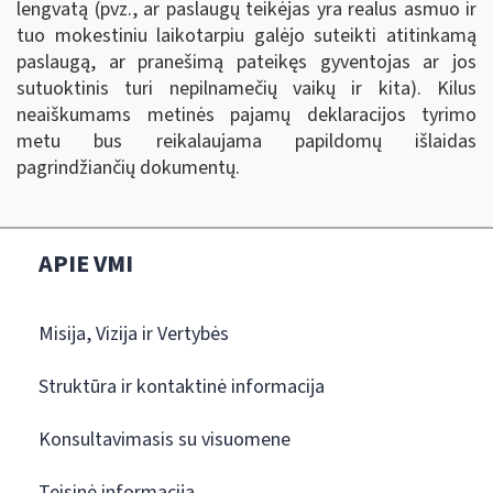
lengvatą (pvz., ar paslaugų teikėjas yra realus asmuo ir
tuo mokestiniu laikotarpiu galėjo suteikti atitinkamą
paslaugą, ar pranešimą pateikęs gyventojas ar jos
sutuoktinis turi nepilnamečių vaikų ir kita). Kilus
neaiškumams metinės pajamų deklaracijos tyrimo
metu bus reikalaujama papildomų išlaidas
pagrindžiančių dokumentų.
APIE VMI
Misija, Vizija ir Vertybės
Struktūra ir kontaktinė informacija
Konsultavimasis su visuomene
Teisinė informacija