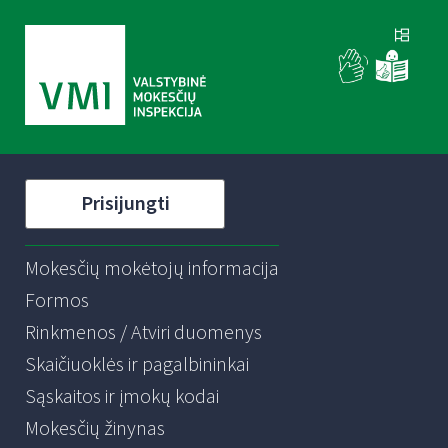
Prisijungti
Mokesčių mokėtojų informacija
Formos
Rinkmenos / Atviri duomenys
Skaičiuoklės ir pagalbininkai
Sąskaitos ir įmokų kodai
Mokesčių žinynas