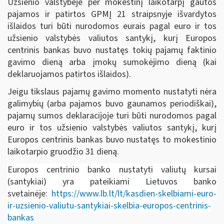
Užsienio valstybėje per mokestinį laikotarpį gautos
pajamos ir patirtos GPMĮ 21 straipsnyje išvardytos
išlaidos turi būti nurodomos eurais pagal euro ir tos
užsienio valstybės valiutos santykį, kurį Europos
centrinis bankas buvo nustatęs tokių pajamų faktinio
gavimo dieną arba įmokų sumokėjimo dieną (kai
deklaruojamos patirtos išlaidos).
Jeigu tikslaus pajamų gavimo momento nustatyti nėra
galimybių (arba pajamos buvo gaunamos periodiškai),
pajamų sumos deklaracijoje turi būti nurodomos pagal
euro ir tos užsienio valstybės valiutos santykį, kurį
Europos centrinis bankas buvo nustatęs to mokestinio
laikotarpio gruodžio 31 dieną.
Europos centrinio banko nustatyti valiutų kursai
(santykiai) yra pateikiami Lietuvos banko
svetainėje:
https://www.lb.lt/lt/kasdien-skelbiami-euro-
ir-uzsienio-valiutu-santykiai-skelbia-europos-centrinis-
bankas