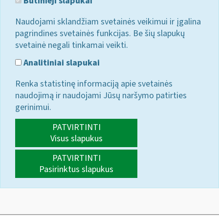
Būtinieji slapukai
Naudojami sklandžiam svetainės veikimui ir įgalina
pagrindines svetainės funkcijas. Be šių slapukų
svetainė negali tinkamai veikti.
Analitiniai slapukai
Renka statistinę informaciją apie svetainės
naudojimą ir naudojami Jūsų naršymo patirties
gerinimui.
PATVIRTINTI
Visus slapukus
PATVIRTINTI
Pasirinktus slapukus