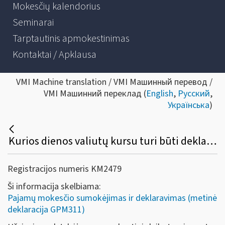
Mokesčių kalendorius
Seminarai
Tarptautinis apmokestinimas
Kontaktai / Apklausa
VMI Machine translation / VMI Машинный перевод /
VMI Машинний переклад (
English
,
Русский
,
Українська
)
Kurios dienos valiutų kursu turi būti deklaruojamos pajamos bei nuo jų sumokėtas pajamų mokestis?
Registracijos numeris KM2479
Ši informacija skelbiama:
Pajamų mokesčio sumokėjimas ir deklaravimas (metinė
deklaracija GPM311)