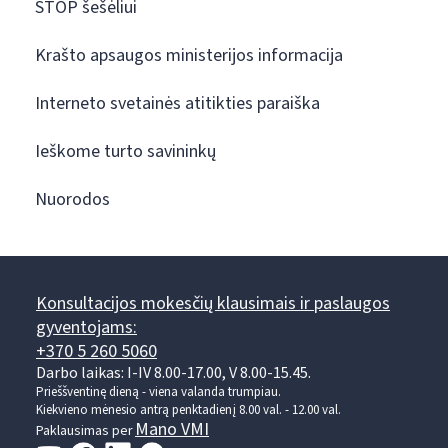
STOP šešėliui
Krašto apsaugos ministerijos informacija
Interneto svetainės atitikties paraiška
Ieškome turto savininkų
Nuorodos
Konsultacijos mokesčių klausimais ir paslaugos
gyventojams:
+370 5 260 5060
Darbo laikas: I-IV 8.00-17.00, V 8.00-15.45.
Prieššventinę dieną - viena valanda trumpiau.
Kiekvieno mėnesio antrą penktadienį 8.00 val. - 12.00 val.
Mano VMI
Paklausimas per