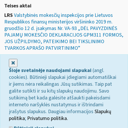
Teises aktai
LRS
Valstybinės mokesčių inspekcijos prie Lietuvos
Respublikos finansų ministerijos viršininko 2019 m.
gruodžio 12 d. įsakymas Nr. VA-93 „DĖL PAVYZDINĖS
PAJAMŲ MOKESČIO DEKLARACIJOS GPM311 FORMOS,
JOS UŽPILDYMO, PATEIKIMO BEI TIKSLINIMO
TVARKOS APRAŠO PATVIRTINIMO”
Uždaryti
Šioje svetainėje naudojami slapukai
(angl.
cookies). Būtinieji slapukai įdiegiami automatiškai
ir jiems nėra reikalingas Jūsų sutikimas. Taip pat
galite sutikti ir su kitų slapukų naudojimu. Savo
sutikimą bet kada galėsite atšaukti pakeisdami
interneto naršyklės nustatymus ir ištrindami
įrašytus slapukus. Daugiau informacijos
Slapukų
politika
;
Privatumo politika.