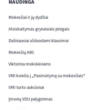
NAUDINGA
Mokesčiai ir jų dydžiai
Atsiskaitymas grynaisiais pinigais
Dažniausiai užduodami klausimai
Mokesčių ABC
Viktorina moksleiviams
VMI kviečia į „Pasimatymą su mokesčiais“
VMI turto aukcionai
Įmonių VDU palyginimas