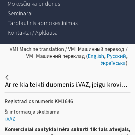
Mokesčių kalendorius
Seminarai
Tarptautinis apmokestinimas
Kontaktai / Apklausa
VMI Machine translation / VMI Машинный перевод /
VMI Машинний переклад (
English
,
Русский
,
Українська
)
Ar reikia teikti duomenis i.VAZ, jeigu krovinio siuntėjas savo transportu veža prekes pirkėjui?
Registracijos numeris KM1646
Ši informacija skelbiama:
i.VAZ
Komerciniai santykiai nėra sukurti tik tais atvejais,