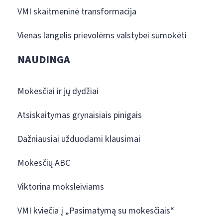
VMI skaitmeninė transformacija
Vienas langelis prievolėms valstybei sumokėti
NAUDINGA
Mokesčiai ir jų dydžiai
Atsiskaitymas grynaisiais pinigais
Dažniausiai užduodami klausimai
Mokesčių ABC
Viktorina moksleiviams
VMI kviečia į „Pasimatymą su mokesčiais“