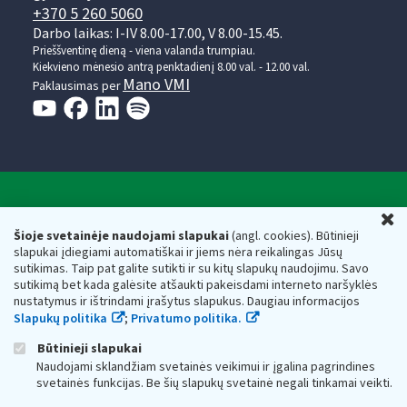
+370 5 260 5060
Darbo laikas: I-IV 8.00-17.00, V 8.00-15.45.
Prieššventinę dieną - viena valanda trumpiau.
Kiekvieno mėnesio antrą penktadienį 8.00 val. - 12.00 val.
Mano VMI
Paklausimas per
Valstybinė mokesčių inspekcija prie Lietuvos
U
Respublikos finansų ministerijos
Šioje svetainėje naudojami slapukai
(angl. cookies). Būtinieji
slapukai įdiegiami automatiškai ir jiems nėra reikalingas Jūsų
Biudžetinė įstaiga. Juridinio asmens kodas — 188659752,
sutikimas. Taip pat galite sutikti ir su kitų slapukų naudojimu. Savo
adresas: Vasario 16-osios g. 14, 01107 Vilnius, Lietuva, el.paštas:
sutikimą bet kada galėsite atšaukti pakeisdami interneto naršyklės
vmi@vmi.lt
, E. pristatymo dėžutės adresas 188659752
nustatymus ir ištrindami įrašytus slapukus. Daugiau informacijos
Duomenys apie Valstybinę mokesčių inspekciją prie Lietuvos
Slapukų politika
;
Privatumo politika.
Respublikos finansų ministerijos kaupiami ir saugomi Juridinių
asmenų registre
Būtinieji slapukai
Naudojami sklandžiam svetainės veikimui ir įgalina pagrindines
svetainės funkcijas. Be šių slapukų svetainė negali tinkamai veikti.