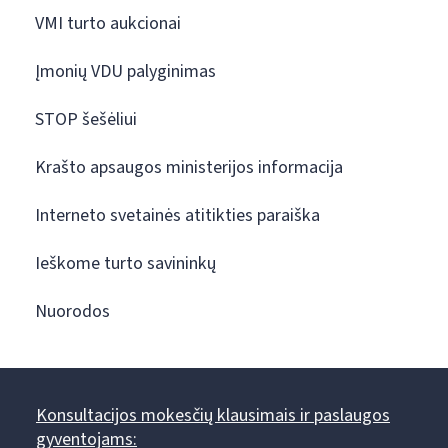
VMI turto aukcionai
Įmonių VDU palyginimas
STOP šešėliui
Krašto apsaugos ministerijos informacija
Interneto svetainės atitikties paraiška
Ieškome turto savininkų
Nuorodos
Konsultacijos mokesčių klausimais ir paslaugos
gyventojams: