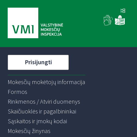
Prisijungti
Mokesčių mokėtojų informacija
Formos
Rinkmenos / Atviri duomenys
Skaičiuoklės ir pagalbininkai
Sąskaitos ir įmokų kodai
Mokesčių žinynas