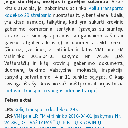
jeigu siuntėjas, vežėjas ir gavėjas sutampa
. Visais
kitais atvejais, jei gabenimas atitinka
Kelių transporto
kodekso 29 straipsnio
nuostatas (t. y. bent viena iš šalių
yra kitas asmuo), laikytina, kad yra sukurti krovinio
gabenimo komerciniai santykiai (gavėjas su siuntėju
sutarė, kad siuntėjas prisiims sau gabenimo kaštus ir
gavėjui atgabens krovinį) ir duomenis teikti reikės
(žinoma, įvertinus, ar atitinka ir kitas VMI prie FM
viršininko 2016-04-01 įsakymo Nr. VA-36 „Dėl
Važtaraščių ir kitų krovinių gabenimo dokumentų
duomenų teikimo Valstybinei mokesčių inspekcijai
taisyklių patvirtinimo“ 4 ir 11 punkto sąlygas. O kaip
teisingai išrašyti krovinio važtaraštį konsultacijas teikia
Lietuvos transporto saugos administracija
.)
Teises aktai
LRS
Kelių transporto kodekso 29 str.
LRS
VMI prie LR FM viršininko 2016-04-01 įsakymas Nr.
VA-36 „DĖL VAŽTARAŠČIŲ IR KITŲ KROVINIŲ