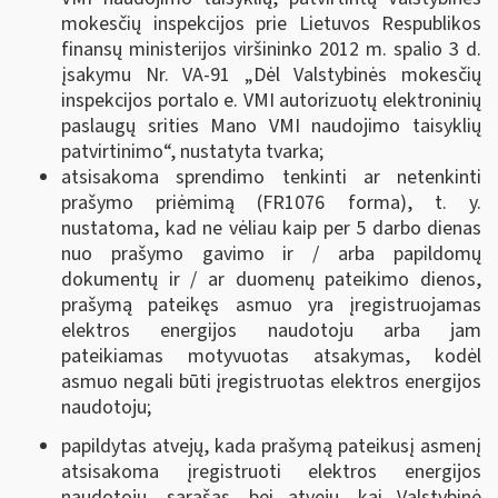
mokesčių inspekcijos prie Lietuvos Respublikos
finansų ministerijos viršininko 2012 m. spalio 3 d.
įsakymu Nr. VA-91 „Dėl Valstybinės mokesčių
inspekcijos portalo e. VMI autorizuotų elektroninių
paslaugų srities Mano VMI naudojimo taisyklių
patvirtinimo“, nustatyta tvarka;
atsisakoma sprendimo tenkinti ar netenkinti
prašymo priėmimą (FR1076 forma), t. y.
nustatoma, kad ne vėliau kaip per 5 darbo dienas
nuo prašymo gavimo ir / arba papildomų
dokumentų ir / ar duomenų pateikimo dienos,
prašymą pateikęs asmuo yra įregistruojamas
elektros energijos naudotoju arba jam
pateikiamas motyvuotas atsakymas, kodėl
asmuo negali būti įregistruotas elektros energijos
naudotoju;
papildytas atvejų, kada prašymą pateikusį asmenį
atsisakoma įregistruoti elektros energijos
naudotoju, sąrašas, bei atvejų, kai Valstybinė