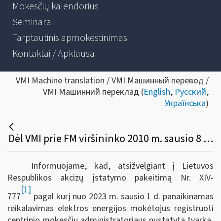
Mokesčių kalendorius
Seminarai
Tarptautinis apmokestinimas
Kontaktai / Apklausa
VMI Machine translation / VMI Машинный перевод /
VMI Машинний переклад (
English
,
Русский
,
Українська
)
Dėl VMI prie FM viršininko 2010 m. sausio 8 d. įsakymo Nr. VA-6 pakeitimo
Informuojame, kad, atsižvelgiant į Lietuvos
Respublikos akcizų įstatymo pakeitimą Nr.
XIV-
[1]
777
pagal kurį nuo 2023 m. sausio 1 d. panaikinamas
reikalavimas elektros energijos mokėtojus registruoti
centrinio mokesčių administratoriaus nustatyta tvarka,