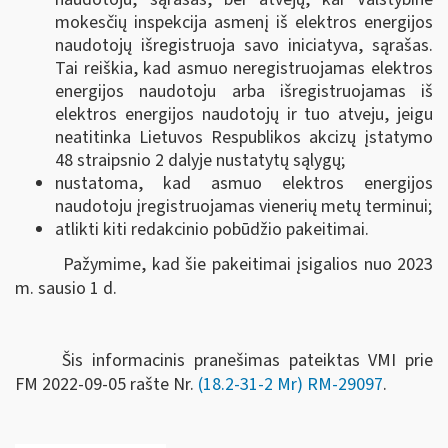
mokesčių inspekcija asmenį iš elektros energijos
naudotojų išregistruoja savo iniciatyva, sąrašas.
Tai reiškia, kad asmuo neregistruojamas elektros
energijos naudotoju arba išregistruojamas iš
elektros energijos naudotojų ir tuo atveju, jeigu
neatitinka Lietuvos Respublikos akcizų įstatymo
48 straipsnio 2 dalyje nustatytų sąlygų;
nustatoma, kad asmuo elektros energijos
naudotoju įregistruojamas vienerių metų terminui;
atlikti kiti redakcinio pobūdžio pakeitimai.
Pažymime, kad šie pakeitimai įsigalios nuo 2023
m. sausio 1 d.
Šis informacinis pranešimas pateiktas VMI prie
FM
2022-09-05 rašte Nr.
(18.2-31-2 Mr) RM-29097
.