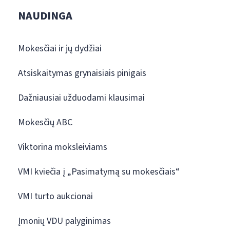
NAUDINGA
Mokesčiai ir jų dydžiai
Atsiskaitymas grynaisiais pinigais
Dažniausiai užduodami klausimai
Mokesčių ABC
Viktorina moksleiviams
VMI kviečia į „Pasimatymą su mokesčiais“
VMI turto aukcionai
Įmonių VDU palyginimas