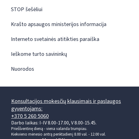
STOP šešėliui
Krašto apsaugos ministerijos informacija
Interneto svetainės atitikties paraiška
Ieškome turto savininkų
Nuorodos
Konsultacijos mokesčių klausimais ir paslaugos
gyventojams:
+370 5 260 5060
Darbo laikas: I-IV 8.00-17.00, V 8.00-15.45.
Prieššventinę dieną - viena valanda trumpiau.
Kiekvieno mėnesio antrą penktadienį 8.00 val. - 12.00 val.