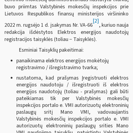
buvo priimtas Valstybinės mokesčių inspekcijos prie
Lietuvos Respublikos finansų ministerijos viršininko
[2]
2022 m. rugsėjo 1 d. įsakymas Nr. VA-66
, kuriuo nauja
redakcija išdėstytos Elektros energijos naudotojų
registracijos taisyklės (toliau − Taisyklės).
Esminiai Taisyklių pakeitimai:
panaikinama elektros energijos mokėtojų
registravimo / išregistravimo tvarka;
nustatoma, kad prašymas Įregistruoti elektros
energijos naudotoju / išregistruoti iš elektros
energijos naudotojų (toliau - prašymas) gali būti
pateikiamas tik per Valstybinės mokesčių
inspekcijos portalo e. VMI autorizuotų elektroninių
paslaugų sritį Mano VMI, vadovaujantis
Valstybinės mokesčių inspekcijos portalo e. VMI
autorizuotų elektroninių paslaugų srities Mano
VMI naudojimo taisyklių, patvirtintų Valstybinės