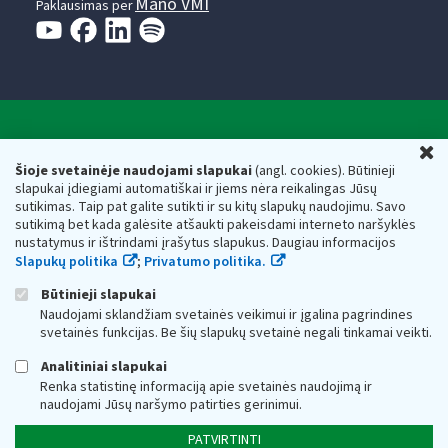
Mano VMI
Paklausimas per
Valstybinė mokesčių inspekcija prie Lietuvos
U
Respublikos finansų ministerijos
Šioje svetainėje naudojami slapukai
(angl. cookies). Būtinieji
slapukai įdiegiami automatiškai ir jiems nėra reikalingas Jūsų
Biudžetinė įstaiga. Juridinio asmens kodas — 188659752,
sutikimas. Taip pat galite sutikti ir su kitų slapukų naudojimu. Savo
adresas: Vasario 16-osios g. 14, 01107 Vilnius, Lietuva, el.paštas:
sutikimą bet kada galėsite atšaukti pakeisdami interneto naršyklės
vmi@vmi.lt
, E. pristatymo dėžutės adresas 188659752
nustatymus ir ištrindami įrašytus slapukus. Daugiau informacijos
Duomenys apie Valstybinę mokesčių inspekciją prie Lietuvos
Slapukų politika
;
Privatumo politika.
Respublikos finansų ministerijos kaupiami ir saugomi Juridinių
asmenų registre
Būtinieji slapukai
Naudojami sklandžiam svetainės veikimui ir įgalina pagrindines
svetainės funkcijas. Be šių slapukų svetainė negali tinkamai veikti.
Analitiniai slapukai
Renka statistinę informaciją apie svetainės naudojimą ir
naudojami Jūsų naršymo patirties gerinimui.
PATVIRTINTI