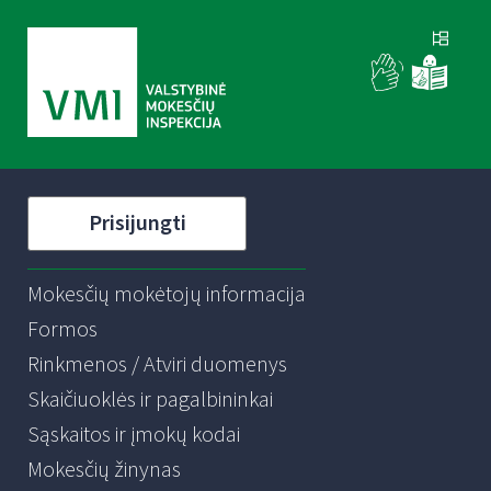
Prisijungti
Mokesčių mokėtojų informacija
Formos
Rinkmenos / Atviri duomenys
Skaičiuoklės ir pagalbininkai
Sąskaitos ir įmokų kodai
Mokesčių žinynas