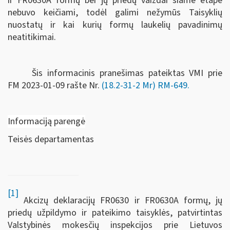
ir FR0630A formų bei jų priedų vaizdai šiame etape
nebuvo keičiami, todėl galimi nežymūs Taisyklių
nuostatų ir kai kurių formų laukelių pavadinimų
neatitikimai.
Šis informacinis pranešimas pateiktas VMI prie
FM
2023-01-09 rašte Nr.
(18.2-31-2 Mr) RM-649
.
Informaciją parengė
Teisės departamentas
[1]
Akcizų deklaracijų FR0630 ir FR0630A formų, jų
priedų užpildymo ir pateikimo taisyklės, patvirtintas
Valstybinės mokesčių inspekcijos prie Lietuvos