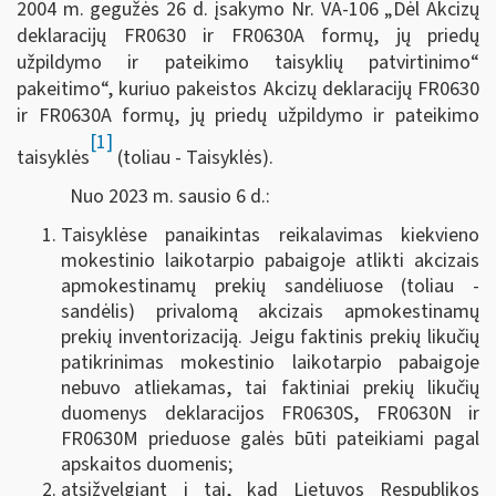
2004 m. gegužės 26 d. įsakymo Nr. VA-106 „Dėl Akcizų
deklaracijų FR0630 ir FR0630A formų, jų priedų
užpildymo ir pateikimo taisyklių patvirtinimo“
pakeitimo“, kuriuo pakeistos Akcizų deklaracijų FR0630
ir FR0630A formų, jų priedų užpildymo ir pateikimo
[1]
taisyklės
(toliau - Taisyklės).
Nuo 2023 m. sausio 6 d.:
Taisyklėse panaikintas reikalavimas kiekvieno
mokestinio laikotarpio pabaigoje atlikti akcizais
apmokestinamų prekių sandėliuose (toliau -
sandėlis) privalomą akcizais apmokestinamų
prekių inventorizaciją. Jeigu faktinis prekių likučių
patikrinimas mokestinio laikotarpio pabaigoje
nebuvo atliekamas, tai faktiniai prekių likučių
duomenys deklaracijos FR0630S, FR0630N ir
FR0630M prieduose galės būti pateikiami pagal
apskaitos duomenis;
atsižvelgiant į tai, kad Lietuvos Respublikos