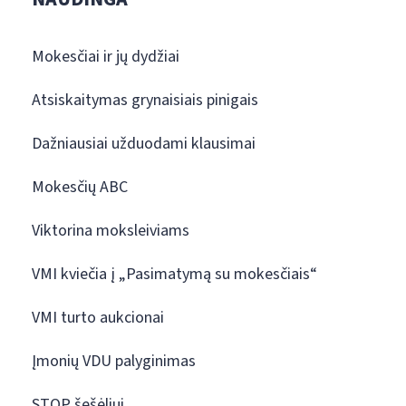
Mokesčiai ir jų dydžiai
Atsiskaitymas grynaisiais pinigais
Dažniausiai užduodami klausimai
Mokesčių ABC
Viktorina moksleiviams
VMI kviečia į „Pasimatymą su mokesčiais“
VMI turto aukcionai
Įmonių VDU palyginimas
STOP šešėliui