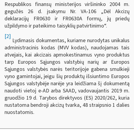
Respublikos finansų ministerijos viršininko 2004 m.
gegužės 26 d. įsakymu Nr. VA-106 „Dėl Akcizų
deklaracijų FR0630 ir FR0630A formų, jų priedų
užpildymo ir pateikimo taisyklių patvirtinimo“.
[2]
Lydimasis dokumentas, kuriame nurodytas unikalus
administracinis kodas (MVV kodas), naudojamas tais
atvejais, kai akcizais apmokestinamus vyno produktus
tarp Europos Sąjungos valstybių narių ar Europos
Sąjungos valstybės narės teritorijoje gabena smulkieji
vyno gamintojai, jeigu šių produktų išsiuntimo Europos
Sąjungos valstybėje narėje yra leidžiama šį dokumentą
naudoti vietoj e-AD arba SAAD, vadovaujantis 2019 m.
gruodžio 19 d. Tarybos direktyvos (ES) 2020/262, kuria
nustatoma bendroji akcizų tvarka, 48 straipsnio 1 dalies
nuostatomis.