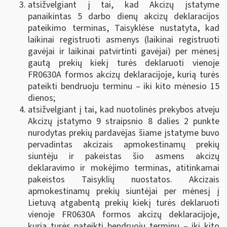
atsižvelgiant į tai, kad Akcizų įstatyme
panaikintas 5 darbo dienų akcizų deklaracijos
pateikimo terminas, Taisyklėse nustatyta, kad
laikinai registruoti asmenys (laikinai registruoti
gavėjai ir laikinai patvirtinti gavėjai) per mėnesį
gautą prekių kiekį turės deklaruoti vienoje
FR0630A formos akcizų deklaracijoje, kurią turės
pateikti bendruoju terminu – iki kito mėnesio 15
dienos;
atsižvelgiant į tai, kad nuotolinės prekybos atveju
Akcizų įstatymo 9 straipsnio 8 dalies 2 punkte
nurodytas prekių pardavėjas šiame įstatyme buvo
pervadintas akcizais apmokestinamų prekių
siuntėju ir pakeistas šio asmens akcizų
deklaravimo ir mokėjimo terminas, atitinkamai
pakeistos Taisyklių nuostatos. Akcizais
apmokestinamų prekių siuntėjai per mėnesį į
Lietuvą atgabentą prekių kiekį turės deklaruoti
vienoje FR0630A formos akcizų deklaracijoje,
kurią turės pateikti bendruoju terminu – iki kito