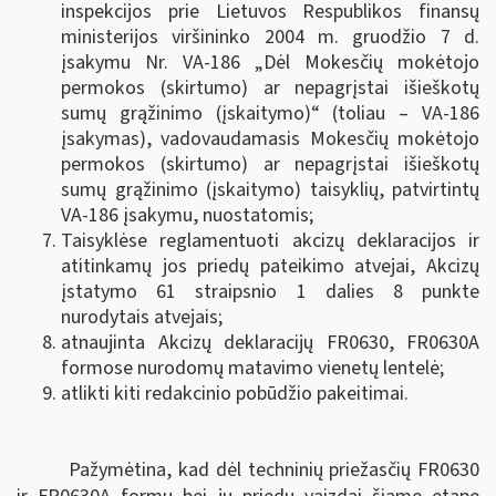
inspekcijos prie Lietuvos Respublikos finansų
ministerijos viršininko 2004 m. gruodžio 7 d.
įsakymu Nr. VA-186 „Dėl Mokesčių mokėtojo
permokos (skirtumo) ar nepagrįstai išieškotų
sumų grąžinimo (įskaitymo)“ (toliau – VA-186
įsakymas), vadovaudamasis Mokesčių mokėtojo
permokos (skirtumo) ar nepagrįstai išieškotų
sumų grąžinimo (įskaitymo) taisyklių, patvirtintų
VA-186 įsakymu, nuostatomis;
Taisyklėse reglamentuoti akcizų deklaracijos ir
atitinkamų jos priedų pateikimo atvejai, Akcizų
įstatymo 61 straipsnio 1 dalies 8 punkte
nurodytais atvejais;
atnaujinta Akcizų deklaracijų FR0630, FR0630A
formose nurodomų matavimo vienetų lentelė;
atlikti kiti redakcinio pobūdžio pakeitimai.
Pažymėtina, kad dėl techninių priežasčių FR0630