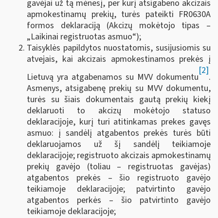
gavėjai už tą mėnesį, per kurį atsigabeno akcizais
apmokestinamų prekių, turės pateikti FR0630A
formos deklaraciją (Akcizų mokėtojo tipas –
„Laikinai registruotas asmuo“);
Taisyklės papildytos nuostatomis, susijusiomis su
atvejais, kai akcizais apmokestinamos prekės į
[2]
Lietuvą yra atgabenamos su MVV dokumentu
.
Asmenys, atsigabenę prekių su MVV dokumentu,
turės su šiais dokumentais gautą prekių kiekį
deklaruoti to akcizų mokėtojo statuso
deklaracijoje, kurį turi atitinkamas prekes gavęs
asmuo: į sandėlį atgabentos prekės turės būti
deklaruojamos už šį sandėlį teikiamoje
deklaracijoje; registruoto akcizais apmokestinamų
prekių gavėjo (toliau – registruotas gavėjas)
atgabentos prekės – šio registruoto gavėjo
teikiamoje deklaracijoje; patvirtinto gavėjo
atgabentos perkės – šio patvirtinto gavėjo
teikiamoje deklaracijoje;