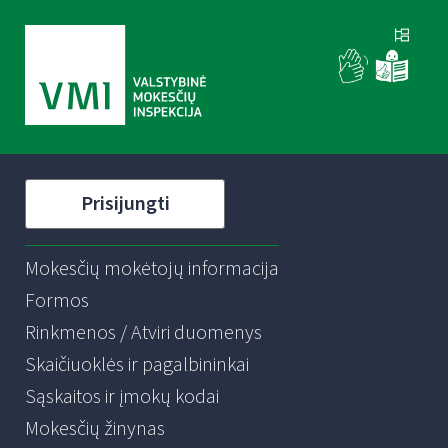
Prisijungti
Mokesčių mokėtojų informacija
Formos
Rinkmenos / Atviri duomenys
Skaičiuoklės ir pagalbininkai
Sąskaitos ir įmokų kodai
Mokesčių žinynas