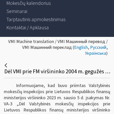
Mokesčių kalendorius
Seminarai
Tarptautinis apmokestinimas
Kontaktai / Apklausa
VMI Machine translation / VMI Машинный перевод /
VMI Машинний переклад (
English
,
Русский
,
Українська
)
Dėl VMI prie FM viršininko 2004 m. gegužės 26 d. įsakymo VA-106 pakeitimo
Informuojame, kad buvo priimtas Valstybinės
mokesčių inspekcijos prie Lietuvos Respublikos finansų
ministerijos viršininko 2023 m. sausio 5 d. įsakymas Nr.
VA-3 „Dėl Valstybinės mokesčių inspekcijos prie
Lietuvos Respublikos finansų ministerijos viršininko