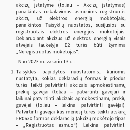
akcizų įstatyme (toliau – Akcizų įstatymas)
panaikintas reikalavimas asmenims registruotis
akcizų už elektros energiją mokėtojais,
panaikintos Taisyklių nuostatos, susijusios su
registruotais elektros energijos mokėtojais.
Deklaruojant akcizus už elektros energiją visais
atvejais laukelyje E2 turės būti žymima
„Neregistruotas mokėtojas“.
Nuo 2023 m. vasario 13 d.:
Taisyklės papildytos nuostatomis, kuriomis
nustatyta, kokias deklaracijų formas ir priedus
turės teikti patvirtinti akcizais apmokestinamų
prekių gavėjai (toliau – patvirtinti gavėjai) ir
laikinai patvirtinti akcizais apmokestinamų prekių
gavėjai (toliau – laikinai patvirtinti gavėjai).
Patvirtinti gavėjai kas mėnesį turės teikti atskirą
FR0630 formos deklaraciją (Akcizų mokėtojo tipas
– „Registruotas asmuo“). Laikinai patvirtinti