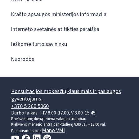
Krašto apsaugos ministerijos informacija
Interneto svetainės atitikties paraiška
Ieškome turto savininkų
Nuorodos
Konsultacijos mokesčių klausimais ir paslaugos
gyventojams:
+370 5 260 5060
Darbo laikas: I-IV 8.00-17.00, V 8.00-15.45.
Prieššventinę dieną - viena valanda trumpiau.
Kiekvieno mėnesio antrą penktadienį 8.00 val. - 12.00 val.
Mano VMI
Paklausimas per