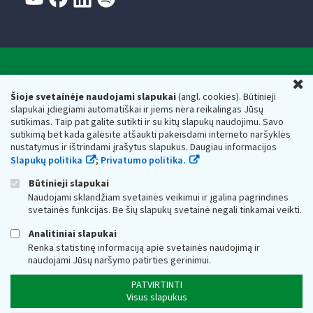
Valstybinė mokesčių inspekcija prie Lietuvos
U
Respublikos finansų ministerijos
Šioje svetainėje naudojami slapukai
(angl. cookies). Būtinieji
slapukai įdiegiami automatiškai ir jiems nėra reikalingas Jūsų
Biudžetinė įstaiga. Juridinio asmens kodas — 188659752,
sutikimas. Taip pat galite sutikti ir su kitų slapukų naudojimu. Savo
adresas: Vasario 16-osios g. 14, 01107 Vilnius, Lietuva, el.paštas:
sutikimą bet kada galėsite atšaukti pakeisdami interneto naršyklės
vmi@vmi.lt
, E. pristatymo dėžutės adresas 188659752
nustatymus ir ištrindami įrašytus slapukus. Daugiau informacijos
Duomenys apie Valstybinę mokesčių inspekciją prie Lietuvos
Slapukų politika
;
Privatumo politika.
Respublikos finansų ministerijos kaupiami ir saugomi Juridinių
asmenų registre
Būtinieji slapukai
Naudojami sklandžiam svetainės veikimui ir įgalina pagrindines
svetainės funkcijas. Be šių slapukų svetainė negali tinkamai veikti.
Analitiniai slapukai
Renka statistinę informaciją apie svetainės naudojimą ir
naudojami Jūsų naršymo patirties gerinimui.
PATVIRTINTI
Visus slapukus