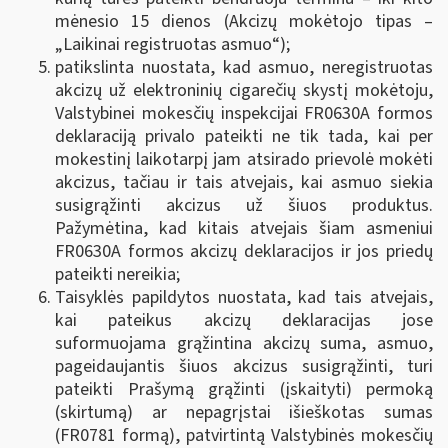
mėnesio 15 dienos (Akcizų mokėtojo tipas –
„Laikinai registruotas asmuo“);
patikslinta nuostata, kad asmuo, neregistruotas
akcizų už elektroninių cigarečių skystį mokėtoju,
Valstybinei mokesčių inspekcijai FR0630A formos
deklaraciją privalo pateikti ne tik tada, kai per
mokestinį laikotarpį jam atsirado prievolė mokėti
akcizus, tačiau ir tais atvejais, kai asmuo siekia
susigrąžinti akcizus už šiuos produktus.
Pažymėtina, kad kitais atvejais šiam asmeniui
FR0630A formos akcizų deklaracijos ir jos priedų
pateikti nereikia;
Taisyklės papildytos nuostata, kad tais atvejais,
kai pateikus akcizų deklaracijas jose
suformuojama grąžintina akcizų suma, asmuo,
pageidaujantis šiuos akcizus susigrąžinti, turi
pateikti Prašymą grąžinti (įskaityti) permoką
(skirtumą) ar nepagrįstai išieškotas sumas
(FR0781 formą), patvirtintą Valstybinės mokesčių