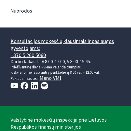
Nuorodos
Konsultacijos mokesčių klausimais ir paslaugos
gyventojams:
+370 5 260 5060
Darbo laikas: I-IV 8.00-17.00, V 8.00-15.45.
Prieššventinę dieną - viena valanda trumpiau.
Kiekvieno mėnesio antrą penktadienį 8.00 val. - 12.00 val.
Mano VMI
Paklausimas per
Valstybinė mokesčių inspekcija prie Lietuvos
Respublikos finansų ministerijos