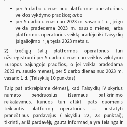
per 5 darbo dienas nuo platformos operatoriaus
veiklos vykdymo pradžios;
arba
per 5 darbo dienas nuo 2023 m. vasario 1 d., jeigu
veikla pradedama 2023 m. sausio mėnesį arba
platformos operatorius veiklą pradėjo iki Taisyklių
įsigaliojimo ir ją tęsia 2023 metais.
2) trečiųjų šalių platformos operatorius turi
užsiregistruoti per 5 darbo dienas nuo veiklos vykdymo
Europos Sąjungoje pradžios, o jei veikla pradedama
2023 m. sausio mėnesį, per 5 darbo dienas nuo 2023 m.
vasario 1 d. (Taisyklių 10 punktas).
Taip pat atkreipiame dėmesį, kad Taisyklių IV skyrius
numato bendruosius išsamaus patikrinimo
reikalavimus, kuriuos turi atlikti pats duomenis
teikiantis platformų operatorius — nustatyti
praneštinus pardavėjus (Taisyklių 22, 23 punktai);
tikrinti, ar iš pardavėjų gauta informacija yra teisinga ir