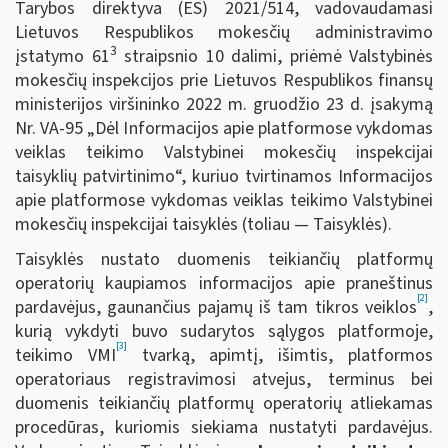
Tarybos direktyva (ES) 2021/514, vadovaudamasi
Lietuvos Respublikos mokesčių administravimo
3
įstatymo 61
straipsnio 10 dalimi, priėmė Valstybinės
mokesčių inspekcijos prie Lietuvos Respublikos finansų
ministerijos viršininko 2022 m. gruodžio 23 d. įsakymą
Nr. VA-95 „Dėl Informacijos apie platformose vykdomas
veiklas teikimo Valstybinei mokesčių inspekcijai
taisyklių patvirtinimo“, kuriuo tvirtinamos Informacijos
apie platformose vykdomas veiklas teikimo Valstybinei
mokesčių inspekcijai taisyklės (toliau — Taisyklės).
Taisyklės nustato duomenis teikiančių platformų
operatorių kaupiamos informacijos apie praneštinus
[2]
pardavėjus, gaunančius pajamų iš tam tikros veiklos
,
kurią vykdyti buvo sudarytos sąlygos platformoje,
[3]
teikimo VMI
tvarką, apimtį, išimtis, platformos
operatoriaus registravimosi atvejus, terminus bei
duomenis teikiančių platformų operatorių atliekamas
procedūras, kuriomis siekiama nustatyti pardavėjus.