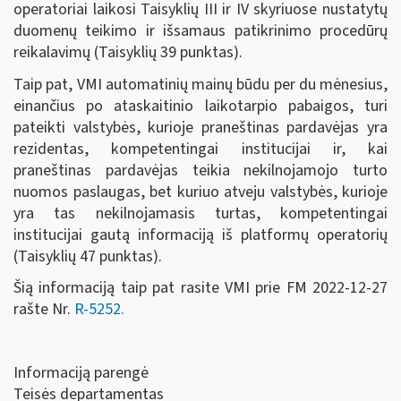
operatoriai laikosi Taisyklių III ir IV skyriuose nustatytų
duomenų teikimo ir išsamaus patikrinimo procedūrų
reikalavimų (Taisyklių 39 punktas).
Taip pat, VMI automatinių mainų būdu per du mėnesius,
einančius po ataskaitinio laikotarpio pabaigos, turi
pateikti valstybės, kurioje praneštinas pardavėjas yra
rezidentas, kompetentingai institucijai ir, kai
praneštinas pardavėjas teikia nekilnojamojo turto
nuomos paslaugas, bet kuriuo atveju valstybės, kurioje
yra tas nekilnojamasis turtas, kompetentingai
institucijai gautą informaciją iš platformų operatorių
(Taisyklių 47 punktas).
Šią informaciją taip pat rasite VMI prie FM 2022-12-27
rašte Nr.
R-5252.
Informaciją parengė
Teisės departamentas