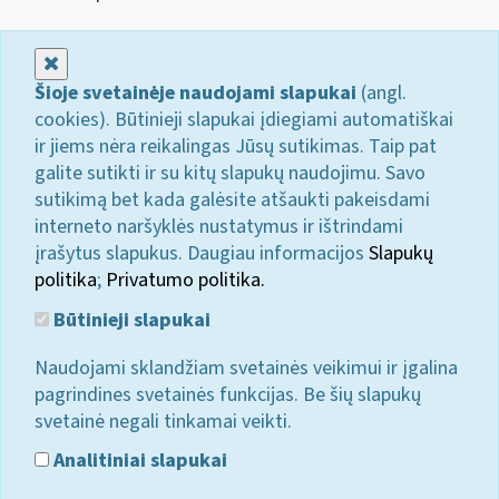
Uždaryti
Šioje svetainėje naudojami slapukai
(angl.
cookies). Būtinieji slapukai įdiegiami automatiškai
ir jiems nėra reikalingas Jūsų sutikimas. Taip pat
galite sutikti ir su kitų slapukų naudojimu. Savo
sutikimą bet kada galėsite atšaukti pakeisdami
interneto naršyklės nustatymus ir ištrindami
įrašytus slapukus. Daugiau informacijos
Slapukų
politika
;
Privatumo politika.
Būtinieji slapukai
Naudojami sklandžiam svetainės veikimui ir įgalina
pagrindines svetainės funkcijas. Be šių slapukų
svetainė negali tinkamai veikti.
Analitiniai slapukai