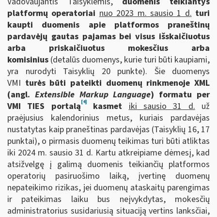
Vadovaujantis Taisyklėmis,
duomenis teikiantys
platformų operatoriai
nuo 2023 m. sausio 1 d.
turi
kaupti duomenis apie
platformos praneštinų
pardavėjų gautas pajamas bei visus išskaičiuotus
arba priskaičiuotus mokesčius arba
komisinius
(detalūs duomenys, kurie turi būti kaupiami,
yra nurodyti Taisyklių 20 punkte). Šie duomenys
VMI
turės būti pateikti duomenų rinkmenoje XML
(angl.
Extensible Markup Language
) formatu per
[4]
VMI TIES portalą
kasmet
iki sausio 31 d.
už
praėjusius kalendorinius metus, kuriais pardavėjas
nustatytas kaip praneštinas pardavėjas (Taisyklių 16, 17
punktai), o pirmasis duomenų teikimas turi būti atliktas
iki 2024 m. sausio 31 d. Kartu atkreipiame dėmesį, kad
atsižvelgę į galimą duomenis teikiančių platformos
operatorių pasiruošimo laiką, įvertinę duomenų
nepateikimo rizikas, jei duomenų ataskaitų parengimas
ir pateikimas laiku bus neįvykdytas, mokesčių
administratorius susidariusią situaciją vertins lanksčiai,