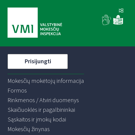
Prisijungti
Mokesčių mokėtojų informacija
Formos
Rinkmenos / Atviri duomenys
Skaičiuoklės ir pagalbininkai
Sąskaitos ir įmokų kodai
Mokesčių žinynas