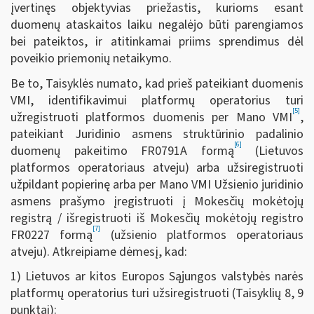
įvertinęs objektyvias priežastis, kurioms esant
duomenų ataskaitos laiku negalėjo būti parengiamos
bei pateiktos, ir atitinkamai priims sprendimus dėl
poveikio priemonių netaikymo.
Be to, Taisyklės numato, kad prieš pateikiant duomenis
VMI, identifikavimui platformų operatorius turi
[5]
užregistruoti platformos duomenis per Mano VMI
,
pateikiant Juridinio asmens struktūrinio padalinio
[6]
duomenų pakeitimo FR0791A formą
(Lietuvos
platformos operatoriaus atveju) arba užsiregistruoti
užpildant popierinę arba per Mano VMI Užsienio juridinio
asmens prašymo įregistruoti į Mokesčių mokėtojų
registrą / išregistruoti iš Mokesčių mokėtojų registro
[7]
FR0227 formą
(užsienio platformos operatoriaus
atveju). Atkreipiame dėmesį, kad:
1) Lietuvos ar kitos Europos Sąjungos valstybės narės
platformų operatorius turi užsiregistruoti
(Taisyklių 8, 9
punktai):