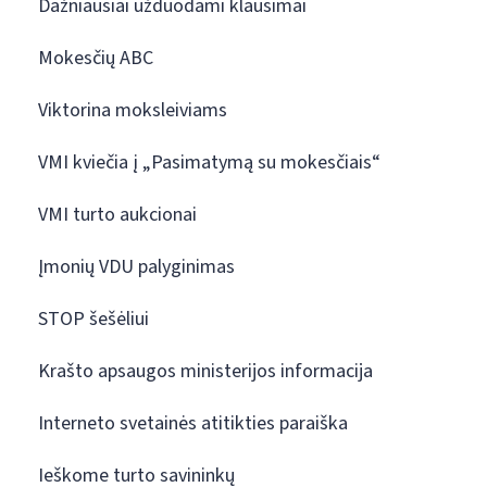
Dažniausiai užduodami klausimai
Mokesčių ABC
Viktorina moksleiviams
VMI kviečia į „Pasimatymą su mokesčiais“
VMI turto aukcionai
Įmonių VDU palyginimas
STOP šešėliui
Krašto apsaugos ministerijos informacija
Interneto svetainės atitikties paraiška
Ieškome turto savininkų