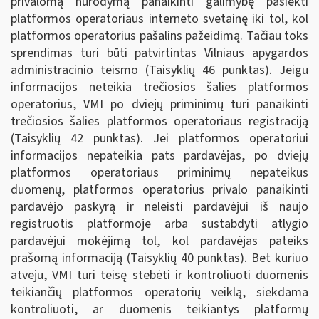
privalomą nurodymą panaikinti galimybę pasiekti
platformos operatoriaus interneto svetainę iki tol, kol
platformos operatorius pašalins pažeidimą. Tačiau toks
sprendimas turi būti patvirtintas Vilniaus apygardos
administracinio teismo (Taisyklių 46 punktas). Jeigu
informacijos neteikia trečiosios šalies platformos
operatorius, VMI po dviejų priminimų turi panaikinti
trečiosios šalies platformos operatoriaus registraciją
(Taisyklių 42 punktas). Jei platformos operatoriui
informacijos nepateikia pats pardavėjas, po dviejų
platformos operatoriaus priminimų nepateikus
duomenų, platformos operatorius privalo panaikinti
pardavėjo paskyrą ir neleisti pardavėjui iš naujo
registruotis platformoje arba sustabdyti atlygio
pardavėjui mokėjimą tol, kol pardavėjas pateiks
prašomą informaciją (Taisyklių 40 punktas). Bet kuriuo
atveju, VMI turi teisę stebėti ir kontroliuoti duomenis
teikiančių platformos operatorių veiklą, siekdama
kontroliuoti, ar duomenis teikiantys platformų