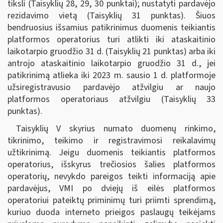
tiksli (Taisyklių 28, 29, 30 punktai); nustatyti pardavėjo
rezidavimo vietą (Taisyklių 31 punktas). Šiuos
bendruosius išsamius patikrinimus duomenis teikiantis
platformos operatorius turi atlikti iki ataskaitinio
laikotarpio gruodžio 31 d. (Taisyklių 21 punktas) arba iki
antrojo ataskaitinio laikotarpio gruodžio 31 d., jei
patikrinimą atlieka iki 2023 m. sausio 1 d. platformoje
užsiregistravusio pardavėjo atžvilgiu ar naujo
platformos operatoriaus atžvilgiu (Taisyklių 33
punktas).
Taisyklių V skyrius numato duomenų rinkimo,
tikrinimo, teikimo ir registravimosi reikalavimų
užtikrinimą. Jeigu duomenis teikiantis platformos
operatorius, išskyrus trečiosios šalies platformos
operatorių, nevykdo pareigos teikti informaciją apie
pardavėjus, VMI po dviejų iš eilės platformos
operatoriui pateiktų priminimų turi priimti sprendimą,
kuriuo duoda interneto prieigos paslaugų teikėjams