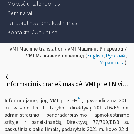
Mokesčių kalendorius
Seminarai
Tarptautinis apmokestinimas
Kontaktai / Apklausa
VMI Machine translation / VMI Машинный перевод /
VMI Машинний переклад (
English
,
Русский
,
Українська
)
Informacinis pranešimas dėl VMI prie FM viršininko 2022 m. gruodžio 23 d. įsakymo Nr. VA-95 „Dėl Informacijos apie platformose vykdomas veiklas teikimo Valstybinei mokesčių inspekcijai taisyklių patvirtinimo“
[1]
Informuojame, jog VMI prie FM
, įgyvendinama 2011
m. vasario 15 d. Tarybos direktyvą 2011/16/ES dėl
administracinio bendradarbiavimo apmokestinimo
srityje ir panaikinančią Direktyvą 77/799/EBB su
paskutiniais pakeitimais, padarytais 2021 m. kovo 22 d.