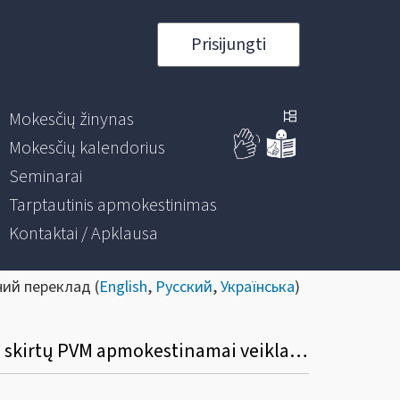
Prisijungti
Mokesčių žinynas
Mokesčių kalendorius
Seminarai
Tarptautinis apmokestinimas
Kontaktai / Apklausa
ний переклад (
English
,
Русский
,
Українська
)
Ar gali fizinis asmuo, PVM mokėtojas, į PVM atskaitą įtraukti įsigytų prekių (paslaugų), skirtų PVM apmokestinamai veiklai vykdyti, pirkimo (importo) PVM?