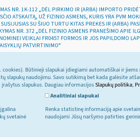
YMAS NR. 1K-112 „DĖL PIRKIMO IR (ARBA) IMPORTO PRIDĖ
SČIO ATSKAITĄ, UŽ FIZINIO ASMENS, KURIS YRA PVM MO
Ž SUSIJUSIAS SU ŠIUO TURTU KITAS PREKES IR (ARBA) PA
AKYMAS NR. 372 „DĖL FIZINIO ASMENS PRANEŠIMO APIE I
KONOMINEI VEIKLAI FR0457 FORMOS IR JOS PAPILDOMO LA
AISYKLIŲ PATVIRTINIMO“
. cookies). Būtinieji slapukai įdiegiami automatiškai ir jiems
u kitų slapukų naudojimu. Savo sutikimą bet kada galėsite atš
i įrašytus slapukus. Daugiau informacijos
Slapukų politika
;
Pr
Analitiniai slapukai
įgalina
Renka statistinę informaciją apie svetai
ukų svetainė
naudojami Jūsų naršymo patirties gerini