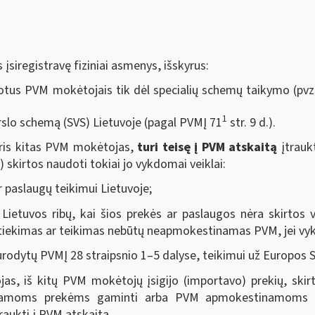
siregistravę fiziniai asmenys, išskyrus:
tus PVM mokėtojais tik dėl specialių schemų taikymo (pvz.
1
slo schemą (SVS) Lietuvoje (pagal PVMĮ 71
str. 9 d.).
uris kitas PVM mokėtojas,
turi teisę į PVM atskaitą
įtrauk
) skirtos naudoti tokiai jo vykdomai veiklai:
paslaugų teikimui Lietuvoje;
 Lietuvos ribų, kai šios prekės ar paslaugos nėra skirtos v
 tiekimas ar teikimas nebūtų neapmokestinamas PVM, jei vyk
urodytų PVMĮ 28 straipsnio 1–5 dalyse, teikimui už Europos S
jas, iš kitų PVM mokėtojų įsigijo (importavo) prekių, skirt
amoms prekėms gaminti arba PVM apmokestinamoms pasl
raukti į PVM atskaitą.