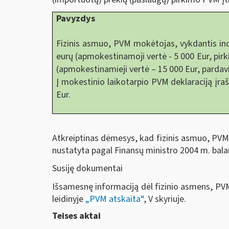
Pavyzdys
Fizinis asmuo, PVM mokėtojas, vykdantis indi
eurų (apmokestinamoji vertė - 5 000 Eur, pirk
(apmokestinamieji vertė – 15 000 Eur, pardavi
Į mokestinio laikotarpio PVM deklaraciją įrašom
Eur.
Atkreiptinas dėmesys, kad fizinis asmuo, PVM m
nustatyta pagal Finansų ministro 2004 m. bala
Susiję dokumentai
Išsamesnę informaciją dėl fizinio asmens, PVM 
leidinyje
„
PVM atskaita“
, V skyriuje
.
Teises aktai