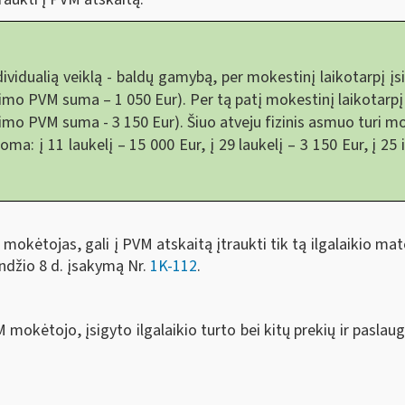
vidualią veiklą - baldų gamybą, per mokestinį laikotarpį į
imo PVM suma – 1 050 Eur). Per tą patį mokestinį laikotarpį
mo PVM suma - 3 150 Eur). Šiuo atveju fizinis asmuo turi mo
a: į 11 laukelį – 15 000 Eur, į 29 laukelį – 3 150 Eur, į 25 i
okėtojas, gali į PVM atskaitą įtraukti tik tą ilgalaikio mate
ndžio 8 d. įsakymą Nr.
1K-112
.
mokėtojo, įsigyto ilgalaikio turto bei kitų prekių ir paslau