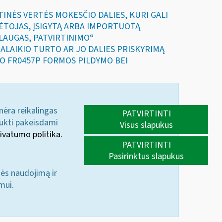
TINĖS VERTĖS MOKESČIO DALIES, KURI GALI
KĖTOJAS, ĮSIGYTĄ ARBA IMPORTUOTĄ
SLAUGAS, PATVIRTINIMO“
LGALAIKIO TURTO AR JO DALIES PRISKYRIMĄ
PO FR0457P FORMOS PILDYMO BEI
 nėra reikalingas
PATVIRTINTI
aukti pakeisdami
Visus slapukus
ivatumo politika.
PATVIRTINTI
Pasirinktus slapukus
nės naudojimą ir
mui.