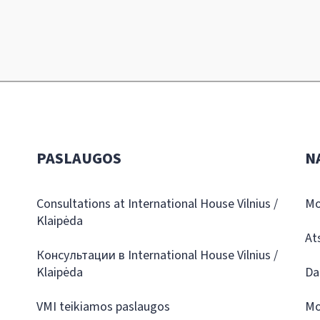
PASLAUGOS
N
Consultations at International House Vilnius /
Mo
Klaipėda
At
Консультации в International House Vilnius /
Klaipėda
Da
VMI teikiamos paslaugos
Mo