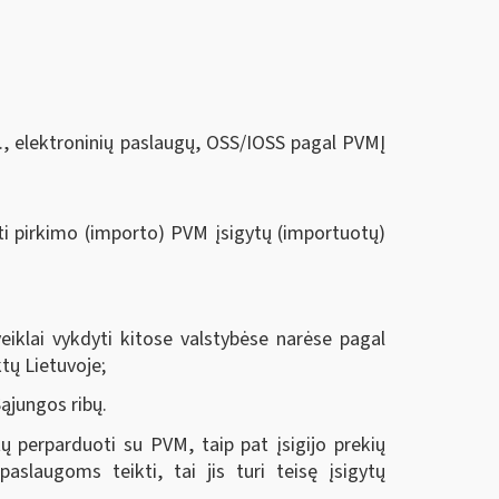
, elektroninių paslaugų, OSS/IOSS pagal PVMĮ
ti pirkimo (importo) PVM įsigytų (importuotų)
eiklai vykdyti kitose valstybėse narėse pagal
tų Lietuvoje;
ąjungos ribų.
ų perparduoti su PVM, taip pat įsigijo prekių
augoms teikti, tai jis turi teisę įsigytų