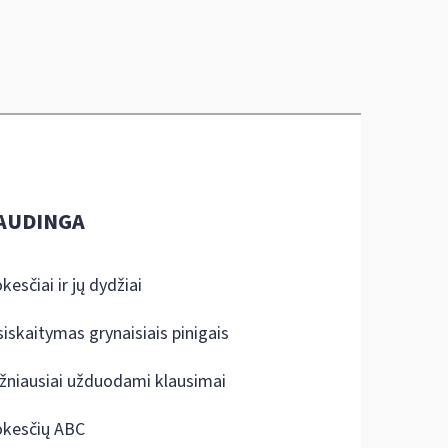
AUDINGA
kesčiai ir jų dydžiai
siskaitymas grynaisiais pinigais
žniausiai užduodami klausimai
kesčių ABC