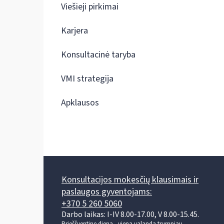
Viešieji pirkimai
Karjera
Konsultacinė taryba
VMI strategija
Apklausos
Konsultacijos mokesčių klausimais ir
paslaugos gyventojams:
+370 5 260 5060
Darbo laikas: I-IV 8.00-17.00, V 8.00-15.45.
Prieššventinę dieną - viena valanda trumpiau.