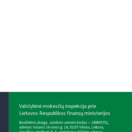
Valstybinė mokesčių inspekcija prie
Lietuvos Respublikos finansų ministerijos
Biudžetinė įstaiga. Juridinio asmens kodas — 188659752,
adresas: Vasario 16-osios g. 14, 01107 Vilnius, Lietuva,