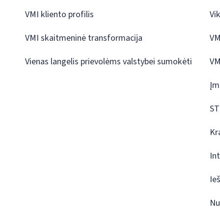
VMI kliento profilis
Vi
VMI skaitmeninė transformacija
VM
Vienas langelis prievolėms valstybei sumokėti
VM
Įm
ST
Kr
In
Ie
Nu