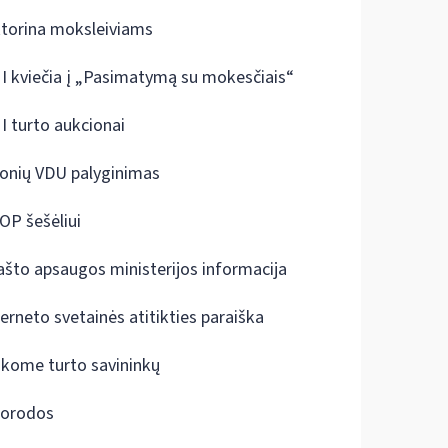
ktorina moksleiviams
I kviečia į „Pasimatymą su mokesčiais“
I turto aukcionai
onių VDU palyginimas
OP šešėliui
ašto apsaugos ministerijos informacija
terneto svetainės atitikties paraiška
škome turto savininkų
orodos