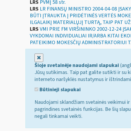
LRS
PVMĮ 58 str.
LRS
LR FINANSŲ MINISTRO 2004-04-08 ĮSAK
BŪTI ĮTRAUKTA Į PRIDĖTINĖS VERTĖS MOKE
ILGALAIKĮ MATERIALŲJĮ TURTĄ, TAIP PAT U
LRS
VMI PRIE FM VIRŠININKO 2002-12-24 ĮS
VYKDOMAI INDIVIDUALIAI IR/ARBA KITAI E
PATEIKIMO MOKESČIŲ ADMINISTRATORIUI T
Uždaryti
Šioje svetainėje naudojami slapukai
(angl
Jūsų sutikimas. Taip pat galite sutikti ir s
interneto naršyklės nustatymus ir ištrindam
Būtinieji slapukai
Naudojami sklandžiam svetainės veikimui ir 
pagrindines svetainės funkcijas. Be šių slap
negali tinkamai veikti.