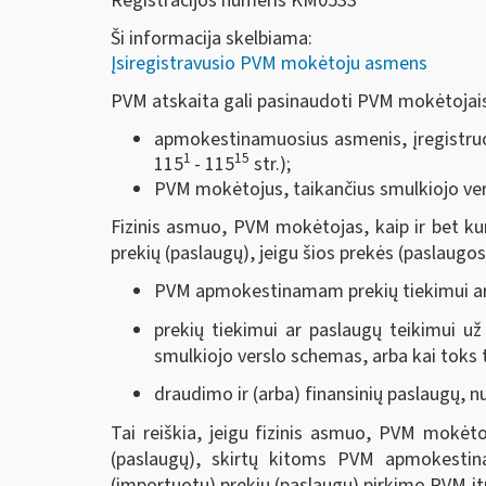
Registracijos numeris KM0533
Ši informacija skelbiama:
Įsiregistravusio PVM mokėtoju asmens
PVM atskaita gali pasinaudoti PVM mokėtojais į
apmokestinamuosius asmenis, įregistruo
1
15
115
- 115
str.);
PVM mokėtojus, taikančius smulkiojo ver
Fizinis asmuo, PVM mokėtojas, kaip ir bet k
prekių (paslaugų), jeigu šios prekės (paslaugos
PVM apmokestinamam prekių tiekimui ar 
prekių tiekimui ar paslaugų teikimui už
smulkiojo verslo schemas, arba kai toks
draudimo ir (arba) finansinių paslaugų, n
Tai reiškia, jeigu fizinis asmuo, PVM mokėto
(paslaugų), skirtų kitoms PVM apmokestin
(importuotų) prekių (paslaugų) pirkimo PVM įt