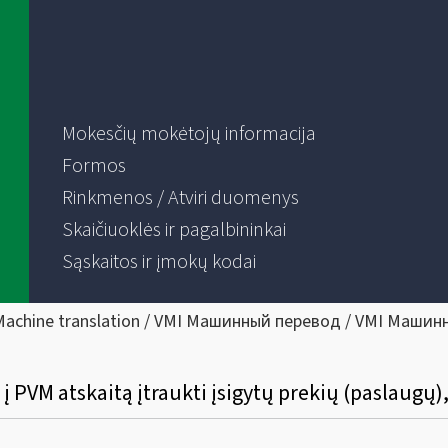
Mokesčių mokėtojų informacija
Formos
Rinkmenos / Atviri duomenys
Skaičiuoklės ir pagalbininkai
Sąskaitos ir įmokų kodai
Machine translation / VMI Машинный перевод / VMI Машин