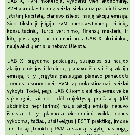
UAB X, PVM mokėtoja, vykdanti vien ekonominę,
PVM apmokestinamą veiklą, siekdama padidinti savo
įstatinį kapitalą, planavo išleisti naują akcijų emisiją.
Šiuo tikslu ji įsigijo PVM apmokestinamų teisinių,
konsultacinių, turto vertinimo, finansų maklerių ir
kitų paslaugų, tačiau nepritarus UAB X akcininkui,
nauja akcijų emisija nebuvo išleista.
UAB X įsigydama paslaugas, susijusias su naujos
akcijų emisijos išleidimu, planavo išleisti šią akcijų
emisiją, t. y. įsigytas paslaugas planavo panaudoti
įmonės ekonominei PVM apmokestinamai veiklai
vykdyti. Todėl, jeigu UAB X šiomis aplinkybėmis veikė
sąžiningai, tai nors dėl objektyvių priežasčių (dėl
akcininko nepritarimo) nauja akcijų emisija nebuvo
išleista, t. y. planuota ekonominė veikla nebus
vykdoma, tačiau, atsižvelgus į ESTT praktiką, įmonė
turi teisę įtraukti
į PVM atskaitą įsigytų paslaugų,