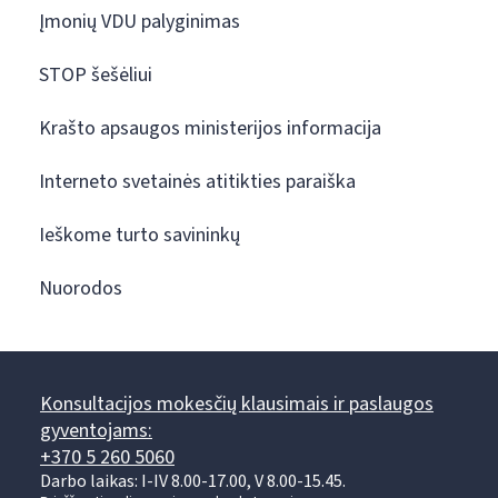
Įmonių VDU palyginimas
STOP šešėliui
Krašto apsaugos ministerijos informacija
Interneto svetainės atitikties paraiška
Ieškome turto savininkų
Nuorodos
Konsultacijos mokesčių klausimais ir paslaugos
gyventojams:
+370 5 260 5060
Darbo laikas: I-IV 8.00-17.00, V 8.00-15.45.