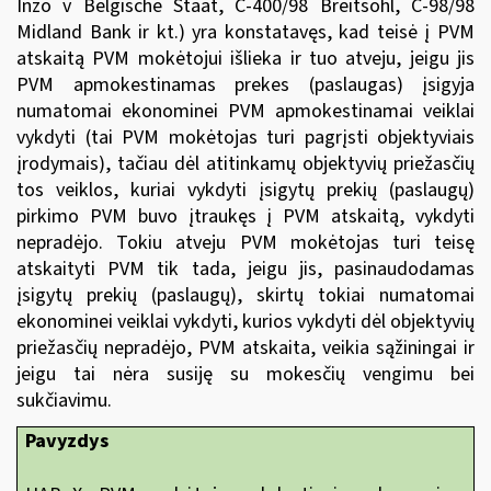
Inzo v Belgische Staat, C-400/98 Breitsohl, C-98/98
Midland Bank ir kt.) yra konstatavęs, kad teisė į PVM
atskaitą PVM mokėtojui išlieka ir tuo atveju, jeigu jis
PVM apmokestinamas prekes (paslaugas) įsigyja
numatomai ekonominei PVM apmokestinamai veiklai
vykdyti (tai PVM mokėtojas turi pagrįsti objektyviais
įrodymais), tačiau dėl atitinkamų objektyvių priežasčių
tos veiklos, kuriai vykdyti įsigytų prekių (paslaugų)
pirkimo PVM buvo įtraukęs į PVM atskaitą, vykdyti
nepradėjo. Tokiu atveju PVM mokėtojas turi teisę
atskaityti PVM tik tada, jeigu jis, pasinaudodamas
įsigytų prekių (paslaugų), skirtų tokiai numatomai
ekonominei veiklai vykdyti, kurios vykdyti dėl objektyvių
priežasčių nepradėjo, PVM atskaita, veikia sąžiningai ir
jeigu tai nėra susiję su mokesčių vengimu bei
sukčiavimu.
Pavyzdys