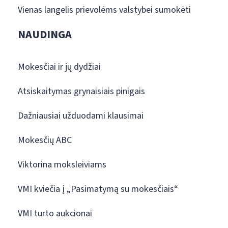
Vienas langelis prievolėms valstybei sumokėti
NAUDINGA
Mokesčiai ir jų dydžiai
Atsiskaitymas grynaisiais pinigais
Dažniausiai užduodami klausimai
Mokesčių ABC
Viktorina moksleiviams
VMI kviečia į „Pasimatymą su mokesčiais“
VMI turto aukcionai