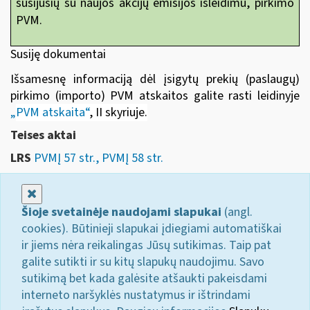
susijusių su naujos akcijų emisijos išleidimu, pirkimo
PVM.
Susiję dokumentai
Išsamesnę informaciją dėl įsigytų prekių (paslaugų)
pirkimo (importo) PVM atskaitos galite rasti leidinyje
„
PVM atskaita“
, II skyriuje
.
Teises aktai
LRS
PVMĮ 57 str., PVMĮ 58 str.
Uždaryti
Šioje svetainėje naudojami slapukai
(angl.
cookies). Būtinieji slapukai įdiegiami automatiškai
ir jiems nėra reikalingas Jūsų sutikimas. Taip pat
galite sutikti ir su kitų slapukų naudojimu. Savo
sutikimą bet kada galėsite atšaukti pakeisdami
interneto naršyklės nustatymus ir ištrindami