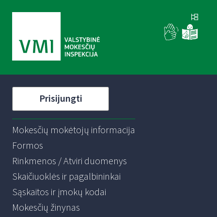
Prisijungti
Mokesčių mokėtojų informacija
Formos
Rinkmenos / Atviri duomenys
Skaičiuoklės ir pagalbininkai
Sąskaitos ir įmokų kodai
Mokesčių žinynas