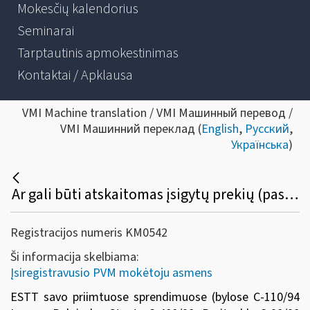
Mokesčių kalendorius
Seminarai
Tarptautinis apmokestinimas
Kontaktai / Apklausa
VMI Machine translation / VMI Машинный перевод /
VMI Машинний переклад (
English
,
Русский
,
Українська
)
Ar gali būti atskaitomas įsigytų prekių (paslaugų) pirkimo PVM, skirtų numatomai PVM apmokestinamai veiklai vykdyti, kuri vėliau dėl tam tikrų priežasčių nebuvo pradėta vykdyti?
Registracijos numeris KM0542
Ši informacija skelbiama:
Įsiregistravusio PVM mokėtoju asmens
ESTT savo priimtuose sprendimuose (bylose C-110/94