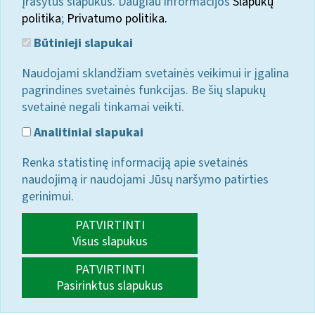
įrašytus slapukus. Daugiau informacijos
Slapukų
politika
;
Privatumo politika.
Būtinieji slapukai
Naudojami sklandžiam svetainės veikimui ir įgalina
pagrindines svetainės funkcijas. Be šių slapukų
svetainė negali tinkamai veikti.
Analitiniai slapukai
Renka statistinę informaciją apie svetainės
naudojimą ir naudojami Jūsų naršymo patirties
gerinimui.
PATVIRTINTI
Visus slapukus
PATVIRTINTI
Pasirinktus slapukus