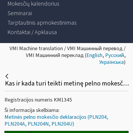
Mokesčių kalendorius
Seminarai
Tarptautinis apmokestinimas
Kontaktai / Apklausa
VMI Machine translation / VMI Машинный перевод /
VMI Машинний переклад (
English
,
Русский
,
Українська
)
Kas ir kada turi teikti metinę pelno mokesčio deklaraciją (PLN204, PLN204A, PLN204N ir PLN204U)?
Registracijos numeris KM1345
Ši informacija skelbiama:
Metinės pelno mokesčio deklaracijos (PLN204,
PLN204A, PLN204N, PLN204U)