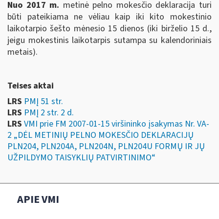
Nuo 2017 m.
metinė pelno mokesčio deklaracija turi
būti pateikiama ne vėliau kaip iki kito mokestinio
laikotarpio šešto mėnesio 15 dienos (iki birželio 15 d.,
jeigu mokestinis laikotarpis sutampa su kalendoriniais
metais).
Teises aktai
LRS
PMĮ 51 str.
LRS
PMĮ 2 str. 2 d.
LRS
VMI prie FM 2007-01-15 viršininko įsakymas Nr. VA-
2 „DĖL METINIŲ PELNO MOKESČIO DEKLARACIJŲ
PLN204, PLN204A, PLN204N, PLN204U FORMŲ IR JŲ
UŽPILDYMO TAISYKLIŲ PATVIRTINIMO“
APIE VMI