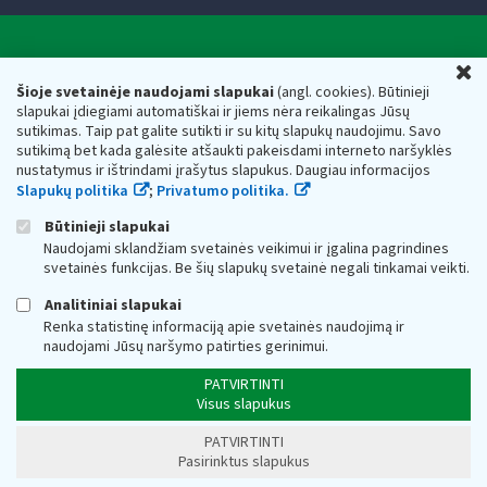
Valstybinė mokesčių inspekcija prie Lietuvos
U
Respublikos finansų ministerijos
Šioje svetainėje naudojami slapukai
(angl. cookies). Būtinieji
slapukai įdiegiami automatiškai ir jiems nėra reikalingas Jūsų
Biudžetinė įstaiga. Juridinio asmens kodas — 188659752,
sutikimas. Taip pat galite sutikti ir su kitų slapukų naudojimu. Savo
adresas: Vasario 16-osios g. 14, 01107 Vilnius, Lietuva, el.paštas:
sutikimą bet kada galėsite atšaukti pakeisdami interneto naršyklės
vmi@vmi.lt
, E. pristatymo dėžutės adresas 188659752
nustatymus ir ištrindami įrašytus slapukus. Daugiau informacijos
Duomenys apie Valstybinę mokesčių inspekciją prie Lietuvos
Slapukų politika
;
Privatumo politika.
Respublikos finansų ministerijos kaupiami ir saugomi Juridinių
asmenų registre
Būtinieji slapukai
Naudojami sklandžiam svetainės veikimui ir įgalina pagrindines
svetainės funkcijas. Be šių slapukų svetainė negali tinkamai veikti.
Analitiniai slapukai
Renka statistinę informaciją apie svetainės naudojimą ir
naudojami Jūsų naršymo patirties gerinimui.
PATVIRTINTI
Visus slapukus
PATVIRTINTI
Pasirinktus slapukus