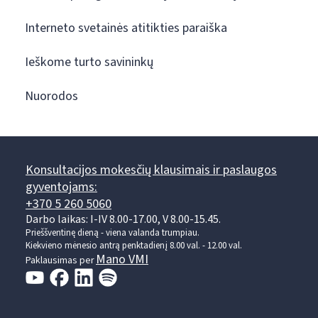
Interneto svetainės atitikties paraiška
Ieškome turto savininkų
Nuorodos
Konsultacijos mokesčių klausimais ir paslaugos
gyventojams:
+370 5 260 5060
Darbo laikas: I-IV 8.00-17.00, V 8.00-15.45.
Prieššventinę dieną - viena valanda trumpiau.
Kiekvieno mėnesio antrą penktadienį 8.00 val. - 12.00 val.
Mano VMI
Paklausimas per