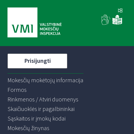
Prisijungti
Mokesčių mokėtojų informacija
Formos
Rinkmenos / Atviri duomenys
Skaičiuoklės ir pagalbininkai
Sąskaitos ir įmokų kodai
Mokesčių žinynas