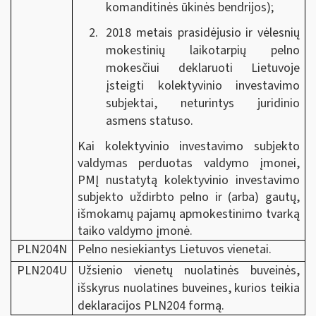
komanditinės ūkinės bendrijos);
2018 metais prasidėjusio ir vėlesnių
mokestinių laikotarpių pelno
mokesčiui deklaruoti Lietuvoje
įsteigti kolektyvinio investavimo
subjektai, neturintys juridinio
asmens statuso.
Kai kolektyvinio investavimo subjekto
valdymas perduotas valdymo įmonei,
PMĮ nustatytą kolektyvinio investavimo
subjekto uždirbto pelno ir (arba) gautų,
išmokamų pajamų apmokestinimo tvarką
taiko valdymo įmonė.
PLN204N
Pelno nesiekiantys Lietuvos vienetai.
PLN204U
Užsienio vienetų nuolatinės buveinės,
išskyrus nuolatines buveines, kurios teikia
deklaracijos PLN204 formą.