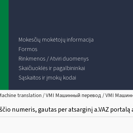
Mokesčių mokėtojų informacija
Formos
Rinkmenos / Atviri duomenys
Skaičiuoklės ir pagalbininkai
Sąskaitos ir įmokų kodai
Machine translation / VMI Машинный перевод / VMI Машин
ščio numeris, gautas per atsarginį a.VAZ portalą