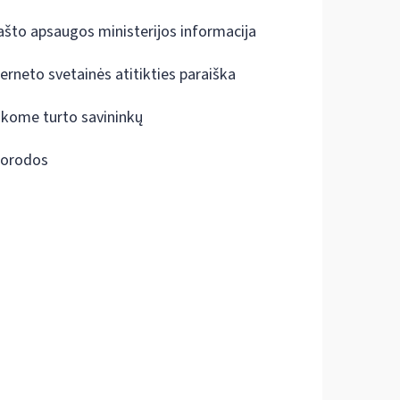
ašto apsaugos ministerijos informacija
terneto svetainės atitikties paraiška
škome turto savininkų
orodos