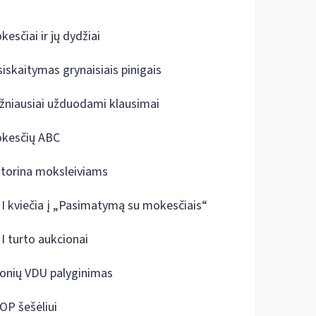
kesčiai ir jų dydžiai
siskaitymas grynaisiais pinigais
žniausiai užduodami klausimai
kesčių ABC
ktorina moksleiviams
I kviečia į „Pasimatymą su mokesčiais“
I turto aukcionai
onių VDU palyginimas
OP šešėliui