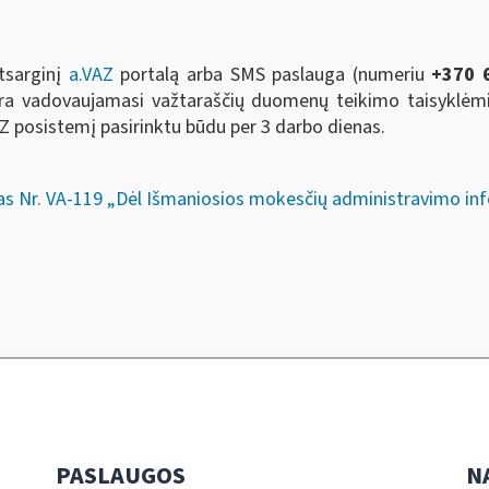
tsarginį
a.VAZ
portalą arba SMS paslauga (numeriu
+370 
ra vadovaujamasi važtaraščių duomenų teikimo taisyklėmis
AZ posistemį pasirinktu būdu per 3 darbo dienas.
as Nr. VA-119 „Dėl Išmaniosios mokesčių administravimo in
PASLAUGOS
N