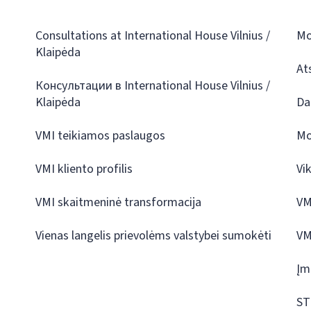
Consultations at International House Vilnius /
Mo
Klaipėda
At
Консультации в International House Vilnius /
Klaipėda
Da
VMI teikiamos paslaugos
Mo
VMI kliento profilis
Vi
VMI skaitmeninė transformacija
VM
Vienas langelis prievolėms valstybei sumokėti
VM
Įm
ST