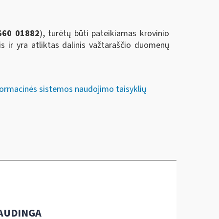
660 01882
), turėtų būti pateikiamas krovinio
 ir yra atliktas dalinis važtaraščio duomenų
formacinės sistemos naudojimo taisyklių
AUDINGA