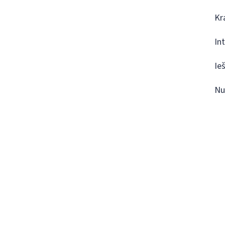
Kr
In
Ie
Nu