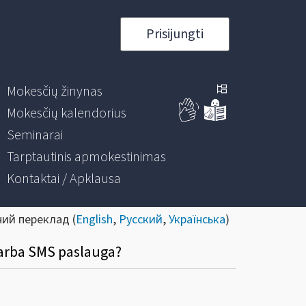
Prisijungti
Mokesčių žinynas
Mokesčių kalendorius
Seminarai
Tarptautinis apmokestinimas
Kontaktai / Apklausa
ний переклад (
English
,
Русский
,
Українська
)
 arba SMS paslauga?