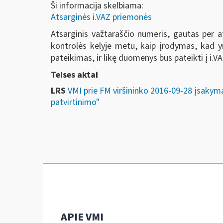
Ši informacija skelbiama:
Atsarginės i.VAZ priemonės
Atsarginis važtaraščio numeris, gautas per a
kontrolės kelyje metu, kaip įrodymas, kad y
pateikimas, ir likę duomenys bus pateikti į i.V
Teises aktai
LRS
VMI prie FM viršininko 2016-09-28 įsakym
patvirtinimo"
APIE VMI