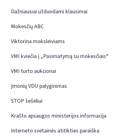
Dažniausiai užduodami klausimai
Mokesčių ABC
Viktorina moksleiviams
VMI kviečia į „Pasimatymą su mokesčiais“
VMI turto aukcionai
Įmonių VDU palyginimas
STOP šešėliui
Krašto apsaugos ministerijos informacija
Interneto svetainės atitikties paraiška