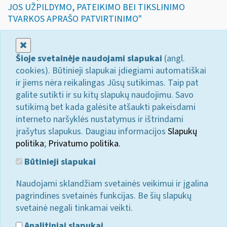
JOS UŽPILDYMO, PATEIKIMO BEI TIKSLINIMO
TVARKOS APRAŠO PATVIRTINIMO"
Uždaryti
Šioje svetainėje naudojami slapukai
(angl.
cookies). Būtinieji slapukai įdiegiami automatiškai
ir jiems nėra reikalingas Jūsų sutikimas. Taip pat
galite sutikti ir su kitų slapukų naudojimu. Savo
sutikimą bet kada galėsite atšaukti pakeisdami
interneto naršyklės nustatymus ir ištrindami
įrašytus slapukus. Daugiau informacijos
Slapukų
politika
;
Privatumo politika.
Būtinieji slapukai
Naudojami sklandžiam svetainės veikimui ir įgalina
pagrindines svetainės funkcijas. Be šių slapukų
svetainė negali tinkamai veikti.
Analitiniai slapukai