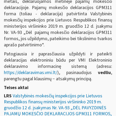
metais, deklaruojamos metinėje pajamų mokesčio
deklaracijoje. Pajamų mokesčio deklaracijos GPM311
forma (toliau - deklaracija) patvirtinta Valstybinės
mokesčių inspekcijos prie Lietuvos Respublikos finansų
ministerijos viršininko 2019 m. gruodžio 12 d. įsakymu
Nr. VA-93 „Dėl pajamų mokesčio deklaracijos GPM311
formos, jos užpildymo, pateikimo bei tikslinimo tvarkos
aprašo patvirtinimo“.
Patogiausia ir paprasčiausia užpildyti ir pateikti
deklaracijas elektroniniu būdu per VMI Elektroninio
deklaravimo informacinę sistemą (adresu:
https://deklaravimas.vmi.lt/
), pasinaudojus
vedliu
,
parengtu pagal klausimų − atsakymų principą.
Teises aktai
LRS
Valstybinės mokesčių inspekcijos prie Lietuvos
Respublikos finansų ministerijos viršininko 2019 m.
gruodžio 12 d. įsakymas Nr. VA-93 „DĖL PAVYZDINĖS
PAJAMŲ MOKESČIO DEKLARACIJOS GPM311 FORMOS,