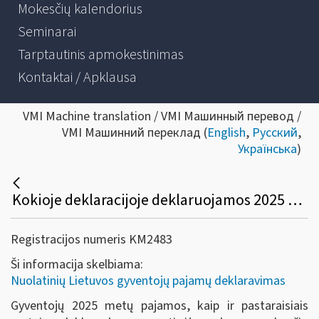
Mokesčių kalendorius
Seminarai
Tarptautinis apmokestinimas
Kontaktai / Apklausa
VMI Machine translation / VMI Машинный перевод /
VMI Машинний переклад (
English
,
Русский
,
Українська
)
Kokioje deklaracijoje deklaruojamos 2025 metais gautos pajamos?
Registracijos numeris KM2483
Ši informacija skelbiama:
Nuolatinių Lietuvos gyventojų pajamų deklaravimas
Gyventojų 2025 metų pajamos, kaip ir pastaraisiais