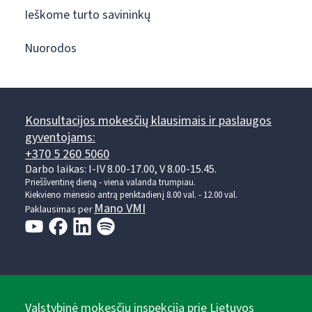
Ieškome turto savininkų
Nuorodos
Konsultacijos mokesčių klausimais ir paslaugos
gyventojams:
+370 5 260 5060
Darbo laikas: I-IV 8.00-17.00, V 8.00-15.45.
Prieššventinę dieną - viena valanda trumpiau.
Kiekvieno mėnesio antrą penktadienį 8.00 val. - 12.00 val.
Mano VMI
Paklausimas per
Valstybinė mokesčių inspekcija prie Lietuvos