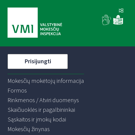
Prisijungti
Mokesčių mokėtojų informacija
Formos
Rinkmenos / Atviri duomenys
Skaičiuoklės ir pagalbininkai
Sąskaitos ir įmokų kodai
Mokesčių žinynas