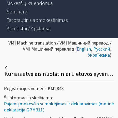
Mokesčių kalendorius
Seminarai
Tarptautinis apmokestinimas
Kontaktai / Apklausa
VMI Machine translation / VMI Машинный перевод /
VMI Машинний переклад (
English
,
Русский
,
Українська
)
Kuriais atvejais nuolatiniai Lietuvos gyventojai privalo deklaruoti 2021 - 2025 metų pajamas?
Registracijos numeris KM2843
Ši informacija skelbiama:
Pajamų mokesčio sumokėjimas ir deklaravimas (metinė
deklaracija GPM311)