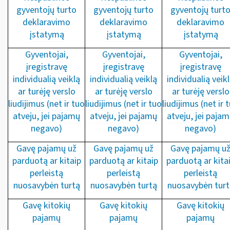
gyventojų turto
gyventojų turto
gyventojų turt
deklaravimo
deklaravimo
deklaravimo
įstatymą
įstatymą
įstatymą
Gyventojai,
Gyventojai,
Gyventojai,
įregistravę
įregistravę
įregistravę
individualią veiklą
individualią veiklą
individualią veik
ar turėję verslo
ar turėję verslo
ar turėję verslo
liudijimus (net ir tuo
liudijimus (net ir tuo
liudijimus (net ir 
atveju, jei pajamų
atveju, jei pajamų
atveju, jei paja
negavo)
negavo)
negavo)
Gavę pajamų už
Gavę pajamų už
Gavę pajamų u
parduotą ar kitaip
parduotą ar kitaip
parduotą ar kita
perleistą
perleistą
perleistą
nuosavybėn turtą
nuosavybėn turtą
nuosavybėn turt
Gavę kitokių
Gavę kitokių
Gavę kitokių
pajamų
pajamų
pajamų