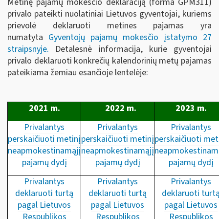
Metinę pajamų mokesčio deklaraciją (forma GPM311)
privalo pateikti nuolatiniai Lietuvos gyventojai, kuriems
prievolė deklaruoti metines pajamas yra
numatyta
Gyventojų pajamų mokesčio įstatymo 27
straipsnyje
.
Detalesnė informacija, kurie gyventojai
privalo deklaruoti konkrečių kalendorinių metų pajamas
pateikiama žemiau esančioje lentelėje:
2021 m.
2022 m.
2023 m.
Privalantys
Privalantys
Privalantys
perskaičiuoti metinį
perskaičiuoti metinį
perskaičiuoti met
neapmokestinamąjį
neapmokestinamąjį
neapmokestinamą
pajamų dydį
pajamų dydį
pajamų dydį
Privalantys
Privalantys
Privalantys
deklaruoti turtą
deklaruoti turtą
deklaruoti turt
pagal Lietuvos
pagal Lietuvos
pagal Lietuvos
Respublikos
Respublikos
Respublikos