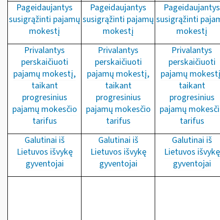
Pageidaujantys
Pageidaujantys
Pageidaujantys
susigrąžinti pajamų
susigrąžinti pajamų
susigrąžinti paja
mokestį
mokestį
mokestį
Privalantys
Privalantys
Privalantys
perskaičiuoti
perskaičiuoti
perskaičiuoti
pajamų mokestį,
pajamų mokestį,
pajamų mokestį
taikant
taikant
taikant
progresinius
progresinius
progresinius
pajamų mokesčio
pajamų mokesčio
pajamų mokesči
tarifus
tarifus
tarifus
Galutinai iš
Galutinai iš
Galutinai iš
Lietuvos išvykę
Lietuvos išvykę
Lietuvos išvykę
gyventojai
gyventojai
gyventojai