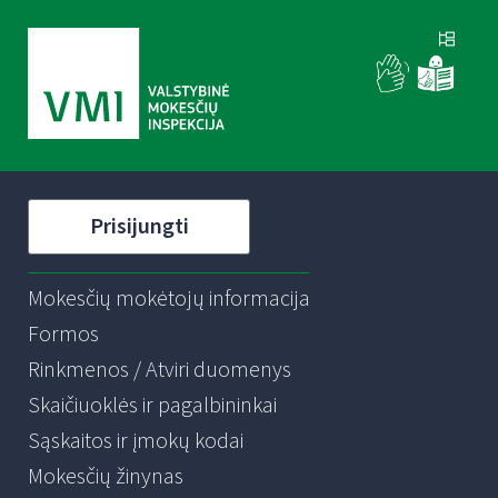
Prisijungti
Mokesčių mokėtojų informacija
Formos
Rinkmenos / Atviri duomenys
Skaičiuoklės ir pagalbininkai
Sąskaitos ir įmokų kodai
Mokesčių žinynas