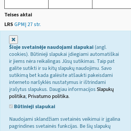
Teises aktai
LRS
GPMĮ 27 str.
Uždaryti
Šioje svetainėje naudojami slapukai
(angl.
cookies). Būtinieji slapukai įdiegiami automatiškai
ir jiems nėra reikalingas Jūsų sutikimas. Taip pat
galite sutikti ir su kitų slapukų naudojimu. Savo
sutikimą bet kada galėsite atšaukti pakeisdami
interneto naršyklės nustatymus ir ištrindami
įrašytus slapukus. Daugiau informacijos
Slapukų
politika
;
Privatumo politika.
Būtinieji slapukai
Naudojami sklandžiam svetainės veikimui ir įgalina
pagrindines svetainės funkcijas. Be šių slapukų