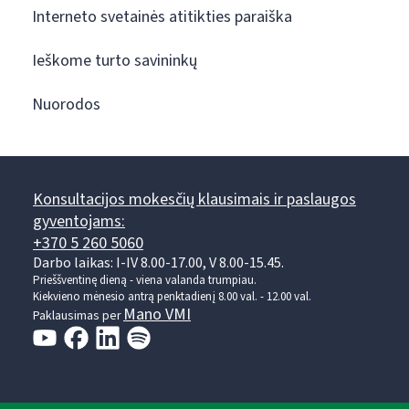
Interneto svetainės atitikties paraiška
Ieškome turto savininkų
Nuorodos
Konsultacijos mokesčių klausimais ir paslaugos
gyventojams:
+370 5 260 5060
Darbo laikas: I-IV 8.00-17.00, V 8.00-15.45.
Prieššventinę dieną - viena valanda trumpiau.
Kiekvieno mėnesio antrą penktadienį 8.00 val. - 12.00 val.
Mano VMI
Paklausimas per