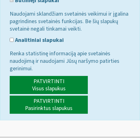
Būtinieji slapukai
Naudojami sklandžiam svetainės veikimui ir įgalina
pagrindines svetainės funkcijas. Be šių slapukų
svetainė negali tinkamai veikti.
Analitiniai slapukai
Renka statistinę informaciją apie svetainės
naudojimą ir naudojami Jūsų naršymo patirties
gerinimui.
PATVIRTINTI
Visus slapukus
PATVIRTINTI
Pasirinktus slapukus