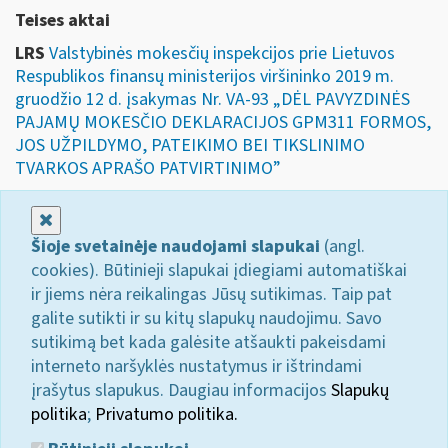
Teises aktai
LRS
Valstybinės mokesčių inspekcijos prie Lietuvos
Respublikos finansų ministerijos viršininko 2019 m.
gruodžio 12 d. įsakymas Nr. VA-93 „DĖL PAVYZDINĖS
PAJAMŲ MOKESČIO DEKLARACIJOS GPM311 FORMOS,
JOS UŽPILDYMO, PATEIKIMO BEI TIKSLINIMO
TVARKOS APRAŠO PATVIRTINIMO”
Uždaryti
Šioje svetainėje naudojami slapukai
(angl.
cookies). Būtinieji slapukai įdiegiami automatiškai
ir jiems nėra reikalingas Jūsų sutikimas. Taip pat
galite sutikti ir su kitų slapukų naudojimu. Savo
sutikimą bet kada galėsite atšaukti pakeisdami
interneto naršyklės nustatymus ir ištrindami
įrašytus slapukus. Daugiau informacijos
Slapukų
politika
;
Privatumo politika.