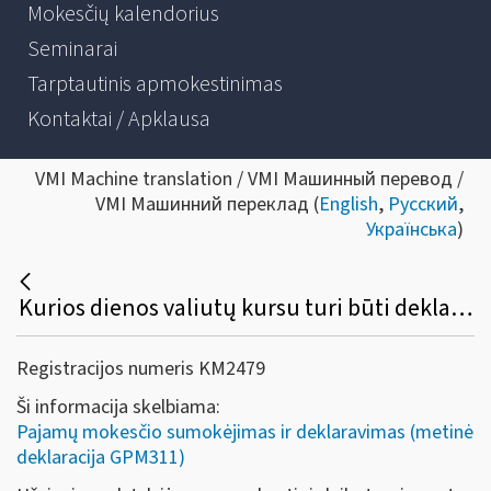
Mokesčių kalendorius
Seminarai
Tarptautinis apmokestinimas
Kontaktai / Apklausa
VMI Machine translation / VMI Машинный перевод /
VMI Машинний переклад (
English
,
Русский
,
Українська
)
Kurios dienos valiutų kursu turi būti deklaruojamos pajamos bei nuo jų sumokėtas pajamų mokestis?
Registracijos numeris KM2479
Ši informacija skelbiama:
Pajamų mokesčio sumokėjimas ir deklaravimas (metinė
deklaracija GPM311)