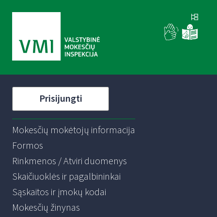
Prisijungti
Mokesčių mokėtojų informacija
Formos
Rinkmenos / Atviri duomenys
Skaičiuoklės ir pagalbininkai
Sąskaitos ir įmokų kodai
Mokesčių žinynas