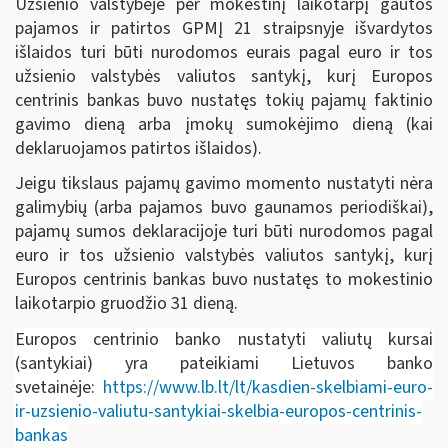
Užsienio valstybėje per mokestinį laikotarpį gautos
pajamos ir patirtos GPMĮ 21 straipsnyje išvardytos
išlaidos turi būti nurodomos eurais pagal euro ir tos
užsienio valstybės valiutos santykį, kurį Europos
centrinis bankas buvo nustatęs tokių pajamų faktinio
gavimo dieną arba įmokų sumokėjimo dieną (kai
deklaruojamos patirtos išlaidos).
Jeigu tikslaus pajamų gavimo momento nustatyti nėra
galimybių (arba pajamos buvo gaunamos periodiškai),
pajamų sumos deklaracijoje turi būti nurodomos pagal
euro ir tos užsienio valstybės valiutos santykį, kurį
Europos centrinis bankas buvo nustatęs to mokestinio
laikotarpio gruodžio 31 dieną.
Europos centrinio banko nustatyti valiutų kursai
(santykiai) yra pateikiami Lietuvos banko
svetainėje:
https://www.lb.lt/lt/kasdien-skelbiami-euro-
ir-uzsienio-valiutu-santykiai-skelbia-europos-centrinis-
bankas