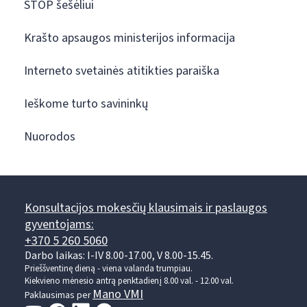
STOP šešėliui
Krašto apsaugos ministerijos informacija
Interneto svetainės atitikties paraiška
Ieškome turto savininkų
Nuorodos
Konsultacijos mokesčių klausimais ir paslaugos
gyventojams:
+370 5 260 5060
Darbo laikas: I-IV 8.00-17.00, V 8.00-15.45.
Prieššventinę dieną - viena valanda trumpiau.
Kiekvieno mėnesio antrą penktadienį 8.00 val. - 12.00 val.
Mano VMI
Paklausimas per