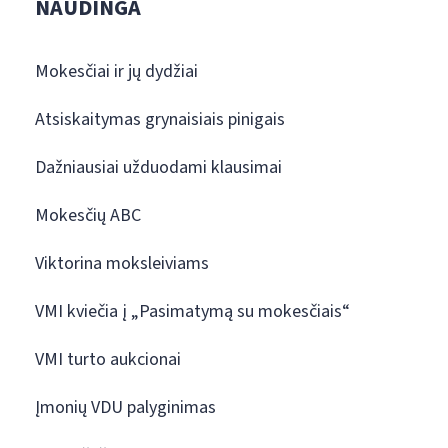
NAUDINGA
Mokesčiai ir jų dydžiai
Atsiskaitymas grynaisiais pinigais
Dažniausiai užduodami klausimai
Mokesčių ABC
Viktorina moksleiviams
VMI kviečia į „Pasimatymą su mokesčiais“
VMI turto aukcionai
Įmonių VDU palyginimas