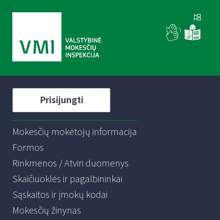
Prisijungti
Mokesčių mokėtojų informacija
Formos
Rinkmenos / Atviri duomenys
Skaičiuoklės ir pagalbininkai
Sąskaitos ir įmokų kodai
Mokesčių žinynas