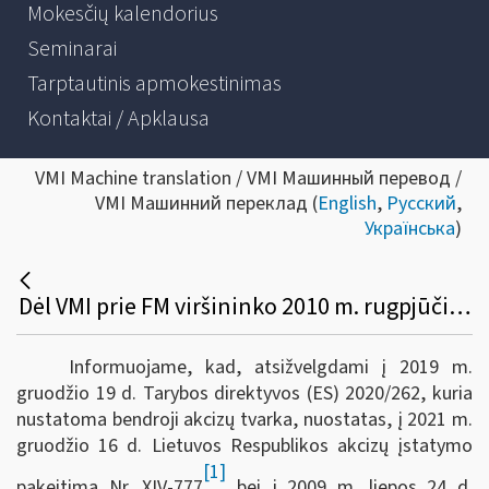
Mokesčių kalendorius
Seminarai
Tarptautinis apmokestinimas
Kontaktai / Apklausa
VMI Machine translation / VMI Машинный перевод /
VMI Машинний переклад (
English
,
Русский
,
Українська
)
Dėl VMI prie FM viršininko 2010 m. rugpjūčio 2 d. įsakymo Nr. VA-88 pakeitimo
Informuojame, kad, atsižvelgdami į 2019 m.
gruodžio 19 d. Tarybos direktyvos (ES) 2020/262, kuria
nustatoma bendroji akcizų tvarka, nuostatas, į 2021 m.
gruodžio 16 d. Lietuvos Respublikos akcizų įstatymo
[1]
pakeitimą Nr. XIV-777
bei į 2009 m. liepos 24 d.