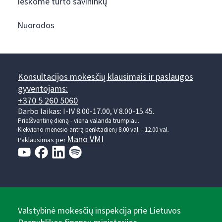
Ieškome turto savininkų
Nuorodos
Konsultacijos mokesčių klausimais ir paslaugos
gyventojams:
+370 5 260 5060
Darbo laikas: I-IV 8.00-17.00, V 8.00-15.45.
Prieššventinę dieną - viena valanda trumpiau.
Kiekvieno mėnesio antrą penktadienį 8.00 val. - 12.00 val.
Mano VMI
Paklausimas per
Valstybinė mokesčių inspekcija prie Lietuvos