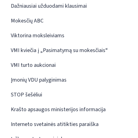
Dažniausiai užduodami klausimai
Mokesčių ABC
Viktorina moksleiviams
VMI kviečia į „Pasimatymą su mokesčiais“
VMI turto aukcionai
Įmonių VDU palyginimas
STOP šešėliui
Krašto apsaugos ministerijos informacija
Interneto svetainės atitikties paraiška