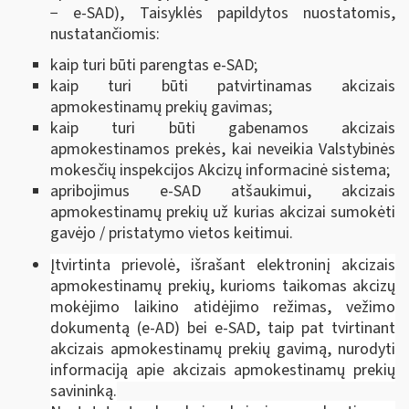
− e-SAD), Taisyklės papildytos nuostatomis,
nustatančiomis:
kaip turi būti parengtas e-SAD;
kaip turi būti patvirtinamas akcizais
apmokestinamų prekių gavimas;
kaip turi būti gabenamos akcizais
apmokestinamos prekės, kai neveikia Valstybinės
mokesčių inspekcijos Akcizų informacinė sistema;
apribojimus e-SAD atšaukimui, akcizais
apmokestinamų prekių už kurias akcizai sumokėti
gavėjo / pristatymo vietos keitimui.
Įtvirtinta prievolė, išrašant elektroninį akcizais
apmokestinamų prekių, kurioms taikomas akcizų
mokėjimo laikino atidėjimo režimas, vežimo
dokumentą (e-AD) bei e-SAD, taip pat tvirtinant
akcizais apmokestinamų prekių gavimą, nurodyti
informaciją apie akcizais apmokestinamų prekių
savininką.