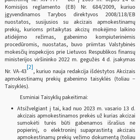
Komisijos reglamento (EB) Nr. 684/2009, kuriuo
įgyvendinamos Tarybos direktyvos 2008/118/EB
nuostatos, susijusios su akcizais apmokestinamų
prekių, kurioms pritaikytas akcizų mokėjimo laikino
atidėjimo režimas, gabenimo kompiuterinėmis
procedūromis, nuostatas, buvo priimtas Valstybinės
mokesčių inspekcijos prie Lietuvos Respublikos finansų
ministerijos viršininko 2022 m. gegužės 4 d. įsakymas
[2]
Nr. VA-43
, kuriuo nauja redakcija išdėstytos Akcizais
apmokestinamų prekių gabenimo taisyklės (toliau −
Taisyklės).
Esminiai Taisyklių pakeitimai:
Atsižvelgiant į tai, kad nuo 2023 m. vasario 13 d.
akcizais apmokestinamos prekės už kurias akcizai
sumokėti turės būti gabenamos išrašius ne
popierinį, o elektroninį supaprastintą akcizais
apmokestinamų prekių vežimo dokumentą (toliau