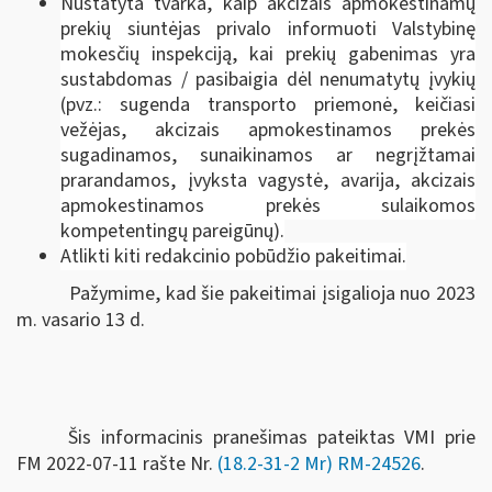
Nustatyta tvarka, kaip akcizais apmokestinamų
prekių siuntėjas privalo informuoti Valstybinę
mokesčių inspekciją, kai prekių gabenimas yra
sustabdomas / pasibaigia dėl nenumatytų įvykių
(pvz.: sugenda transporto priemonė, keičiasi
vežėjas, akcizais apmokestinamos prekės
sugadinamos, sunaikinamos ar negrįžtamai
prarandamos, įvyksta vagystė, avarija, akcizais
apmokestinamos prekės sulaikomos
kompetentingų pareigūnų).
Atlikti kiti redakcinio pobūdžio pakeitimai.
Pažymime, kad šie pakeitimai įsigalioja nuo 2023
m. vasario 13 d.
Šis informacinis pranešimas pateiktas VMI prie
FM
2022-07-11 rašte Nr.
(18.2-31-2 Mr) RM-24526
.