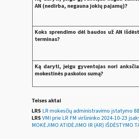
AN (nedirba, negauna jokių pajamų)?
Koks sprendimo dėl baudos už AN išdė
terminas?
Ką daryti, jeigu gyventojas nori anksčia
mokestinės paskolos sumą?
Teises aktai
LRS
LR mokesčių administravimo įstatymo 88 
LRS
VMI prie LR FM viršininko 2024-10-2
MOKĖJIMO ATIDĖJIMO IR (AR) IŠDĖSTYMO T