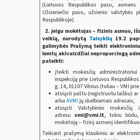
(Lietuvos Respublikos paso, asmens 
Užsieniečio paso, užsienio valstybės p
Respublikoje).
2. jeigu mokėtojas – fizinis asmuo, iš
veiklą, nurodytą
Taisyklių
19.2 papu
galimybės Prašymą teikti elektronini
lemtų akivaizdžiai neproporcingą adm
pateikti:
įteikti mokesčių administratoriui
inspekciją prie Lietuvos Respublikos
g. 14, 01107 Vilnius (toliau ‒ VMI pr
atsiųsti paštu (registruotu laišku) ar
arba
AVMI
jų skelbiamais adresais;
atsiųsti Valstybinės mokesčių i
adresu
vmi@vmi.lt
, tokiu būdu,
mokėtoją ‒ fizinį asmenį identifikuo
Teikiant prašymą klasikiniu ar elektroni