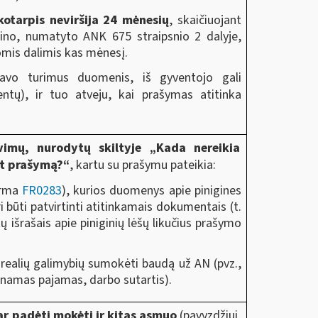
ikotarpis neviršija 24 mėnesių
, skaičiuojant
no, numatyto ANK 675 straipsnio 2 dalyje,
omis dalimis kas mėnesį.
 savo turimus duomenis, iš gyventojo gali
tų), ir tuo atveju, kai prašymas atitinka
avimų, nurodytų skiltyje „Kada nereikia
nt prašymą?“
, kartu su prašymu pateikia:
orma
FR0283
), kurios duomenys apie pinigines
i būti patvirtinti atitinkamais dokumentais (t.
ų išrašais apie piniginių lėšų likučius prašymo
realių galimybių sumokėti baudą už AN (pvz.,
namas pajamas, darbo sutartis).
ar padėti mokėti ir kitas asmuo
(pavyzdžiui,