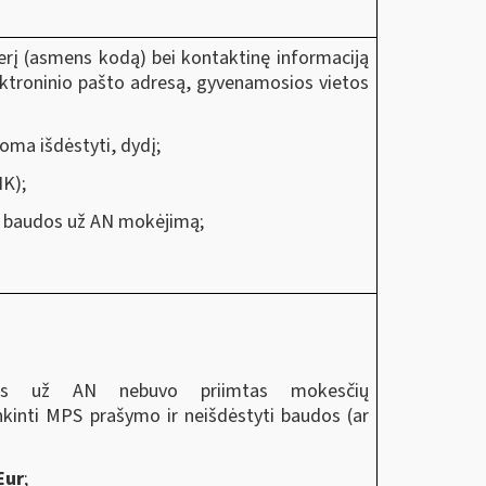
merį (asmens kodą) bei kontaktinę informaciją
lektroninio pašto adresą, gyvenamosios vietos
oma išdėstyti, dydį;
IK);
ti baudos už AN mokėjimą;
dos už AN nebuvo priimtas mokesčių
kinti MPS prašymo ir neišdėstyti baudos (ar
Eur
;