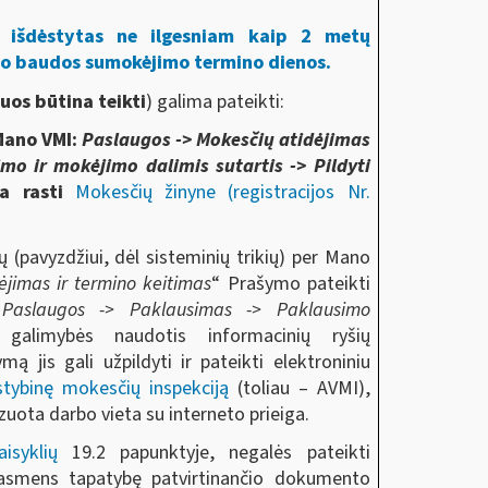
 išdėstytas ne ilgesniam kaip 2 metų
to baudos sumokėjimo termino dienos.
juos būtina teikti
) galima pateikti:
 Mano VMI:
Paslaugos -> Mokesčių atidėjimas
imo ir mokėjimo dalimis sutartis -> Pildyti
ma rasti
Mokesčių žinyne (registracijos Nr.
 (pavyzdžiui, dėl sisteminių trikių) per Mano
ėjimas ir termino keitimas
“ Prašymo pateikti
I
Paslaugos ->
Paklausimas -> Paklausimo
galimybės naudotis informacinių ryšių
 jis gali užpildyti ir pateikti elektroniniu
lstybinę mokesčių inspekciją
(toliau – AVMI),
uota darbo vieta su interneto prieiga.
aisyklių
19.2 papunktyje, negalės pateikti
o asmens tapatybę patvirtinančio dokumento