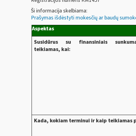
Registracijos numeris KM1457
Ši informacija skelbiama:
Prašymas išdėstyti mokesčių ar baudų sumok
Aspektas
Susidūrus su finansiniais sunkum
teikiamas, kai:
Kada, kokiam terminui ir kaip teikiamas