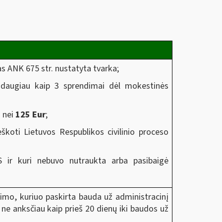
 ANK 675 str. nustatyta tvarka;
e daugiau kaip 3 sprendimai dėl mokestinės
s nei
125 Eur
;
škoti Lietuvos Respublikos civilinio proceso
ir kuri nebuvo nutraukta arba pasibaigė
rimo, kuriuo paskirta bauda už administracinį
ne anksčiau kaip prieš 20 dienų iki baudos už