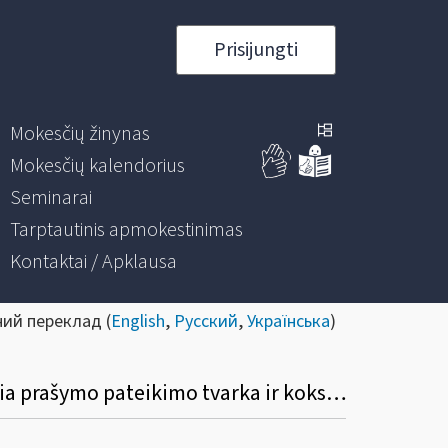
Prisijungti
Mokesčių žinynas
Mokesčių kalendorius
Seminarai
Tarptautinis apmokestinimas
Kontaktai / Apklausa
ний переклад (
English
,
Русский
,
Українська
)
Kada galima pateikti prašymą dėl administracinių baudų sumokėjimo išdėstymo? Kokia prašymo pateikimo tvarka ir koks sprendimo priėmimo terminas?