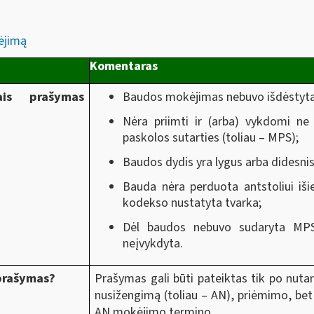
ėjimą
Komentaras
ais prašymas
Baudos mokėjimas nebuvo išdėstytas
Nėra priimti ir (arba) vykdomi n
paskolos sutarties (toliau – MPS);
Baudos dydis yra lygus arba didesni
Bauda nėra perduota antstoliui išie
kodekso nustatyta tvarka;
Dėl baudos nebuvo sudaryta MPS 
neįvykdyta.
 prašymas?
Prašymas gali būti pateiktas tik po nuta
nusižengimą (toliau – AN), priėmimo, bet 
AN mokėjimo termino.