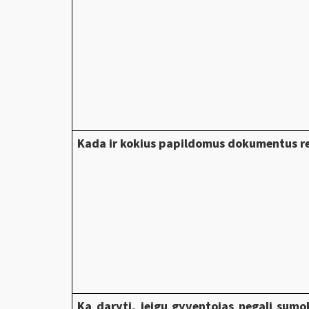
Kada ir kokius papildomus dokumentus re
Ką daryti, jeigu gyventojas negali sumo