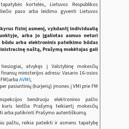
tapatybės kortelės, Lietuvos Respublikos
iliečio paso arba leidimo gyventi Lietuvos
skyrus fizinį asmenį, vykdantį individualią
nktyje, arba jo įgaliotas asmuo neturi
u būdu arba elektroninis pateikimo būdas
inistracinę naštą, Prašymą mokėtojas gali
 tiesiogiai, atvykęs į Valstybinę mokesčių
 finansų ministerijos adresu: Vasario 16-osios
ie FM)arba
AVMI
;
 per pasiuntinių (kurjerių) įmones į VMI prie FM
nspekcijos bendruoju elektroninio pašto
 kuris leidžia Prašymą teikiantį mokesčių
ti arba patikrinti Prašymo autentiškumą.
niu paštu, reikia pateikti ir asmens tapatybę