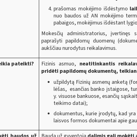
prašomas mokėjimo išdėstymo
la
nuo
baudos už AN mokėjimo termi
pabaigos, mokėjimus išdėstant lygi
Mokesčių administratorius, įvertinęs
paprašyti papildomų duomenų (dokumen
aukščiau nurodytus reikalavimus.
ikia pateikti?
Fizinis asmuo,
neatitinkantis reikal
pridėti papildomų dokumentų, teikia
užpildytą Fizinių asmenų anketą (f
lėšas, esančias banko įstaigose, tur
y. visuose bankuose, esančių sąskait
teikimo datai);
dokumentus, kurie įrodytų, kad yra 
laisvos formos dokumentai apie gau
kėti baudos už
Baudą už gyventoją
dalimis gali mokėti 