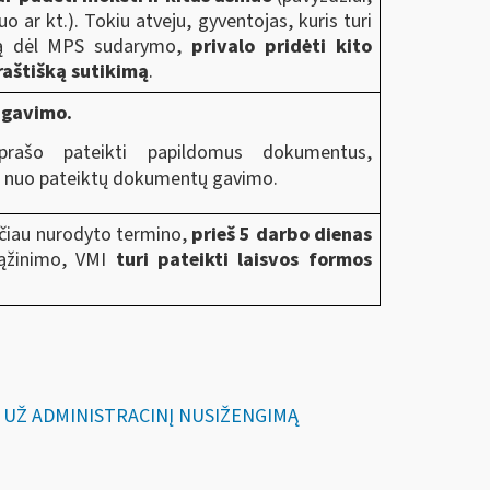
o ar kt.). Tokiu atveju, gyventojas, kuris turi
mą dėl MPS sudarymo,
privalo pridėti kito
raštišką sutikimą
.
 gavimo.
prašo pateikti papildomus dokumentus,
ų nuo pateiktų dokumentų gavimo.
čiau nurodyto termino,
prieš 5 darbo dienas
rąžinimo, VMI
turi pateikti laisvos formos
OS UŽ ADMINISTRACINĮ NUSIŽENGIMĄ