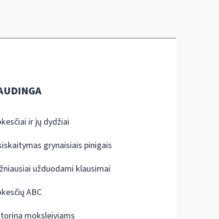
AUDINGA
kesčiai ir jų dydžiai
siskaitymas grynaisiais pinigais
žniausiai užduodami klausimai
kesčių ABC
ktorina moksleiviams