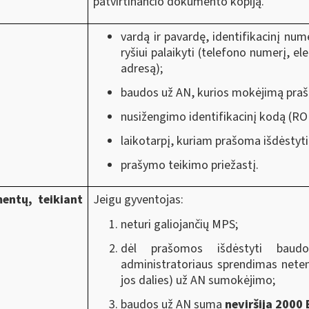
patvirtinančio dokumento kopiją.
vardą ir pavardę, identifikacinį nu
ryšiui palaikyti (telefono numerį, e
adresą);
baudos už AN, kurios mokėjimą praš
nusižengimo identifikacinį kodą (RO
laikotarpį, kuriam prašoma išdėsty
prašymo teikimo priežastį.
entų, teikiant
Jeigu gyventojas:
neturi galiojančių MPS;
dėl prašomos išdėstyti bau
administratoriaus sprendimas neten
jos dalies) už AN sumokėjimo;
baudos už AN suma
neviršija 2000 