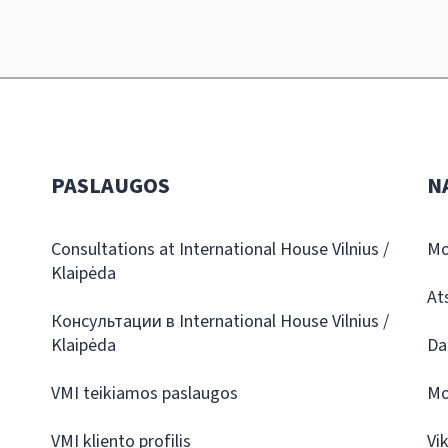
PASLAUGOS
N
Consultations at International House Vilnius /
Mo
Klaipėda
At
Консультации в International House Vilnius /
Klaipėda
Da
VMI teikiamos paslaugos
Mo
VMI kliento profilis
Vi