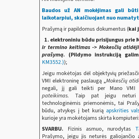
Baudos už AN mokėjimas gali būti
laikotarpiui, skaičiuojant nuo numaty
Prašymą ir papildomus dokumentus (
kai 
1. elektroniniu būdu prisijungus prie
ir termino keitimas -> Mokesčių atidėj
prašymą
.
(Pildymo instrukciją gali
KM3552.)
);
Jeigu mokėtojas dėl objektyvių priežasčių
VMI elektroninę paslaugą „
Mokesčių atid
negali, jį gali teikti per Mano VM
pateikimas.
Taip pat jeigu neturi 
technologinėmis priemonėmis, tai Prašymą
būdu, atvykęs į bet kurią
apskrities va
kurioje yra mokėtojams skirta kompiuteriz
SVARBU.
Fizinis asmuo, nurodytas
T
Prašymo, jeigu jis neturės galiojanči