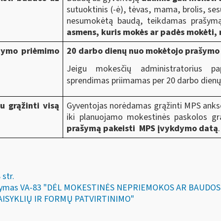
sutuoktinis (-ė), tėvas, mama, brolis, sesu
nesumokėtą baudą, teikdamas prašy
asmens, kuris mokės ar padės mokėti, 
stymo priėmimo
20 darbo dienų nuo mokėtojo prašymo
Jeigu mokesčių administratorius pa
sprendimas priimamas per 20 darbo dien
u grąžinti visą
Gyventojas norėdamas grąžinti MPS anks
iki planuojamo mokestinės paskolos g
prašymą pakeisti MPS įvykdymo datą
.
str.
3 įsakymas VA-83 "DĖL MOKESTINĖS NEPRIEMOKOS AR BAUD
AISYKLIŲ IR FORMŲ PATVIRTINIMO"