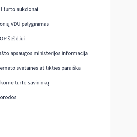
I turto aukcionai
onių VDU palyginimas
OP šešėliui
ašto apsaugos ministerijos informacija
terneto svetainės atitikties paraiška
škome turto savininkų
orodos