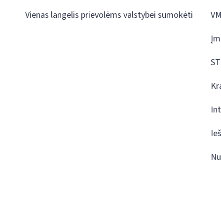
Vienas langelis prievolėms valstybei sumokėti
VM
Įm
ST
Kr
In
Ie
Nu