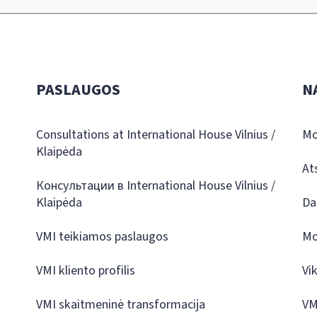
PASLAUGOS
N
Consultations at International House Vilnius /
Mo
Klaipėda
At
Консультации в International House Vilnius /
Klaipėda
Da
VMI teikiamos paslaugos
Mo
VMI kliento profilis
Vi
VMI skaitmeninė transformacija
VM