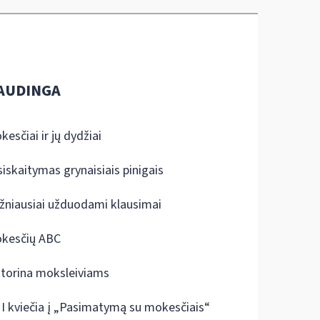
AUDINGA
kesčiai ir jų dydžiai
siskaitymas grynaisiais pinigais
žniausiai užduodami klausimai
kesčių ABC
ktorina moksleiviams
I kviečia į „Pasimatymą su mokesčiais“