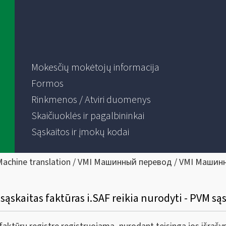
Mokesčių mokėtojų informacija
Formos
Rinkmenos / Atviri duomenys
Skaičiuoklės ir pagalbininkai
Sąskaitos ir įmokų kodai
Machine translation / VMI Машинный перевод / VMI Машин