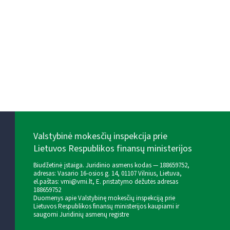
Valstybinė mokesčių inspekcija prie
Lietuvos Respublikos finansų ministerijos
Biudžetinė įstaiga. Juridinio asmens kodas — 188659752,
adresas: Vasario 16-osios g. 14, 01107 Vilnius, Lietuva,
el.paštas:
vmi@vmi.lt
, E. pristatymo dėžutės adresas
188659752
Duomenys apie Valstybinę mokesčių inspekciją prie
Lietuvos Respublikos finansų ministerijos kaupiami ir
saugomi Juridinių asmenų registre