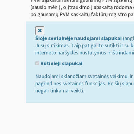
PVM sąskaita faktūra gaunamų PVM sąskaitų fa
(sausio mėn.), o įtraukimo į apskaitą rodoma 
po gaunamų PVM sąskaitų faktūrų registro pa
Uždaryti
Šioje svetainėje naudojami slapukai
(angl
Jūsų sutikimas. Taip pat galite sutikti ir s
interneto naršyklės nustatymus ir ištrindam
Būtinieji slapukai
Naudojami sklandžiam svetainės veikimui ir 
pagrindines svetainės funkcijas. Be šių slap
negali tinkamai veikti.