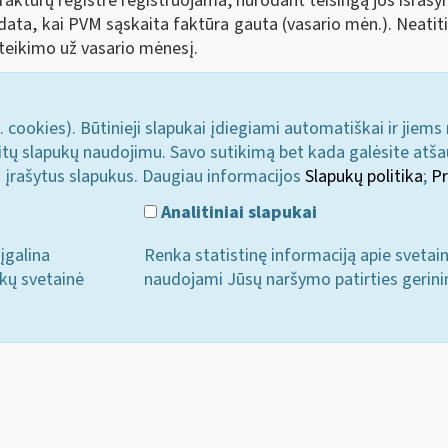
ktūrų registre registruojama, nurodant teisingą jos išraš
data, kai PVM sąskaita faktūra gauta (vasario mėn.). Neatit
teikimo už vasario mėnesį.
. cookies). Būtinieji slapukai įdiegiami automatiškai ir jiems
u kitų slapukų naudojimu. Savo sutikimą bet kada galėsite atš
i įrašytus slapukus. Daugiau informacijos
Slapukų politika
;
Pr
Analitiniai slapukai
įgalina
Renka statistinę informaciją apie svetai
ukų svetainė
naudojami Jūsų naršymo patirties gerini