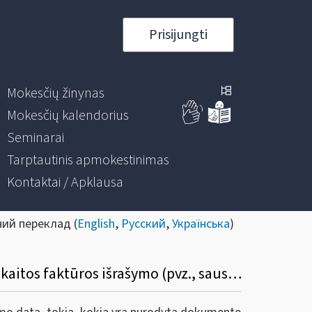
Prisijungti
Mokesčių žinynas
Mokesčių kalendorius
Seminarai
Tarptautinis apmokestinimas
Kontaktai / Apklausa
ний переклад (
English
,
Русский
,
Українська
)
Kurią datą, registruojant gautas PVM sąskaitas faktūras i.SAF reikia nurodyti - PVM sąskaitos faktūros išrašymo (pvz., sausio), ar PVM sąskaitos faktūros gavimo datą (pvz., vasario)?