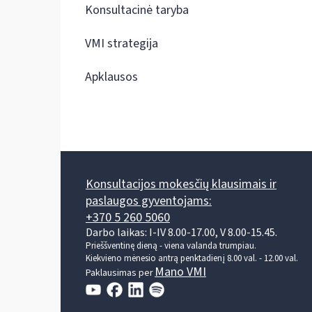
Konsultacinė taryba
VMI strategija
Apklausos
Konsultacijos mokesčių klausimais ir
paslaugos gyventojams:
+370 5 260 5060
Darbo laikas: I-IV 8.00-17.00, V 8.00-15.45.
Prieššventinę dieną - viena valanda trumpiau.
Kiekvieno mėnesio antrą penktadienį 8.00 val. - 12.00 val.
Mano VMI
Paklausimas per