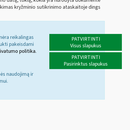
ymo datą, tokią, kokia yra nurodyta dokumente
ikimas kryžminio sutikrinimo ataskaitoje dings
 nėra reikalingas
PATVIRTINTI
aukti pakeisdami
Visus slapukus
ivatumo politika.
PATVIRTINTI
Pasirinktus slapukus
nės naudojimą ir
mui.