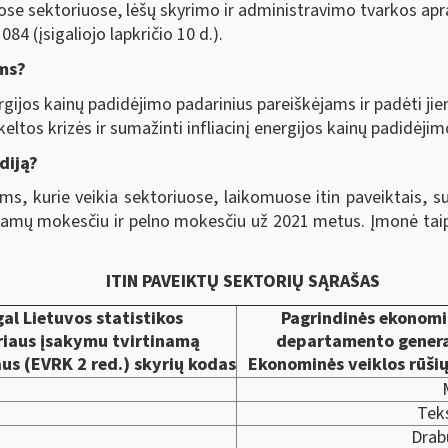
ose sektoriuose, lėšų skyrimo ir administravimo tvarkos apr
84 (įsigaliojo lapkričio 10 d.).
ėms?
ergijos kainų padidėjimo padarinius pareiškėjams ir padėti jie
eltos krizės ir sumažinti infliacinį energijos kainų padidėji
diją?
s, kurie veikia sektoriuose, laikomuose itin paveiktais, sub
jamų mokesčiu ir pelno mokesčiu už 2021 metus. Įmonė taip 
ITIN PAVEIKTŲ SEKTORIŲ
SĄRAŠAS
al Lietuvos statistikos
Pagrindinės ekonomin
riaus įsakymu tvirtinamą
departamento general
aus (EVRK 2 red.) skyrių kodas
Ekonominės veiklos rūšių
Tek
Drab