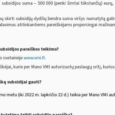
s subsidijos suma – 500 000 (penki šimtai tūkstančių) eurų,
mų skirti subsidijų dydžių bendra suma viršys numatytą gal
eikalavimus atitinkantiems pareiškėjams proporcingai mažina
ubsidijos paraiškos teikimo?
to svetainėje
www.vmi.lt
.
eiškėjai, kurie per Mano VMI autorizuotų paslaugų sritį, kuri
šką subsidijai gauti?
mo metu (iki 2022 m. lapkričio 22 d.) teikia per Mano VMI au
kvietimą teikti subsidijų paraišką?