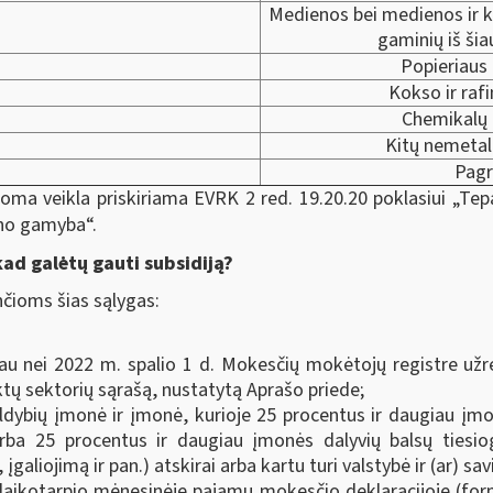
Medienos bei medienos ir 
gaminių iš ši
Popieriaus
Kokso ir raf
Chemikalų 
Kitų nemetal
Pagr
oma veikla priskiriama EVRK 2 red. 19.20.20 poklasiui „Tepa
ino gamyba“.
 kad galėtų gauti subsidiją?
nčioms šias sąlygas:
iau nei 2022 m. spalio 1 d. Mokesčių mokėtojų registre už
iktų sektorių sąrašą, nustatytą Aprašo priede;
valdybių įmonė ir įmonė, kurioje 25 procentus ir daugiau įm
arba 25 procentus ir daugiau įmonės dalyvių balsų tiesiog
galiojimą ir pan.) atskirai arba kartu turi valstybė ir (ar) sav
 laikotarpio mėnesinėje pajamų mokesčio deklaracijoje (f