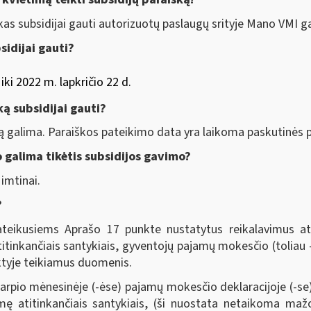
kas subsidijai gauti autorizuotų paslaugų srityje Mano VMI ga
sidijai gauti?
iki 2022 m. lapkričio 22 d.
ką subsidijai gauti?
šką galima. Paraiškos pateikimo data yra laikoma paskutinės
o galima tikėtis subsidijos gavimo?
imtinai.
?
pateikusiems Aprašo 17 punkte nustatytus reikalavimus a
titinkančiais santykiais, gyventojų pajamų mokesčio (toliau 
ktyje teikiamus duomenis.
otarpio mėnesinėje (-ėse) pajamų mokesčio deklaracijoje (-
ę atitinkančiais santykiais, (ši nuostata netaikoma ma