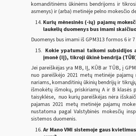
komanditinėms ūkinėms bendrijoms ir tikrosi
asmenys) ir (arba) metinėje pelno mokesčio d
Kurių mėnesinės (-ių) pajamų mokesč
laukelių duomenys bus imami s
kaičiuo
Duomenys bus imami iš GPM313 formos 6 ir 7 l
Kokie ypatumai taikomi subsidijos a
įmonė (IĮ), tikroji ūkinė bendrija (TŪ
Jei pareiškėjas yra MB, IĮ, KŪB ar TŪB, į GPM
nuo pareiškėjo 2021 metų metinėje pajamų m
nariams, komanditinių ūkinių bendrijų ir tikr
išmokėtų išmokų, priskiriamų A ir B klasė
taisyklėse, nuo kurių pareiškėjas nėra išskaič
pajamas 2021 metų metinėje pajamų mokesčio
nustatoma pagal Valstybinės mokesčių inspe
sistemos duomenis.
Ar
Mano VMI sistemoje
gaus kvietimus