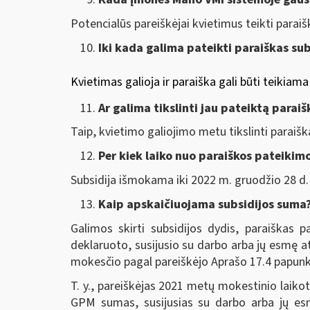
Potencialūs pareiškėjai kvietimus teikti paraiš
Iki kada galima pateikti paraiškas sub
Kvietimas galioja ir paraiška gali būti teikiama 
Ar galima tikslinti jau pateiktą paraiš
Taip, kvietimo galiojimo metu tikslinti parai
Per kiek laiko nuo paraiškos pateikim
Subsidija išmokama iki 2022 m. gruodžio 28 d. 
Kaip apskaičiuojama subsidijos suma
Galimos skirti subsidijos dydis, paraiškas 
deklaruoto, susijusio su darbo arba jų esmę a
mokesčio pagal pareiškėjo Aprašo 17.4 papun
T. y., pareiškėjas 2021 metų mokestinio laik
GPM sumas, susijusias su darbo arba jų esm