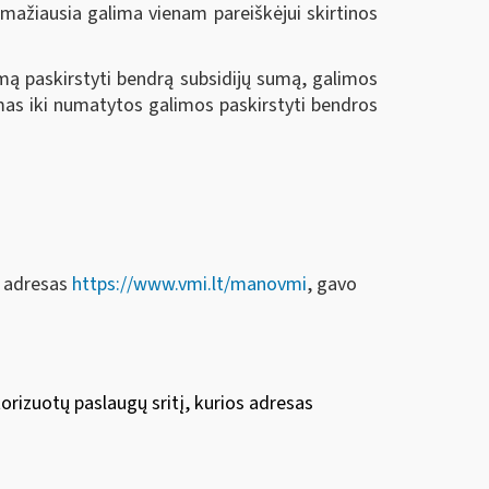
 mažiausia galima vienam pareiškėjui skirtinos
imą paskirstyti bendrą subsidijų sumą, galimos
mas iki numatytos galimos paskirstyti bendros
os adresas
https://www.vmi.lt/manovmi
, gavo
torizuotų paslaugų sritį, kurios adresas