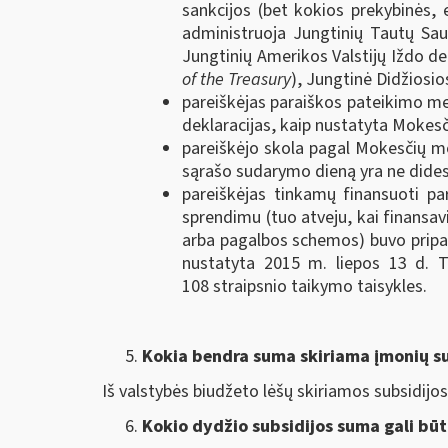
sankcijos (bet kokios prekybinės, 
administruoja Jungtinių Tautų Sau
Jungtinių Amerikos Valstijų Iždo d
of the Treasury
), Jungtinė Didžiosios
pareiškėjas paraiškos pateikimo me
deklaracijas, kaip nustatyta Mokes
pareiškėjo skola pagal Mokesčių mo
sąrašo sudarymo dieną yra ne dides
pareiškėjas tinkamų finansuoti pa
sprendimu (tuo atveju, kai finansa
arba pagalbos schemos) buvo pripaži
nustatyta 2015 m. liepos 13 d. 
108 straipsnio taikymo taisykles.
Kokia bendra suma skiriama įmonių s
Iš valstybės biudžeto lėšų skiriamos subsidijos
Kokio dydžio subsidijos suma gali būt