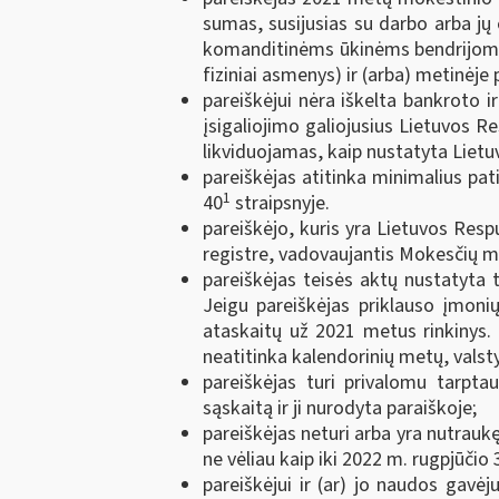
sumas, susijusias su darbo arba j
komanditinėms ūkinėms bendrijoms 
fiziniai asmenys) ir (arba) metinė
pareiškėjui nėra iškelta bankroto 
įsigaliojimo galiojusius Lietuvos R
likviduojamas, kaip nustatyta Lietu
pareiškėjas atitinka minimalius p
1
40
straipsnyje.
pareiškėjo, kuris yra Lietuvos Resp
registre, vadovaujantis Mokesčių m
pareiškėjas teisės aktų nustatyta 
Jeigu pareiškėjas priklauso įmonių
ataskaitų už 2021 metus rinkinys. T
neatitinka kalendorinių metų, valsty
pareiškėjas turi privalomu tarpta
sąskaitą ir ji nurodyta paraiškoje;
pareiškėjas neturi arba yra nutraukęs
ne vėliau kaip iki 2022 m. rugpjūčio 
pareiškėjui ir (ar) jo naudos gavė