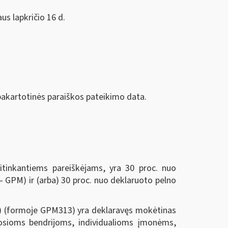
us lapkričio 16 d.
 pakartotinės paraiškos pateikimo data.
titinkantiems pareiškėjams, yra 30 proc. nuo
– GPM) ir (arba) 30 proc. nuo deklaruoto pelno
se) (formoje GPM313) yra deklaravęs mokėtinas
žosioms bendrijoms, individualioms įmonėms,