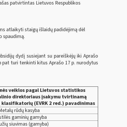
ašas patvirtintas Lietuvos Respublikos
ms atlaikyti staigų išlaidų padidėjimą dėl
mo spaudimą.
sidijų dydį susiejant su pareiškėjų iki Aprašo
pat turi tenkinti kitus Aprašo 17 p. nurodytus
ės veiklos pagal Lietuvos statistikos
inio direktoriaus įsakymu tvirtinamą
 klasifikatorių (EVRK 2 red.) pavadinimas
Metalų rūdų kasyba
stilės gaminių gamyba
užių siuvimas (gamyba)