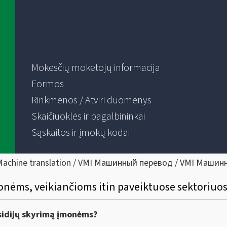
Mokesčių mokėtojų informacija
Formos
Rinkmenos / Atviri duomenys
Skaičiuoklės ir pagalbininkai
Sąskaitos ir įmokų kodai
Machine translation / VMI Машинный перевод / VMI Машин
onėms, veikiančioms itin paveiktuose sektoriuo
idijų skyrimą įmonėms?