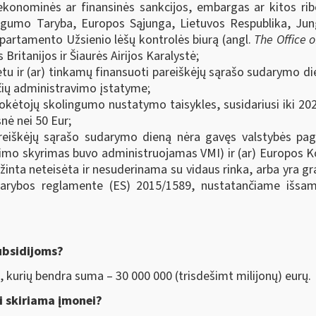
ekonominės ar finansinės sankcijos, embargas ar kitos rib
gumo Taryba, Europos Sąjunga, Lietuvos Respublika, Jungt
epartamento Užsienio lėšų kontrolės biurą (angl.
The Office 
 Britanijos ir Šiaurės Airijos Karalystė;
tu ir (ar) tinkamų finansuoti pareiškėjų sąrašo sudarymo di
čių administravimo įstatyme;
kėtojų skolingumo nustatymo taisykles, susidariusi iki 202
nė nei 50 Eur;
reiškėjų sąrašo sudarymo dieną nėra gavęs valstybės pagal
vimo skyrimas buvo administruojamas VMI) ir (ar) Europos K
nta neteisėta ir nesuderinama su vidaus rinka, arba yra grą
Tarybos reglamente (ES) 2015/1589, nustatančiame išsam
ubsidijoms?
, kurių bendra suma – 30 000 000 (trisdešimt milijonų) eurų.
i skiriama įmonei?