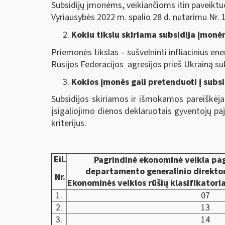
Subsidijų įmonėms, veikiančioms itin paveiktu
Vyriausybės 2022 m. spalio 28 d. nutarimu Nr. 10
Kokiu tikslu skiriama subsidija įmon
Priemonės tikslas – sušvelninti infliacinius en
Rusijos Federacijos agresijos prieš Ukrainą suk
Kokios įmonės gali pretenduoti į subsi
Subsidijos skiriamos ir išmokamos pareiškėjam
įsigaliojimo dienos deklaruotais gyventojų pa
kriterijus.
Eil.
Pagrindinė ekonominė veikla pag
departamento generalinio direkto
Nr.
Ekonominės veiklos rūšių klasifikatori
1.
07
2.
13
3.
14