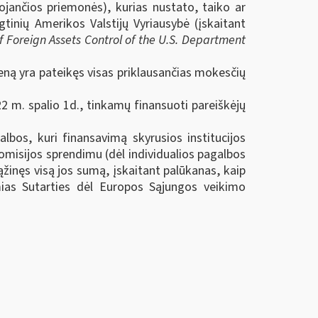
ojančios priemonės), kurias nustato, taiko ar
inių Amerikos Valstijų Vyriausybė (įskaitant
of Foreign Assets Control of the U.S. Department
eną yra pateikęs visas priklausančias mokesčių
2 m. spalio 1d., tinkamų finansuoti pareiškėjų
bos, kuri finansavimą skyrusios institucijos
omisijos sprendimu (dėl individualios pagalbos
žinęs visą jos sumą, įskaitant palūkanas, kaip
ias Sutarties dėl Europos Sąjungos veikimo