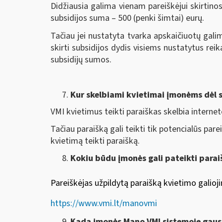
Didžiausia galima vienam pareiškėjui skirtino
subsidijos suma – 500 (penki šimtai) eurų.
Tačiau jei nustatyta tvarka apskaičiuotų gali
skirti subsidijos dydis visiems nustatytus r
subsidijų sumos.
Kur skelbiami kvietimai įmonėms dėl s
VMI kvietimus teikti paraiškas skelbia interne
Tačiau paraišką gali teikti tik potencialūs par
kvietimą teikti paraišką.
Kokiu būdu įmonės gali pateikti parai
Pareiškėjas užpildytą paraišką kvietimo galioji
https://www.vmi.lt/manovmi
Kada įmonės Mano VMI sistemoje gaus 