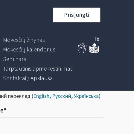
Prisijungti
Mokesčių žinynas
Mokesčių kalendorius
Seminarai
Tarptautinis apmokestinimas
Kontaktai / Apklausa
ний переклад (
English
,
Русский
,
Українська
)
se“