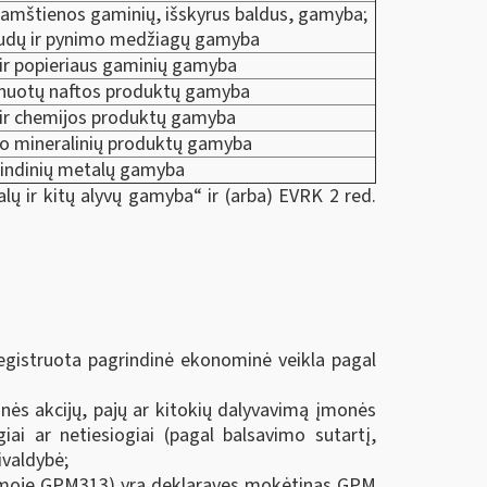
kamštienos gaminių, išskyrus baldus, gamyba;
audų ir pynimo medžiagų gamyba
 ir popieriaus gaminių gamyba
inuotų naftos produktų gamyba
ir chemijos produktų gamyba
o mineralinių produktų gamyba
indinių metalų gamyba
lų ir kitų alyvų gamyba“ ir (arba) EVRK 2 red.
registruota pagrindinė ekonominė veikla pagal
onės akcijų, pajų ar kitokių dalyvavimą įmonės
iai ar netiesiogiai (pagal balsavimo sutartį,
ivaldybė;
ormoje GPM313) yra deklaravęs mokėtinas GPM