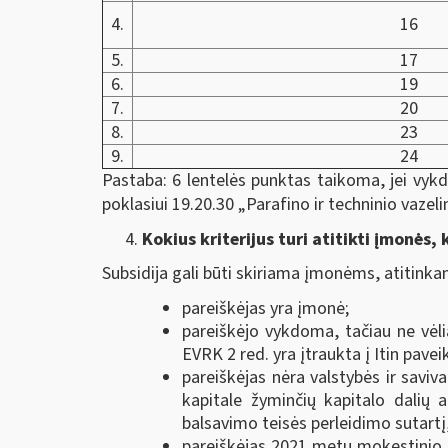
4.
16
5.
17
6.
19
7.
20
8.
23
9.
24
Pastaba: 6 lentelės punktas taikoma, jei vykd
poklasiui 19.20.30 „Parafino ir techninio vazel
Kokius kriterijus turi atitikti įmonės,
Subsidija gali būti skiriama įmonėms, atitinka
pareiškėjas yra įmonė;
pareiškėjo vykdoma, tačiau ne vėl
EVRK 2 red. yra įtraukta į Itin pave
pareiškėjas nėra valstybės ir savi
kapitale žyminčių kapitalo dalių 
balsavimo teisės perleidimo sutartį, į
pareiškėjas 2021 metų mokestinio