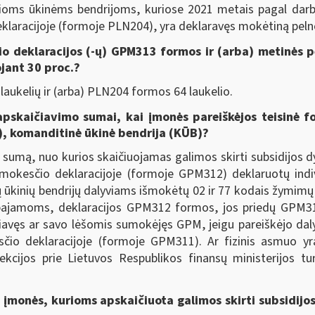
oms ūkinėms bendrijoms, kuriose 2021 metais pagal darbo
eklaracijoje (formoje PLN204), yra deklaravęs mokėtiną pe
io deklaracijos (-ų) GPM313 formos ir (arba) metinės 
jant 30 proc.?
aukelių ir (arba) PLN204 formos 64 laukelio.
pskaičiavimo sumai, kai įmonės pareiškėjos teisinė fo
B), komanditinė ūkinė bendrija (KŪB)?
 sumą, nuo kurios skaičiuojamas galimos skirti subsidijos 
okesčio deklaracijoje (formoje GPM312) deklaruotų indiv
ųjų ūkinių bendrijų dalyviams išmokėtų 02 ir 77 kodais žymi
s pajamoms, deklaracijos GPM312 formos, jos priedų GPM
iavęs ar savo lėšomis sumokėjęs GPM, jeigu pareiškėjo dalyvia
 deklaracijoje (formoje GPM311). Ar fizinis asmuo yra pa
kcijos prie Lietuvos Respublikos finansų ministerijos tu
 įmonės, kurioms apskaičiuota galimos skirti subsidij