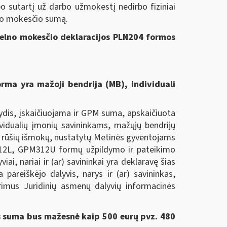
 sutartį už darbo užmokestį nedirbo fiziniai
lno mokesčio sumą.
pelno mokesčio deklaracijos PLN204 formos
rma yra mažoji bendrija (MB), individuali
dydis, įskaičiuojama ir GPM suma, apskaičiuota
idualių įmonių savininkams, mažųjų bendrijų
mų rūšių išmokų, nustatytų Metinės gyventojams
312L, GPM312U formų užpildymo ir pateikimo
i, nariai ir (ar) savininkai yra deklaravę šias
reiškėjo dalyvis, narys ir (ar) savininkas,
rimus Juridinių asmenų dalyvių informacinės
os suma bus mažesnė kaip 500 eurų pvz. 480