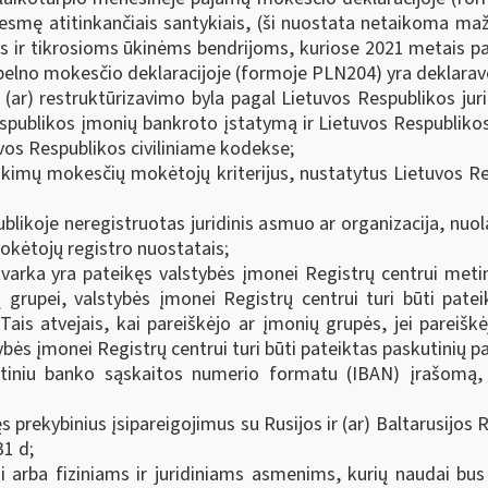
ų esmę atitinkančiais santykiais, (ši nuostata netaikoma 
ir tikrosioms ūkinėms bendrijoms, kuriose 2021 metais pa
je pelno mokesčio deklaracijoje (formoje PLN204) yra dekla
ir (ar) restruktūrizavimo byla pagal Lietuvos Respublikos 
espublikos įmonių bankroto įstatymą ir Lietuvos Respublikos
vos Respublikos civiliniame kodekse;
atikimų mokesčių mokėtojų kriterijus, nustatytus Lietuvos
ublikoje neregistruotas juridinis asmuo ar organizacija, nu
okėtojų registro nuostatais;
tvarka yra pateikęs valstybės įmonei Registrų centrui metin
 grupei, valstybės įmonei Registrų centrui turi būti pate
ais atvejais, kai pareiškėjo ar įmonių grupės, jei pareiškė
bės įmonei Registrų centrui turi būti pateiktas paskutinių p
utiniu banko sąskaitos numerio formatu (IBAN) įrašomą, 
 prekybinius įsipareigojimus su Rusijos ir (ar) Baltarusijos Re
31 d;
jui arba fiziniams ir juridiniams asmenims, kurių naudai b