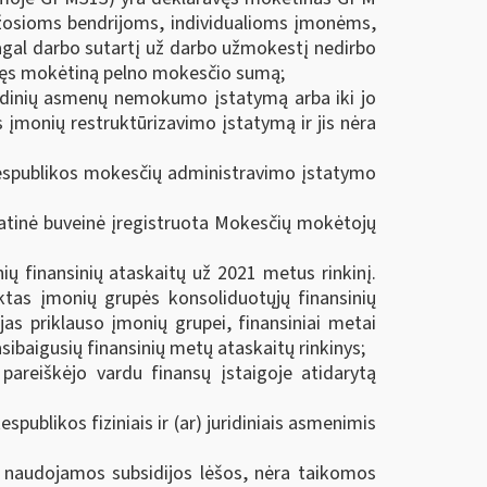
mažosioms bendrijoms, individualioms įmonėms,
gal darbo sutartį už darbo užmokestį nedirbo
ravęs mokėtiną pelno mokesčio sumą;
juridinių asmenų nemokumo įstatymą arba iki jo
 įmonių restruktūrizavimo įstatymą ir jis nėra
 Respublikos mokesčių administravimo įstatymo
olatinė buveinė įregistruota Mokesčių mokėtojų
ių finansinių ataskaitų už 2021 metus rinkinį.
iktas įmonių grupės konsoliduotųjų finansinių
jas priklauso įmonių grupei, finansiniai metai
asibaigusių finansinių metų ataskaitų rinkinys;
pareiškėjo vardu finansų įstaigoje atidarytą
spublikos fiziniais ir (ar) juridiniais asmenimis
us naudojamos subsidijos lėšos, nėra taikomos