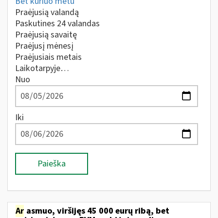
Bet kuriuo metu
Praėjusią valandą
Paskutines 24 valandas
Praėjusią savaitę
Praėjusį mėnesį
Praėjusiais metais
Laikotarpyje…
Nuo
Iki
Paieška
Ar
asmuo, viršijęs 45 000 eurų ribą, bet