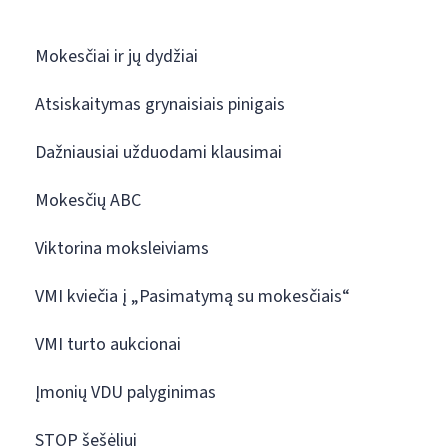
Mokesčiai ir jų dydžiai
Atsiskaitymas grynaisiais pinigais
Dažniausiai užduodami klausimai
Mokesčių ABC
Viktorina moksleiviams
VMI kviečia į „Pasimatymą su mokesčiais“
VMI turto aukcionai
Įmonių VDU palyginimas
STOP šešėliui