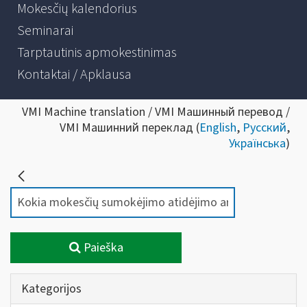
Mokesčių kalendorius
Seminarai
Tarptautinis apmokestinimas
Kontaktai / Apklausa
VMI Machine translation / VMI Машинный перевод /
VMI Машинний переклад (
English
,
Русский
,
Українська
)
Paieška
Kategorijos