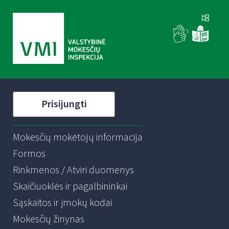
Prisijungti
Mokesčių mokėtojų informacija
Formos
Rinkmenos / Atviri duomenys
Skaičiuoklės ir pagalbininkai
Sąskaitos ir įmokų kodai
Mokesčių žinynas