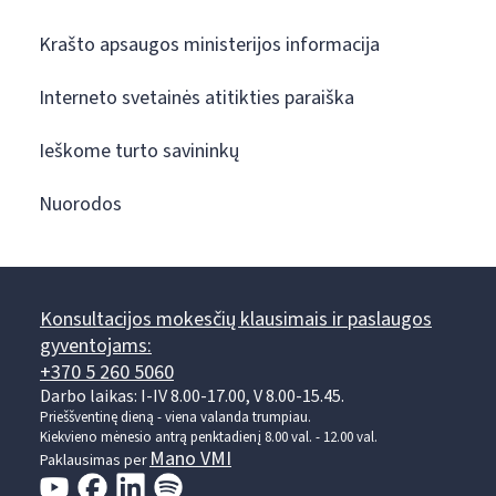
Krašto apsaugos ministerijos informacija
Interneto svetainės atitikties paraiška
Ieškome turto savininkų
Nuorodos
Konsultacijos mokesčių klausimais ir paslaugos
gyventojams:
+370 5 260 5060
Darbo laikas: I-IV 8.00-17.00, V 8.00-15.45.
Prieššventinę dieną - viena valanda trumpiau.
Kiekvieno mėnesio antrą penktadienį 8.00 val. - 12.00 val.
Mano VMI
Paklausimas per