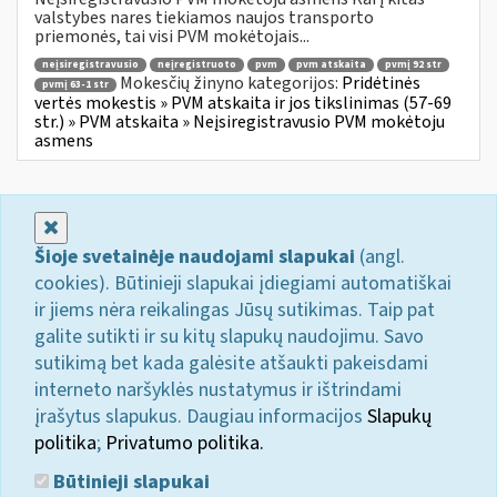
valstybes nares tiekiamos naujos transporto
priemonės, tai visi PVM mokėtojais...
neįsiregistravusio
neįregistruoto
pvm
pvm atskaita
pvmį 92 str
Mokesčių žinyno kategorijos:
Pridėtinės
pvmį 63-1 str
vertės mokestis » PVM atskaita ir jos tikslinimas (57-69
str.) » PVM atskaita » Neįsiregistravusio PVM mokėtoju
asmens
Uždaryti
Šioje svetainėje naudojami slapukai
(angl.
cookies). Būtinieji slapukai įdiegiami automatiškai
ir jiems nėra reikalingas Jūsų sutikimas. Taip pat
galite sutikti ir su kitų slapukų naudojimu. Savo
sutikimą bet kada galėsite atšaukti pakeisdami
interneto naršyklės nustatymus ir ištrindami
įrašytus slapukus. Daugiau informacijos
Slapukų
politika
;
Privatumo politika.
Būtinieji slapukai