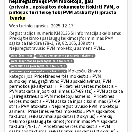
neįsiregistravęs PVM mokėtoju, gali
(privalo...apskaitos dokumente išskirti PVM, o
pirkėjas turi teisę tokį PVM atskaityti įprasta
tvarka
Web turinio sąrašas
2025-12-17
Registracijos numeris KM3136 Ši informacija skelbiama:
Prekių tiekimo (paslaugų teikimo) įforminimas PVM
sąskaita faktūra (78-1, 79, 82, 105, 109 str.)
Neįsiregistravusio PVM mokėtoju asmens PVM...
pvm išskyrimas
išskirti pvm ne pvm sąskaitoje faktūroje
pvm išskyrimas ne pvm sąskaitoje faktūroje
pvm suma ne pvm sąskaitoje faktūroje
Mokesčių žinyno
pvm sumą ne pvm sąskaitoje faktūroje
kategorijos:
Pridėtinės vertės mokestis » PVM
sumokėjimas, grąžintino PVM apskaičiavimas, PVM
permokos įskaitymas ir
Pridėtinės vertės mokestis »
PVM atskaita ir jos tikslinimas (57-69 str.) » PVM atskaita
» Įsiregistravusio PVM mokėtoju asmens
Pridėtinės
vertės mokestis » PVM atskaita ir jos tikslinimas (57-69
str.) » PVM atskaita » Neįsiregistravusio PVM mokėtoju
asmens
Pridėtinės vertės mokestis » PVM sąskaitos
faktūros, reikalavimai apskaitai (IX skyrius) » Prekių
tiekimo (paslaugų teikimo) įforminimas PVM sąskaita
faktūra (78-1, 7
Pridėtinės vertės mokestis » PVM
sąskaitos faktūros, reikalavimai apskaitai (IX skyrius) »