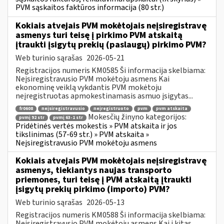
PVM sąskaitos faktūros informacija (80 str.)
Kokiais atvejais PVM mokėtojais neįsiregistravę
asmenys turi teisę į pirkimo PVM atskaitą
įtraukti įsigytų prekių (paslaugų) pirkimo PVM?
Web turinio sąrašas
2026-05-21
Registracijos numeris KM0585 Ši informacija skelbiama:
Neįsiregistravusio PVM mokėtoju asmens Kai
ekonominę veiklą vykdantis PVM mokėtoju
neįregistruotas apmokestinamasis asmuo įsigytas...
fr0608
neįsiregistravusio
neįregistruoto
pvm
pvm atskaita
Mokesčių žinyno kategorijos:
pvmį 92 str
pvmį 63-1 str
Pridėtinės vertės mokestis » PVM atskaita ir jos
tikslinimas (57-69 str.) » PVM atskaita »
Neįsiregistravusio PVM mokėtoju asmens
Kokiais atvejais PVM mokėtojais neįsiregistravę
asmenys, tiekiantys naujas transporto
priemones, turi teisę į PVM atskaitą įtraukti
įsigytų prekių pirkimo (importo) PVM?
Web turinio sąrašas
2026-05-13
Registracijos numeris KM0588 Ši informacija skelbiama:
Neįsiregistravusio PVM mokėtoju asmens Kai į kitas