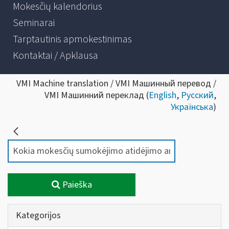
Mokesčių kalendorius
Seminarai
Tarptautinis apmokestinimas
Kontaktai / Apklausa
VMI Machine translation / VMI Машинный перевод /
VMI Машинний переклад (
English
,
Русский
,
Українська
)
Paieška
Kategorijos