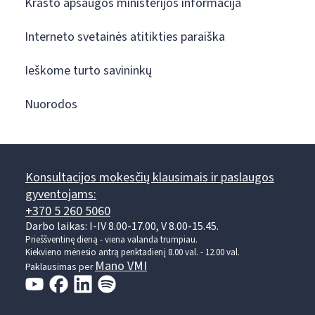
Krašto apsaugos ministerijos informacija
Interneto svetainės atitikties paraiška
Ieškome turto savininkų
Nuorodos
Konsultacijos mokesčių klausimais ir paslaugos
gyventojams:
+370 5 260 5060
Darbo laikas: I-IV 8.00-17.00, V 8.00-15.45.
Prieššventinę dieną - viena valanda trumpiau.
Kiekvieno mėnesio antrą penktadienį 8.00 val. - 12.00 val.
Mano VMI
Paklausimas per