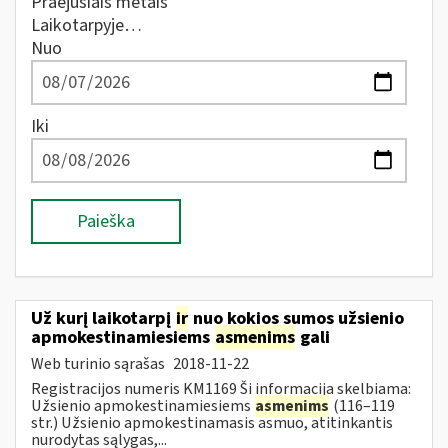
Praėjusiais metais
Laikotarpyje…
Nuo
Iki
Paieška
Už kurį laikotarpį
ir
nuo kokios sumos užsienio
apmokestinamiesiems
asmenims
gali
Web turinio sąrašas
2018-11-22
Registracijos numeris KM1169 Ši informacija skelbiama:
Užsienio apmokestinamiesiems
asmenims
(116–119
str.) Užsienio apmokestinamasis asmuo, atitinkantis
nurodytas sąlygas,...