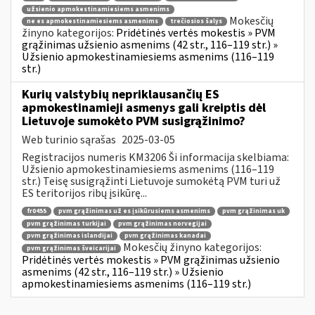
užsienio apmokestinamiesiems asmenims
Mokesčių
ne es apmokestinamiesiems asmenims
trečiosios šalys
žinyno kategorijos:
Pridėtinės vertės mokestis » PVM
grąžinimas užsienio asmenims (42 str., 116–119 str.) »
Užsienio apmokestinamiesiems asmenims (116–119
str.)
Kurių valstybių nepriklausančių ES
apmokestinamieji asmenys gali kreiptis dėl
Lietuvoje sumokėto PVM susigrąžinimo?
Web turinio sąrašas
2025-03-05
Registracijos numeris KM3206 Ši informacija skelbiama:
Užsienio apmokestinamiesiems asmenims (116–119
str.) Teisę susigrąžinti Lietuvoje sumokėtą PVM turi už
ES teritorijos ribų įsikūrę...
fr0455
pvm grąžinimas už es įsikūrusiems asmenims
pvm grąžinimas uk
pvm grąžinimas turkijai
pvm grąžinimas norvegijai
pvm grąžinimas islandijai
pvm grąžinimas kanadai
Mokesčių žinyno kategorijos:
pvm grąžinimas šveicarijai
Pridėtinės vertės mokestis » PVM grąžinimas užsienio
asmenims (42 str., 116–119 str.) » Užsienio
apmokestinamiesiems asmenims (116–119 str.)