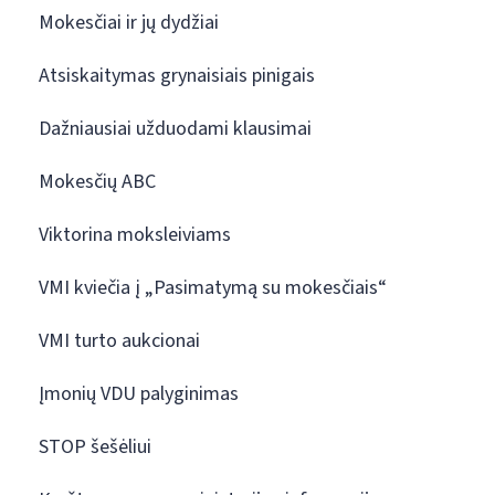
Mokesčiai ir jų dydžiai
Atsiskaitymas grynaisiais pinigais
Dažniausiai užduodami klausimai
Mokesčių ABC
Viktorina moksleiviams
VMI kviečia į „Pasimatymą su mokesčiais“
VMI turto aukcionai
Įmonių VDU palyginimas
STOP šešėliui