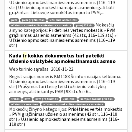
Užsienio apmokestinamiesiems asmenims (116–119
str.) Užsienio apmokestinamajam asmeniui gali būti
grąžintas: Lietuvoje sumokėtas importo PVM,...
pvm
pvm grąžinimas
užsienio asmenims
Mokesčių
užsienio apmokestinamiesiems asmenims
pvmį 118 str
žinyno kategorijos:
Pridėtinės vertės mokestis » PVM
grąžinimas užsienio asmenims (42 str., 116–119 str.) »
Užsienio apmokestinamiesiems asmenims (116–119
str.)
Kada
ir
kokius dokumentus turi pateikti
užsienio valstybės apmokestinamasis asmuo
Web turinio sąrašas
2018-11-22
Registracijos numeris KM1188 Ši informacija skelbiama:
Užsienio apmokestinamiesiems asmenims (116–119
str.) Prašymus turi teisę teikti užsienio valstybių
asmenys, atitinkantys PVMĮ 98 str. 5 ir 6...
fr0601
pvm
pvm grąžinimas
ūkininkai
kompensacinis priedas
užsienio asmenims
užsienio apmokestinamiesiems asmenims
Mokesčių žinyno kategorijos:
Pridėtinės vertės mokestis
» PVM grąžinimas užsienio asmenims (42 str., 116–119
str.) » Užsienio apmokestinamiesiems asmenims (116–
119 str.)