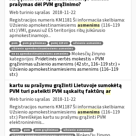
prašymas dėl PVM grąžinimo?
Web turinio sąrašas
2018-11-22
Registracijos numeris KM1181 Ši informacija skelbiama:
Užsienio apmokestinamiesiems
asmenims
(116–119
str.) VMI, gavusi už ES teritorijos ribų įsikūrusio
apmokestinamojo...
pvm
pvm grąžinimas
pvmį 119 str
užsienio asmenims
užsienio apmokestinamiesiems asmenims
Mokesčių žinyno
ne es apmokestinamiesiems asmenims
kategorijos:
Pridėtinės vertės mokestis » PVM
grąžinimas užsienio asmenims (42 str., 116–119 str.) »
Užsienio apmokestinamiesiems asmenims (116–119
str.)
kartu su prašymu grąžinti Lietuvoje sumokėtą
PVM turi pateikti PVM sąskaitų faktūrų
ar
Web turinio sąrašas
2018-11-22
Registracijos numeris KM1187 Ši informacija skelbiama:
Užsienio apmokestinamiesiems
asmenims
(116–119
str.) Pareiškėjas kartu su prašymu grąžinti PVM
elektroninėmis...
epris
pvm
pvm grąžinimas
užsienio asmenims
Mokesčių žinyno
užsienio apmokestinamiesiems asmenims