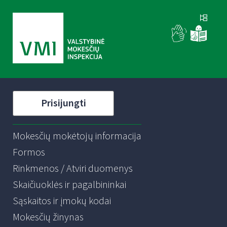
Prisijungti
Mokesčių mokėtojų informacija
Formos
Rinkmenos / Atviri duomenys
Skaičiuoklės ir pagalbininkai
Sąskaitos ir įmokų kodai
Mokesčių žinynas