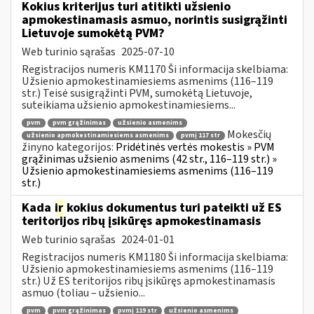
Kokius kriterijus turi atitikti užsienio
apmokestinamasis asmuo, norintis susigrąžinti
Lietuvoje sumokėtą PVM?
Web turinio sąrašas
2025-07-10
Registracijos numeris KM1170 Ši informacija skelbiama:
Užsienio apmokestinamiesiems asmenims (116–119
str.) Teisė susigrąžinti PVM, sumokėtą Lietuvoje,
suteikiama užsienio apmokestinamiesiems...
pvm
pvm grąžinimas
užsienio asmenims
Mokesčių
užsienio apmokestinamiesiems asmenims
pvmį 117 str
žinyno kategorijos:
Pridėtinės vertės mokestis » PVM
grąžinimas užsienio asmenims (42 str., 116–119 str.) »
Užsienio apmokestinamiesiems asmenims (116–119
str.)
Kada
ir
kokius dokumentus turi pateikti už ES
teritorijos ribų įsikūręs apmokestinamasis
Web turinio sąrašas
2024-01-01
Registracijos numeris KM1180 Ši informacija skelbiama:
Užsienio apmokestinamiesiems asmenims (116–119
str.) Už ES teritorijos ribų įsikūręs apmokestinamasis
asmuo (toliau – užsienio...
pvm
pvm grąžinimas
pvmį 119 str
užsienio asmenims