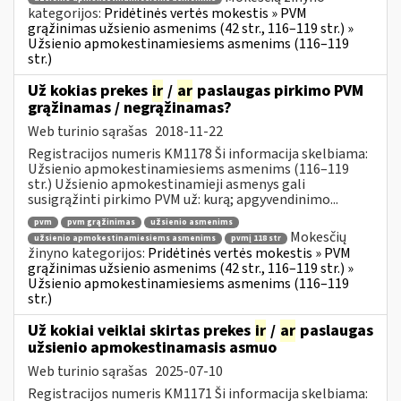
kategorijos:
Pridėtinės vertės mokestis » PVM
grąžinimas užsienio asmenims (42 str., 116–119 str.) »
Užsienio apmokestinamiesiems asmenims (116–119
str.)
Už kokias prekes
ir
/
ar
paslaugas pirkimo PVM
grąžinamas / negrąžinamas?
Web turinio sąrašas
2018-11-22
Registracijos numeris KM1178 Ši informacija skelbiama:
Užsienio apmokestinamiesiems asmenims (116–119
str.) Užsienio apmokestinamieji asmenys gali
susigrąžinti pirkimo PVM už: kurą; apgyvendinimo...
pvm
pvm grąžinimas
užsienio asmenims
Mokesčių
užsienio apmokestinamiesiems asmenims
pvmį 118 str
žinyno kategorijos:
Pridėtinės vertės mokestis » PVM
grąžinimas užsienio asmenims (42 str., 116–119 str.) »
Užsienio apmokestinamiesiems asmenims (116–119
str.)
Už kokiai veiklai skirtas prekes
ir
/
ar
paslaugas
užsienio apmokestinamasis asmuo
Web turinio sąrašas
2025-07-10
Registracijos numeris KM1171 Ši informacija skelbiama: