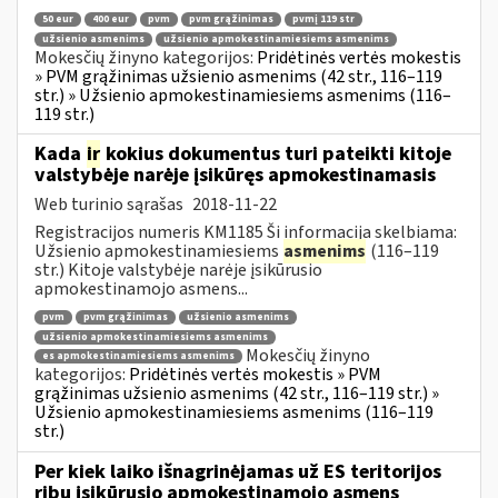
50 eur
400 eur
pvm
pvm grąžinimas
pvmį 119 str
užsienio asmenims
užsienio apmokestinamiesiems asmenims
Mokesčių žinyno kategorijos:
Pridėtinės vertės mokestis
» PVM grąžinimas užsienio asmenims (42 str., 116–119
str.) » Užsienio apmokestinamiesiems asmenims (116–
119 str.)
Kada
ir
kokius dokumentus turi pateikti kitoje
valstybėje narėje įsikūręs apmokestinamasis
Web turinio sąrašas
2018-11-22
Registracijos numeris KM1185 Ši informacija skelbiama:
Užsienio apmokestinamiesiems
asmenims
(116–119
str.) Kitoje valstybėje narėje įsikūrusio
apmokestinamojo asmens...
pvm
pvm grąžinimas
užsienio asmenims
užsienio apmokestinamiesiems asmenims
Mokesčių žinyno
es apmokestinamiesiems asmenims
kategorijos:
Pridėtinės vertės mokestis » PVM
grąžinimas užsienio asmenims (42 str., 116–119 str.) »
Užsienio apmokestinamiesiems asmenims (116–119
str.)
Per kiek laiko išnagrinėjamas už ES teritorijos
ribų įsikūrusio apmokestinamojo asmens