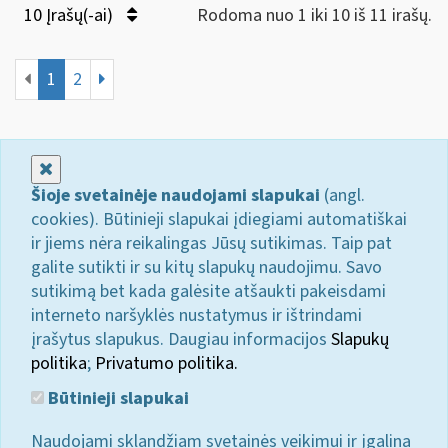
10 Įrašų(-ai)
Rodoma nuo 1 iki 10 iš 11 irašų.
1
2
Uždaryti
Šioje svetainėje naudojami slapukai
(angl.
cookies). Būtinieji slapukai įdiegiami automatiškai
ir jiems nėra reikalingas Jūsų sutikimas. Taip pat
galite sutikti ir su kitų slapukų naudojimu. Savo
sutikimą bet kada galėsite atšaukti pakeisdami
interneto naršyklės nustatymus ir ištrindami
įrašytus slapukus. Daugiau informacijos
Slapukų
politika
;
Privatumo politika.
Būtinieji slapukai
Naudojami sklandžiam svetainės veikimui ir įgalina