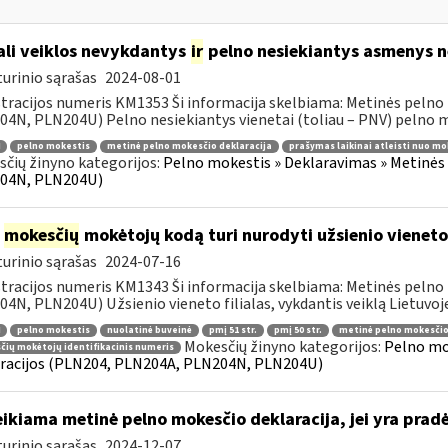
li veiklos nevykdantys
ir
pelno nesiekiantys asmenys ne
urinio sąrašas
2024-08-01
tracijos numeris KM1353 Ši informacija skelbiama: Metinės pelno
4N, PLN204U) Pelno nesiekiantys vienetai (toliau – PNV) pelno mo
pelno mokestis
metinė pelno mokesčio deklaracija
prašymas laikinai atleisti nuo mo
čių žinyno kategorijos:
Pelno mokestis » Deklaravimas » Metinės
04N, PLN204U)
į
mokesčių
mokėtojų kodą turi nurodyti užsienio vieneto f
urinio sąrašas
2024-07-16
tracijos numeris KM1343 Ši informacija skelbiama: Metinės pelno
4N, PLN204U) Užsienio vieneto filialas, vykdantis veiklą Lietuvoje
pelno mokestis
nuolatinė buveinė
pmį 51 str.
pmį 50 str.
metinė pelno mokesčio
Mokesčių žinyno kategorijos:
Pelno mo
ių mokėtojų identifikacinis numeris
racijos (PLN204, PLN204A, PLN204N, PLN204U)
ikiama metinė pelno mokesčio deklaracija, jei yra pra
urinio sąrašas
2024-12-07