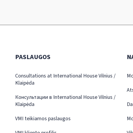
PASLAUGOS
N
Consultations at International House Vilnius /
Mo
Klaipėda
At
Консультации в International House Vilnius /
Klaipėda
Da
VMI teikiamos paslaugos
Mo
VMI kliento profilis
Vi