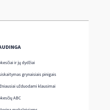
AUDINGA
kesčiai ir jų dydžiai
siskaitymas grynaisiais pinigais
žniausiai užduodami klausimai
kesčių ABC
ktorina moksleiviams