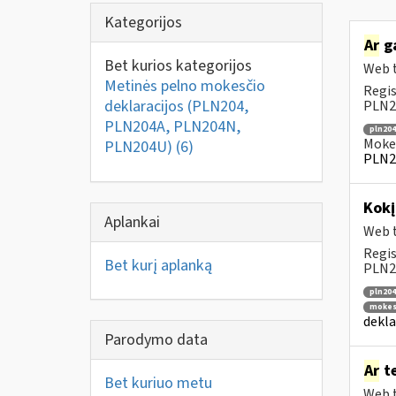
Kategorijos
Ar
ga
Bet kurios kategorijos
Web t
Metinės pelno mokesčio
Regis
deklaracijos (PLN204,
PLN20
PLN204A, PLN204N,
pln204
Mokes
PLN204U)
(6)
PLN2
Kok
Aplankai
Web t
Regis
Bet kurį aplanką
PLN20
pln204
mokesč
dekla
Parodymo data
Ar
te
Bet kuriuo metu
Web t