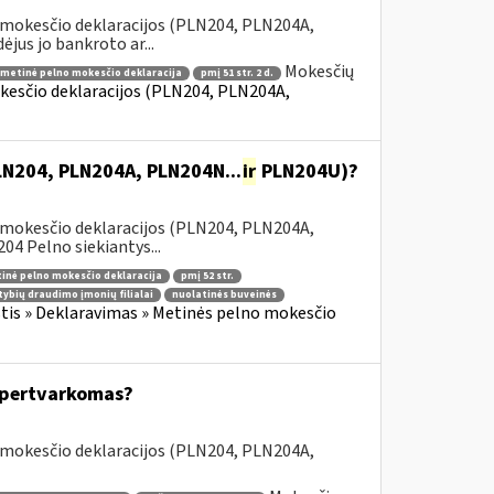
 mokesčio deklaracijos (PLN204, PLN204A,
jus jo bankroto ar...
Mokesčių
metinė pelno mokesčio deklaracija
pmį 51 str. 2 d.
kesčio deklaracijos (PLN204, PLN204A,
PLN204, PLN204A, PLN204N...
ir
PLN204U)?
 mokesčio deklaracijos (PLN204, PLN204A,
 Pelno siekiantys...
inė pelno mokesčio deklaracija
pmį 52 str.
tybių draudimo įmonių filialai
nuolatinės buveinės
is » Deklaravimas » Metinės pelno mokesčio
s pertvarkomas?
 mokesčio deklaracijos (PLN204, PLN204A,