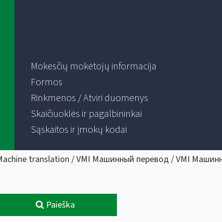
Mokesčių mokėtojų informacija
Formos
Rinkmenos / Atviri duomenys
Skaičiuoklės ir pagalbininkai
Sąskaitos ir įmokų kodai
Machine translation / VMI Машинный перевод / VMI Машин
Paieška