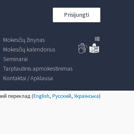
Prisijungti
Mokesčių žinynas
Mokesčių kalendorius
Seminarai
Tarptautinis apmokestinimas
Kontaktai / Apklausa
ний переклад (
English
,
Русский
,
Українська
)