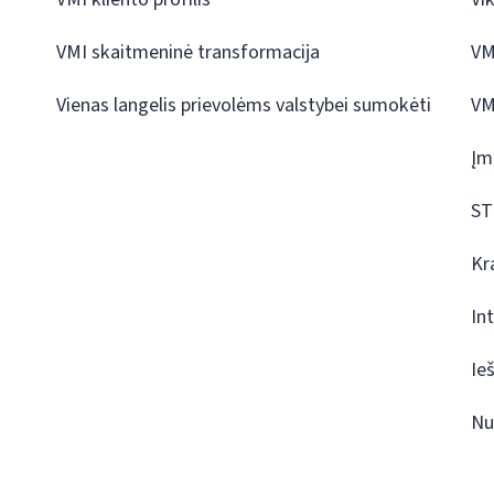
VMI skaitmeninė transformacija
VM
Vienas langelis prievolėms valstybei sumokėti
VM
Įm
ST
Kr
In
Ie
Nu