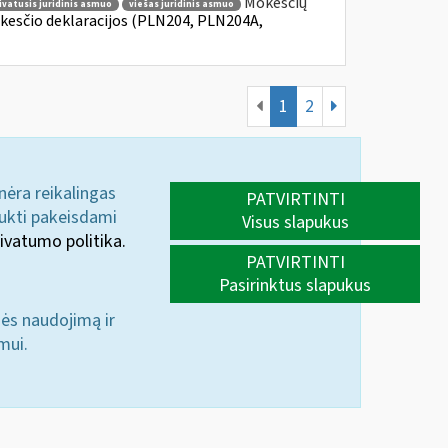
Mokesčių
ivatusis juridinis asmuo
viešas juridinis asmuo
kesčio deklaracijos (PLN204, PLN204A,
1
2
 nėra reikalingas
PATVIRTINTI
aukti pakeisdami
Visus slapukus
ivatumo politika.
PATVIRTINTI
Pasirinktus slapukus
nės naudojimą ir
mui.