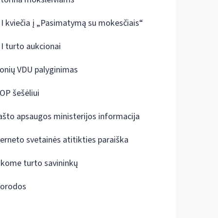
I kviečia į „Pasimatymą su mokesčiais“
I turto aukcionai
onių VDU palyginimas
OP šešėliui
ašto apsaugos ministerijos informacija
terneto svetainės atitikties paraiška
škome turto savininkų
orodos