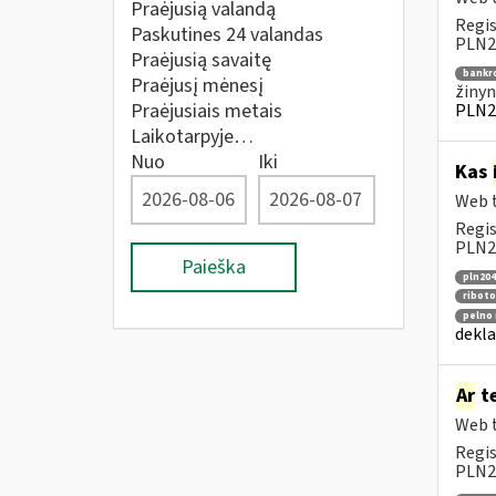
Praėjusią valandą
Regis
Paskutines 24 valandas
PLN20
Praėjusią savaitę
bankr
Praėjusį mėnesį
žinyn
Praėjusiais metais
PLN2
Laikotarpyje…
Nuo
Iki
Kas
Web t
Regis
PLN20
Paieška
pln204
riboto
pelno 
dekla
Ar
te
Web t
Regis
PLN2