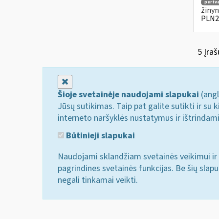
pertv
žinyn
PLN2
5 Įraš
Uždaryti
Šioje svetainėje naudojami slapukai
(angl
Jūsų sutikimas. Taip pat galite sutikti ir s
interneto naršyklės nustatymus ir ištrindam
Būtinieji slapukai
Naudojami sklandžiam svetainės veikimui ir 
pagrindines svetainės funkcijas. Be šių slap
negali tinkamai veikti.