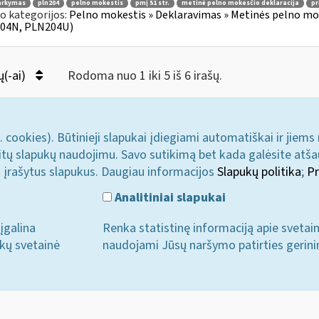
arkymas
pln204
pelno mokestis
pmį 51 str.
metinė pelno mokesčio deklaracija
pr
o kategorijos:
Pelno mokestis » Deklaravimas » Metinės pelno mo
04N, PLN204U)
ų(-ai)
Rodoma nuo 1 iki 5 iš 6 irašų.
. cookies). Būtinieji slapukai įdiegiami automatiškai ir jiems
u kitų slapukų naudojimu. Savo sutikimą bet kada galėsite atš
i įrašytus slapukus. Daugiau informacijos
Slapukų politika
;
Pr
Analitiniai slapukai
įgalina
Renka statistinę informaciją apie svetai
ukų svetainė
naudojami Jūsų naršymo patirties gerini