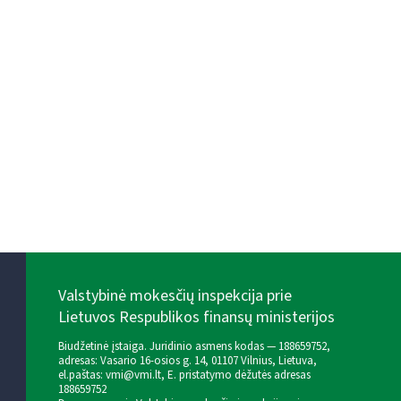
Valstybinė mokesčių inspekcija prie
Lietuvos Respublikos finansų ministerijos
Biudžetinė įstaiga. Juridinio asmens kodas — 188659752,
adresas: Vasario 16-osios g. 14, 01107 Vilnius, Lietuva,
el.paštas:
vmi@vmi.lt
, E. pristatymo dėžutės adresas
188659752