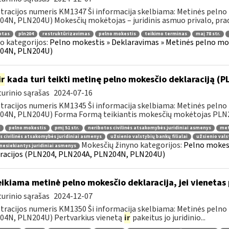
tracijos numeris KM1347 Ši informacija skelbiama: Metinės pelno
4N, PLN204U) Mokesčių mokėtojas – juridinis asmuo privalo, pradė
otas
pln204
restruktūrizavimas
pelno mokestis
teikimo terminas
maį 78 str.
o kategorijos:
Pelno mokestis » Deklaravimas » Metinės pelno mo
04N, PLN204U)
ir
kada turi teikti metinę pelno mokesčio deklaraciją (
urinio sąrašas
2024-07-16
tracijos numeris KM1345 Ši informacija skelbiama: Metinės pelno
4N, PLN204U) Forma Formą teikiantis mokesčių mokėtojas PLN204
pelno mokestis
pmį 51 str.
neribotos civilinės atsakomybės juridiniai asmenys
met
s civilinės atsakomybės juridiniai asmenys
užsienio valstybių bankų filialai
užsienio vals
Mokesčių žinyno kategorijos:
Pelno mokest
nesiekiantys juridiniai asmenys
racijos (PLN204, PLN204A, PLN204N, PLN204U)
ikiama metinė pelno mokesčio deklaracija, jei vieneta
urinio sąrašas
2024-12-07
tracijos numeris KM1350 Ši informacija skelbiama: Metinės pelno
04N, PLN204U) Pertvarkius vienetą
ir
pakeitus jo juridinio...