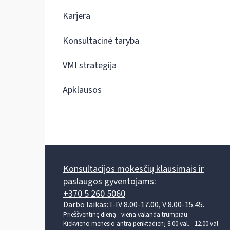
Karjera
Konsultacinė taryba
VMI strategija
Apklausos
Konsultacijos mokesčių klausimais ir
paslaugos gyventojams:
+370 5 260 5060
Darbo laikas: I-IV 8.00-17.00, V 8.00-15.45.
Prieššventinę dieną - viena valanda trumpiau.
Kiekvieno mėnesio antrą penktadienį 8.00 val. - 12.00 val.