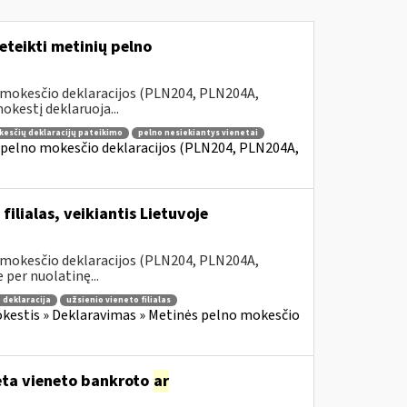
teikti metinių pelno
 mokesčio deklaracijos (PLN204, PLN204A,
kestį deklaruoja...
kesčių deklaracijų pateikimo
pelno nesiekiantys vienetai
 pelno mokesčio deklaracijos (PLN204, PLN204A,
ilialas, veikiantis Lietuvoje
 mokesčio deklaracijos (PLN204, PLN204A,
 per nuolatinę...
 deklaracija
užsienio vieneto filialas
kestis » Deklaravimas » Metinės pelno mokesčio
dėta vieneto bankroto
ar