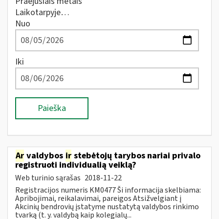
Praėjusiais metais
Laikotarpyje…
Nuo
Iki
Paieška
Ar
valdybos
ir
stebėtojų tarybos nariai privalo
registruoti individualią veiklą?
Web turinio sąrašas
2018-11-22
Registracijos numeris KM0477 Ši informacija skelbiama:
Apribojimai, reikalavimai, pareigos Atsižvelgiant į
Akcinių bendrovių įstatyme nustatytą valdybos rinkimo
tvarką (t. y. valdybą kaip kolegialų...