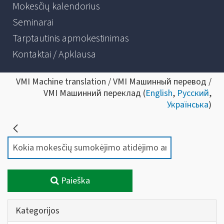
Mokesčių kalendorius
Seminarai
Tarptautinis apmokestinimas
Kontaktai / Apklausa
VMI Machine translation / VMI Машинный перевод /
VMI Машинний переклад (
English
,
Русский
,
Українська
)
Paieška
Kategorijos