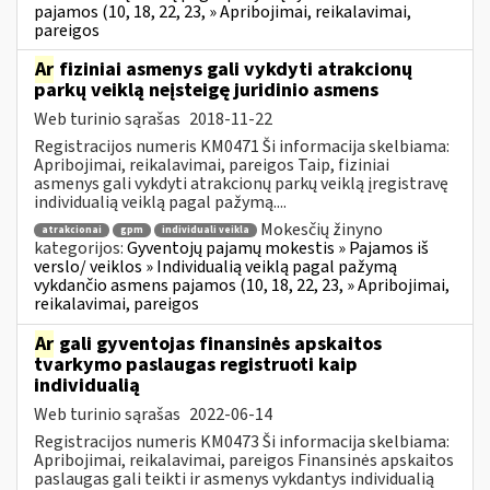
pajamos (10, 18, 22, 23, » Apribojimai, reikalavimai,
pareigos
Ar
fiziniai asmenys gali vykdyti atrakcionų
parkų veiklą neįsteigę juridinio asmens
Web turinio sąrašas
2018-11-22
Registracijos numeris KM0471 Ši informacija skelbiama:
Apribojimai, reikalavimai, pareigos Taip, fiziniai
asmenys gali vykdyti atrakcionų parkų veiklą įregistravę
individualią veiklą pagal pažymą....
Mokesčių žinyno
atrakcionai
gpm
individuali veikla
kategorijos:
Gyventojų pajamų mokestis » Pajamos iš
verslo/ veiklos » Individualią veiklą pagal pažymą
vykdančio asmens pajamos (10, 18, 22, 23, » Apribojimai,
reikalavimai, pareigos
Ar
gali gyventojas finansinės apskaitos
tvarkymo paslaugas registruoti kaip
individualią
Web turinio sąrašas
2022-06-14
Registracijos numeris KM0473 Ši informacija skelbiama:
Apribojimai, reikalavimai, pareigos Finansinės apskaitos
paslaugas gali teikti ir asmenys vykdantys individualią