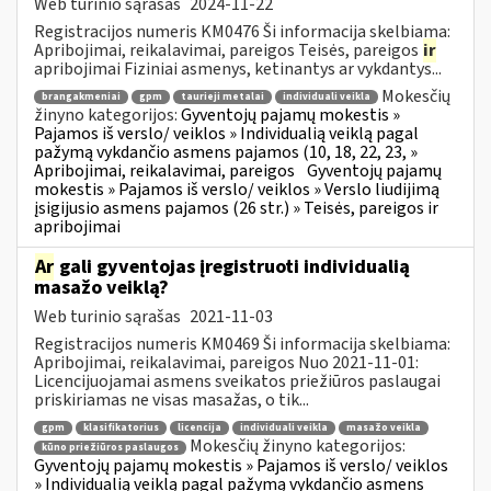
Web turinio sąrašas
2024-11-22
Registracijos numeris KM0476 Ši informacija skelbiama:
Apribojimai, reikalavimai, pareigos Teisės, pareigos
ir
apribojimai Fiziniai asmenys, ketinantys ar vykdantys...
Mokesčių
brangakmeniai
gpm
taurieji metalai
individuali veikla
žinyno kategorijos:
Gyventojų pajamų mokestis »
Pajamos iš verslo/ veiklos » Individualią veiklą pagal
pažymą vykdančio asmens pajamos (10, 18, 22, 23, »
Apribojimai, reikalavimai, pareigos
Gyventojų pajamų
mokestis » Pajamos iš verslo/ veiklos » Verslo liudijimą
įsigijusio asmens pajamos (26 str.) » Teisės, pareigos ir
apribojimai
Ar
gali gyventojas įregistruoti individualią
masažo veiklą?
Web turinio sąrašas
2021-11-03
Registracijos numeris KM0469 Ši informacija skelbiama:
Apribojimai, reikalavimai, pareigos Nuo 2021-11-01:
Licencijuojamai asmens sveikatos priežiūros paslaugai
priskiriamas ne visas masažas, o tik...
gpm
klasifikatorius
licencija
individuali veikla
masažo veikla
Mokesčių žinyno kategorijos:
kūno priežiūros paslaugos
Gyventojų pajamų mokestis » Pajamos iš verslo/ veiklos
» Individualią veiklą pagal pažymą vykdančio asmens