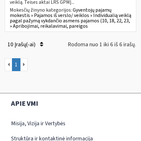
veiklą. Teises aktai LRS GPMĮ...
Mokesčių žinyno kategorijos:
Gyventojų pajamų
mokestis » Pajamos iš verslo/ veiklos » Individualią veiklą
pagal pažymą vykdančio asmens pajamos (10, 18, 22, 23,
» Apribojimai, reikalavimai, pareigos
10 Įrašų(-ai)
Rodoma nuo 1 iki 6 iš 6 irašų.
1
APIE VMI
Misija, Vizija ir Vertybės
Struktūra ir kontaktinė informacija