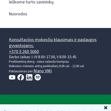
Ieškome turto savininkų
Nuorodos
Konsultacijos mokesčių klausimais ir paslaugos
gyventojams:
+370 5 260 5060
Darbo laikas: I-IV 8.00-17.00, V 8.00-15.45.
Prieššventinę dieną - viena valanda trumpiau.
Kiekvieno mėnesio antrą penktadienį 8.00 val. - 12.00 val.
Mano VMI
Paklausimas per
Valstybinė mokesčių inspekcija prie Lietuvos
U