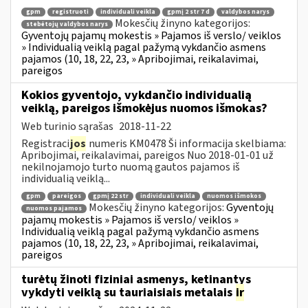
gpm
registruoti
individuali veikla
gpmį 2 str 7 d
valdybos narys
Mokesčių žinyno kategorijos:
stebėtojų valdybos narys
Gyventojų pajamų mokestis » Pajamos iš verslo/ veiklos
» Individualią veiklą pagal pažymą vykdančio asmens
pajamos (10, 18, 22, 23, » Apribojimai, reikalavimai,
pareigos
Kokios gyventojo, vykdančio individualią
veiklą, pareigos išmokėjus nuomos išmokas?
Web turinio sąrašas
2018-11-22
Registraci
jos
numeris KM0478 Ši informacija skelbiama:
Apribojimai, reikalavimai, pareigos Nuo 2018-01-01 už
nekilnojamojo turto nuomą gautos pajamos iš
individualią veiklą...
gpm
pareigos
gpmį 22 str
individuali veikla
nuomos išmokos
Mokesčių žinyno kategorijos:
Gyventojų
nuomos pajamos
pajamų mokestis » Pajamos iš verslo/ veiklos »
Individualią veiklą pagal pažymą vykdančio asmens
pajamos (10, 18, 22, 23, » Apribojimai, reikalavimai,
pareigos
turėtų žinoti fiziniai asmenys, ketinantys
vykdyti veiklą su tauriaisiais metalais
ir