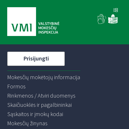
Prisijungti
Mokesčių mokėtojų informacija
Formos
Rinkmenos / Atviri duomenys
Skaičiuoklės ir pagalbininkai
Sąskaitos ir įmokų kodai
Mokesčių žinynas