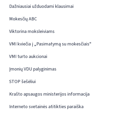
Dažniausiai užduodami klausimai
Mokesčių ABC
Viktorina moksleiviams
VMI kviečia į „Pasimatymą su mokesčiais“
VMI turto aukcionai
Įmonių VDU palyginimas
STOP šešėliui
Krašto apsaugos ministerijos informacija
Interneto svetainės atitikties paraiška