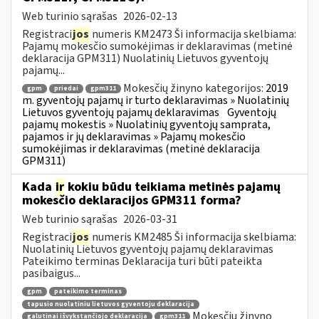
Web turinio sąrašas
2026-02-13
Registraci
jos
numeris KM2473 Ši informacija skelbiama:
Pajamų mokesčio sumokėjimas ir deklaravimas (metinė
deklaracija GPM311) Nuolatinių Lietuvos gyventojų
pajamų...
Mokesčių žinyno kategorijos:
2019
gpm
priedai
gpm311
m. gyventojų pajamų ir turto deklaravimas » Nuolatinių
Lietuvos gyventojų pajamų deklaravimas
Gyventojų
pajamų mokestis » Nuolatinių gyventojų samprata,
pajamos ir jų deklaravimas » Pajamų mokesčio
sumokėjimas ir deklaravimas (metinė deklaracija
GPM311)
Kada
ir
kokiu būdu teikiama metinės pajamų
mokesčio deklaracijos GPM311 forma?
Web turinio sąrašas
2026-03-31
Registraci
jos
numeris KM2485 Ši informacija skelbiama:
Nuolatinių Lietuvos gyventojų pajamų deklaravimas
Pateikimo terminas Deklaracija turi būti pateikta
pasibaigus...
gpm
pateikimo terminas
tapusio nuolatiniu lietuvos gyventoju deklaracija
Mokesčių žinyno
galutinai išvykstančiojo deklaracija
gpm311