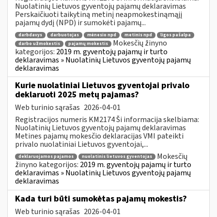
Nuolatinių Lietuvos gyventojų pajamų deklaravimas
Perskaičiuoti taikytiną metinį neapmokestinąmąjį
pajamų dydį (NPD) ir sumokėti pajamų...
darbdavys
darbuotojas
mėnesio npd
metinis npd
ligos pašalpa
Mokesčių žinyno
darbo užmokestis
pajamų mokestis
kategorijos:
2019 m. gyventojų pajamų ir turto
deklaravimas » Nuolatinių Lietuvos gyventojų pajamų
deklaravimas
Kurie nuolatiniai Lietuvos gyventojai privalo
deklaruoti 2025 metų pajamas?
Web turinio sąrašas
2026-04-01
Registracijos numeris KM2174 Ši informacija skelbiama:
Nuolatinių Lietuvos gyventojų pajamų deklaravimas
Metines pajamų mokesčio deklaracijas VMI pateikti
privalo nuolatiniai Lietuvos gyventojai,...
Mokesčių
deklaruojamos pajamos
nuolatinis lietuvos gyventojas
žinyno kategorijos:
2019 m. gyventojų pajamų ir turto
deklaravimas » Nuolatinių Lietuvos gyventojų pajamų
deklaravimas
Kada turi būti sumokėtas pajamų mokestis?
Web turinio sąrašas
2026-04-01