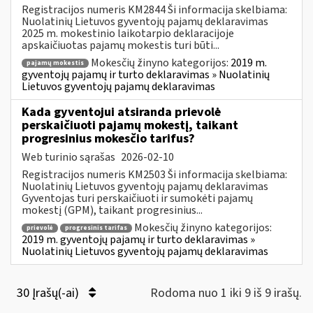
Registracijos numeris KM2844 Ši informacija skelbiama:
Nuolatinių Lietuvos gyventojų pajamų deklaravimas
2025 m. mokestinio laikotarpio deklaracijoje
apskaičiuotas pajamų mokestis turi būti...
Mokesčių žinyno kategorijos:
2019 m.
pajamų mokestis
gyventojų pajamų ir turto deklaravimas » Nuolatinių
Lietuvos gyventojų pajamų deklaravimas
Kada gyventojui atsiranda prievolė
perskaičiuoti pajamų mokestį, taikant
progresinius mokesčio tarifus?
Web turinio sąrašas
2026-02-10
Registracijos numeris KM2503 Ši informacija skelbiama:
Nuolatinių Lietuvos gyventojų pajamų deklaravimas
Gyventojas turi perskaičiuoti ir sumokėti pajamų
mokestį (GPM), taikant progresinius...
Mokesčių žinyno kategorijos:
prievolė
progresinis tarifas
2019 m. gyventojų pajamų ir turto deklaravimas »
Nuolatinių Lietuvos gyventojų pajamų deklaravimas
30 Įrašų(-ai)
Rodoma nuo 1 iki 9 iš 9 irašų.