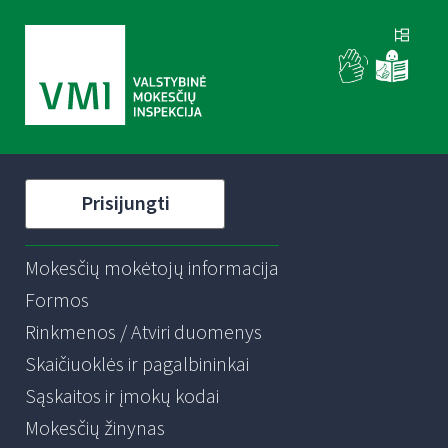
Prisijungti
Mokesčių mokėtojų informacija
Formos
Rinkmenos / Atviri duomenys
Skaičiuoklės ir pagalbininkai
Sąskaitos ir įmokų kodai
Mokesčių žinynas