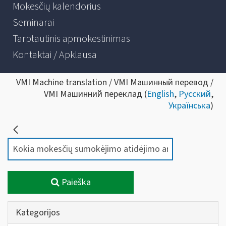
Mokesčių kalendorius
Seminarai
Tarptautinis apmokestinimas
Kontaktai / Apklausa
VMI Machine translation / VMI Машинный перевод /
VMI Машинний переклад (
English
,
Русский
,
Українська
)
Paieška
Kategorijos