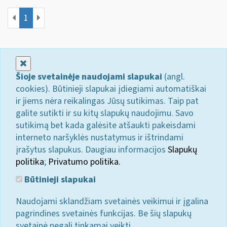
1
Uždaryti
Šioje svetainėje naudojami slapukai
(angl.
cookies). Būtinieji slapukai įdiegiami automatiškai
ir jiems nėra reikalingas Jūsų sutikimas. Taip pat
galite sutikti ir su kitų slapukų naudojimu. Savo
sutikimą bet kada galėsite atšaukti pakeisdami
interneto naršyklės nustatymus ir ištrindami
įrašytus slapukus. Daugiau informacijos
Slapukų
politika
;
Privatumo politika.
Būtinieji slapukai
Naudojami sklandžiam svetainės veikimui ir įgalina
pagrindines svetainės funkcijas. Be šių slapukų
svetainė negali tinkamai veikti.