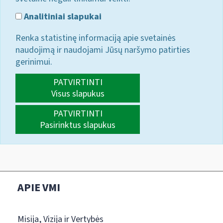
Analitiniai slapukai
Renka statistinę informaciją apie svetainės
naudojimą ir naudojami Jūsų naršymo patirties
gerinimui.
PATVIRTINTI
Visus slapukus
PATVIRTINTI
Pasirinktus slapukus
APIE VMI
Misija, Vizija ir Vertybės