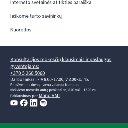
Interneto svetainės atitikties paraiška
Ieškome turto savininkų
Nuorodos
Konsultacijos mokesčių klausimais ir paslaugos
gyventojams:
+370 5 260 5060
Darbo laikas: I-IV 8.00-17.00, V 8.00-15.45.
Prieššventinę dieną - viena valanda trumpiau.
Kiekvieno mėnesio antrą penktadienį 8.00 val. - 12.00 val.
Mano VMI
Paklausimas per