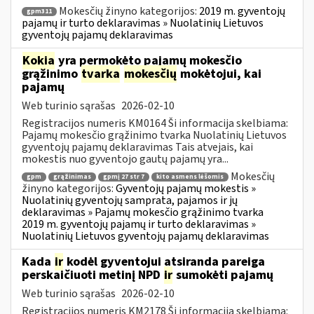
Mokesčių žinyno kategorijos:
2019 m. gyventojų
gpm311
pajamų ir turto deklaravimas » Nuolatinių Lietuvos
gyventojų pajamų deklaravimas
Kokia
yra permokėto pajamų mokesčio
grąžinimo
tvarka
mokesčių
mokėtojui, kai
pajamų
Web turinio sąrašas
2026-02-10
Registracijos numeris KM0164 Ši informacija skelbiama:
Pajamų mokesčio grąžinimo tvarka Nuolatinių Lietuvos
gyventojų pajamų deklaravimas Tais atvejais, kai
mokestis nuo gyventojo gautų pajamų yra...
Mokesčių
gpm
grąžinimas
gpmį 27 str 7
kito asmens lėšomis
žinyno kategorijos:
Gyventojų pajamų mokestis »
Nuolatinių gyventojų samprata, pajamos ir jų
deklaravimas » Pajamų mokesčio grąžinimo tvarka
2019 m. gyventojų pajamų ir turto deklaravimas »
Nuolatinių Lietuvos gyventojų pajamų deklaravimas
Kada
ir
kodėl gyventojui atsiranda pareiga
perskaičiuoti metinį NPD
ir
sumokėti pajamų
Web turinio sąrašas
2026-02-10
Registracijos numeris KM2178 Ši informacija skelbiama: