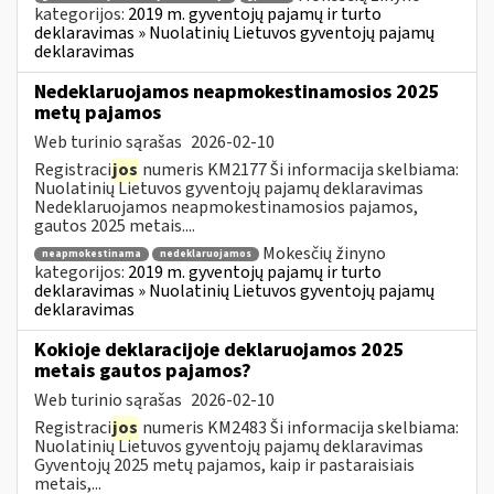
kategorijos:
2019 m. gyventojų pajamų ir turto
deklaravimas » Nuolatinių Lietuvos gyventojų pajamų
deklaravimas
Nedeklaruojamos neapmokestinamosios 2025
metų pajamos
Web turinio sąrašas
2026-02-10
Registraci
jos
numeris KM2177 Ši informacija skelbiama:
Nuolatinių Lietuvos gyventojų pajamų deklaravimas
Nedeklaruojamos neapmokestinamosios pajamos,
gautos 2025 metais....
Mokesčių žinyno
neapmokestinama
nedeklaruojamos
kategorijos:
2019 m. gyventojų pajamų ir turto
deklaravimas » Nuolatinių Lietuvos gyventojų pajamų
deklaravimas
Kokioje deklaracijoje deklaruojamos 2025
metais gautos pajamos?
Web turinio sąrašas
2026-02-10
Registraci
jos
numeris KM2483 Ši informacija skelbiama:
Nuolatinių Lietuvos gyventojų pajamų deklaravimas
Gyventojų 2025 metų pajamos, kaip ir pastaraisiais
metais,...