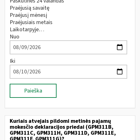
Paskutines 24 valandas
Praėjusią savaitę
Praėjusį mėnesį
Praėjusiais metais
Laikotarpyje…
Nuo
Iki
Paieška
Kuriais atvejais pildomi metinės pajamų
mokesčio deklaracijos priedai (GPM311B,
GPM311C, GPM311H, GPM311D, GPM311E,
GPM311F, GPM311G)?