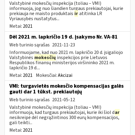
Valstybinė mokesčių inspekcija (toliau – VMI)
informuoja, jog nuo šiandien turgaus prekiautojai, kurie
prekiauja ne maisto produktais
ir
atitinka LR
Vyriausybės nustatytus...
Metai:
2021
Dėl 2021 m. lapkričio 19 d. įsakymo Nr. VA-81
Web turinio sąrašas
2021-11-23
Informuojame, kad nuo 2021 m. lapkričio 20 d. įsigaliojo
Valstybinės
mokesčių
inspekcijos prie Lietuvos
Respublikos finansų ministerijos viršininko 2021 m.
lapkričio 19 d....
Metai:
2021
Mokesčiai:
Akcizai
VMI: turgavietės mokesčio kompensacijas galės
gauti dar 1 tūkst. prekiautojų
Web turinio sąrašas
2021-05-12
Valstybinė mokesčių inspekcija (toliau – VMI)
informuoja, kad turgaus prekiautojai, kurie iki šiol d
ar
nesikreipė dėl negrąžintinos 300 eurų kompensacijos,
gali teikti...
Metai:
2021