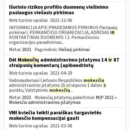
Išorinio rizikos profilio duomenų viešinimo
paslaugos viešasis pirkimas
Web turinio sąrašas
2021-12-06
INFORMACIJA APIE PRADEDAMUS PIRKIMUS Paslaugų
pirkimai I. PERKANČIOJI ORGANIZACIJA, ADRESAS
IR
KONTAKTINIAI DUOMENYS: I.1. Perkančiosios
organizacijos pavadinimas...
Metai:
2021
Pagrindinis:
Viešieji pirkimai
Dėl
Mokesčių
administravimo įstatymo 14
ir
87
straipsnių komentarų (apibendrintų
Web turinio sąrašas
2021-04-29
Vadovaudamasi Lietuvos Respublikos
mokesčių
administravimo įstatymo 25 straipsnio 1 dalies
2
punktu, Valstybinės
mokesčių
...
Metai:
2021
Mokesčių įstatymų pakeitimai:
MĮP 2021 »
Mokesčiu administravimo įstatymas
VMI kviečia teikti paraiškas turgavietės
mokesčio kompensacijai gauti
Web turinio sąrašas
2021-03-08