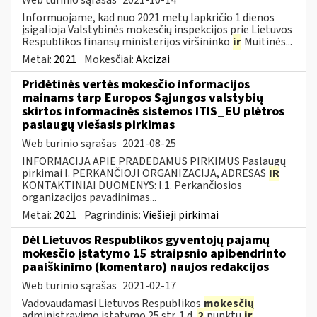
Informuojame, kad nuo 2021 metų lapkričio 1 dienos
įsigalioja Valstybinės mokesčių inspekcijos prie Lietuvos
Respublikos finansų ministerijos viršininko
ir
Muitinės...
Metai:
2021
Mokesčiai:
Akcizai
Pridėtinės vertės mokesčio informacijos
mainams tarp Europos Sąjungos valstybių
skirtos informacinės sistemos ITIS_EU plėtros
paslaugų viešasis pirkimas
Web turinio sąrašas
2021-08-25
INFORMACIJA APIE PRADEDAMUS PIRKIMUS Paslaugų
pirkimai I. PERKANČIOJI ORGANIZACIJA, ADRESAS
IR
KONTAKTINIAI DUOMENYS: I.1. Perkančiosios
organizacijos pavadinimas...
Metai:
2021
Pagrindinis:
Viešieji pirkimai
Dėl Lietuvos Respublikos gyventojų pajamų
mokesčio įstatymo 15 straipsnio apibendrinto
paaiškinimo (komentaro) naujos redakcijos
Web turinio sąrašas
2021-02-17
Vadovaudamasi Lietuvos Respublikos
mokesčių
administravimo įstatymo 25 str. 1 d.
2
punktu
ir