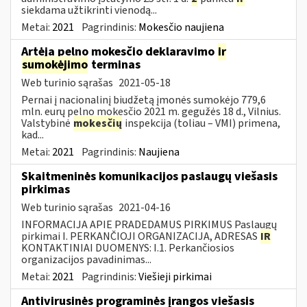
siekdama užtikrinti vienodą...
Metai:
2021
Pagrindinis:
Mokesčio naujiena
Artėja pelno mokesčio deklaravimo
ir
sumokėjimo
terminas
Web turinio sąrašas
2021-05-18
Pernai į nacionalinį biudžetą įmonės sumokėjo 779,6
mln. eurų pelno mokesčio 2021 m. gegužės 18 d., Vilnius.
Valstybinė
mokesčių
inspekcija (toliau – VMI) primena,
kad...
Metai:
2021
Pagrindinis:
Naujiena
Skaitmeninės komunikacijos paslaugų viešasis
pirkimas
Web turinio sąrašas
2021-04-16
INFORMACIJA APIE PRADEDAMUS PIRKIMUS Paslaugų
pirkimai I. PERKANČIOJI ORGANIZACIJA, ADRESAS
IR
KONTAKTINIAI DUOMENYS: I.1. Perkančiosios
organizacijos pavadinimas...
Metai:
2021
Pagrindinis:
Viešieji pirkimai
Antivirusinės programinės įrangos viešasis