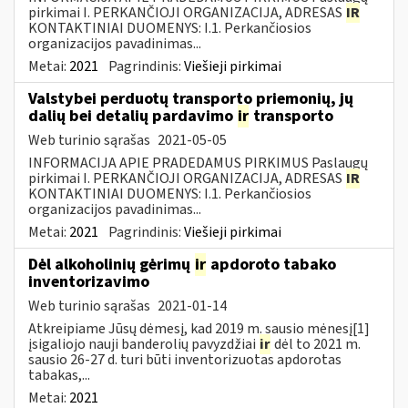
pirkimai I. PERKANČIOJI ORGANIZACIJA, ADRESAS
IR
KONTAKTINIAI DUOMENYS: I.1. Perkančiosios
organizacijos pavadinimas...
Metai:
2021
Pagrindinis:
Viešieji pirkimai
Valstybei perduotų transporto priemonių, jų
dalių bei detalių pardavimo
ir
transporto
Web turinio sąrašas
2021-05-05
INFORMACIJA APIE PRADEDAMUS PIRKIMUS Paslaugų
pirkimai I. PERKANČIOJI ORGANIZACIJA, ADRESAS
IR
KONTAKTINIAI DUOMENYS: I.1. Perkančiosios
organizacijos pavadinimas...
Metai:
2021
Pagrindinis:
Viešieji pirkimai
Dėl alkoholinių gėrimų
ir
apdoroto tabako
inventorizavimo
Web turinio sąrašas
2021-01-14
Atkreipiame Jūsų dėmesį, kad 2019 m. sausio mėnesį[1]
įsigaliojo nauji banderolių pavyzdžiai
ir
dėl to 2021 m.
sausio 26-27 d. turi būti inventorizuotas apdorotas
tabakas,...
Metai:
2021