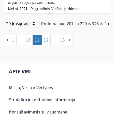
organizacijos pavadinimas...
Metai:
2021
Pagrindinis:
Viešieji pirkimai
20 Įrašų(-ai)
Rodoma nuo 201 iki 220 iš 348 irašų.
1
...
10
11
12
...
18
APIE VMI
Misija, Vizija ir Vertybės
Struktūra ir kontaktinė informacija
Konsultavimasis su visuomene