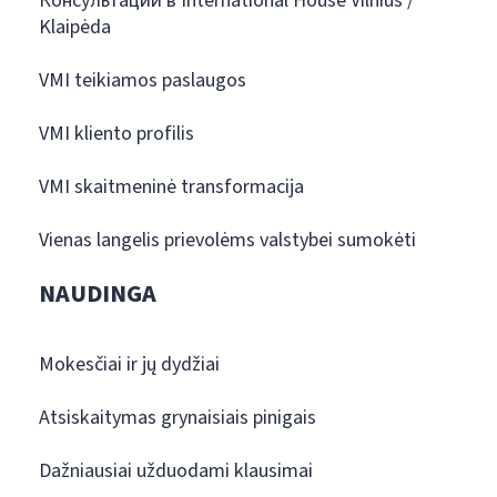
Консультации в International House Vilnius /
Klaipėda
VMI teikiamos paslaugos
VMI kliento profilis
VMI skaitmeninė transformacija
Vienas langelis prievolėms valstybei sumokėti
NAUDINGA
Mokesčiai ir jų dydžiai
Atsiskaitymas grynaisiais pinigais
Dažniausiai užduodami klausimai