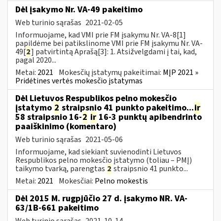
Dėl įsakymo Nr. VA-49 pakeitimo
Web turinio sąrašas
2021-02-05
Informuojame, kad VMI prie FM įsakymu Nr. VA-8[1]
papildėme bei patikslinome VMI prie FM įsakymu Nr. VA-
49[
2
] patvirtintą Aprašą[3]: 1. Atsižvelgdami į tai, kad,
pagal 2020...
Metai:
2021
Mokesčių įstatymų pakeitimai:
MĮP 2021 »
Pridėtines vertės mokesčio įstatymas
Dėl Lietuvos Respublikos pelno mokesčio
įstatymo
2
straipsnio 41 punkto pakeitimo...
ir
58 straipsnio 16-
2
ir
16-3 punktų apibendrinto
paaiškinimo (komentaro)
Web turinio sąrašas
2021-05-06
Informuojame, kad siekiant suvienodinti Lietuvos
Respublikos pelno mokesčio įstatymo (toliau – PMĮ)
taikymo tvarką, parengtas
2
straipsnio 41 punkto...
Metai:
2021
Mokesčiai:
Pelno mokestis
Dėl 2015 M. rugpjūčio 27 d. įsakymo NR. VA-
63/1B-661 pakeitimo
Web turinio sąrašas
2021-10-14