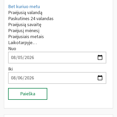
Bet kuriuo metu
Praėjusią valandą
Paskutines 24 valandas
Praėjusią savaitę
Praėjusį mėnesį
Praėjusiais metais
Laikotarpyje…
Nuo
Iki
Paieška