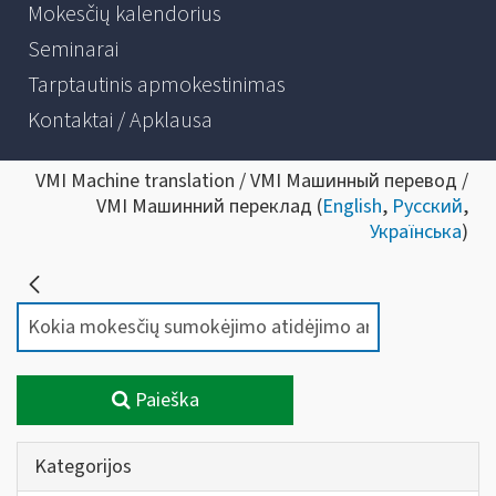
Mokesčių kalendorius
Seminarai
Tarptautinis apmokestinimas
Kontaktai / Apklausa
VMI Machine translation / VMI Машинный перевод /
VMI Машинний переклад (
English
,
Русский
,
Українська
)
Paieška
Kategorijos