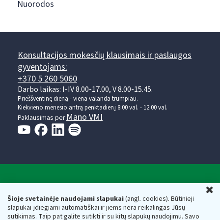
Nuorodos
Konsultacijos mokesčių klausimais ir paslaugos
gyventojams:
+370 5 260 5060
Darbo laikas: I-IV 8.00-17.00, V 8.00-15.45.
Prieššventinę dieną - viena valanda trumpiau.
Kiekvieno mėnesio antrą penktadienį 8.00 val. - 12.00 val.
Mano VMI
Paklausimas per
Valstybinė mokesčių inspekcija prie Lietuvos
U
Respublikos finansų ministerijos
Šioje svetainėje naudojami slapukai
(angl. cookies). Būtinieji
slapukai įdiegiami automatiškai ir jiems nėra reikalingas Jūsų
Biudžetinė įstaiga. Juridinio asmens kodas — 188659752,
sutikimas. Taip pat galite sutikti ir su kitų slapukų naudojimu. Savo