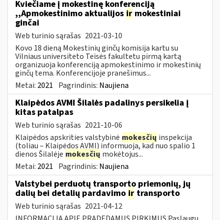
Kviečiame į mokestinę konferenciją
,,Apmokestinimo aktualijos
ir
mokestiniai
ginčai
Web turinio sąrašas
2021-03-10
Kovo 18 dieną Mokestinių ginčų komisija kartu su
Vilniaus universiteto Teisės fakultetu pirmą kartą
organizuoja konferenciją apmokestinimo ir mokestinių
ginčų tema. Konferencijoje pranešimus...
Metai:
2021
Pagrindinis:
Naujiena
Klaipėdos AVMI Šilalės padalinys persikelia į
kitas patalpas
Web turinio sąrašas
2021-10-06
Klaipėdos apskrities valstybinė
mokesčių
inspekcija
(toliau – Klaipėdos AVMI) informuoja, kad nuo spalio 1
dienos Šilalėje
mokesčių
mokėtojus...
Metai:
2021
Pagrindinis:
Naujiena
Valstybei perduotų transporto priemonių, jų
dalių bei detalių pardavimo
ir
transporto
Web turinio sąrašas
2021-04-12
INFORMACIJA APIE PRADEDAMUS PIRKIMUS Paslaugų