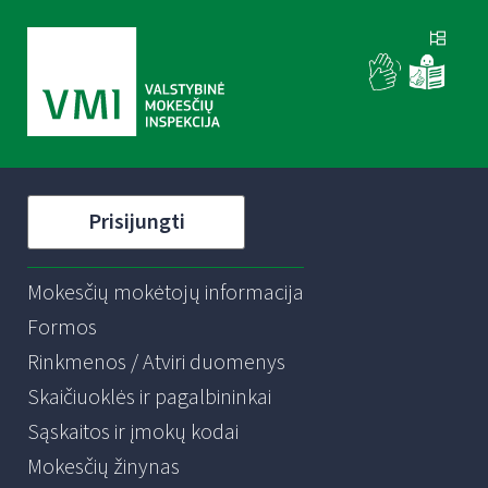
Prisijungti
Mokesčių mokėtojų informacija
Formos
Rinkmenos / Atviri duomenys
Skaičiuoklės ir pagalbininkai
Sąskaitos ir įmokų kodai
Mokesčių žinynas