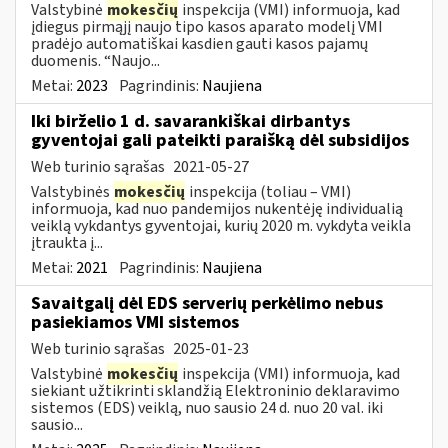
Valstybinė
mokesčių
inspekcija (VMI) informuoja, kad
įdiegus pirmąjį naujo tipo kasos aparato modelį VMI
pradėjo automatiškai kasdien gauti kasos pajamų
duomenis. “Naujo...
Metai:
2023
Pagrindinis:
Naujiena
Iki birželio 1 d. savarankiškai dirbantys
gyventojai gali pateikti paraišką dėl subsidijos
Web turinio sąrašas
2021-05-27
Valstybinės
mokesčių
inspekcija (toliau – VMI)
informuoja, kad nuo pandemijos nukentėję individualią
veiklą vykdantys gyventojai, kurių 2020 m. vykdyta veikla
įtraukta į...
Metai:
2021
Pagrindinis:
Naujiena
Savaitgalį dėl EDS serverių perkėlimo nebus
pasiekiamos VMI sistemos
Web turinio sąrašas
2025-01-23
Valstybinė
mokesčių
inspekcija (VMI) informuoja, kad
siekiant užtikrinti sklandžią Elektroninio deklaravimo
sistemos (EDS) veiklą, nuo sausio 24 d. nuo 20 val. iki
sausio...