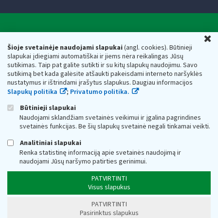
Valstybinė mokesčių inspekcija prie Lietuvos
U
Respublikos finansų ministerijos
Šioje svetainėje naudojami slapukai
(angl. cookies). Būtinieji
slapukai įdiegiami automatiškai ir jiems nėra reikalingas Jūsų
Biudžetinė įstaiga. Juridinio asmens kodas — 188659752,
sutikimas. Taip pat galite sutikti ir su kitų slapukų naudojimu. Savo
adresas: Vasario 16-osios g. 14, 01107 Vilnius, Lietuva, el.paštas:
sutikimą bet kada galėsite atšaukti pakeisdami interneto naršyklės
vmi@vmi.lt
, E. pristatymo dėžutės adresas 188659752
nustatymus ir ištrindami įrašytus slapukus. Daugiau informacijos
Duomenys apie Valstybinę mokesčių inspekciją prie Lietuvos
Slapukų politika
;
Privatumo politika.
Respublikos finansų ministerijos kaupiami ir saugomi Juridinių
asmenų registre
Būtinieji slapukai
Naudojami sklandžiam svetainės veikimui ir įgalina pagrindines
svetainės funkcijas. Be šių slapukų svetainė negali tinkamai veikti.
Analitiniai slapukai
Renka statistinę informaciją apie svetainės naudojimą ir
naudojami Jūsų naršymo patirties gerinimui.
PATVIRTINTI
Visus slapukus
PATVIRTINTI
Pasirinktus slapukus