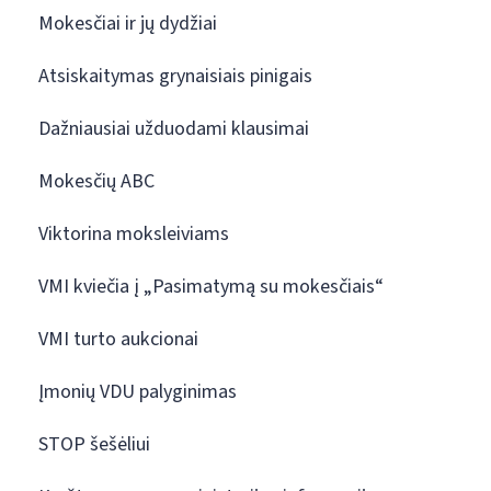
Mokesčiai ir jų dydžiai
Atsiskaitymas grynaisiais pinigais
Dažniausiai užduodami klausimai
Mokesčių ABC
Viktorina moksleiviams
VMI kviečia į „Pasimatymą su mokesčiais“
VMI turto aukcionai
Įmonių VDU palyginimas
STOP šešėliui