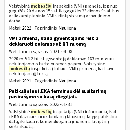
Valstybinė
mokesčių
inspekcija (VMI) praneša, jog nuo
gegužės 20 dienos 15 val. iki gegužės 23 dienos 9 val. bus
atliekami planiniai VMI vidinių sistemų atnaujinimo
darbai....
Metai:
2022
Pagrindinis:
Naujiena
VMI primena, kada gyventojams reikia
deklaruoti pajamas už NT nuomą
Web turinio sąrašas
2021-04-08
2020 m. 54,2 tūkst. gyventojų deklaravo 163 mln. eurų
nekilnojamojo turto nuomos pajamų. Valstybinė
mokesčių
inspekcija (toliau – VMI) primena, kad savo
nekilnojamąjį turtą...
Metai:
2021
Pagrindinis:
Naujiena
Patikslintas i.EKA terminas dėl susitarimų
pasirašymo su kasų diegėjais
Web turinio sąrašas
2023-01-31
Valstybinė
mokesčių
inspekcija (VMI) informuoja, kad
i.EKA dažniausiai užduodamų klausimų dalyje patikslino
datą, iki kada rekomenduojama įmonėms kreiptis į
sertifikuotą...