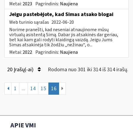
Metai:
2023
Pagrindinis:
Naujiena
Jeigu pastebėjote, kad Simas atsako blogai
Web turinio sąrašas
2022-06-20
Norime pranešti, kad neseniai atnaujinome mūsų
virtualų asistentą Simą. Dabar jis atsakinės dar geriau,
bet kai kam gali rodyti klaidingą vaizdą. Jeigu Jums
Simas atsakinėja tik žodžiu „nežinau“, o...
Metai:
2022
Pagrindinis:
Naujiena
20 Įrašų(-ai)
Rodoma nuo 301 iki 314 iš 314 irašų.
1
...
14
15
16
APIE VMI