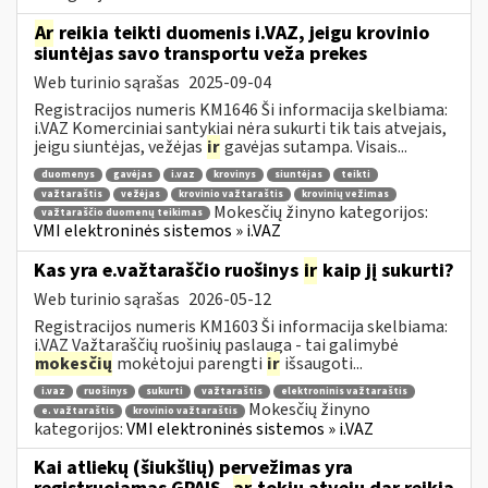
Ar
reikia teikti duomenis i.VAZ, jeigu krovinio
siuntėjas savo transportu veža prekes
Web turinio sąrašas
2025-09-04
Registracijos numeris KM1646 Ši informacija skelbiama:
i.VAZ Komerciniai santykiai nėra sukurti tik tais atvejais,
jeigu siuntėjas, vežėjas
ir
gavėjas sutampa. Visais...
duomenys
gavėjas
i.vaz
krovinys
siuntėjas
teikti
važtaraštis
vežėjas
krovinio važtaraštis
krovinių vežimas
Mokesčių žinyno kategorijos:
važtaraščio duomenų teikimas
VMI elektroninės sistemos » i.VAZ
Kas yra e.važtaraščio ruošinys
ir
kaip jį sukurti?
Web turinio sąrašas
2026-05-12
Registracijos numeris KM1603 Ši informacija skelbiama:
i.VAZ Važtaraščių ruošinių paslauga - tai galimybė
mokesčių
mokėtojui parengti
ir
išsaugoti...
i.vaz
ruošinys
sukurti
važtaraštis
elektroninis važtaraštis
Mokesčių žinyno
e. važtaraštis
krovinio važtaraštis
kategorijos:
VMI elektroninės sistemos » i.VAZ
Kai atliekų (šiukšlių) pervežimas yra