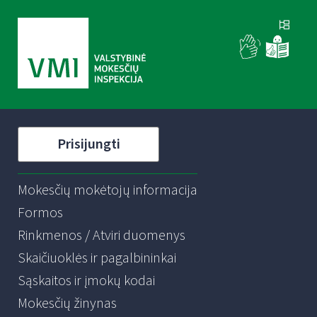
Prisijungti
Mokesčių mokėtojų informacija
Formos
Rinkmenos / Atviri duomenys
Skaičiuoklės ir pagalbininkai
Sąskaitos ir įmokų kodai
Mokesčių žinynas