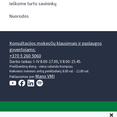
Ieškome turto savininkų
Nuorodos
Konsultacijos mokesčių klausimais ir paslaugos
gyventojams:
+370 5 260 5060
Darbo laikas: I-IV 8.00-17.00, V 8.00-15.45.
Prieššventinę dieną - viena valanda trumpiau.
Kiekvieno mėnesio antrą penktadienį 8.00 val. - 12.00 val.
Mano VMI
Paklausimas per
Valstybinė mokesčių inspekcija prie Lietuvos
U