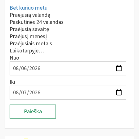
Bet kuriuo metu
Praėjusią valandą
Paskutines 24 valandas
Praėjusią savaitę
Praėjusį mėnesį
Praėjusiais metais
Laikotarpyje…
Nuo
Iki
Paieška