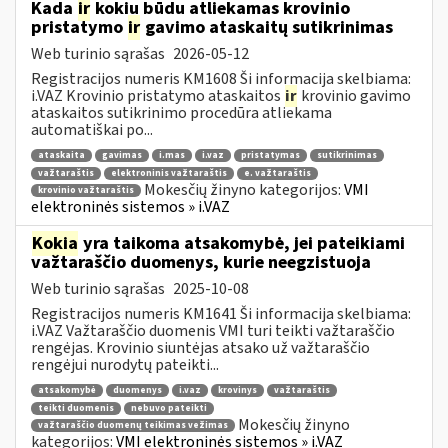
Kada
ir
kokiu būdu atliekamas krovinio
pristatymo
ir
gavimo ataskaitų sutikrinimas
Web turinio sąrašas
2026-05-12
Registracijos numeris KM1608 Ši informacija skelbiama:
i.VAZ Krovinio pristatymo ataskaitos
ir
krovinio gavimo
ataskaitos sutikrinimo procedūra atliekama
automatiškai po...
ataskaita
gavimas
i.mas
i.vaz
pristatymas
sutikrinimas
važtaraštis
elektroninis važtaraštis
e. važtaraštis
Mokesčių žinyno kategorijos:
VMI
krovinio važtaraštis
elektroninės sistemos » i.VAZ
Kokia
yra taikoma atsakomybė, jei pateikiami
važtaraščio duomenys, kurie neegzistuoja
Web turinio sąrašas
2025-10-08
Registracijos numeris KM1641 Ši informacija skelbiama:
i.VAZ Važtaraščio duomenis VMI turi teikti važtaraščio
rengėjas. Krovinio siuntėjas atsako už važtaraščio
rengėjui nurodytų pateikti...
atsakomybė
duomenys
i.vaz
krovinys
važtaraštis
teikti duomenis
nebuvo pateikti
Mokesčių žinyno
važtaraščio duomenų teikimas vežimas
kategorijos:
VMI elektroninės sistemos » i.VAZ