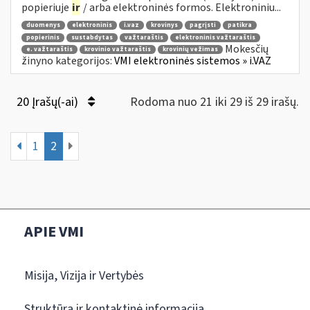
popieriuje
ir
/ arba elektroninės formos. Elektroniniu...
duomenys
elektroninis
i.vaz
krovinys
pagrįsti
patikra
popierinis
sustabdytas
važtaraštis
elektroninis važtaraštis
Mokesčių
e. važtaraštis
krovinio važtaraštis
krovinių vežimas
žinyno kategorijos:
VMI elektroninės sistemos » i.VAZ
20 Įrašų(-ai)
Rodoma nuo 21 iki 29 iš 29 irašų.
1
2
APIE VMI
Misija, Vizija ir Vertybės
Struktūra ir kontaktinė informacija