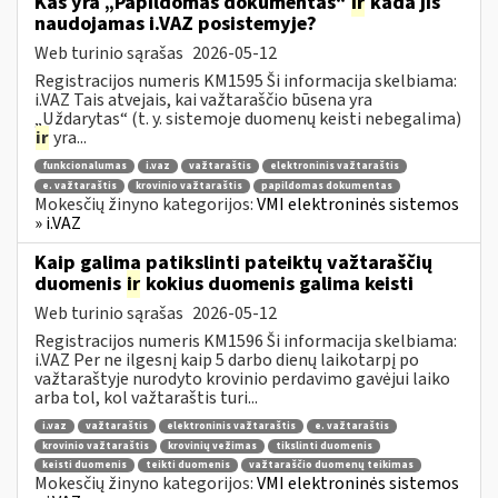
Kas yra „Papildomas dokumentas“
ir
kada jis
naudojamas i.VAZ posistemyje?
Web turinio sąrašas
2026-05-12
Registracijos numeris KM1595 Ši informacija skelbiama:
i.VAZ Tais atvejais, kai važtaraščio būsena yra
„Uždarytas“ (t. y. sistemoje duomenų keisti nebegalima)
ir
yra...
funkcionalumas
i.vaz
važtaraštis
elektroninis važtaraštis
e. važtaraštis
krovinio važtaraštis
papildomas dokumentas
Mokesčių žinyno kategorijos:
VMI elektroninės sistemos
» i.VAZ
Kaip galima patikslinti pateiktų važtaraščių
duomenis
ir
kokius duomenis galima keisti
Web turinio sąrašas
2026-05-12
Registracijos numeris KM1596 Ši informacija skelbiama:
i.VAZ Per ne ilgesnį kaip 5 darbo dienų laikotarpį po
važtaraštyje nurodyto krovinio perdavimo gavėjui laiko
arba tol, kol važtaraštis turi...
i.vaz
važtaraštis
elektroninis važtaraštis
e. važtaraštis
krovinio važtaraštis
krovinių vežimas
tikslinti duomenis
keisti duomenis
teikti duomenis
važtaraščio duomenų teikimas
Mokesčių žinyno kategorijos:
VMI elektroninės sistemos