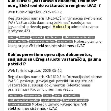
Kuo skiriasi „Važtaraščio duomenų teikimas“
nuo „ Elektroninio važtaraščio rengimo i.VAZ“?
Web turinio sąrašas
2026-05-12
Registracijos numeris KM1642 Ši informacija skelbiama:
i.VAZ Važtaraščio duomenų teikimas“ naudojamas
įgyvendinti prievolę pagal
Mokesčių
administravimo
įstatymo 423...
i.vaz
krovinys
prievolė
važtaraštis
elektroninis važtaraštis
Mokesčių žinyno
e. važtaraštis
krovinio važtaraštis
maį 423 str.
kategorijos:
VMI elektroninės sistemos » i.VAZ
Kokius pervežimo operacijos dokumentus,
susijusius su užregistruotu važtaraščiu, galima
pateikti?
Web turinio sąrašas
2026-05-12
Registracijos numeris KM1610 Ši informacija skelbiama:
i.VAZ E. paslaugų gavėjai gali pateikti su registruotu
važtaraščiu susijusius dokumentus (elektroninius
pranešimus): Krovinio priėmimo vežti...
ataskaita
dokumentas
i.mas
i.vaz
važtaraštis
elektroninis važtaraštis
e. važtaraštis
krovinio važtaraštis
Mokesčių žinyno kategorijos:
VMI
krovinių vežimas
elektroninės sistemos » i.VAZ