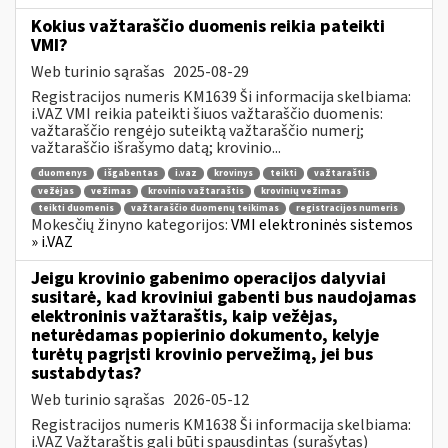
Kokius važtaraščio duomenis reikia pateikti
VMI?
Web turinio sąrašas
2025-08-29
Registracijos numeris KM1639 Ši informacija skelbiama:
i.VAZ VMI reikia pateikti šiuos važtaraščio duomenis:
važtaraščio rengėjo suteiktą važtaraščio numerį;
važtaraščio išrašymo datą; krovinio...
duomenys
išgabentas
i.vaz
krovinys
teikti
važtaraštis
vežėjas
vežimas
krovinio važtaraštis
krovinių vežimas
teikti duomenis
važtaraščio duomenų teikimas
registracijos numeris
Mokesčių žinyno kategorijos:
VMI elektroninės sistemos
» i.VAZ
Jeigu krovinio gabenimo operacijos dalyviai
susitarė, kad kroviniui gabenti bus naudojamas
elektroninis važtaraštis, kaip vežėjas,
neturėdamas popierinio dokumento, kelyje
turėtų pagrįsti krovinio pervežimą, jei bus
sustabdytas?
Web turinio sąrašas
2026-05-12
Registracijos numeris KM1638 Ši informacija skelbiama:
i.VAZ Važtaraštis gali būti spausdintas (surašytas)