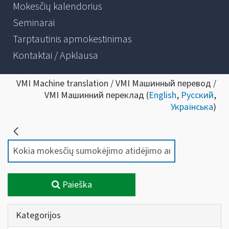
Mokesčių kalendorius
Seminarai
Tarptautinis apmokestinimas
Kontaktai / Apklausa
VMI Machine translation / VMI Машинный перевод /
VMI Машинний переклад (
English
,
Русский
,
Українська
)
Paieška
Kategorijos