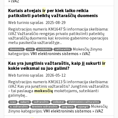
» i.VAZ
Kuriais atvejais
ir
per kiek laiko reikia
patikslinti pateiktų važtaraščių duomenis
Web turinio sąrašas
2025-08-29
Registracijos numeris KM1647 Ši informacija skelbiama:
i.VAZ Važtaraščio rengėjas privalo patikslinti pateiktų
važtaraščių duomenis kai: krovinio gabenimo operacijos
metu pasikeičia važtaraštyje...
Mokesčių žinyno
duomenys
i.vaz
patikslinti
važtaraštis
kategorijos:
VMI elektroninės sistemos » i.VAZ
Kas yra jungtinis važtaraštis, kaip jį sukurti
ir
kokie veiksmai su juo galimi?
Web turinio sąrašas
2026-05-12
Registracijos numeris KM1613 Ši informacija skelbiama:
i.VAZ Kas yra jungtinis važtaraštis? Jungtinis važtaraštis
– tai paslauga
mokesčių
mokėtojams, suteikianti
galimybę...
i.vaz
sukurti
važtaraštis
veiksmai
elektroninis važtaraštis
Mokesčių
e. važtaraštis
krovinio važtaraštis
jungtinis
sujungti
žinyno kategorijos:
VMI elektroninės sistemos » i.VAZ