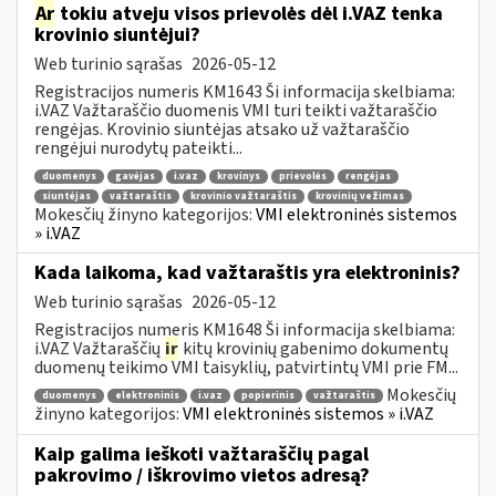
Ar
tokiu atveju visos prievolės dėl i.VAZ tenka
krovinio siuntėjui?
Web turinio sąrašas
2026-05-12
Registracijos numeris KM1643 Ši informacija skelbiama:
i.VAZ Važtaraščio duomenis VMI turi teikti važtaraščio
rengėjas. Krovinio siuntėjas atsako už važtaraščio
rengėjui nurodytų pateikti...
duomenys
gavėjas
i.vaz
krovinys
prievolės
rengėjas
siuntėjas
važtaraštis
krovinio važtaraštis
krovinių vežimas
Mokesčių žinyno kategorijos:
VMI elektroninės sistemos
» i.VAZ
Kada laikoma, kad važtaraštis yra elektroninis?
Web turinio sąrašas
2026-05-12
Registracijos numeris KM1648 Ši informacija skelbiama:
i.VAZ Važtaraščių
ir
kitų krovinių gabenimo dokumentų
duomenų teikimo VMI taisyklių, patvirtintų VMI prie FM...
Mokesčių
duomenys
elektroninis
i.vaz
popierinis
važtaraštis
žinyno kategorijos:
VMI elektroninės sistemos » i.VAZ
Kaip galima ieškoti važtaraščių pagal
pakrovimo / iškrovimo vietos adresą?