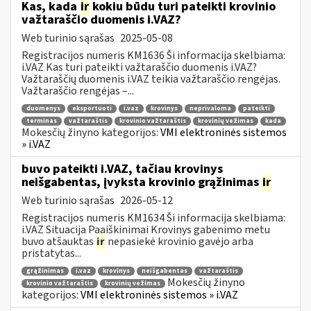
Kas, kada
ir
kokiu būdu turi pateikti krovinio
važtaraščio duomenis i.VAZ?
Web turinio sąrašas
2025-05-08
Registracijos numeris KM1636 Ši informacija skelbiama:
i.VAZ Kas turi pateikti važtaraščio duomenis i.VAZ?
Važtaraščių duomenis i.VAZ teikia važtaraščio rengėjas.
Važtaraščio rengėjas –...
duomenys
eksportuoti
i.vaz
krovinys
neprivaloma
pateikti
terminas
važtaraštis
krovinio važtaraštis
krovinių vežimas
kada
Mokesčių žinyno kategorijos:
VMI elektroninės sistemos
» i.VAZ
buvo pateikti i.VAZ, tačiau krovinys
neišgabentas, įvyksta krovinio grąžinimas
ir
Web turinio sąrašas
2026-05-12
Registracijos numeris KM1634 Ši informacija skelbiama:
i.VAZ Situacija Paaiškinimai Krovinys gabenimo metu
buvo atšauktas
ir
nepasiekė krovinio gavėjo arba
pristatytas...
grąžinimas
i.vaz
krovinys
neišgabentas
važtaraštis
Mokesčių žinyno
krovinio važtaraštis
krovinių vežimas
kategorijos:
VMI elektroninės sistemos » i.VAZ