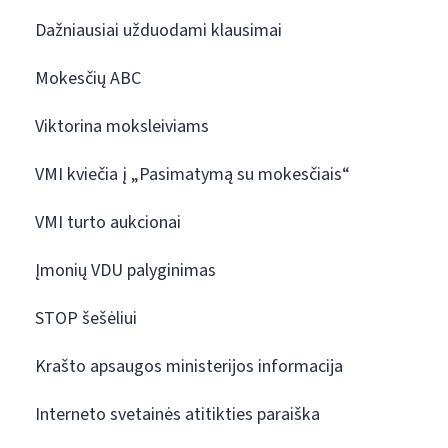
Dažniausiai užduodami klausimai
Mokesčių ABC
Viktorina moksleiviams
VMI kviečia į „Pasimatymą su mokesčiais“
VMI turto aukcionai
Įmonių VDU palyginimas
STOP šešėliui
Krašto apsaugos ministerijos informacija
Interneto svetainės atitikties paraiška