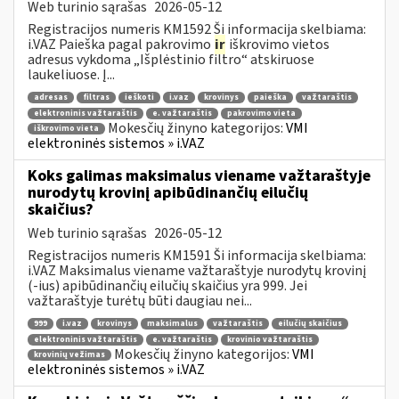
Web turinio sąrašas
2026-05-12
Registracijos numeris KM1592 Ši informacija skelbiama:
i.VAZ Paieška pagal pakrovimo
ir
iškrovimo vietos
adresus vykdoma „Išplėstinio filtro“ atskiruose
laukeliuose. Į...
adresas
filtras
ieškoti
i.vaz
krovinys
paieška
važtaraštis
elektroninis važtaraštis
e. važtaraštis
pakrovimo vieta
Mokesčių žinyno kategorijos:
VMI
iškrovimo vieta
elektroninės sistemos » i.VAZ
Koks galimas maksimalus viename važtaraštyje
nurodytų krovinį apibūdinančių eilučių
skaičius?
Web turinio sąrašas
2026-05-12
Registracijos numeris KM1591 Ši informacija skelbiama:
i.VAZ Maksimalus viename važtaraštyje nurodytų krovinį
(-ius) apibūdinančių eilučių skaičius yra 999. Jei
važtaraštyje turėtų būti daugiau nei...
999
i.vaz
krovinys
maksimalus
važtaraštis
eilučių skaičius
elektroninis važtaraštis
e. važtaraštis
krovinio važtaraštis
Mokesčių žinyno kategorijos:
VMI
krovinių vežimas
elektroninės sistemos » i.VAZ