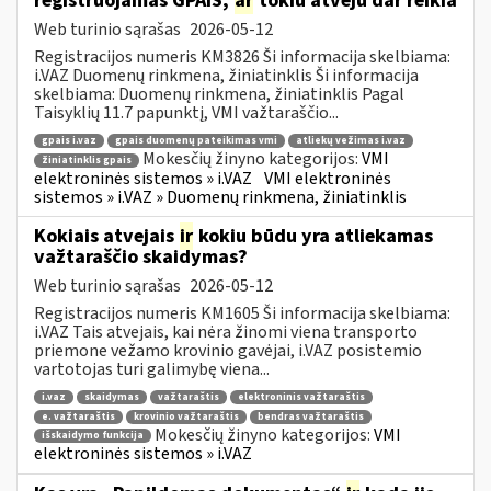
registruojamas GPAIS,
ar
tokiu atveju dar reikia
Web turinio sąrašas
2026-05-12
Registracijos numeris KM3826 Ši informacija skelbiama:
i.VAZ Duomenų rinkmena, žiniatinklis Ši informacija
skelbiama: Duomenų rinkmena, žiniatinklis Pagal
Taisyklių 11.7 papunktį, VMI važtaraščio...
gpais i.vaz
gpais duomenų pateikimas vmi
atliekų vežimas i.vaz
Mokesčių žinyno kategorijos:
VMI
žiniatinklis gpais
elektroninės sistemos » i.VAZ
VMI elektroninės
sistemos » i.VAZ » Duomenų rinkmena, žiniatinklis
Kokiais atvejais
ir
kokiu būdu yra atliekamas
važtaraščio skaidymas?
Web turinio sąrašas
2026-05-12
Registracijos numeris KM1605 Ši informacija skelbiama:
i.VAZ Tais atvejais, kai nėra žinomi viena transporto
priemone vežamo krovinio gavėjai, i.VAZ posistemio
vartotojas turi galimybę viena...
i.vaz
skaidymas
važtaraštis
elektroninis važtaraštis
e. važtaraštis
krovinio važtaraštis
bendras važtaraštis
Mokesčių žinyno kategorijos:
VMI
išskaidymo funkcija
elektroninės sistemos » i.VAZ