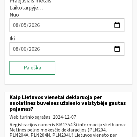
Praėjusiais metais
Laikotarpyje…
Nuo
Iki
Paieška
Kaip Lietuvos vienetai deklaruoja per
nuolatines buveines užsienio valstybėje gautas
pajamas?
Web turinio sąrašas
2024-12-07
Registracijos numeris KM1354 Ši informacija skelbiama:
Metinės pelno mokesčio deklaracijos (PLN204,
PLN204A, PLN204N, PLN204U) Lietuvos vieneto per