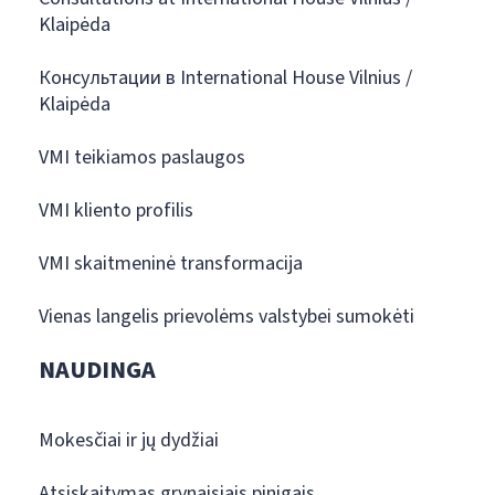
Klaipėda
Консультации в International House Vilnius /
Klaipėda
VMI teikiamos paslaugos
VMI kliento profilis
VMI skaitmeninė transformacija
Vienas langelis prievolėms valstybei sumokėti
NAUDINGA
Mokesčiai ir jų dydžiai
Atsiskaitymas grynaisiais pinigais