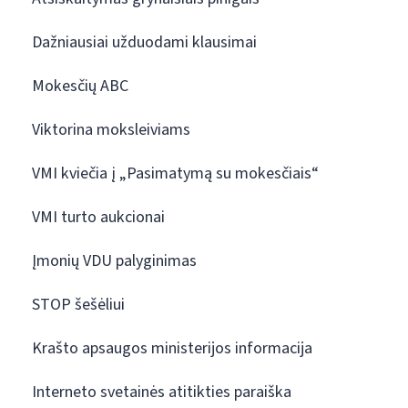
Dažniausiai užduodami klausimai
Mokesčių ABC
Viktorina moksleiviams
VMI kviečia į „Pasimatymą su mokesčiais“
VMI turto aukcionai
Įmonių VDU palyginimas
STOP šešėliui
Krašto apsaugos ministerijos informacija
Interneto svetainės atitikties paraiška