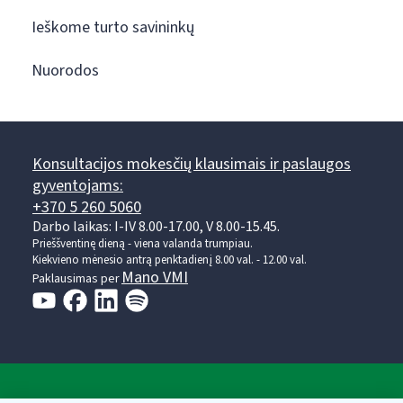
Ieškome turto savininkų
Nuorodos
Konsultacijos mokesčių klausimais ir paslaugos
gyventojams:
+370 5 260 5060
Darbo laikas: I-IV 8.00-17.00, V 8.00-15.45.
Prieššventinę dieną - viena valanda trumpiau.
Kiekvieno mėnesio antrą penktadienį 8.00 val. - 12.00 val.
Mano VMI
Paklausimas per