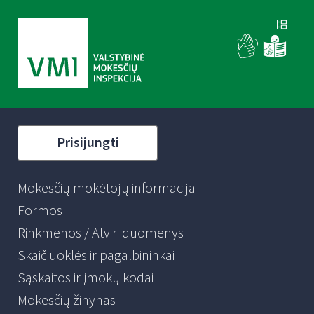
Prisijungti
Mokesčių mokėtojų informacija
Formos
Rinkmenos / Atviri duomenys
Skaičiuoklės ir pagalbininkai
Sąskaitos ir įmokų kodai
Mokesčių žinynas