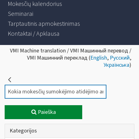
Mokesčių kalendorius
Seminarai
Tarptautinis apmokestinimas
Kontaktai / Apklausa
VMI Machine translation / VMI Машинный перевод /
VMI Машинний переклад (
English
,
Русский
,
Українська
)
Paieška
Kategorijos