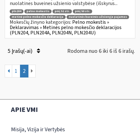
nuolatines buveines užsienio valstybėse (išskyrus...
pln204
pelno mokestis
pmį 51 str.
pmį 50 str.
metinė pelno mokesčio deklaracija
nuolatinės buveinės užsienyje pajamos
Mokesčių žinyno kategorijos:
Pelno mokestis »
Deklaravimas » Metinės pelno mokesčio deklaracijos
(PLN204, PLN204A, PLN204N, PLN204U)
5 Įrašų(-ai)
Rodoma nuo 6 iki 6 iš 6 irašų.
1
2
APIE VMI
Misija, Vizija ir Vertybės