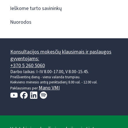
Ieškome turto savininkų
Nuorodos
Konsultacijos mokesčių klausimais ir paslaugos
gyventojams:
+370 5 260 5060
Darbo laikas: I-IV 8.00-17.00, V 8.00-15.45.
Prieššventinę dieną - viena valanda trumpiau.
Kiekvieno mėnesio antrą penktadienį 8.00 val. - 12.00 val.
Mano VMI
Paklausimas per