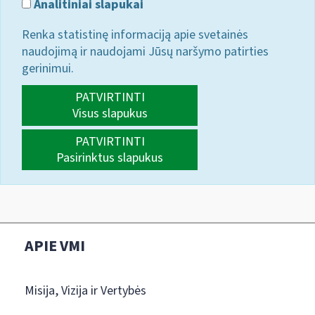
Analitiniai slapukai
Renka statistinę informaciją apie svetainės
naudojimą ir naudojami Jūsų naršymo patirties
gerinimui.
PATVIRTINTI
Visus slapukus
PATVIRTINTI
Pasirinktus slapukus
APIE VMI
Misija, Vizija ir Vertybės