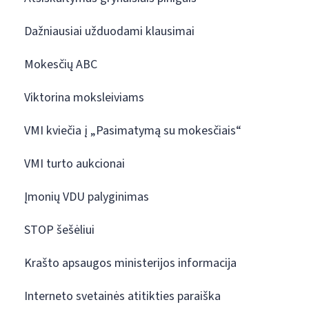
Dažniausiai užduodami klausimai
Mokesčių ABC
Viktorina moksleiviams
VMI kviečia į „Pasimatymą su mokesčiais“
VMI turto aukcionai
Įmonių VDU palyginimas
STOP šešėliui
Krašto apsaugos ministerijos informacija
Interneto svetainės atitikties paraiška