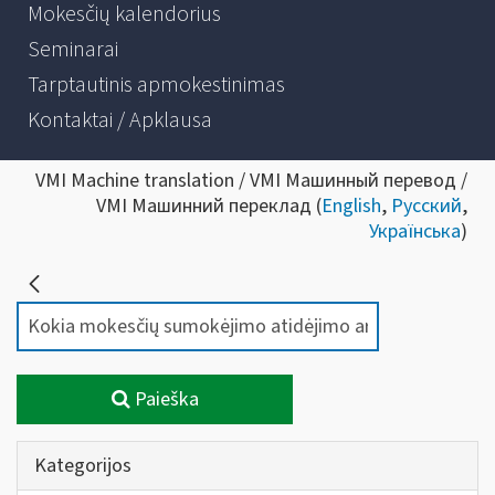
Mokesčių kalendorius
Seminarai
Tarptautinis apmokestinimas
Kontaktai / Apklausa
VMI Machine translation / VMI Машинный перевод /
VMI Машинний переклад (
English
,
Русский
,
Українська
)
Paieška
Kategorijos