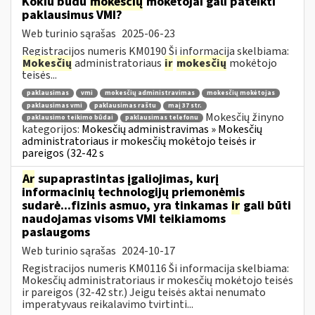
Kokiu būdu
mokesčių
mokėtojai gali pateikti
paklausimus VMI?
Web turinio sąrašas
2025-06-23
Registracijos numeris KM0190 Ši informacija skelbiama:
Mokesčių
administratoriaus
ir
mokesčių
mokėtojo
teisės...
paklausimas
vmi
mokesčių administravimas
mokesčių mokėtojas
paklausimas vmi
paklausimas raštu
maį 37 str.
Mokesčių žinyno
paklausimo teikimo būdai
paklausimas telefonu
kategorijos:
Mokesčių administravimas » Mokesčių
administratoriaus ir mokesčių mokėtojo teisės ir
pareigos (32-42 s
Ar
supaprastintas įgaliojimas, kurį
informacinių technologijų priemonėmis
sudarė...fizinis asmuo, yra tinkamas
ir
gali būti
naudojamas visoms VMI teikiamoms
paslaugoms
Web turinio sąrašas
2024-10-17
Registracijos numeris KM0116 Ši informacija skelbiama:
Mokesčių administratoriaus ir mokesčių mokėtojo teisės
ir pareigos (32-42 str.) Jeigu teisės aktai nenumato
imperatyvaus reikalavimo tvirtinti...