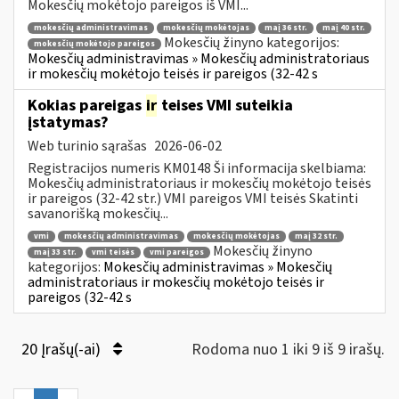
Mokesčių mokėtojo pareigos iš VMI...
mokesčių administravimas
mokesčių mokėtojas
maį 36 str.
maį 40 str.
Mokesčių žinyno kategorijos:
mokesčių mokėtojo pareigos
Mokesčių administravimas » Mokesčių administratoriaus
ir mokesčių mokėtojo teisės ir pareigos (32-42 s
Kokias pareigas
ir
teises VMI suteikia
įstatymas?
Web turinio sąrašas
2026-06-02
Registracijos numeris KM0148 Ši informacija skelbiama:
Mokesčių administratoriaus ir mokesčių mokėtojo teisės
ir pareigos (32-42 str.) VMI pareigos VMI teisės Skatinti
savanorišką mokesčių...
vmi
mokesčių administravimas
mokesčių mokėtojas
maį 32 str.
Mokesčių žinyno
maį 33 str.
vmi teisės
vmi pareigos
kategorijos:
Mokesčių administravimas » Mokesčių
administratoriaus ir mokesčių mokėtojo teisės ir
pareigos (32-42 s
20 Įrašų(-ai)
Rodoma nuo 1 iki 9 iš 9 irašų.