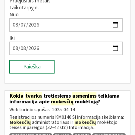
Praėjusiais metais
Laikotarpyje…
Nuo
Iki
Paieška
Kokia
tvarka
tretiesiems
asmenims
teikiama
informacija apie
mokesčių
mokėtoją?
Web turinio sąrašas
2025-04-14
Registracijos numeris KM0140 Ši informacija skelbiama:
Mokesčių
administratoriaus ir
mokesčių
mokėtojo
teisės ir pareigos (32-42 str.) Informacija...