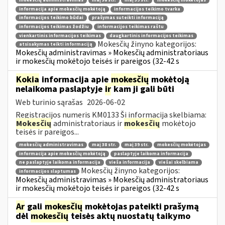
mokesčių administravimas
maį 38 str.
maį 39 str.
mokesčių mokėtojas
informacija apie mokesčių mokėtoją
informacijos teikimo tvarka
informacijos teikimo būdai
prašymas suteikti informaciją
informacijos teikimas žodžiu
informacijos teikimas raštu
vienkartinis informacijos teikimas
daugkartinis informacijos teikimas
Mokesčių žinyno kategorijos:
atsisakymas teikti informaciją
Mokesčių administravimas » Mokesčių administratoriaus
ir mokesčių mokėtojo teisės ir pareigos (32-42 s
Kokia
informacija apie
mokesčių
mokėtoją
nelaikoma paslaptyje
ir
kam ji gali būti
Web turinio sąrašas
2026-06-02
Registracijos numeris KM0133 Ši informacija skelbiama:
Mokesčių
administratoriaus ir
mokesčių
mokėtojo
teisės ir pareigos...
mokesčių administravimas
maį 38 str.
maį 39 str.
mokesčių mokėtojas
informacija apie mokesčių mokėtoją
paslaptyje laikoma informacija
ne paslaptyje laikoma informacija
vieša informacija
viešai skelbiama
Mokesčių žinyno kategorijos:
informacijos slaptumas
Mokesčių administravimas » Mokesčių administratoriaus
ir mokesčių mokėtojo teisės ir pareigos (32-42 s
Ar
gali
mokesčių
mokėtojas pateikti prašymą
dėl
mokesčių
teisės aktų nuostatų taikymo