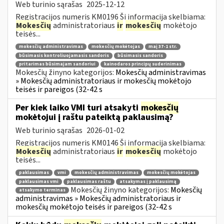
Web turinio sąrašas
2025-12-12
Registracijos numeris KM0196 Ši informacija skelbiama:
Mokesčių
administratoriaus
ir
mokesčių
mokėtojo
teisės...
mokesčių administravimas
mokesčių mokėtojas
maį 37-1 str.
būsimasis kontroliuojamasis sandoris
būsimasis sandoris
pritarimas būsimajam sandoriui
kainodaros principų suderinimas
Mokesčių žinyno kategorijos:
Mokesčių administravimas
» Mokesčių administratoriaus ir mokesčių mokėtojo
teisės ir pareigos (32-42 s
Per kiek laiko VMI turi atsakyti
mokesčių
mokėtojui į raštu pateiktą paklausimą?
Web turinio sąrašas
2026-01-02
Registracijos numeris KM0146 Ši informacija skelbiama:
Mokesčių
administratoriaus
ir
mokesčių
mokėtojo
teisės...
paklausimas
vmi
mokesčių administravimas
mokesčių mokėtojas
paklausimas vmi
paklausimas raštu
atsakymas į paklausimą
Mokesčių žinyno kategorijos:
Mokesčių
atsakymo terminas
administravimas » Mokesčių administratoriaus ir
mokesčių mokėtojo teisės ir pareigos (32-42 s