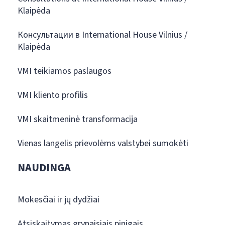
Klaipėda
Консультации в International House Vilnius /
Klaipėda
VMI teikiamos paslaugos
VMI kliento profilis
VMI skaitmeninė transformacija
Vienas langelis prievolėms valstybei sumokėti
NAUDINGA
Mokesčiai ir jų dydžiai
Atsiskaitymas grynaisiais pinigais