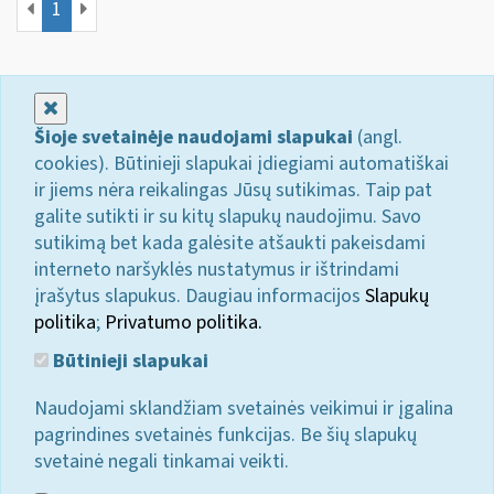
1
Uždaryti
Šioje svetainėje naudojami slapukai
(angl.
cookies). Būtinieji slapukai įdiegiami automatiškai
ir jiems nėra reikalingas Jūsų sutikimas. Taip pat
galite sutikti ir su kitų slapukų naudojimu. Savo
sutikimą bet kada galėsite atšaukti pakeisdami
interneto naršyklės nustatymus ir ištrindami
įrašytus slapukus. Daugiau informacijos
Slapukų
politika
;
Privatumo politika.
Būtinieji slapukai
Naudojami sklandžiam svetainės veikimui ir įgalina
pagrindines svetainės funkcijas. Be šių slapukų
svetainė negali tinkamai veikti.