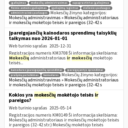
įgaliojimas
mokesčių administravimas
supaprastintas įgaliojimas
fizinio asmens įgaliojimas
įgaliojimų registras
viešosios paslaugos
Mokesčių žinyno kategorijos:
administracinės paslaugos
Mokesčių administravimas » Mokesčių administratoriaus
ir mokesčių mokėtojo teisės ir pareigos (32-42 s
Įpareigojančių kainodaros sprendimų taisyklių
taikymas nuo 2026-01-01
Web turinio sąrašas
2025-12-31
Registracijos numeris KM3708 Ši informacija skelbiama:
Mokesčių
administratoriaus
ir
mokesčių
mokėtojo
teisės...
kainodaros įpareigojančių sprendimai
įpareigojantys sprendimai
Mokesčių žinyno kategorijos:
prašymų pateikimas
kainodaros
Mokesčių administravimas » Mokesčių administratoriaus
ir mokesčių mokėtojo teisės ir pareigos (32-42 s
Kokios yra
mokesčių
mokėtojo teisės
ir
pareigos?
Web turinio sąrašas
2025-05-14
Registracijos numeris KM0149 Ši informacija skelbiama:
Mokesčių administratoriaus ir mokesčių mokėtojo teisės
ir pareigos (32-42 str.) Mokesčių mokėtojo teisės