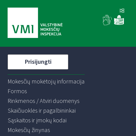
Prisijungti
Mokesčių mokėtojų informacija
Formos
Rinkmenos / Atviri duomenys
Skaičiuoklės ir pagalbininkai
Sąskaitos ir įmokų kodai
Mokesčių žinynas