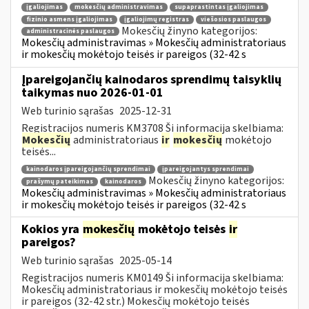
įgaliojimas
mokesčių administravimas
supaprastintas įgaliojimas
fizinio asmens įgaliojimas
įgaliojimų registras
viešosios paslaugos
Mokesčių žinyno kategorijos:
administracinės paslaugos
Mokesčių administravimas » Mokesčių administratoriaus
ir mokesčių mokėtojo teisės ir pareigos (32-42 s
Įpareigojančių kainodaros sprendimų taisyklių
taikymas nuo 2026-01-01
Web turinio sąrašas
2025-12-31
Registracijos numeris KM3708 Ši informacija skelbiama:
Mokesčių
administratoriaus
ir
mokesčių
mokėtojo
teisės...
kainodaros įpareigojančių sprendimai
įpareigojantys sprendimai
Mokesčių žinyno kategorijos:
prašymų pateikimas
kainodaros
Mokesčių administravimas » Mokesčių administratoriaus
ir mokesčių mokėtojo teisės ir pareigos (32-42 s
Kokios yra
mokesčių
mokėtojo teisės
ir
pareigos?
Web turinio sąrašas
2025-05-14
Registracijos numeris KM0149 Ši informacija skelbiama:
Mokesčių administratoriaus ir mokesčių mokėtojo teisės
ir pareigos (32-42 str.) Mokesčių mokėtojo teisės