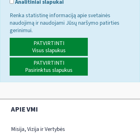
Analitiniai slapukai
Renka statistinę informaciją apie svetainės
naudojimą ir naudojami Jūsų naršymo patirties
gerinimui.
PATVIRTINTI
Visus slapukus
PATVIRTINTI
Pasirinktus slapukus
APIE VMI
Misija, Vizija ir Vertybės