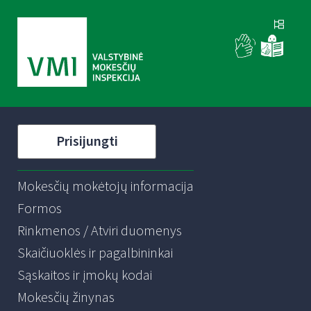
Prisijungti
Mokesčių mokėtojų informacija
Formos
Rinkmenos / Atviri duomenys
Skaičiuoklės ir pagalbininkai
Sąskaitos ir įmokų kodai
Mokesčių žinynas