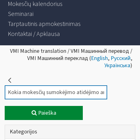
Mokesčių kalendorius
Seminarai
Tarptautinis apmokestinimas
Kontaktai / Apklausa
VMI Machine translation / VMI Машинный перевод /
VMI Машинний переклад (
English
,
Русский
,
Українська
)
Paieška
Kategorijos