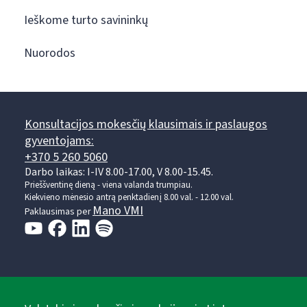
Ieškome turto savininkų
Nuorodos
Konsultacijos mokesčių klausimais ir paslaugos
gyventojams:
+370 5 260 5060
Darbo laikas: I-IV 8.00-17.00, V 8.00-15.45.
Prieššventinę dieną - viena valanda trumpiau.
Kiekvieno mėnesio antrą penktadienį 8.00 val. - 12.00 val.
Mano VMI
Paklausimas per