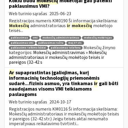
Kokiu būdu
mokesčių
mokėtojai gali pateikti
paklausimus VMI?
Web turinio sąrašas
2025-06-23
Registracijos numeris KM0190 Ši informacija skelbiama:
Mokesčių
administratoriaus
ir
mokesčių
mokėtojo
teisės...
paklausimas
vmi
mokesčių administravimas
mokesčių mokėtojas
paklausimas vmi
paklausimas raštu
maį 37 str.
Mokesčių žinyno
paklausimo teikimo būdai
paklausimas telefonu
kategorijos:
Mokesčių administravimas » Mokesčių
administratoriaus ir mokesčių mokėtojo teisės ir
pareigos (32-42 s
Ar
supaprastintas įgaliojimas, kurį
informacinių technologijų priemonėmis
sudarė...fizinis asmuo, yra tinkamas
ir
gali būti
naudojamas visoms VMI teikiamoms
paslaugoms
Web turinio sąrašas
2024-10-17
Registracijos numeris KM0116 Ši informacija skelbiama:
Mokesčių administratoriaus ir mokesčių mokėtojo teisės
ir pareigos (32-42 str.) Jeigu teisės aktai nenumato
imperatyvaus reikalavimo tvirtinti...