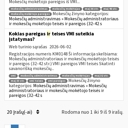
Mokesčių mokėtojo pareigos iš VMI...
mokesčių administravimas
mokesčių mokėtojas
maį 36 str.
maį 40 str.
Mokesčių žinyno kategorijos:
mokesčių mokėtojo pareigos
Mokesčių administravimas » Mokesčių administratoriaus
ir mokesčių mokėtojo teisės ir pareigos (32-42 s
Kokias pareigas
ir
teises VMI suteikia
įstatymas?
Web turinio sąrašas
2026-06-02
Registracijos numeris KM0148 Ši informacija skelbiama:
Mokesčių administratoriaus ir mokesčių mokėtojo teisės
ir pareigos (32-42 str.) VMI pareigos VMI teisės Skatinti
savanorišką mokesčių...
vmi
mokesčių administravimas
mokesčių mokėtojas
maį 32 str.
Mokesčių žinyno
maį 33 str.
vmi teisės
vmi pareigos
kategorijos:
Mokesčių administravimas » Mokesčių
administratoriaus ir mokesčių mokėtojo teisės ir
pareigos (32-42 s
20 Įrašų(-ai)
Rodoma nuo 1 iki 9 iš 9 irašų.