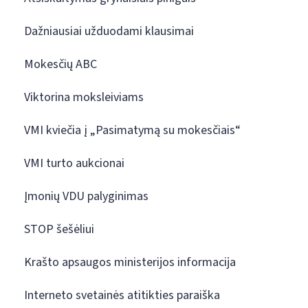
Dažniausiai užduodami klausimai
Mokesčių ABC
Viktorina moksleiviams
VMI kviečia į „Pasimatymą su mokesčiais“
VMI turto aukcionai
Įmonių VDU palyginimas
STOP šešėliui
Krašto apsaugos ministerijos informacija
Interneto svetainės atitikties paraiška