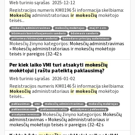
Web turinio sąrašas
2025-12-12
Registracijos numeris KM0196 Ši informacija skelbiama:
Mokesčių
administratoriaus
ir
mokesčių
mokėtojo
teisės...
mokesčių administravimas
mokesčių mokėtojas
maį 37-1 str.
būsimasis kontroliuojamasis sandoris
būsimasis sandoris
pritarimas būsimajam sandoriui
kainodaros principų suderinimas
Mokesčių žinyno kategorijos:
Mokesčių administravimas
» Mokesčių administratoriaus ir mokesčių mokėtojo
teisės ir pareigos (32-42 s
Per kiek laiko VMI turi atsakyti
mokesčių
mokėtojui į raštu pateiktą paklausimą?
Web turinio sąrašas
2026-01-02
Registracijos numeris KM0146 Ši informacija skelbiama:
Mokesčių
administratoriaus
ir
mokesčių
mokėtojo
teisės...
paklausimas
vmi
mokesčių administravimas
mokesčių mokėtojas
paklausimas vmi
paklausimas raštu
atsakymas į paklausimą
Mokesčių žinyno kategorijos:
Mokesčių
atsakymo terminas
administravimas » Mokesčių administratoriaus ir
mokesčių mokėtojo teisės ir pareigos (32-42 s