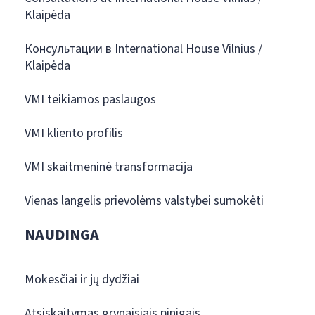
Klaipėda
Консультации в International House Vilnius /
Klaipėda
VMI teikiamos paslaugos
VMI kliento profilis
VMI skaitmeninė transformacija
Vienas langelis prievolėms valstybei sumokėti
NAUDINGA
Mokesčiai ir jų dydžiai
Atsiskaitymas grynaisiais pinigais