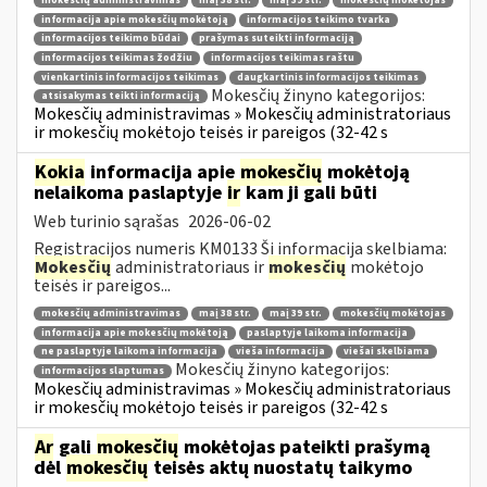
mokesčių administravimas
maį 38 str.
maį 39 str.
mokesčių mokėtojas
informacija apie mokesčių mokėtoją
informacijos teikimo tvarka
informacijos teikimo būdai
prašymas suteikti informaciją
informacijos teikimas žodžiu
informacijos teikimas raštu
vienkartinis informacijos teikimas
daugkartinis informacijos teikimas
Mokesčių žinyno kategorijos:
atsisakymas teikti informaciją
Mokesčių administravimas » Mokesčių administratoriaus
ir mokesčių mokėtojo teisės ir pareigos (32-42 s
Kokia
informacija apie
mokesčių
mokėtoją
nelaikoma paslaptyje
ir
kam ji gali būti
Web turinio sąrašas
2026-06-02
Registracijos numeris KM0133 Ši informacija skelbiama:
Mokesčių
administratoriaus ir
mokesčių
mokėtojo
teisės ir pareigos...
mokesčių administravimas
maį 38 str.
maį 39 str.
mokesčių mokėtojas
informacija apie mokesčių mokėtoją
paslaptyje laikoma informacija
ne paslaptyje laikoma informacija
vieša informacija
viešai skelbiama
Mokesčių žinyno kategorijos:
informacijos slaptumas
Mokesčių administravimas » Mokesčių administratoriaus
ir mokesčių mokėtojo teisės ir pareigos (32-42 s
Ar
gali
mokesčių
mokėtojas pateikti prašymą
dėl
mokesčių
teisės aktų nuostatų taikymo