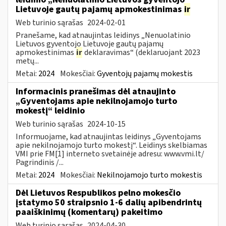
Lietuvoje gautų pajamų apmokestinimas
ir
Web turinio sąrašas
2024-02-01
Pranešame, kad atnaujintas leidinys „Nenuolatinio
Lietuvos gyventojo Lietuvoje gautų pajamų
apmokestinimas
ir
deklaravimas“ (deklaruojant 2023
metų...
Metai:
2024
Mokesčiai:
Gyventojų pajamų mokestis
Informacinis pranešimas dėl atnaujinto
„Gyventojams apie nekilnojamojo turto
mokestį“ leidinio
Web turinio sąrašas
2024-10-15
Informuojame, kad atnaujintas leidinys „Gyventojams
apie nekilnojamojo turto mokestį“. Leidinys skelbiamas
VMI prie FM[1] interneto svetainėje adresu: www.vmi.lt/
Pagrindinis /...
Metai:
2024
Mokesčiai:
Nekilnojamojo turto mokestis
Dėl Lietuvos Respublikos pelno mokesčio
įstatymo 50 straipsnio 1-6 dalių apibendrintų
paaiškinimų (komentarų) pakeitimo
Web turinio sąrašas
2024-04-30