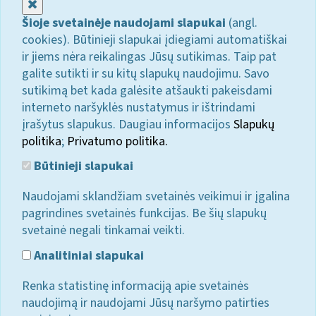
Uždaryti
Šioje svetainėje naudojami slapukai
(angl.
cookies). Būtinieji slapukai įdiegiami automatiškai
ir jiems nėra reikalingas Jūsų sutikimas. Taip pat
galite sutikti ir su kitų slapukų naudojimu. Savo
sutikimą bet kada galėsite atšaukti pakeisdami
interneto naršyklės nustatymus ir ištrindami
įrašytus slapukus. Daugiau informacijos
Slapukų
politika
;
Privatumo politika.
Būtinieji slapukai
Naudojami sklandžiam svetainės veikimui ir įgalina
pagrindines svetainės funkcijas. Be šių slapukų
svetainė negali tinkamai veikti.
Analitiniai slapukai
Renka statistinę informaciją apie svetainės
naudojimą ir naudojami Jūsų naršymo patirties