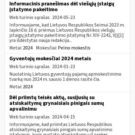
Informacinis pranešimas dėl viešųjų įstaigų
įstatymo pakeitimo
Web turinio sąrašas
2024-05-23
Informuojame, kad Lietuvos Respublikos Seimui 2023 m.
lapkričio 16 d. priėmus Lietuvos Respublikos viešųjų
įstaigų įstatymo pakeitimo įstatymą Nr. XIV-2242, VĮĮ[1]
yra išdėstytas nauja redakcija...
Metai:
2024
Mokesčiai:
Pelno mokestis
Gyventojų mokesčiai 2024 metais
Web turinio sąrašas
2024-01-23
Nuolatinių Lietuvos gyventojų pajamų apmokestinimo
tvarką nuo 2024 m. sausio 1 dienos rasite čia.
Metai:
2024
Dėl priimtų teisės aktų, susijusių su
atsiskaitymų grynaisiais pinigais sumų
apvalinimu
Web turinio sąrašas
2024-04-15
Informuojame, kad priimtas Lietuvos Respublikos
atsiskaitymų grynaisiais pinigais sumų apvalinimo
įstatymas, kuris nustato atsiskaitymų už prekes