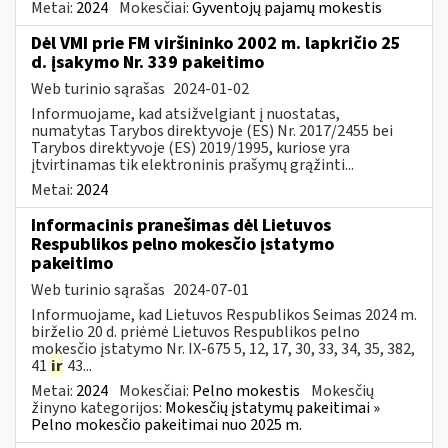
Metai:
2024
Mokesčiai:
Gyventojų pajamų mokestis
Dėl VMI prie FM viršininko 2002 m. lapkričio 25
d. įsakymo Nr. 339 pakeitimo
Web turinio sąrašas
2024-01-02
Informuojame, kad atsižvelgiant į nuostatas,
numatytas Tarybos direktyvoje (ES) Nr. 2017/2455 bei
Tarybos direktyvoje (ES) 2019/1995, kuriose yra
įtvirtinamas tik elektroninis prašymų grąžinti...
Metai:
2024
Informacinis pranešimas dėl Lietuvos
Respublikos pelno mokesčio įstatymo
pakeitimo
Web turinio sąrašas
2024-07-01
Informuojame, kad Lietuvos Respublikos Seimas 2024 m.
birželio 20 d. priėmė Lietuvos Respublikos pelno
mokesčio įstatymo Nr. IX-675 5, 12, 17, 30, 33, 34, 35, 382,
41
ir
43...
Metai:
2024
Mokesčiai:
Pelno mokestis
Mokesčių
žinyno kategorijos:
Mokesčių įstatymų pakeitimai »
Pelno mokesčio pakeitimai nuo 2025 m.