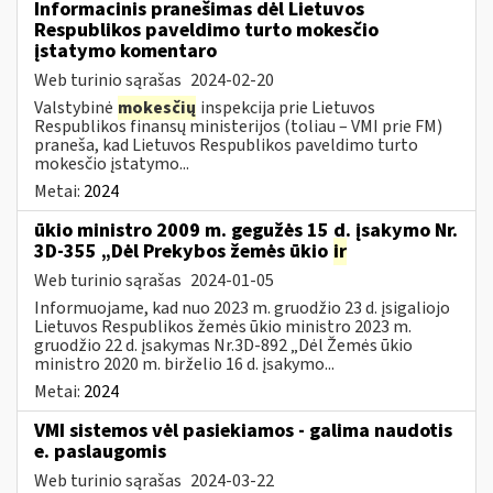
Informacinis pranešimas dėl Lietuvos
Respublikos paveldimo turto mokesčio
įstatymo komentaro
Web turinio sąrašas
2024-02-20
Valstybinė
mokesčių
inspekcija prie Lietuvos
Respublikos finansų ministerijos (toliau – VMI prie FM)
praneša, kad Lietuvos Respublikos paveldimo turto
mokesčio įstatymo...
Metai:
2024
ūkio ministro 2009 m. gegužės 15 d. įsakymo Nr.
3D-355 „Dėl Prekybos žemės ūkio
ir
Web turinio sąrašas
2024-01-05
Informuojame, kad nuo 2023 m. gruodžio 23 d. įsigaliojo
Lietuvos Respublikos žemės ūkio ministro 2023 m.
gruodžio 22 d. įsakymas Nr.3D-892 „Dėl Žemės ūkio
ministro 2020 m. birželio 16 d. įsakymo...
Metai:
2024
VMI sistemos vėl pasiekiamos - galima naudotis
e. paslaugomis
Web turinio sąrašas
2024-03-22