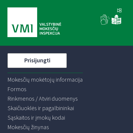
Prisijungti
Mokesčių mokėtojų informacija
Formos
Rinkmenos / Atviri duomenys
Skaičiuoklės ir pagalbininkai
Sąskaitos ir įmokų kodai
Mokesčių žinynas