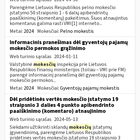
Parengėme Lietuvos Respublikos pelno mokesčio
įstatymo 50 straipsnio 1 - 6 dalių apibendrintų
paaiškinimų (komentarų) pakeitimus. Šiuos atnaujintus
komentarus galima rasti VMI[1] interneto...
Metai:
2024
Mokesčiai:
Pelno mokestis
Informacinis pranešimas dėl gyventojų pajamų
mokesčio permokos grąžinimo
Web turinio sąrašas
2024-01-11
Valstybinė
mokesčių
inspekcija prie Lietuvos
Respublikos finansų ministerijos (toliau – VMI prie FM)
parengė informacinį pranešimą dėl gyventojų pajamų
mokesčio permokos...
Metai:
2024
Mokesčiai:
Gyventojų pajamų mokestis
Dėl pridėtinės vertės mokesčio įstatymo 19
straipsnio 3 dalies 4 punkto apibendrinto
paaiškinimo (komentaro) atnaujinimo
Web turinio sąrašas
2024-05-13
Siekdami užtikrinti sklandų
mokesčių
įstatymų
įgyvendinimą, parengėme Lietuvos Respublikos
pridėtinės vertės mokesčio įstatymo 19 straipsnio 3