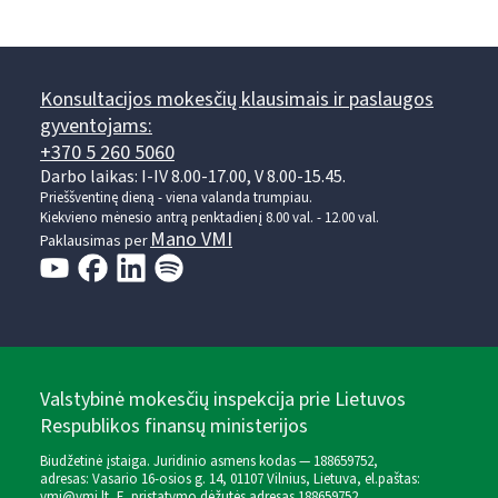
Konsultacijos mokesčių klausimais ir paslaugos
gyventojams:
+370 5 260 5060
Darbo laikas: I-IV 8.00-17.00, V 8.00-15.45.
Prieššventinę dieną - viena valanda trumpiau.
Kiekvieno mėnesio antrą penktadienį 8.00 val. - 12.00 val.
Mano VMI
Paklausimas per
Valstybinė mokesčių inspekcija prie Lietuvos
Respublikos finansų ministerijos
Biudžetinė įstaiga. Juridinio asmens kodas — 188659752,
adresas: Vasario 16-osios g. 14, 01107 Vilnius, Lietuva, el.paštas:
vmi@vmi.lt
, E. pristatymo dėžutės adresas 188659752