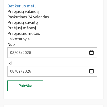
Bet kuriuo metu
Praėjusią valandą
Paskutines 24 valandas
Praėjusią savaitę
Praėjusį mėnesį
Praėjusiais metais
Laikotarpyje…
Nuo
Iki
Paieška