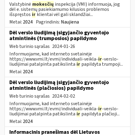
Valstybinė
mokesčių
inspekcija (VMI) informuoja, jog
dėl e. sistemų pasiekiamumo kilusios problemos
išspręstos
ir
klientai vėl gali sklandžiai...
Metai:
2024
Pagrindinis:
Naujiena
Dėl verslo liudijimą įsigyjančio gyventojo
atmintinės (trumposios) papildymo
Web turinio sąrašas
2024-01-26
Informuojame, kad interneto svetainėje
https://www.vmi.lt/evmi/individuali-veikla-
ir
-verslo-
liudijimai patalpinta patikslinta
ir
papildyta trumpoji...
Metai:
2024
Dėl verslo liudijimą įsigyjančio gyventojo
atmintinės (plačiosios) papildymo
Web turinio sąrašas
2024-02-02
Informuojame, kad interneto svetainėje
https://www.vmi.lt/evmi/individuali-veikla-
ir
-verslo-
liudijimai patalpinta patikslinta
ir
papildyta plačioji...
Metai:
2024
Informacinis pranešimas dėl Lietuvos