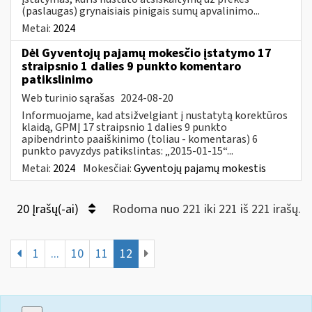
(paslaugas) grynaisiais pinigais sumų apvalinimo...
Metai:
2024
Dėl Gyventojų pajamų mokesčio įstatymo 17
straipsnio 1 dalies 9 punkto komentaro
patikslinimo
Web turinio sąrašas
2024-08-20
Informuojame, kad atsižvelgiant į nustatytą korektūros
klaidą, GPMĮ 17 straipsnio 1 dalies 9 punkto
apibendrinto paaiškinimo (toliau - komentaras) 6
punkto pavyzdys patikslintas: „2015-01-15“...
Metai:
2024
Mokesčiai:
Gyventojų pajamų mokestis
20 Įrašų(-ai)
Rodoma nuo 221 iki 221 iš 221 irašų.
1
...
10
11
12