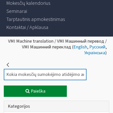
Mokesčių kalendorius
Seminarai
Tarptautinis apmokestinimas
Kontaktai / Apklausa
VMI Machine translation / VMI Машинный перевод /
VMI Машинний переклад (
English
,
Русский
,
Українська
)
Paieška
Kategorijos