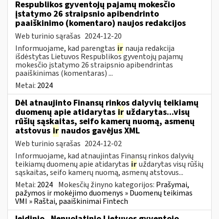
Respublikos gyventojų pajamų mokesčio
įstatymo 26 straipsnio apibendrinto
paaiškinimo (komentaro) naujos redakcijos
Web turinio sąrašas
2024-12-20
Informuojame, kad parengtas
ir
nauja redakcija
išdėstytas Lietuvos Respublikos gyventojų pajamų
mokesčio įstatymo 26 straipsnio apibendrintas
paaiškinimas (komentaras) ...
Metai:
2024
Dėl atnaujinto Finansų rinkos dalyvių teikiamų
duomenų apie atidarytas
ir
uždarytas...visų
rūšių sąskaitas, seifo kamerų nuomą, asmenų
atstovus
ir
naudos gavėjus XML
Web turinio sąrašas
2024-12-02
Informuojame, kad atnaujintas Finansų rinkos dalyvių
teikiamų duomenų apie atidarytas
ir
uždarytas visų rūšių
sąskaitas, seifo kamerų nuomą, asmenų atstovus...
Metai:
2024
Mokesčių žinyno kategorijos:
Prašymai,
pažymos ir mokėjimo duomenys » Duomenų teikimas
VMI » Raštai, paaiškinimai Fintech
leidinio „Nenuolatinio Lietuvos gyventojo