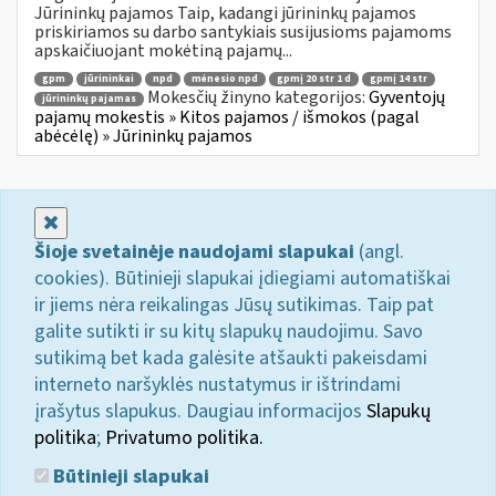
Jūrininkų pajamos Taip, kadangi jūrininkų pajamos
priskiriamos su darbo santykiais susijusioms pajamoms
apskaičiuojant mokėtiną pajamų...
gpm
jūrininkai
npd
mėnesio npd
gpmį 20 str 1 d
gpmį 14 str
Mokesčių žinyno kategorijos:
Gyventojų
jūrininkų pajamas
pajamų mokestis » Kitos pajamos / išmokos (pagal
abėcėlę) » Jūrininkų pajamos
Uždaryti
Šioje svetainėje naudojami slapukai
(angl.
cookies). Būtinieji slapukai įdiegiami automatiškai
ir jiems nėra reikalingas Jūsų sutikimas. Taip pat
galite sutikti ir su kitų slapukų naudojimu. Savo
sutikimą bet kada galėsite atšaukti pakeisdami
interneto naršyklės nustatymus ir ištrindami
įrašytus slapukus. Daugiau informacijos
Slapukų
politika
;
Privatumo politika.
Būtinieji slapukai