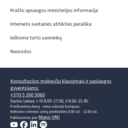
Krašto apsaugos ministerijos informacija
Interneto svetainės atitikties paraiška
Ieškome turto savininkų
Nuorodos
Konsultacijos mokesčių klausimais ir paslaugos
gyventojams:
+370 5 260 5060
Darbo laikas: I-IV 8.00-17.00, V 8.00-15.45.
Prieššventinę dieną - viena valanda trumpiau.
Kiekvieno mėnesio antrą penktadienį 8.00 val. - 12.00 val.
Mano VMI
Paklausimas per