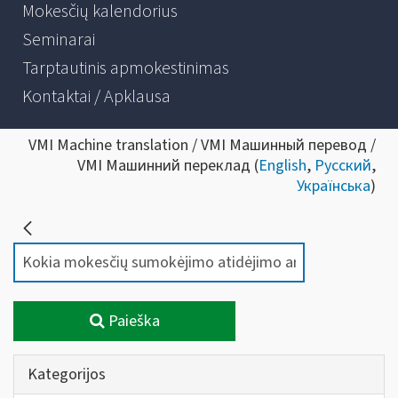
Mokesčių kalendorius
Seminarai
Tarptautinis apmokestinimas
Kontaktai / Apklausa
VMI Machine translation / VMI Машинный перевод /
VMI Машинний переклад (
English
,
Русский
,
Українська
)
Paieška
Kategorijos