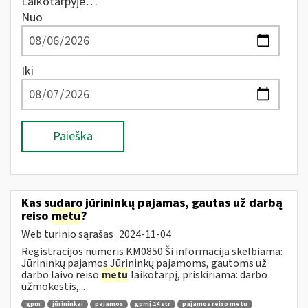
Laikotarpyje…
Nuo
Iki
Paieška
Kas sudaro jūrininkų pajamas, gautas už darbą
reiso
metu
?
Web turinio sąrašas
2024-11-04
Registracijos numeris KM0850 Ši informacija skelbiama:
Jūrininkų pajamos Jūrininkų pajamoms, gautoms už
darbo laivo reiso
metu
laikotarpį, priskiriama: darbo
užmokestis,...
gpm
jūrininkai
pajamos
gpmį 14 str
pajamos reiso metu