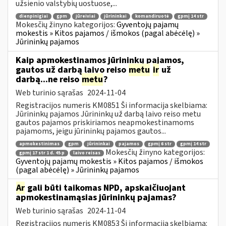
užsienio valstybių uostuose,...
dienpinigiai
gpm
jūreiviai
jūrininkai
komandiruotė
gpmį 14 str
Mokesčių žinyno kategorijos:
Gyventojų pajamų
mokestis » Kitos pajamos / išmokos (pagal abėcėlę) »
Jūrininkų pajamos
Kaip apmokestinamos jūrininkų pajamos,
gautos už darbą laivo reiso
metu
ir
už
darbą...ne reiso
metu
?
Web turinio sąrašas
2024-11-04
Registracijos numeris KM0851 Ši informacija skelbiama:
Jūrininkų pajamos Jūrininkų už darbą laivo reiso metu
gautos pajamos priskiriamos neapmokestinamoms
pajamoms, jeigu jūrininkų pajamos gautos...
apmokestinimas
gpm
jūrininkai
pajamos
gpmį 6 str
gpmį 14 str
Mokesčių žinyno kategorijos:
gpmį 17 str 1 d. 45 p
laivo reisas
Gyventojų pajamų mokestis » Kitos pajamos / išmokos
(pagal abėcėlę) » Jūrininkų pajamos
Ar
gali būti taikomas NPD, apskaičiuojant
apmokestinamąsias jūrininkų pajamas?
Web turinio sąrašas
2024-11-04
Registracijos numeris KM0853 Ši informacija skelbiama: