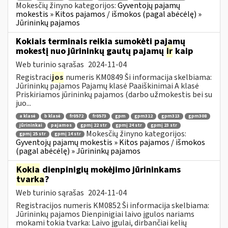
Mokesčių žinyno kategorijos:
Gyventojų pajamų
mokestis » Kitos pajamos / išmokos (pagal abėcėlę) »
Jūrininkų pajamos
Kokiais terminais reikia sumokėti pajamų
mokestį nuo jūrininkų gautų pajamų
ir
kaip
Web turinio sąrašas
2024-11-04
Registraci
jos
numeris KM0849 Ši informacija skelbiama:
Jūrininkų pajamos Pajamų klasė Paaiškinimai A klasė
Priskiriamos jūrininkų pajamos (darbo užmokestis bei su
juo...
a klasė
b klasė
fr0572
fr0573
gpm
gpm312
gpm313
gpm308
jūrininkai
pajamos
gpmį 22 str
gpmį 24 str
gpmį 23 str
Mokesčių žinyno kategorijos:
gpmį 25 str
gpmį 14 str
Gyventojų pajamų mokestis » Kitos pajamos / išmokos
(pagal abėcėlę) » Jūrininkų pajamos
Kokia
dienpinigių mokėjimo jūrininkams
tvarka
?
Web turinio sąrašas
2024-11-04
Registracijos numeris KM0852 Ši informacija skelbiama:
Jūrininkų pajamos Dienpinigiai laivo įgulos nariams
mokami tokia tvarka: Laivo įgulai, dirbančiai kelių