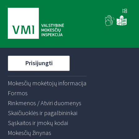
Prisijungti
Mokesčių mokėtojų informacija
Formos
Rinkmenos / Atviri duomenys
Skaičiuoklės ir pagalbininkai
Sąskaitos ir įmokų kodai
Mokesčių žinynas