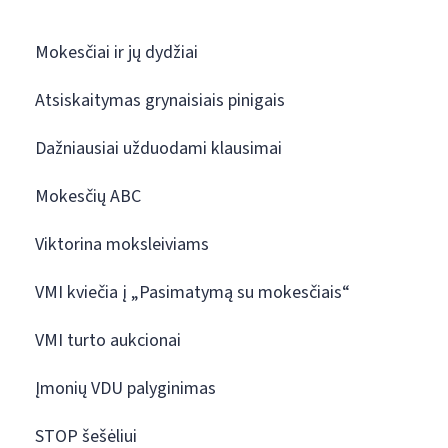
Mokesčiai ir jų dydžiai
Atsiskaitymas grynaisiais pinigais
Dažniausiai užduodami klausimai
Mokesčių ABC
Viktorina moksleiviams
VMI kviečia į „Pasimatymą su mokesčiais“
VMI turto aukcionai
Įmonių VDU palyginimas
STOP šešėliui