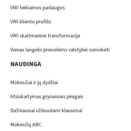
VMI teikiamos paslaugos
VMI kliento profilis
VMI skaitmeninė transformacija
Vienas langelis prievolėms valstybei sumokėti
NAUDINGA
Mokesčiai ir jų dydžiai
Atsiskaitymas grynaisiais pinigais
Dažniausiai užduodami klausimai
Mokesčių ABC