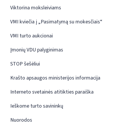
Viktorina moksleiviams
VMI kviečia į „Pasimatymą su mokesčiais“
VMI turto aukcionai
Įmonių VDU palyginimas
STOP šešėliui
Krašto apsaugos ministerijos informacija
Interneto svetainės atitikties paraiška
Ieškome turto savininkų
Nuorodos