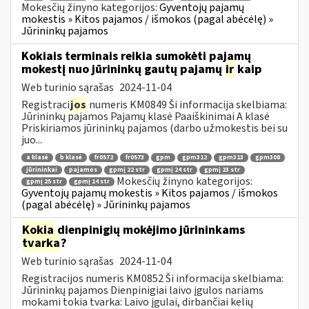
Mokesčių žinyno kategorijos:
Gyventojų pajamų
mokestis » Kitos pajamos / išmokos (pagal abėcėlę) »
Jūrininkų pajamos
Kokiais terminais reikia sumokėti pajamų
mokestį nuo jūrininkų gautų pajamų
ir
kaip
Web turinio sąrašas
2024-11-04
Registraci
jos
numeris KM0849 Ši informacija skelbiama:
Jūrininkų pajamos Pajamų klasė Paaiškinimai A klasė
Priskiriamos jūrininkų pajamos (darbo užmokestis bei su
juo...
a klasė
b klasė
fr0572
fr0573
gpm
gpm312
gpm313
gpm308
jūrininkai
pajamos
gpmį 22 str
gpmį 24 str
gpmį 23 str
Mokesčių žinyno kategorijos:
gpmį 25 str
gpmį 14 str
Gyventojų pajamų mokestis » Kitos pajamos / išmokos
(pagal abėcėlę) » Jūrininkų pajamos
Kokia
dienpinigių mokėjimo jūrininkams
tvarka
?
Web turinio sąrašas
2024-11-04
Registracijos numeris KM0852 Ši informacija skelbiama:
Jūrininkų pajamos Dienpinigiai laivo įgulos nariams
mokami tokia tvarka: Laivo įgulai, dirbančiai kelių