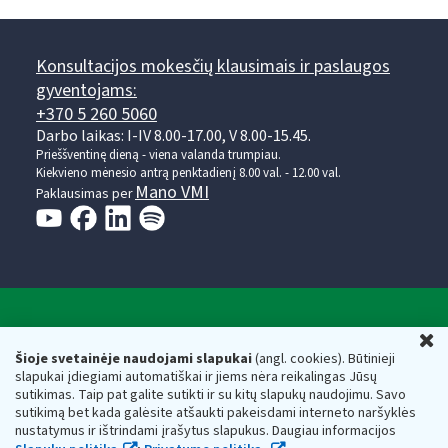
Konsultacijos mokesčių klausimais ir paslaugos
gyventojams:
+370 5 260 5060
Darbo laikas: I-IV 8.00-17.00, V 8.00-15.45.
Prieššventinę dieną - viena valanda trumpiau.
Kiekvieno mėnesio antrą penktadienį 8.00 val. - 12.00 val.
Mano VMI
Paklausimas per
Valstybinė mokesčių inspekcija prie Lietuvos
U
Respublikos finansų ministerijos
Šioje svetainėje naudojami slapukai
(angl. cookies). Būtinieji
slapukai įdiegiami automatiškai ir jiems nėra reikalingas Jūsų
Biudžetinė įstaiga. Juridinio asmens kodas — 188659752,
sutikimas. Taip pat galite sutikti ir su kitų slapukų naudojimu. Savo
adresas: Vasario 16-osios g. 14, 01107 Vilnius, Lietuva, el.paštas:
sutikimą bet kada galėsite atšaukti pakeisdami interneto naršyklės
vmi@vmi.lt
, E. pristatymo dėžutės adresas 188659752
nustatymus ir ištrindami įrašytus slapukus. Daugiau informacijos
Duomenys apie Valstybinę mokesčių inspekciją prie Lietuvos