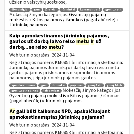
užsienio valstybių uostuose,...
dienpinigiai
gpm
jūreiviai
jūrininkai
komandiruotė
gpmį 14 str
Mokesčių žinyno kategorijos:
Gyventojų pajamų
mokestis » Kitos pajamos / išmokos (pagal abėcėlę) »
Jūrininkų pajamos
Kaip apmokestinamos jūrininkų pajamos,
gautos už darbą laivo reiso
metu
ir
už
darbą...ne reiso
metu
?
Web turinio sąrašas
2024-11-04
Registracijos numeris KM0851 Ši informacija skelbiama:
Jūrininkų pajamos Jūrininkų už darbą laivo reiso metu
gautos pajamos priskiriamos neapmokestinamoms
pajamoms, jeigu jūrininkų pajamos gautos...
apmokestinimas
gpm
jūrininkai
pajamos
gpmį 6 str
gpmį 14 str
Mokesčių žinyno kategorijos:
gpmį 17 str 1 d. 45 p
laivo reisas
Gyventojų pajamų mokestis » Kitos pajamos / išmokos
(pagal abėcėlę) » Jūrininkų pajamos
Ar
gali būti taikomas NPD, apskaičiuojant
apmokestinamąsias jūrininkų pajamas?
Web turinio sąrašas
2024-11-04
Registracijos numeris KM0853 Ši informacija skelbiama: