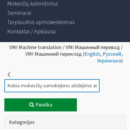
Mokesčių kalendorius
Seminarai
Tarptautinis apmokestinimas
Kontaktai / Apklausa
VMI Machine translation / VMI Машинный перевод /
VMI Машинний переклад (
English
,
Русский
,
Українська
)
Paieška
Kategorijos