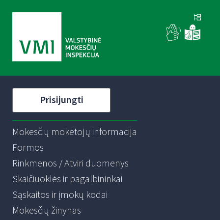
Prisijungti
Mokesčių mokėtojų informacija
Formos
Rinkmenos / Atviri duomenys
Skaičiuoklės ir pagalbininkai
Sąskaitos ir įmokų kodai
Mokesčių žinynas