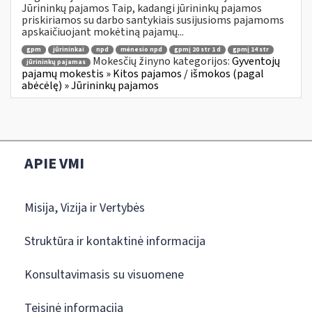
Jūrininkų pajamos Taip, kadangi jūrininkų pajamos
priskiriamos su darbo santykiais susijusioms pajamoms
apskaičiuojant mokėtiną pajamų...
gpm
jūrininkai
npd
mėnesio npd
gpmį 20 str 1 d
gpmį 14 str
Mokesčių žinyno kategorijos:
Gyventojų
jūrininkų pajamas
pajamų mokestis » Kitos pajamos / išmokos (pagal
abėcėlę) » Jūrininkų pajamos
APIE VMI
Misija, Vizija ir Vertybės
Struktūra ir kontaktinė informacija
Konsultavimasis su visuomene
Teisinė informacija