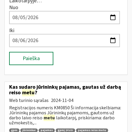
Laikotarpyje…
Nuo
Iki
Paieška
Kas sudaro jūrininkų pajamas, gautas už darbą
reiso
metu
?
Web turinio sąrašas
2024-11-04
Registracijos numeris KM0850 Ši informacija skelbiama:
Jūrininkų pajamos Jūrininkų pajamoms, gautoms už
darbo laivo reiso
metu
laikotarpį, priskiriama: darbo
užmokestis,...
gpm
jūrininkai
pajamos
gpmį 14 str
pajamos reiso metu