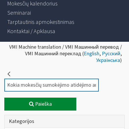
Mokesčių kalendorius
Seminarai
Tarptautinis apmokestinimas
Kontaktai / Apklausa
VMI Machine translation / VMI Машинный перевод /
VMI Машинний переклад (
English
,
Русский
,
Українська
)
Paieška
Kategorijos