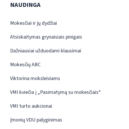
NAUDINGA
Mokesčiai ir jų dydžiai
Atsiskaitymas grynaisiais pinigais
Dažniausiai užduodami klausimai
Mokesčių ABC
Viktorina moksleiviams
VMI kviečia į „Pasimatymą su mokesčiais“
VMI turto aukcionai
Įmonių VDU palyginimas