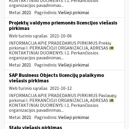
KONTAKTINIAI DUOMENYS: I.1. Perkančiosios
organizacijos pavadinimas...
Metai:
2021
Pagrindinis:
Viešieji pirkimai
Projektų valdymo priemonės licencijos viešasis
pirkimas
Web turinio sąrašas
2021-10-06
INFORMACIJA APIE PRADEDAMUS PIRKIMUS Prekių
pirkimai I. PERKANČIOJI ORGANIZACIJA, ADRESAS
IR
KONTAKTINIAI DUOMENYS: I.1. Perkančiosios
organizacijos pavadinimas...
Metai:
2021
Pagrindinis:
Viešieji pirkimai
SAP Business Objects licencijų palaikymo
viešasis pirkimas
Web turinio sąrašas
2021-10-12
INFORMACIJA APIE PRADEDAMUS PIRKIMUS Paslaugų
pirkimai I. PERKANČIOJI ORGANIZACIJA, ADRESAS
IR
KONTAKTINIAI DUOMENYS: I.1. Perkančiosios
organizacijos pavadinimas...
Metai:
2021
Pagrindinis:
Viešieji pirkimai
Stalų viešasis pirkimas