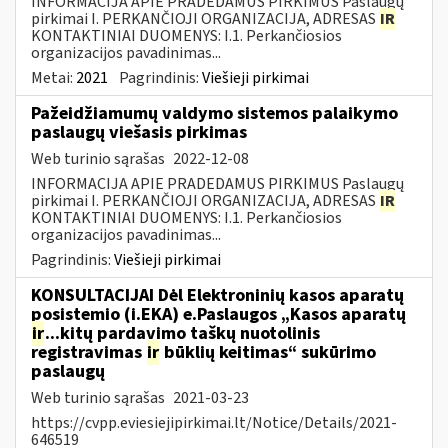
INFORMACIJA APIE PRADEDAMUS PIRKIMUS Paslaugų
pirkimai I. PERKANČIOJI ORGANIZACIJA, ADRESAS
IR
KONTAKTINIAI DUOMENYS: I.1. Perkančiosios
organizacijos pavadinimas...
Metai:
2021
Pagrindinis:
Viešieji pirkimai
Pažeidžiamumų valdymo sistemos palaikymo
paslaugų viešasis pirkimas
Web turinio sąrašas
2022-12-08
INFORMACIJA APIE PRADEDAMUS PIRKIMUS Paslaugų
pirkimai I. PERKANČIOJI ORGANIZACIJA, ADRESAS
IR
KONTAKTINIAI DUOMENYS: I.1. Perkančiosios
organizacijos pavadinimas...
Pagrindinis:
Viešieji pirkimai
KONSULTACIJAI Dėl Elektroninių kasos aparatų
posistemio (i.EKA) e.Paslaugos „Kasos aparatų
ir
...kitų pardavimo taškų nuotolinis
registravimas
ir
būklių keitimas“ sukūrimo
paslaugų
Web turinio sąrašas
2021-03-23
https://cvpp.eviesiejipirkimai.lt/Notice/Details/2021-
646519