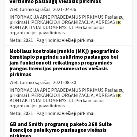
vertinimo paslaugų viešasis pirkimas
Web turinio sąrašas
2021-04-06
INFORMACIJA APIE PRADEDAMUS PIRKIMUS Paslaugų
pirkimai I. PERKANČIOJI ORGANIZACIJA, ADRESAS
IR
KONTAKTINIAI DUOMENYS: I.1. Perkančiosios
organizacijos pavadinimas...
Metai:
2021
Pagrindinis:
Viešieji pirkimai
Mobilaus kontrolės įrankio (MKĮ) geografinio
žemėlapio pagrindu sukūrimo paslaugos bei
jam funkcionuoti reikalingos programinės
įrangos licencijos prenumeratos viešasis
pirkimas
Web turinio sąrašas
2021-08-30
INFORMACIJA APIE PRADEDAMUS PIRKIMUS Paslaugų
pirkimai I. PERKANČIOJI ORGANIZACIJA, ADRESAS
IR
KONTAKTINIAI DUOMENYS: I.1. Perkančiosios
organizacijos pavadinimas...
Metai:
2021
Pagrindinis:
Viešieji pirkimai
GB and Smith programų paketo 360 Suite
licencijos palaikymo paslaugos viešasis
pirkimas