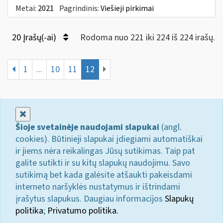
Metai:
2021
Pagrindinis:
Viešieji pirkimai
20 Įrašų(-ai)
Rodoma nuo 221 iki 224 iš 224 irašų.
1
...
10
11
12
Uždaryti
Šioje svetainėje naudojami slapukai
(angl.
cookies). Būtinieji slapukai įdiegiami automatiškai
ir jiems nėra reikalingas Jūsų sutikimas. Taip pat
galite sutikti ir su kitų slapukų naudojimu. Savo
sutikimą bet kada galėsite atšaukti pakeisdami
interneto naršyklės nustatymus ir ištrindami
įrašytus slapukus. Daugiau informacijos
Slapukų
politika
;
Privatumo politika.