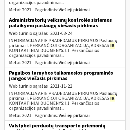
organizacijos pavadinimas...
Metai:
2021
Pagrindinis:
Viešieji pirkimai
Administratorių veiksmų kontrolės sistemos
palaikymo paslaugų viešasis pirkimas
Web turinio sąrašas
2021-03-24
INFORMACIJA APIE PRADEDAMUS PIRKIMUS Paslaugų
pirkimai I. PERKANČIOJI ORGANIZACIJA, ADRESAS
IR
KONTAKTINIAI DUOMENYS: I.1. Perkančiosios
organizacijos pavadinimas...
Metai:
2021
Pagrindinis:
Viešieji pirkimai
Pagalbos tarnybos taikomosios programinės
įrangos viešasis pirkimas
Web turinio sąrašas
2021-11-22
INFORMACIJA APIE PRADEDAMUS PIRKIMUS Paslaugų
pirkimai I. PERKANČIOJI ORGANIZACIJA, ADRESAS
IR
KONTAKTINIAI DUOMENYS: I.1. Perkančiosios
organizacijos pavadinimas...
Metai:
2021
Pagrindinis:
Viešieji pirkimai
Valstybei perduotų transporto priemonių