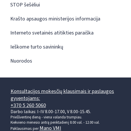
STOP šešėliui
Krašto apsaugos ministerijos informacija
Interneto svetainės atitikties paraiška
Ieškome turto savininkų
Nuorodos
Konsultacijos mokesčių klausimais ir paslaugos
gyventojams:
+370 5 260 5060
Darbo laikas: I-IV 8.00-17.00, V 8.00-15.45.
Prieššventinę dieną - viena valanda trumpiau.
Kiekvieno mėnesio antrą penktadienį 8.00 val. - 12.00 val.
Mano VMI
Paklausimas per