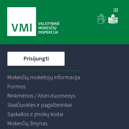
Prisijungti
Mokesčių mokėtojų informacija
Formos
Rinkmenos / Atviri duomenys
Skaičiuoklės ir pagalbininkai
Sąskaitos ir įmokų kodai
Mokesčių žinynas