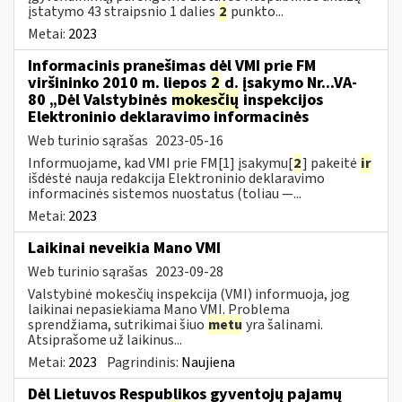
įstatymo 43 straipsnio 1 dalies
2
punkto...
Metai:
2023
Informacinis pranešimas dėl VMI prie FM
viršininko 2010 m. liepos
2
d. įsakymo Nr...VA-
80 „Dėl Valstybinės
mokesčių
inspekcijos
Elektroninio deklaravimo informacinės
Web turinio sąrašas
2023-05-16
Informuojame, kad VMI prie FM[1] įsakymu[
2
] pakeitė
ir
išdėstė nauja redakcija Elektroninio deklaravimo
informacinės sistemos nuostatus (toliau —...
Metai:
2023
Laikinai neveikia Mano VMI
Web turinio sąrašas
2023-09-28
Valstybinė mokesčių inspekcija (VMI) informuoja, jog
laikinai nepasiekiama Mano VMI. Problema
sprendžiama, sutrikimai šiuo
metu
yra šalinami.
Atsiprašome už laikinus...
Metai:
2023
Pagrindinis:
Naujiena
Dėl Lietuvos Respublikos gyventojų pajamų