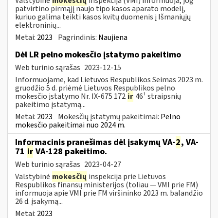
Valstybinė
mokesčių
inspekcija (VMI) informuoja, jog
patvirtino pirmąjį naujo tipo kasos aparato modelį,
kuriuo galima teikti kasos kvitų duomenis į Išmaniųjų
elektroninių...
Metai:
2023
Pagrindinis:
Naujiena
Dėl LR pelno mokesčio įstatymo pakeitimo
Web turinio sąrašas
2023-12-15
Informuojame, kad Lietuvos Respublikos Seimas 2023 m.
gruodžio 5 d. priėmė Lietuvos Respublikos pelno
mokesčio įstatymo Nr. IX-675 172
ir
46¹ straipsnių
pakeitimo įstatymą...
Metai:
2023
Mokesčių įstatymų pakeitimai:
Pelno
mokesčio pakeitimai nuo 2024 m.
Informacinis pranešimas dėl įsakymų VA-
2
, VA-
71
ir
VA-128 pakeitimo.
Web turinio sąrašas
2023-04-27
Valstybinė
mokesčių
inspekcija prie Lietuvos
Respublikos finansų ministerijos (toliau ― VMI prie FM)
informuoja apie VMI prie FM viršininko 2023 m. balandžio
26 d. įsakymą...
Metai:
2023