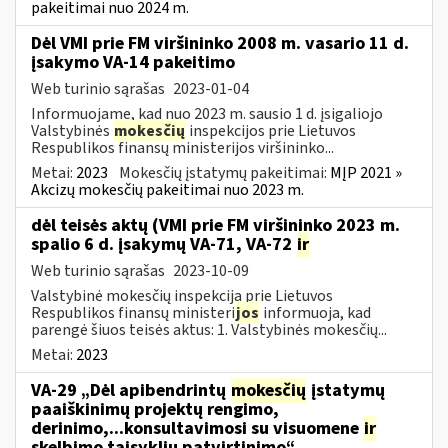
pakeitimai nuo 2024 m.
Dėl VMI prie FM viršininko 2008 m. vasario 11 d.
įsakymo VA-14 pakeitimo
Web turinio sąrašas
2023-01-04
Informuojame, kad nuo 2023 m. sausio 1 d. įsigaliojo
Valstybinės
mokesčių
inspekcijos prie Lietuvos
Respublikos finansų ministerijos viršininko...
Metai:
2023
Mokesčių įstatymų pakeitimai:
MĮP 2021 »
Akcizų mokesčių pakeitimai nuo 2023 m.
dėl teisės aktų (VMI prie FM viršininko 2023 m.
spalio 6 d. įsakymų VA-71, VA-72
ir
Web turinio sąrašas
2023-10-09
Valstybinė mokesčių inspekcija prie Lietuvos
Respublikos finansų ministeri
jos
informuoja, kad
parengė šiuos teisės aktus: 1. Valstybinės mokesčių...
Metai:
2023
VA-29 „Dėl apibendrintų
mokesčių
įstatymų
paaiškinimų projektų rengimo,
derinimo,...konsultavimosi su visuomene
ir
skelbimo taisyklių patvirtinimo“