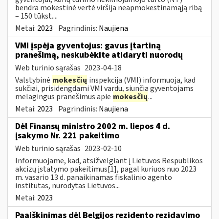
bendra mokestinė vertė viršija neapmokestinamąją ribą
– 150 tūkst....
Metai:
2023
Pagrindinis:
Naujiena
VMI įspėja gyventojus: gavus įtartiną
pranešimą, neskubėkite atidaryti nuorodų
Web turinio sąrašas
2023-04-18
Valstybinė
mokesčių
inspekcija (VMI) informuoja, kad
sukčiai, prisidengdami VMI vardu, siunčia gyventojams
melagingus pranešimus apie
mokesčių
...
Metai:
2023
Pagrindinis:
Naujiena
Dėl Finansų ministro 2002 m. liepos 4 d.
įsakymo Nr. 221 pakeitimo
Web turinio sąrašas
2023-02-10
Informuojame, kad, atsižvelgiant į Lietuvos Respublikos
akcizų įstatymo pakeitimus[1], pagal kuriuos nuo 2023
m. vasario 13 d. panaikinamas fiskalinio agento
institutas, nurodytas Lietuvos...
Metai:
2023
Paaiškinimas dėl Belgijos rezidento rezidavimo