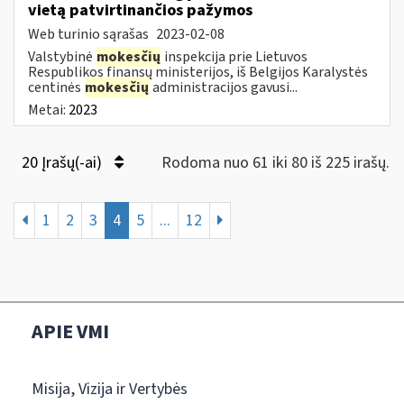
vietą patvirtinančios pažymos
Web turinio sąrašas
2023-02-08
Valstybinė
mokesčių
inspekcija prie Lietuvos
Respublikos finansų ministerijos, iš Belgijos Karalystės
centinės
mokesčių
administracijos gavusi...
Metai:
2023
20 Įrašų(-ai)
Rodoma nuo 61 iki 80 iš 225 irašų.
1
2
3
4
5
...
12
APIE VMI
Misija, Vizija ir Vertybės