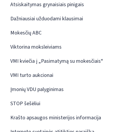
Atsiskaitymas grynaisiais pinigais
Dažniausiai užduodami klausimai
Mokesčių ABC
Viktorina moksleiviams
VMI kviečia į „Pasimatymą su mokesčiais“
VMI turto aukcionai
Įmonių VDU palyginimas
STOP šešėliui
Krašto apsaugos ministerijos informacija
Interneto svetainės atitikties paraiška