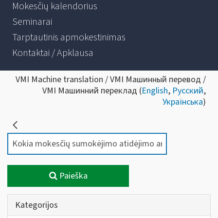
Mokesčių kalendorius
Seminarai
Tarptautinis apmokestinimas
Kontaktai / Apklausa
VMI Machine translation / VMI Машинный перевод /
VMI Машинний переклад (
English
,
Русский
,
Українська
)
Paieška
Kategorijos