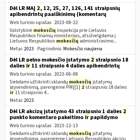
Dėl LR MAĮ
2
, 12, 25, 27, 126, 141 straipsnių
apibendrintų paaiškinimų (komentarų
Web turinio sąrašas
2023-08-22
Valstybinė
mokesčių
inspekcija prie Lietuvos
Respublikos finansų ministerijos, atsižvelgdama į
Lietuvos Respublikos
mokesčių
administravimo...
Metai:
2023
Pagrindinis:
Mokesčio naujiena
Dėl LR pelno mokesčio įstatymo
2
straipsnio 18
dalies
ir
11 straipsnio 4 dalies apibendrintų
Web turinio sąrašas
2023-06-08
Siekdami užtikrinti sklandų
mokesčių
įstatymų
įgyvendinimą, parengėme PMĮ[1]
2
straipsnio 18 dalies
ir
11 straipsnio 4...
Metai:
2023
Dėl LR akcizų įstatymo 43 straipsnio 1 dalies
2
punkto komentaro pakeitimo
ir
papildymo
Web turinio sąrašas
2023-12-13
Siekdami užtikrinti sklandų
mokesčių
įstatymų
įgyvendinimą, parengėme Lietuvos Respublikos akcizų