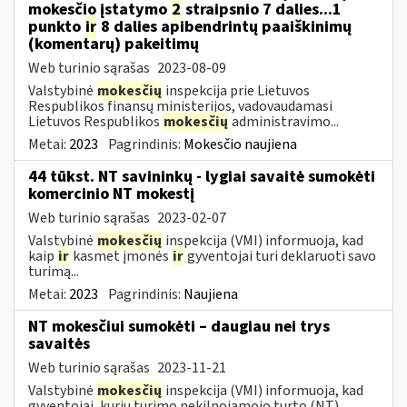
mokesčio įstatymo
2
straipsnio 7 dalies...1
punkto
ir
8 dalies apibendrintų paaiškinimų
(komentarų) pakeitimų
Web turinio sąrašas
2023-08-09
Valstybinė
mokesčių
inspekcija prie Lietuvos
Respublikos finansų ministerijos, vadovaudamasi
Lietuvos Respublikos
mokesčių
administravimo...
Metai:
2023
Pagrindinis:
Mokesčio naujiena
44 tūkst. NT savininkų - lygiai savaitė sumokėti
komercinio NT mokestį
Web turinio sąrašas
2023-02-07
Valstybinė
mokesčių
inspekcija (VMI) informuoja, kad
kaip
ir
kasmet įmonės
ir
gyventojai turi deklaruoti savo
turimą...
Metai:
2023
Pagrindinis:
Naujiena
NT mokesčiui sumokėti – daugiau nei trys
savaitės
Web turinio sąrašas
2023-11-21
Valstybinė
mokesčių
inspekcija (VMI) informuoja, kad
gyventojai, kurių turimo nekilnojamojo turto (NT)