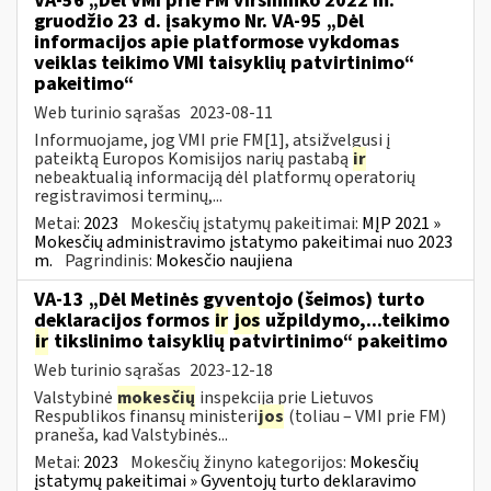
VA-56 „Dėl VMI prie FM viršininko 2022 m.
gruodžio 23 d. įsakymo Nr. VA-95 „Dėl
informacijos apie platformose vykdomas
veiklas teikimo VMI taisyklių patvirtinimo“
pakeitimo“
Web turinio sąrašas
2023-08-11
Informuojame, jog VMI prie FM[1], atsižvelgusi į
pateiktą Europos Komisijos narių pastabą
ir
nebeaktualią informaciją dėl platformų operatorių
registravimosi terminų,...
Metai:
2023
Mokesčių įstatymų pakeitimai:
MĮP 2021 »
Mokesčių administravimo įstatymo pakeitimai nuo 2023
m.
Pagrindinis:
Mokesčio naujiena
VA-13 „Dėl Metinės gyventojo (šeimos) turto
deklaracijos formos
ir
jos
užpildymo,...teikimo
ir
tikslinimo taisyklių patvirtinimo“ pakeitimo
Web turinio sąrašas
2023-12-18
Valstybinė
mokesčių
inspekcija prie Lietuvos
Respublikos finansų ministeri
jos
(toliau – VMI prie FM)
praneša, kad Valstybinės...
Metai:
2023
Mokesčių žinyno kategorijos:
Mokesčių
įstatymų pakeitimai » Gyventojų turto deklaravimo