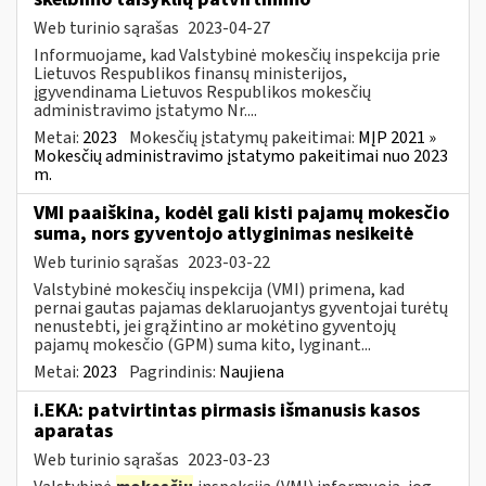
Web turinio sąrašas
2023-04-27
Informuojame, kad Valstybinė mokesčių inspekcija prie
Lietuvos Respublikos finansų ministerijos,
įgyvendinama Lietuvos Respublikos mokesčių
administravimo įstatymo Nr....
Metai:
2023
Mokesčių įstatymų pakeitimai:
MĮP 2021 »
Mokesčių administravimo įstatymo pakeitimai nuo 2023
m.
VMI paaiškina, kodėl gali kisti pajamų mokesčio
suma, nors gyventojo atlyginimas nesikeitė
Web turinio sąrašas
2023-03-22
Valstybinė mokesčių inspekcija (VMI) primena, kad
pernai gautas pajamas deklaruojantys gyventojai turėtų
nenustebti, jei grąžintino ar mokėtino gyventojų
pajamų mokesčio (GPM) suma kito, lyginant...
Metai:
2023
Pagrindinis:
Naujiena
i.EKA: patvirtintas pirmasis išmanusis kasos
aparatas
Web turinio sąrašas
2023-03-23