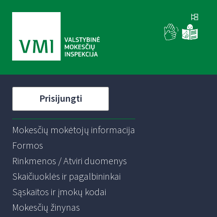
Prisijungti
Mokesčių mokėtojų informacija
Formos
Rinkmenos / Atviri duomenys
Skaičiuoklės ir pagalbininkai
Sąskaitos ir įmokų kodai
Mokesčių žinynas