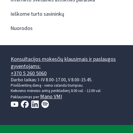
Ieškome turto savininkų
Nuorodos
Konsultacijos mokesčių klausimais ir paslaugos
gyventojams:
+370 5 260 5060
Darbo laikas: I-IV 8.00-17.00, V 8.00-15.45.
Prieššventinę dieną - viena valanda trumpiau.
Kiekvieno mėnesio antrą penktadienį 8.00 val. - 12.00 val.
Mano VMI
Paklausimas per