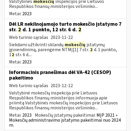
Valstybinės
mokesčių
inspekcijos prie Lietuvos
Respublikos finansų ministerijos viršininko...
Metai:
2023
Dėl LR nekilnojamojo turto mokesčio įstatymo 7
str.
2
d. 1 punkto, 12 str. 6 d.
2
Web turinio sąrašas
2023-11-22
Siekdami užtikrinti sklandų
mokesčių
įstatymų
įgyvendinimą, parengėme NTMĮ[1] 7 str.
2
d. 1 punkto,
1
2
str. 6 d....
Metai:
2023
Informacinis pranešimas dėl VA-42 (CESOP)
pakeitimo
Web turinio sąrašas
2023-12-12
Valstybinė mokesčių inspekcija prie Lietuvos
Respublikos finansų ministerijos informuoja apie
priimtą Valstybinės mokesčių inspekcijos prie Lietuvos
Respublikos finansų ministerijos viršininko...
Metai:
2023
Mokesčių įstatymų pakeitimai:
MĮP 2021 »
Mokesčių administravimo įstatymo pakeitimai nuo 2024
m.