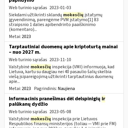
papildymo
Web turinio sąrašas
2023-01-03
Siekdami užtikrinti sklandų
mokesčių
įstatymų
įgyvendinimą, parengėme PVM įstatymo[1] 83
straipsnio 1 dalies apibendrinto paaiškinimo
(komentaro)...
Metai:
2023
Tarptautiniai duomenų apie kriptoturtą mainai
– nuo 2027 m.
Web turinio sąrašas
2023-11-10
Valstybinė
mokesčių
inspekcija (VMI) informuoja, kad
Lietuva, kartu su daugiau nei 40 pasaulio šalių skelbia
viešą įsipareigojimą užtikrinti tarptautinius duomenų
apie...
Metai:
2023
Pagrindinis:
Naujiena
Informacinis pranešimas dėl delspinigių
ir
palūkanų dydžio
Web turinio sąrašas
2023-05-08
Valstybinė
mokesčių
inspekcija prie Lietuvos
Respublikos finansų ministerijos (toliau — VMI prie FM)