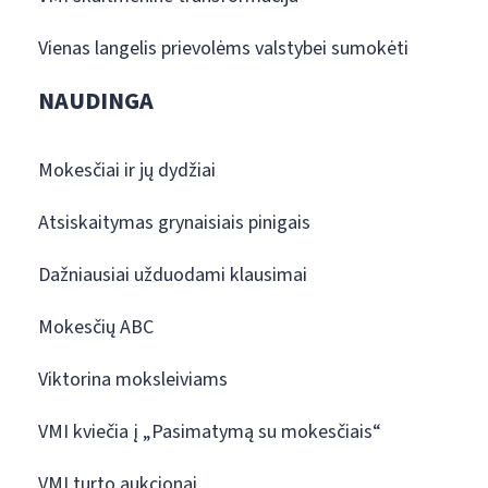
Vienas langelis prievolėms valstybei sumokėti
NAUDINGA
Mokesčiai ir jų dydžiai
Atsiskaitymas grynaisiais pinigais
Dažniausiai užduodami klausimai
Mokesčių ABC
Viktorina moksleiviams
VMI kviečia į „Pasimatymą su mokesčiais“
VMI turto aukcionai