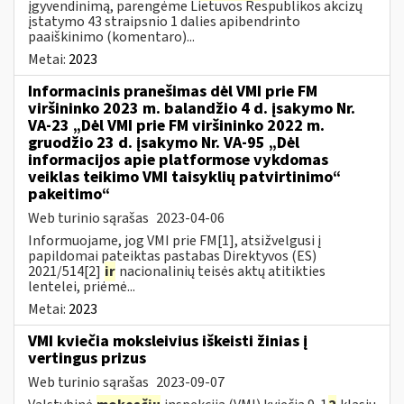
įgyvendinimą, parengėme Lietuvos Respublikos akcizų
įstatymo 43 straipsnio 1 dalies apibendrinto
paaiškinimo (komentaro)...
Metai:
2023
Informacinis pranešimas dėl VMI prie FM
viršininko 2023 m. balandžio 4 d. įsakymo Nr.
VA-23 „Dėl VMI prie FM viršininko 2022 m.
gruodžio 23 d. įsakymo Nr. VA-95 „Dėl
informacijos apie platformose vykdomas
veiklas teikimo VMI taisyklių patvirtinimo“
pakeitimo“
Web turinio sąrašas
2023-04-06
Informuojame, jog VMI prie FM[1], atsižvelgusi į
papildomai pateiktas pastabas Direktyvos (ES)
2021/514[2]
ir
nacionalinių teisės aktų atitikties
lentelei, priėmė...
Metai:
2023
VMI kviečia moksleivius iškeisti žinias į
vertingus prizus
Web turinio sąrašas
2023-09-07