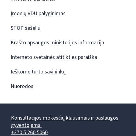
Įmonių VDU palyginimas
STOP šešėliui
Krašto apsaugos ministerijos informacija
Interneto svetainės atitikties paraiška
Ieškome turto savininkų
Nuorodos
Konsultacijos mokesčių klausimais ir paslaugos
gyventojams:
+370 5 260 5060