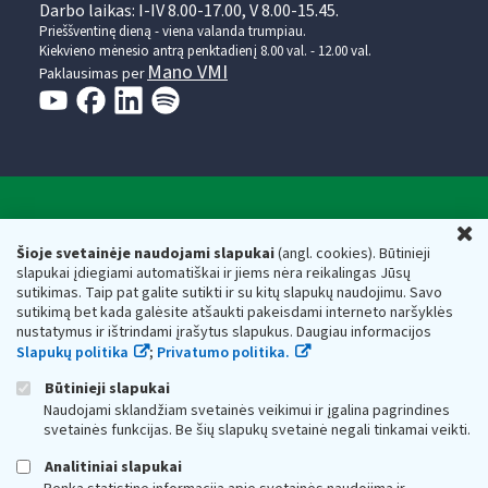
Darbo laikas: I-IV 8.00-17.00, V 8.00-15.45.
Prieššventinę dieną - viena valanda trumpiau.
Kiekvieno mėnesio antrą penktadienį 8.00 val. - 12.00 val.
Mano VMI
Paklausimas per
Valstybinė mokesčių inspekcija prie Lietuvos
U
Respublikos finansų ministerijos
Šioje svetainėje naudojami slapukai
(angl. cookies). Būtinieji
slapukai įdiegiami automatiškai ir jiems nėra reikalingas Jūsų
Biudžetinė įstaiga. Juridinio asmens kodas — 188659752,
sutikimas. Taip pat galite sutikti ir su kitų slapukų naudojimu. Savo
adresas: Vasario 16-osios g. 14, 01107 Vilnius, Lietuva, el.paštas:
sutikimą bet kada galėsite atšaukti pakeisdami interneto naršyklės
vmi@vmi.lt
, E. pristatymo dėžutės adresas 188659752
nustatymus ir ištrindami įrašytus slapukus. Daugiau informacijos
Duomenys apie Valstybinę mokesčių inspekciją prie Lietuvos
Slapukų politika
;
Privatumo politika.
Respublikos finansų ministerijos kaupiami ir saugomi Juridinių
asmenų registre
Būtinieji slapukai
Naudojami sklandžiam svetainės veikimui ir įgalina pagrindines
svetainės funkcijas. Be šių slapukų svetainė negali tinkamai veikti.
Analitiniai slapukai