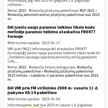
informuoja, jog nuo 2023 m. gegužės 1 d. įsigaliojo
Lietuvos...
Metai:
2023
Mokesčių įstatymų pakeitimai:
MĮP 2021 »
Mokesčių administravimo įstatymo pakeitimai nuo 2023
m.
Dėl įvesto naujo paramos teikimo tikslo kodo
metinėje paramos teikimo ataskaitos FR0477
formoje
Web turinio sąrašas
2023-01-17
VMI prie FM[1] informuoja dėl ataskaitos FR0477
formoje[
2
] įvesto naujo paramos teikimo tikslo kodo 61
„Sveikatos apsauga (parama perleistų verčių gavėjams
(JA),...
Metai:
2023
Mokesčių žinyno kategorijos:
Mokesčių
įstatymų pakeitimai » Mokesčių įstatymų pakeitimai
2023 metais » Labdaros ir paramos pakeitimai nuo 2023
m.
Dėl VMI prie FM viršininko 2008 m. vasario 11 d.
įsakymo VA-14 pakeitimo
Web turinio sąrašas
2023-01-04
Informuojame, kad nuo 2023 m. sausio 1 d. įsigaliojo