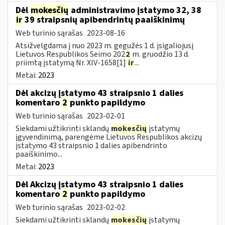
Dėl
mokesčių
administravimo įstatymo 32, 38
ir
39 straipsnių apibendrintų paaiškinimų
Web turinio sąrašas
2023-08-16
Atsižvelgdama į nuo 2023 m. gegužės 1 d. įsigaliojusį
Lietuvos Respublikos Seimo 202
2
m. gruodžio 13 d.
priimtą įstatymą Nr. XIV-1658[1]
ir
...
Metai:
2023
Dėl akcizų įstatymo 43 straipsnio 1 dalies
komentaro
2
punkto papildymo
Web turinio sąrašas
2023-02-01
Siekdami užtikrinti sklandų
mokesčių
įstatymų
įgyvendinimą, parengėme Lietuvos Respublikos akcizų
įstatymo 43 straipsnio 1 dalies apibendrinto
paaiškinimo...
Metai:
2023
Dėl Akcizų įstatymo 43 straipsnio 1 dalies
komentaro
2
punkto papildymo
Web turinio sąrašas
2023-02-02
Siekdami užtikrinti sklandų
mokesčių
įstatymų