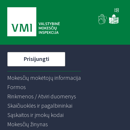
Prisijungti
Mokesčių mokėtojų informacija
Formos
Rinkmenos / Atviri duomenys
Skaičiuoklės ir pagalbininkai
Sąskaitos ir įmokų kodai
Mokesčių žinynas