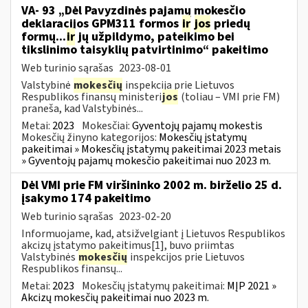
VA- 93 „Dėl Pavyzdinės pajamų mokesčio
deklaracijos GPM311 formos
ir
jos
priedų
formų...
ir
jų užpildymo, pateikimo bei
tikslinimo taisyklių patvirtinimo“ pakeitimo
Web turinio sąrašas
2023-08-01
Valstybinė
mokesčių
inspekcija prie Lietuvos
Respublikos finansų ministeri
jos
(toliau – VMI prie FM)
praneša, kad Valstybinės...
Metai:
2023
Mokesčiai:
Gyventojų pajamų mokestis
Mokesčių žinyno kategorijos:
Mokesčių įstatymų
pakeitimai » Mokesčių įstatymų pakeitimai 2023 metais
» Gyventojų pajamų mokesčio pakeitimai nuo 2023 m.
Dėl VMI prie FM viršininko 2002 m. birželio 25 d.
įsakymo 174 pakeitimo
Web turinio sąrašas
2023-02-20
Informuojame, kad, atsižvelgiant į Lietuvos Respublikos
akcizų įstatymo pakeitimus[1], buvo priimtas
Valstybinės
mokesčių
inspekcijos prie Lietuvos
Respublikos finansų...
Metai:
2023
Mokesčių įstatymų pakeitimai:
MĮP 2021 »
Akcizų mokesčių pakeitimai nuo 2023 m.