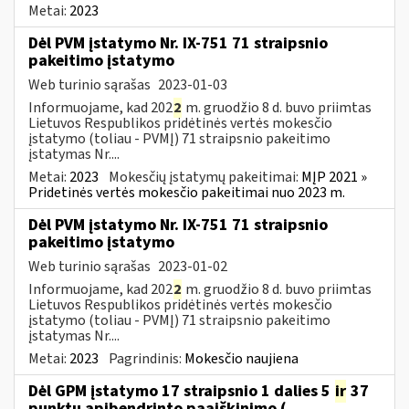
Metai:
2023
Dėl PVM įstatymo Nr. IX-751 71 straipsnio
pakeitimo įstatymo
Web turinio sąrašas
2023-01-03
Informuojame, kad 202
2
m. gruodžio 8 d. buvo priimtas
Lietuvos Respublikos pridėtinės vertės mokesčio
įstatymo (toliau ­- PVMĮ) 71 straipsnio pakeitimo
įstatymas Nr....
Metai:
2023
Mokesčių įstatymų pakeitimai:
MĮP 2021 »
Pridetinės vertės mokesčio pakeitimai nuo 2023 m.
Dėl PVM įstatymo Nr. IX-751 71 straipsnio
pakeitimo įstatymo
Web turinio sąrašas
2023-01-02
Informuojame, kad 202
2
m. gruodžio 8 d. buvo priimtas
Lietuvos Respublikos pridėtinės vertės mokesčio
įstatymo (toliau ­- PVMĮ) 71 straipsnio pakeitimo
įstatymas Nr....
Metai:
2023
Pagrindinis:
Mokesčio naujiena
Dėl GPM įstatymo 17 straipsnio 1 dalies 5
ir
37
punktų apibendrinto paaiškinimo (