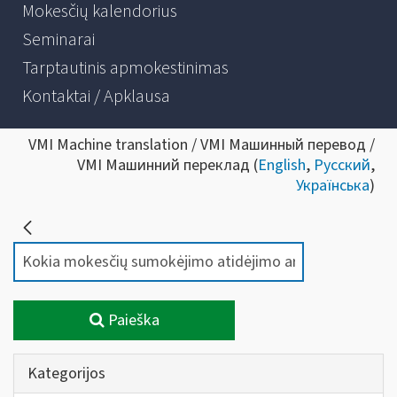
Mokesčių kalendorius
Seminarai
Tarptautinis apmokestinimas
Kontaktai / Apklausa
VMI Machine translation / VMI Машинный перевод /
VMI Машинний переклад (
English
,
Русский
,
Українська
)
Paieška
Kategorijos