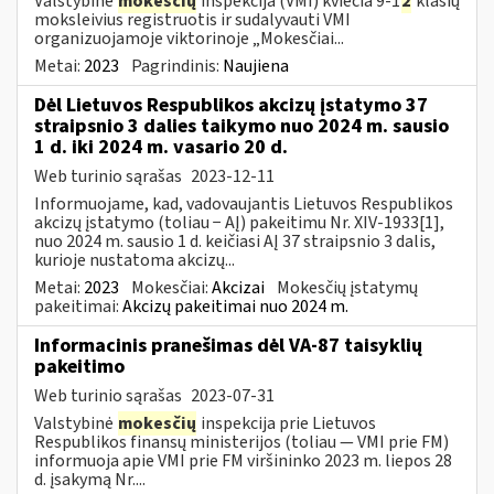
Valstybinė
mokesčių
inspekcija (VMI) kviečia 9-1
2
klasių
moksleivius registruotis ir sudalyvauti VMI
organizuojamoje viktorinoje „Mokesčiai...
Metai:
2023
Pagrindinis:
Naujiena
Dėl Lietuvos Respublikos akcizų įstatymo 37
straipsnio 3 dalies taikymo nuo 2024 m. sausio
1 d. iki 2024 m. vasario 20 d.
Web turinio sąrašas
2023-12-11
Informuojame, kad, vadovaujantis Lietuvos Respublikos
akcizų įstatymo (toliau − AĮ) pakeitimu Nr. XIV-1933[1],
nuo 2024 m. sausio 1 d. keičiasi AĮ 37 straipsnio 3 dalis,
kurioje nustatoma akcizų...
Metai:
2023
Mokesčiai:
Akcizai
Mokesčių įstatymų
pakeitimai:
Akcizų pakeitimai nuo 2024 m.
Informacinis pranešimas dėl VA-87 taisyklių
pakeitimo
Web turinio sąrašas
2023-07-31
Valstybinė
mokesčių
inspekcija prie Lietuvos
Respublikos finansų ministerijos (toliau ― VMI prie FM)
informuoja apie VMI prie FM viršininko 2023 m. liepos 28
d. įsakymą Nr....