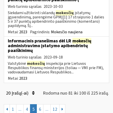
Web turinio sąrašas
2023-10-03
Siekdami užtikrinti sklandų
mokesčių
įstatymų
įgyvendinimą, parengėme GPMĮ[1] 17 straipsnio 1 dalies
5 ir 37 punktų apibendrinto paaiškinimo (komentaro)
papildymą. Šį...
Metai:
2023
Pagrindinis:
Mokesčio naujiena
Informacinis pranešimas dėl LR
mokesčių
administravimo įstatymo apibendrintų
paaiškinimų
Web turinio sąrašas
2023-09-18
Valstybinė
mokesčių
inspekcija prie Lietuvos
Respublikos finansų ministerijos (toliau — VMI prie FM),
vadovaudamasi Lietuvos Respublikos...
Metai:
2023
20 Įrašų(-ai)
Rodoma nuo 81 iki 100 iš 225 irašų.
1
...
4
5
6
...
12